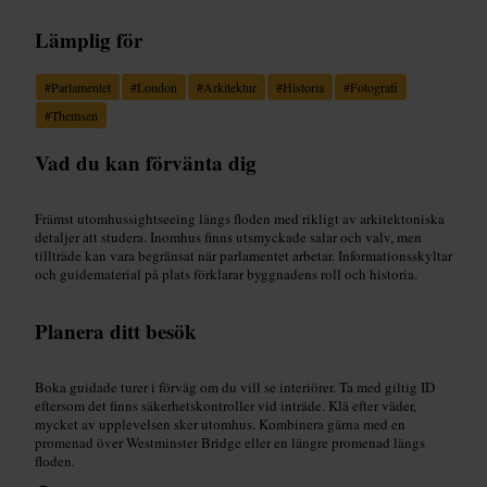
Lämplig för
#
Parlamentet
#
London
#
Arkitektur
#
Historia
#
Fotografi
#
Themsen
Vad du kan förvänta dig
Främst utomhussightseeing längs floden med rikligt av arkitektoniska
detaljer att studera. Inomhus finns utsmyckade salar och valv, men
tillträde kan vara begränsat när parlamentet arbetar. Informationsskyltar
och guidematerial på plats förklarar byggnadens roll och historia.
Planera ditt besök
Boka guidade turer i förväg om du vill se interiörer. Ta med giltig ID
eftersom det finns säkerhetskontroller vid inträde. Klä efter väder,
mycket av upplevelsen sker utomhus. Kombinera gärna med en
promenad över Westminster Bridge eller en längre promenad längs
floden.