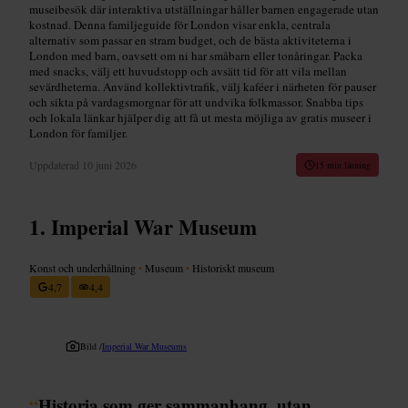
museibesök där interaktiva utställningar håller barnen engagerade utan
kostnad. Denna familjeguide för London visar enkla, centrala
alternativ som passar en stram budget, och de bästa aktiviteterna i
London med barn, oavsett om ni har småbarn eller tonåringar. Packa
med snacks, välj ett huvudstopp och avsätt tid för att vila mellan
sevärdheterna. Använd kollektivtrafik, välj kaféer i närheten för pauser
och sikta på vardagsmorgnar för att undvika folkmassor. Snabba tips
och lokala länkar hjälper dig att få ut mesta möjliga av gratis museer i
London för familjer.
Uppdaterad
10 juni 2026
15 min läsning
Imperial War Museum
Konst och underhållning
•
Museum
•
Historiskt museum
4,7
4,4
Bild /
Imperial War Museums
“
Historia som ger sammanhang, utan