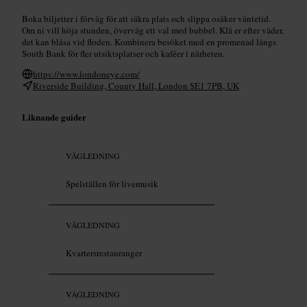
Boka biljetter i förväg för att säkra plats och slippa osäker väntetid.
Om ni vill höja stunden, överväg ett val med bubbel. Klä er efter väder,
det kan blåsa vid floden. Kombinera besöket med en promenad längs
South Bank för fler utsiktsplatser och kaféer i närheten.
https://www.londoneye.com/
Riverside Building, County Hall, London SE1 7PB, UK
Liknande guider
VÄGLEDNING
Spelställen för livemusik
VÄGLEDNING
Kvartersrestauranger
VÄGLEDNING