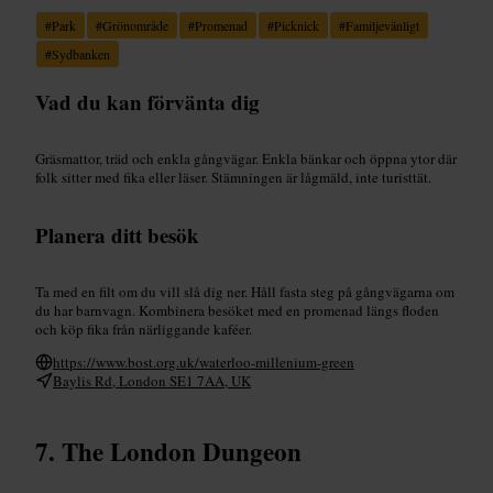
#
Park
#
Grönområde
#
Promenad
#
Picknick
#
Familjevänligt
#
Sydbanken
Vad du kan förvänta dig
Gräsmattor, träd och enkla gångvägar. Enkla bänkar och öppna ytor där
folk sitter med fika eller läser. Stämningen är lågmäld, inte turisttät.
Planera ditt besök
Ta med en filt om du vill slå dig ner. Håll fasta steg på gångvägarna om
du har barnvagn. Kombinera besöket med en promenad längs floden
och köp fika från närliggande kaféer.
https://www.bost.org.uk/waterloo-millenium-green
Baylis Rd, London SE1 7AA, UK
The London Dungeon