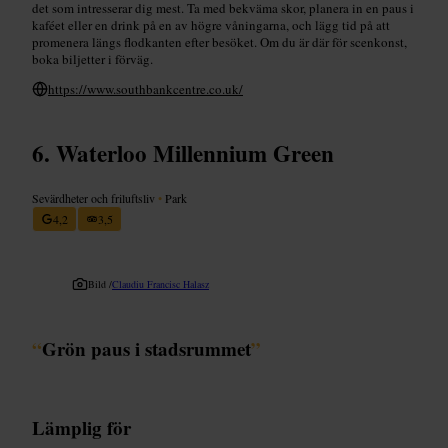
det som intresserar dig mest. Ta med bekväma skor, planera in en paus i
kaféet eller en drink på en av högre våningarna, och lägg tid på att
promenera längs flodkanten efter besöket. Om du är där för scenkonst,
boka biljetter i förväg.
https://www.southbankcentre.co.uk/
Waterloo Millennium Green
Sevärdheter och friluftsliv
•
Park
4,2
3,5
Bild /
Claudiu Francisc Halasz
“
Grön paus i stadsrummet
”
Lämplig för