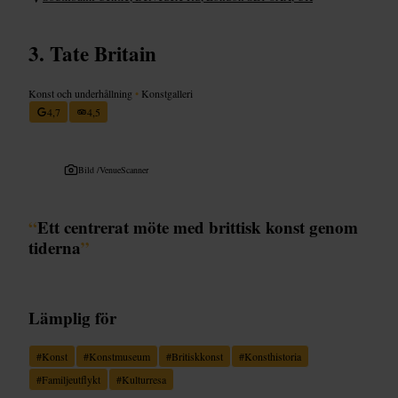
Tate Britain
Konst och underhållning
•
Konstgalleri
4,7
4,5
Bild /
VenueScanner
“
Ett centrerat möte med brittisk konst genom
tiderna
”
Lämplig för
#
Konst
#
Konstmuseum
#
Britiskkonst
#
Konsthistoria
#
Familjeutflykt
#
Kulturresa