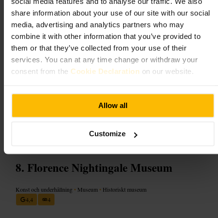
social media features and to analyse our traffic. We also
överraskningar. Du kan bli delaktig i scener, uppleva effekter och
avsluta med en kort åktur. Det finns café/bar och en butik vid
share information about your use of our site with our social
avslutningen.
media, advertising and analytics partners who may
combine it with other information that you’ve provided to
Planera ditt besök
them or that they’ve collected from your use of their
services. You can at any time change or withdraw your
consent from the
Cookie Declaration
on our website.
Boka biljetter i förväg för att undvika långa köer. Ha med lätt
packning, eftersom väskor kan kontrolleras och telefoner ska stängas
av under upplevelsen. Upplevelsen passar par, grupper och familjer
med äldre barn som gillar teatraliska skräckscener. Lämna tid efteråt för
souvenirer och en drink i baren.
Allow all
https://www.thedungeons.com/london/
Riverside Building, County Hall, Westminster Bridge Rd, London S
Customize
E1 7PB, UK
Florence Nightingale Museum
Konst och underhållning
•
Museum
•
Historiskt museum
4,4
4