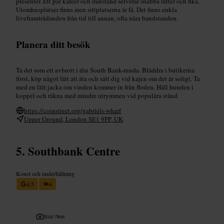
presenter. Ett par kaféer och matstånd serverar snabba rätter och fika.
Utomhusplatser finns men sittplatserna är få. Det finns enkla
liveframträdanden från tid till annan, ofta nära bandstanden.
Planera ditt besök
Ta det som ett avbrott i din South Bank-runda. Bläddra i butikerna
först, köp något lätt att äta och sätt dig vid kajen om det är soligt. Ta
med en lätt jacka om vinden kommer in från floden. Håll hunden i
koppel och räkna med mindre utrymmen vid populära stånd.
https://coinstreet.org/gabriels-wharf
Upper Ground, London SE1 9PP, UK
Southbank Centre
Konst och underhållning
4,5
4
Bild /
Web