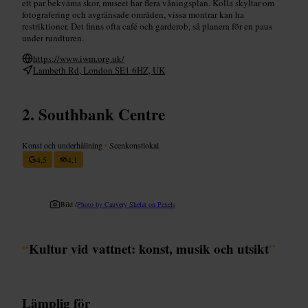
ett par bekväma skor, museet har flera våningsplan. Kolla skyltar om
fotografering och avgränsade områden, vissa montrar kan ha
restriktioner. Det finns ofta café och garderob, så planera för en paus
under rundturen.
https://www.iwm.org.uk/
Lambeth Rd, London SE1 6HZ, UK
Southbank Centre
Konst och underhållning
•
Scenkonstlokal
4,5
4,1
Bild /
Photo by Cauvery Shelat on Pexels
“
Kultur vid vattnet: konst, musik och utsikt
”
Lämplig för