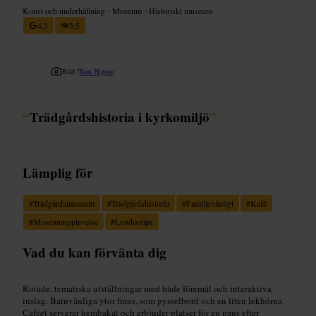
Konst och underhållning
•
Museum
•
Historiskt museum
4,3
3,5
Bild /
Tom Higson
“
Trädgårdshistoria i kyrkomiljö
”
Lämplig för
#
Trädgårdsmuseum
#
Trädgårdshistoria
#
Familjevänligt
#
Kafé
#
Museumupplevelse
#
Londontips
Vad du kan förvänta dig
Rotade, tematiska utställningar med både föremål och interaktiva
inslag. Barnvänliga ytor finns, som pysselbord och en liten lekhörna.
Caféet serverar hembakat och erbjuder platser för en paus efter