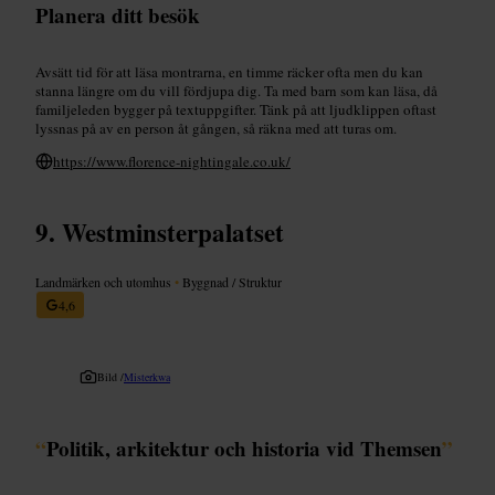
Planera ditt besök
Avsätt tid för att läsa montrarna, en timme räcker ofta men du kan
stanna längre om du vill fördjupa dig. Ta med barn som kan läsa, då
familjeleden bygger på textuppgifter. Tänk på att ljudklippen oftast
lyssnas på av en person åt gången, så räkna med att turas om.
https://www.florence-nightingale.co.uk/
Westminsterpalatset
Landmärken och utomhus
•
Byggnad / Struktur
4,6
Bild /
Misterkwa
“
Politik, arkitektur och historia vid Themsen
”