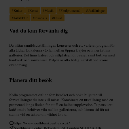
#
Kultur
#
Konst
#
Musik
#
Flodpromenad
#
Utställningar
#
Arkitektur
#
Fikapaus
#
Utsikt
Vad du kan förvänta dig
Du hittar samtidsutställningar, konserter och ett varierat program för
alla åldrar. Lokalerna växlar mellan öppna foajéer och mer intima
gallerier. Det finns kaféer och sittplatser för pauser, samt butiker med
hantverk och souvenirer. Miljön är ofta livlig, särskilt vid större
evenemang.
Planera ditt besök
Kolla programmet online före besöket och boka biljetter till
föreställningar du inte vill missa. Kombinera en utställning med en
promenad längs floden för att få en helhetsupplevelse. Ta paus i ett
kafé om du behöver vila mellan gallerierna, och lämna tid för att
stanna vid en takbar om vädret är bra.
https://www.southbankcentre.co.uk/
Southbank Centre, Belvedere Rd, London SE1 8XX, UK