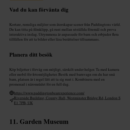
Vad du kan förvänta dig
Kortare, rumsliga miljöer som återskapar scener från Paddingtons värld.
Du kan titta på filmklipp, gå runt mellan utställda föremål och prova
interaktiva inslag. Utrymmena är anpassade för barn och erbjuder flera
tillfällen för att ta bilder eller läsa berättelser tillsammans.
Planera ditt besök
Köp biljetter i förväg om möjligt, särskilt under helger. Ta med kamera
eller mobil för fotomöjligheter. Besök med barnvagn om du har små
barn, platsen är i regel lätt att ta sig runt i. Kombinera med en
promenad i närområdet för en full dag.
https://www.paddingtonbearexperience.com/
Riverside Building, County Hall, Westminster Bridge Rd, London S
E1 7PB, UK
Garden Museum