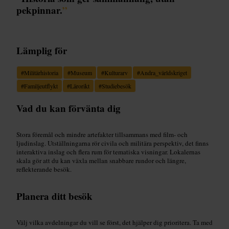
pekpinnar.
”
Lämplig för
#
Militärhistoria
#
Museum
#
Kulturarv
#
Andra_världskriget
#
Familjeutflykt
#
Lärorikt
#
Studiebesök
Vad du kan förvänta dig
Stora föremål och mindre artefakter tillsammans med film- och
ljudinslag. Utställningarna rör civila och militära perspektiv, det finns
interaktiva inslag och flera rum för tematiska visningar. Lokalernas
skala gör att du kan växla mellan snabbare rundor och längre,
reflekterande besök.
Planera ditt besök
Välj vilka avdelningar du vill se först, det hjälper dig prioritera. Ta med