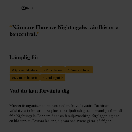
Bild /
“
Närmare Florence Nightingale: vårdhistoria i
koncentrat.
”
Lämplig för
#
Sjukvårdshistoria
#
Museibesök
#
Familjeaktivitet
#
Kvinnorshistoria
#
Londonguide
Vad du kan förvänta dig
Museet är organiserat i ett rum med tre huvudavsnitt. Du hittar
välskrivna informationsskyltar, korta ljudinslag och personliga föremål
från Nightingale. För barn finns en familjevandring, färgläggning och
en klä-upruta. Personalen är hjälpsam och svarar gärna på frågor.