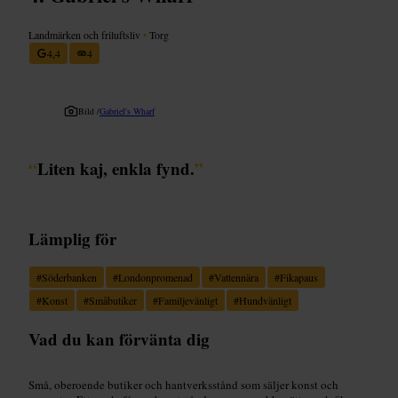
Landmärken och friluftsliv
•
Torg
4,4
4
Bild /
Gabriel's Wharf
“
Liten kaj, enkla fynd.
”
Lämplig för
#
Söderbanken
#
Londonpromenad
#
Vattennära
#
Fikapaus
#
Konst
#
Småbutiker
#
Familjevänligt
#
Hundvänligt
Vad du kan förvänta dig
Små, oberoende butiker och hantverksstånd som säljer konst och