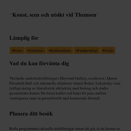
“
Konst, scen och utsikt vid Themsen
”
Lämplig för
#
Konst
#
Arkitektur
#
Kulturcentrum
#
Familjevänligt
#
Utsikt
Vad du kan förvänta dig
Växlande samtidsutställningar i Hayward Gallery, scenkonst i Queen
Elizabeth Hall och informella sittplatser utmed floden. Lokalerna visar
tydliga inslag av brutalistisk arkitektur, med betong och starka
geometriska former. Du hittar kaféer och barer för paus mellan
visningarna samt en presentbutik med kuraterade föremål.
Planera ditt besök
Kolla programmets aktuella utställningar innan du går, så du hinner se