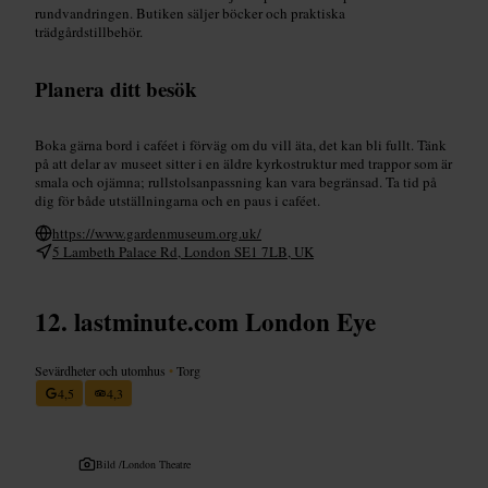
rundvandringen. Butiken säljer böcker och praktiska
trädgårdstillbehör.
Planera ditt besök
Boka gärna bord i caféet i förväg om du vill äta, det kan bli fullt. Tänk
på att delar av museet sitter i en äldre kyrkostruktur med trappor som är
smala och ojämna; rullstolsanpassning kan vara begränsad. Ta tid på
dig för både utställningarna och en paus i caféet.
https://www.gardenmuseum.org.uk/
5 Lambeth Palace Rd, London SE1 7LB, UK
lastminute.com London Eye
Sevärdheter och utomhus
•
Torg
4,5
4,3
Bild /
London Theatre