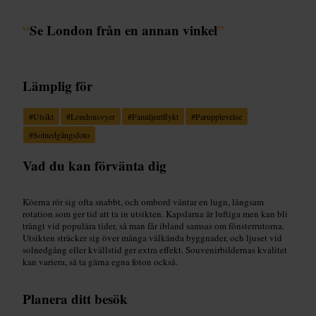
“
Se London från en annan vinkel
”
Lämplig för
#
Utsikt
#
Londonsvyer
#
Familjeutflykt
#
Parupplevelse
#
Solnedgångsfoto
Vad du kan förvänta dig
Köerna rör sig ofta snabbt, och ombord väntar en lugn, långsam
rotation som ger tid att ta in utsikten. Kapslarna är luftiga men kan bli
trångt vid populära tider, så man får ibland samsas om fönsterrutorna.
Utsikten sträcker sig över många välkända byggnader, och ljuset vid
solnedgång eller kvällstid ger extra effekt. Souvenirbildernas kvalitet
kan variera, så ta gärna egna foton också.
Planera ditt besök