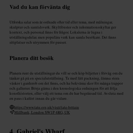
Vad du kan förvänta dig
Utforska salar som är ordnade efter tid eller tema, med målningar,
skulptur och samtidsverk. Skyltfönster och informationsskyltar ger
kontext, och personal finns för frågor. Lokalerna är lugna i
utställningsdelar, men populära verk kan samla besökare. Det finns
sittplatser och utrymmen för pauser.
Planera ditt besök
Planera runt de utställningar du vill se och köp biljetter i förväg om du
tänker gå på en specialutställning. Ta med lätt packning, lämna stora
väskor i garderob om det finns, och ha bekväma skor för många trappor
och gallerier. Börja gärna i den kronologiska ordningen för att följa
konsthistorien, eller välj ett tema om du har begränsad tid. Avsluta med
en paus i kaféet innan du går vidare.
https://www.tate.org.uk/visit/tate-britain
Millbank, London SW1P 4RG, UK
Gabriel's Wharf