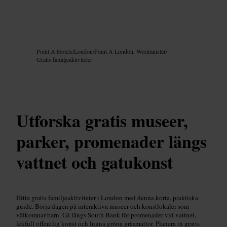
Bild /
Google AI
Point A Hotels
/
London
/
Point A London, Westminster
/
Gratis familjeaktiviteter
Utforska gratis museer,
parker, promenader längs
vattnet och gatukonst
Hitta gratis familjeaktiviteter i London med denna korta, praktiska
guide. Börja dagen på interaktiva museer och konstlokaler som
välkomnar barn. Gå längs South Bank för promenader vid vattnet,
lekfull offentlig konst och lugna gröna gräsmattor. Planera in gratis