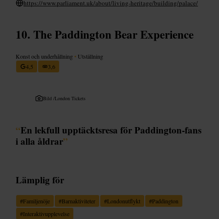
https://www.parliament.uk/about/living-heritage/building/palace/
The Paddington Bear Experience
Konst och underhållning
•
Utställning
4,5
3,6
Bild /
London Tickets
“
En lekfull upptäcktsresa för Paddington-fans
i alla åldrar
”
Lämplig för
#
Familjenöje
#
Barnaktiviteter
#
Londonutflykt
#
Paddington
#
Interaktivupplevelse