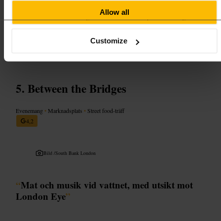
Säg till om ni vill sitta nära kanten för bästa utsikten. Klä dig i smart
Allow all
casual om du vill känna dig bekväm bland kvällspubliken. Fråga
stället direkt om tillgänglighet och eventuella särskilda arrangemang.
https://www.circesrooftop.co.uk/?utm_campaign=gmb&utm_mediu
Customize
m=organic&utm_source=local
Mercury House, 117 Waterloo Rd, London SE1 8UL, UK
Between the Bridges
Evenemang
•
Marknadsplats
•
Street food-träff
4,2
Bild /
South Bank London
“
Mat och musik vid vattnet, med utsikt mot
London Eye
”