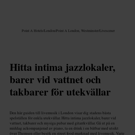
Bild /
Google AI
Point A Hotels
/
London
/
Point A London, Westminster
/
Livescener
Hitta intima jazzlokaler,
barer vid vattnet och
takbarer för utekvällar
Den här guiden till livemusik i London visar dig stadens bästa
spelställen för enkla utekvällar. Hitta intima jazzlokaler, barer vid
vattnet, takbarer och mysiga pubar med gitarrkvällar. Gå ut på en
middag ackompanjerad av piano, ta en drink i en båtbar med utsikt
över Themsen eller besök en street food-marknad med livemusik. Varje