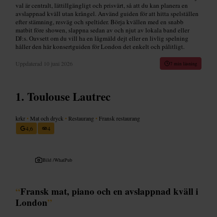
val är centralt, lättillgängligt och prisvärt, så att du kan planera en
avslappnad kväll utan krångel. Använd guiden för att hitta spelställen
efter stämning, resväg och speltider. Börja kvällen med en snabb
matbit före showen, slappna sedan av och njut av lokala band eller
DJ:s. Oavsett om du vill ha en lågmäld dejt eller en livlig spelning
håller den här konsertguiden för London det enkelt och pålitligt.
Uppdaterad
10 juni 2026
7 min läsning
Toulouse Lautrec
krkr
•
Mat och dryck
•
Restaurang
•
Fransk restaurang
4,6
4
Bild /
WhatPub
“
Fransk mat, piano och en avslappnad kväll i
London
”