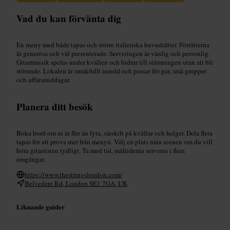
Vad du kan förvänta dig
En meny med både tapas och större italienska huvudrätter. Förrätterna
är generösa och väl presenterade. Serveringen är vänlig och personlig.
Gitarrmusik spelas under kvällen och bidrar till stämningen utan att bli
störande. Lokalen är smakfullt inredd och passar för par, små grupper
och affärsmiddagar.
Planera ditt besök
Boka bord om ni är fler än fyra, särskilt på kvällar och helger. Dela flera
tapas för att prova mer från menyn. Välj en plats nära scenen om du vill
höra gitarristen tydligt. Ta med tid, måltiderna serveras i flera
omgångar.
https://www.thestringslondon.com/
Belvedere Rd, London SE1 7GA, UK
Liknande guider