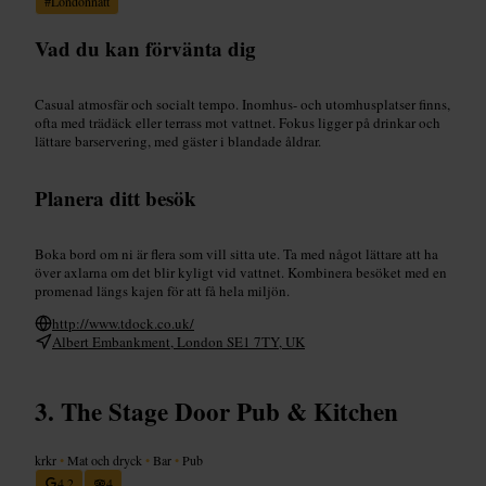
#
Londonnatt
Vad du kan förvänta dig
Casual atmosfär och socialt tempo. Inomhus- och utomhusplatser finns,
ofta med trädäck eller terrass mot vattnet. Fokus ligger på drinkar och
lättare barservering, med gäster i blandade åldrar.
Planera ditt besök
Boka bord om ni är flera som vill sitta ute. Ta med något lättare att ha
över axlarna om det blir kyligt vid vattnet. Kombinera besöket med en
promenad längs kajen för att få hela miljön.
http://www.tdock.co.uk/
Albert Embankment, London SE1 7TY, UK
The Stage Door Pub & Kitchen
krkr
•
Mat och dryck
•
Bar
•
Pub
4,2
4