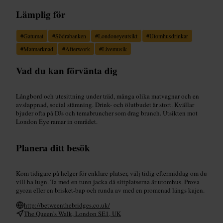
Lämplig för
#
Gatumat
#
Södrabanken
#
Londoneyeutsikt
#
Utomhusdrinkar
#
Matmarknad
#
Afterwork
#
Livemusik
Vad du kan förvänta dig
Långbord och utesittning under träd, många olika matvagnar och en
avslappnad, social stämning. Drink- och ölutbudet är stort. Kvällar
bjuder ofta på DJs och temabruncher som drag brunch. Utsikten mot
London Eye ramar in området.
Planera ditt besök
Kom tidigare på helger för enklare platser, välj tidig eftermiddag om du
vill ha lugn. Ta med en tunn jacka då sittplatserna är utomhus. Prova
gyoza eller en brisket-bap och runda av med en promenad längs kajen.
http://betweenthebridges.co.uk/
The Queen's Walk, London SE1, UK