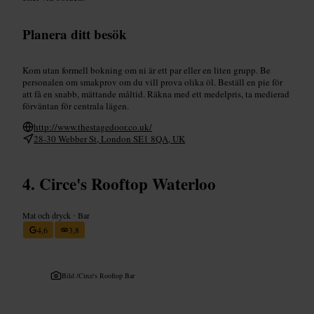
Planera ditt besök
Kom utan formell bokning om ni är ett par eller en liten grupp. Be
personalen om smakprov om du vill prova olika öl. Beställ en pie för
att få en snabb, mättande måltid. Räkna med ett medelpris, ta medierad
förväntan för centrala lägen.
http://www.thestagedoor.co.uk/
28-30 Webber St, London SE1 8QA, UK
Circe's Rooftop Waterloo
Mat och dryck
•
Bar
4,6
3,8
Bild /
Circe's Rooftop Bar