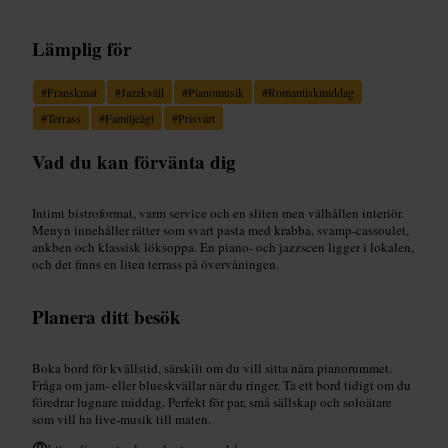
Lämplig för
#
Franskmat
#
Jazzkväll
#
Pianomusik
#
Romantiskmiddag
#
Terrass
#
Familjeägt
#
Prisvärt
Vad du kan förvänta dig
Intimt bistroformat, varm service och en sliten men välhållen interiör.
Menyn innehåller rätter som svart pasta med krabba, svamp-cassoulet,
ankben och klassisk löksoppa. En piano- och jazzscen ligger i lokalen,
och det finns en liten terrass på övervåningen.
Planera ditt besök
Boka bord för kvällstid, särskilt om du vill sitta nära pianorummet.
Fråga om jam- eller blueskvällar när du ringer. Ta ett bord tidigt om du
föredrar lugnare middag. Perfekt för par, små sällskap och soloätare
som vill ha live‑musik till maten.