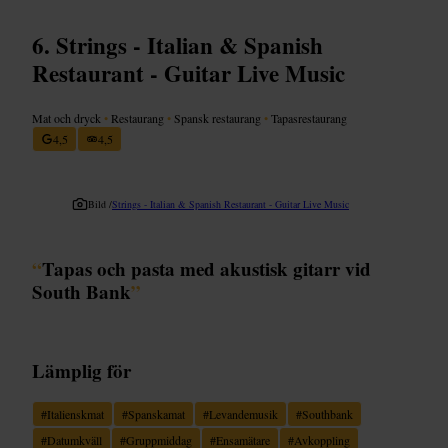
Strings - Italian & Spanish
Restaurant - Guitar Live Music
Mat och dryck
•
Restaurang
•
Spansk restaurang
•
Tapasrestaurang
4,5
4,5
Bild /
Strings - Italian & Spanish Restaurant - Guitar Live Music
“
Tapas och pasta med akustisk gitarr vid
South Bank
”
Lämplig för
#
Italienskmat
#
Spanskamat
#
Levandemusik
#
Southbank
#
Datumkväll
#
Gruppmiddag
#
Ensamätare
#
Avkoppling