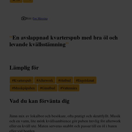
Bild /
Joe Messina
“
En avslappnad kvarterspub med bra öl och
levande kvällsstämning
”
Lämplig för
#
Kvarterspub
#
Afterwork
#
ölutbud
#
Engelskmat
#
Musikpåpuben
#
Ginutbud
#
Vattennära
Vad du kan förvänta dig
Jämn mix av lokalbor och besökare, ofta pratigt och skrattfyllt. Musik
och en varm, lite mörk kvällsambience gör puben trevlig för afterwork
eller en kväll ute. Maten serveras snabbt och passar till en öl i baren
eller vid borden.