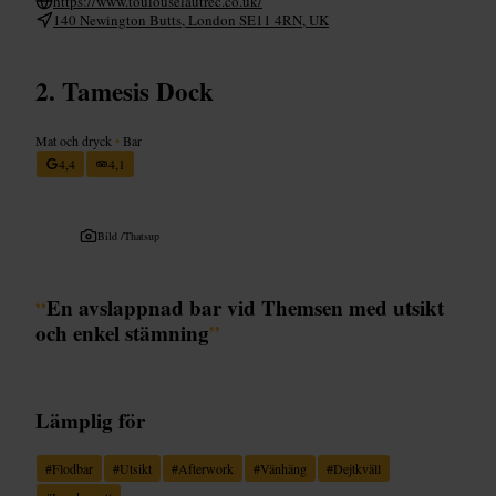
https://www.toulouselautrec.co.uk/
140 Newington Butts, London SE11 4RN, UK
Tamesis Dock
Mat och dryck
•
Bar
4,4
4,1
Bild /
Thatsup
“
En avslappnad bar vid Themsen med utsikt
och enkel stämning
”
Lämplig för
#
Flodbar
#
Utsikt
#
Afterwork
#
Vänhäng
#
Dejtkväll