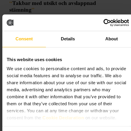
“
Takbar med utsikt och avslappnad
stämning
”
Lämplig för
Consent
Details
About
#
Takbar
#
Utsikt
#
Brunch
#
Afterwork
#
Cocktails
#
Vänhäng
#
Gruppmiddag
This website uses cookies
Vad du kan förvänta dig
We use cookies to personalise content and ads, to provide
social media features and to analyse our traffic. We also
Rooftopmiljö med utsikt över stadssilhuetten, blandade sittplatser och
share information about your use of our site with our social
en bar som serverar cocktails och enklare rätter. Personalen beskrivs
media, advertising and analytics partners who may
som hjälpsam och energieffektiv, och platsen kan ha temabruncher
eller underhållning vid speciella tillfällen. Stämningen är social och
combine it with other information that you’ve provided to
gruppvänlig.
them or that they’ve collected from your use of their
services. You can at any time change or withdraw your
Planera ditt besök
consent from the
Cookie Declaration
on our website.
Boka i förväg om ni kommer flera personer eller besöker under helg.