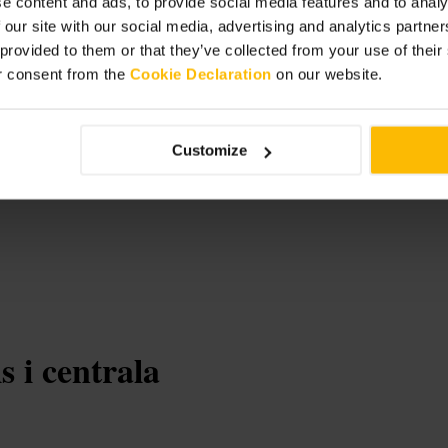
e content and ads, to provide social media features and to analy
 our site with our social media, advertising and analytics partn
 provided to them or that they’ve collected from your use of thei
r consent from the
Cookie Declaration
on our website.
 MARKET
Customize
 i centrala