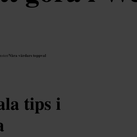
Våra värdars toppval
nster
/
la tips i
a