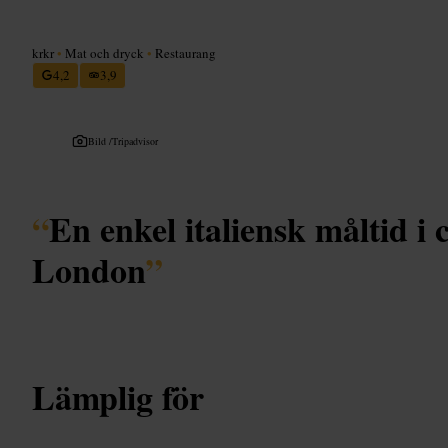
krkr
•
Mat och dryck
•
Restaurang
4,2
3,9
Bild /
Tripadvisor
“
En enkel italiensk måltid i 
London
”
Lämplig för