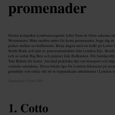
promenader
Denna kompakta Londonreseguide lyfter fram de bästa sakerna att
Westminster. Hitta snabba rutter för korta promenader, bege dig ut
parker mellan sevärdheterna. Börja dagen med en kaffe på Lower
South Bank och njut av panoramautsikter från London Eye. Besök S
och se sedan Big Ben och palatset från flodkanten. För familjeutflyk
Tate Britain för konst. Använd praktiska tips om transport och tidpl
centrala områdena. Dessa lokala tips för London fokuserar på pro
grundtips och enkla sätt att se topprankade attraktioner i London 
Uppdaterad
10 juni 2026
Cotto