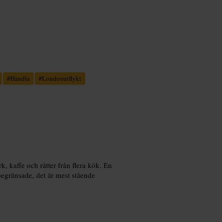
#
Handla
#
Londonutflykt
, kaffe och rätter från flera kök. En
begränsade, det är mest stående