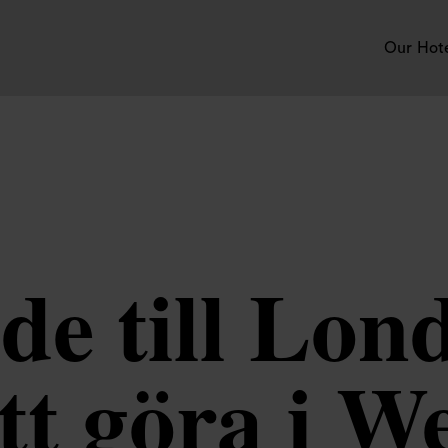
Our Hot
de till Lon
tt göra i W