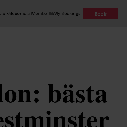
els
Become a Member
My Bookings
Book
don: bästa
estminster