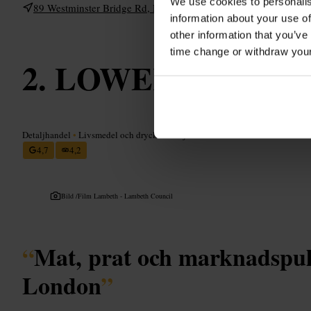
We use cookies to personalis
89 Westminster Bridge Rd, London SE1 7HR, UK
information about your use of
other information that you’ve
time change or withdraw you
LOWER MARSH
Detaljhandel
•
Livsmedel och dryck - detaljhandel
•
Bondens marknad
4,7
4,2
Bild /
Film Lambeth - Lambeth Council
“
Mat, prat och marknadspuls
London
”