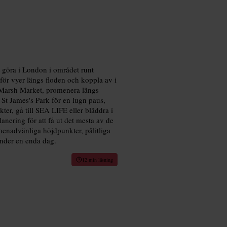
 göra i London i området runt
 för vyer längs floden och koppla av i
 Marsh Market, promenera längs
t James's Park för en lugn paus,
ter, gå till SEA LIFE eller bläddra i
anering för att få ut det mesta av de
menadvänliga höjdpunkter, pålitliga
under en enda dag.
12 min läsning