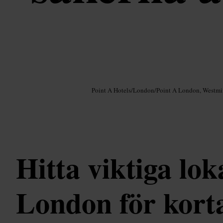
Bild /
Google AI
Point A Hotels
/
London
/
Point A London, Westmi
Hitta viktiga loka
London för kort