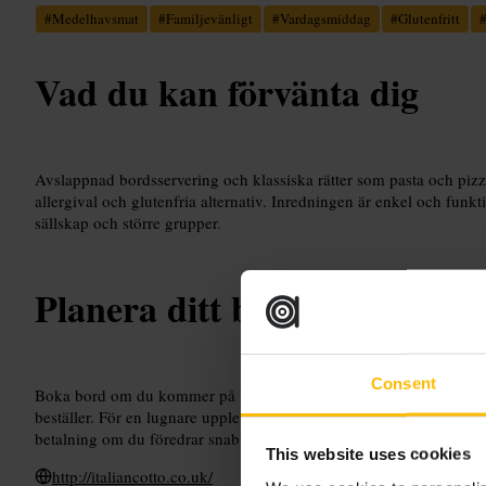
#
Medelhavsmat
#
Familjevänligt
#
Vardagsmiddag
#
Glutenfritt
Vad du kan förvänta dig
Avslappnad bordsservering och klassiska rätter som pasta och pizzo
allergival och glutenfria alternativ. Inredningen är enkel och funk
sällskap och större grupper.
Planera ditt besök
Consent
Boka bord om du kommer på kvällen eller är i en grupp. Fråga efter
beställer. För en lugnare upplevelse, välj lunch eller tidig middag.
betalning om du föredrar snabb service.
This website uses cookies
http://italiancotto.co.uk/