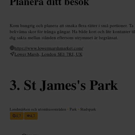
Planera ditt besök
Kom hungrig och planera att smaka flera rätter i små portioner. Ta
bekväma skor för trånga gångar. Ha både kort och lite kontanter t
dig sakta mellan stånden eftersom utrymmet är begränsat.
https://www.lowermarshmarket.com/
Lower Marsh, London SE1 7RJ, UK
St James's Park
Landmärken och utomhusområden
•
Park
•
Stadspark
4,7
4,7