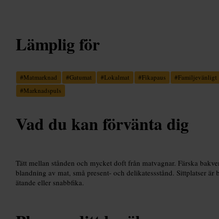
Lämplig för
#
Matmarknad
#
Gatumat
#
Lokalmat
#
Fikapaus
#
Familjevänligt
#
Marknadspuls
Vad du kan förvänta dig
Tätt mellan stånden och mycket doft från matvagnar. Färska bakverk
blandning av mat, små present- och delikatessstånd. Sittplatser är 
ätande eller snabbfika.