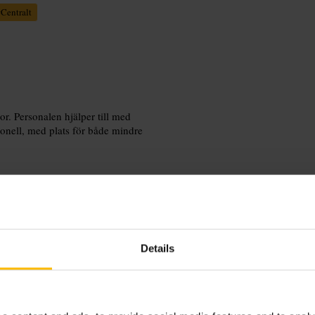
#
Centralt
r. Personalen hjälper till med
tionell, med plats för både mindre
Details
 glutenfria alternativ direkt när du
 Ta med betal- eller kontaktlös