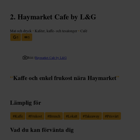
Haymarket Cafe by L&G
Mat och dryck
•
Kaféer, kaffe- och tesalonger
•
Café
5
5
Bild /
Haymarket Cafe by L&G
“
Kaffe och enkel frukost nära Haymarket
”
Lämplig för
#
Kaffe
#
Frukost
#
Brunch
#
Lokalt
#
Takeaway
#
Prisvärt
Vad du kan förvänta dig