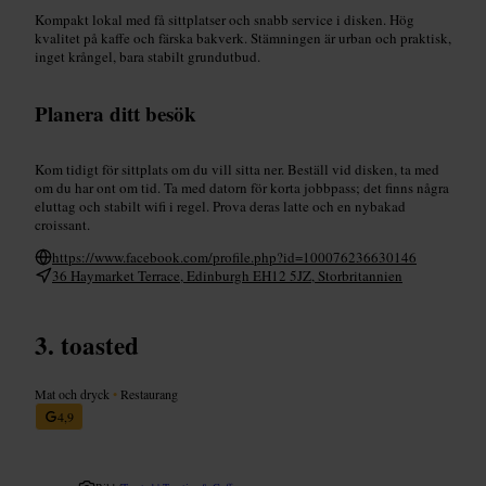
Kompakt lokal med få sittplatser och snabb service i disken. Hög
kvalitet på kaffe och färska bakverk. Stämningen är urban och praktisk,
inget krångel, bara stabilt grundutbud.
Planera ditt besök
Kom tidigt för sittplats om du vill sitta ner. Beställ vid disken, ta med
om du har ont om tid. Ta med datorn för korta jobbpass; det finns några
eluttag och stabilt wifi i regel. Prova deras latte och en nybakad
croissant.
https://www.facebook.com/profile.php?id=100076236630146
36 Haymarket Terrace, Edinburgh EH12 5JZ, Storbritannien
toasted
Mat och dryck
•
Restaurang
4,9