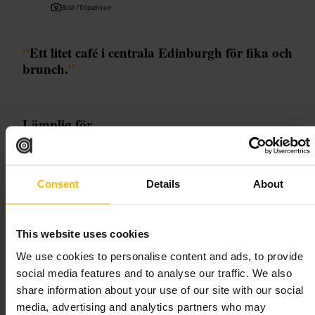
Bild /
Tripadvisor
“
Ett litet café i centrala Edinburgh för fika och
brunch.
”
Lämplig för
#
Fikapaus
#
Brunch
#
Lokalt
#
Edinburgh
#
Stadsfika
Vad du kan förvänta dig
Consent
Details
About
En avslappnad miljö med begränsat antal sittplatser och en blandning
av lokala gäster och turister. Du hittar klassiska kaféval som kaffe och
This website uses cookies
bakverk, plus enklare brunchalternativ. Servicen är vänlig och tempot
We use cookies to personalise content and ads, to provide
passar morgon- och eftermiddagsbesök.
social media features and to analyse our traffic. We also
share information about your use of our site with our social
Planera ditt besök
media, advertising and analytics partners who may