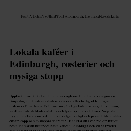
Bild /
Google AI
Point A Hotels
/
Skottland
/
Point A Edinburgh, Haymarket
/
Lokala kaféer
Lokala kaféer i
Edinburgh, rosterier och
mysiga stopp
Upptäck utmärkt kaffe i hela Edinburgh med den här lokala guiden.
Börja dagen på kaféer i stadens centrum eller ta dig ut till lugna
rosterier i New Town. Vi tipsar om pålitliga kaféer, mysiga bokhörnor,
växtbaserade delikatessställen och ljusa specialkaffebarer. Varje ställe
ligger nära kommunikationer, är budgetvänligt och passar både snabba
ensamstopp och avslappnade träffar. Här hittar du även råd om hur du
beställer, var du hittar det bästa kaffet i Edinburgh och vilka kvarter
som passar för en snabb latte eller en långsam pour-over. Använd