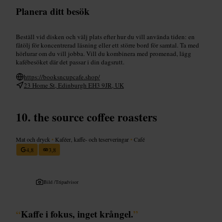
Planera ditt besök
Beställ vid disken och välj plats efter hur du vill använda tiden: en
fåtölj för koncentrerad läsning eller ett större bord för samtal. Ta med
hörlurar om du vill jobba. Vill du kombinera med promenad, lägg
kafébesöket där det passar i din dagsrutt.
https://booksncupcafe.shop/
23 Home St, Edinburgh EH3 9JR, UK
the source coffee roasters
Mat och dryck
•
Kaféer, kaffe- och teserveringar
•
Café
4,8
3,8
Bild /
Tripadvisor
“
Kaffe i fokus, inget krångel.
”