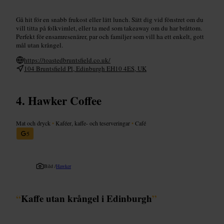
Gå hit för en snabb frukost eller lätt lunch. Sätt dig vid fönstret om du
vill titta på folkvimlet, eller ta med som takeaway om du har bråttom.
Perfekt för ensamresenärer, par och familjer som vill ha ett enkelt, gott
mål utan krångel.
https://toastedbruntsfield.co.uk/
104 Bruntsfield Pl, Edinburgh EH10 4ES, UK
Hawker Coffee
Mat och dryck
•
Kaféer, kaffe- och teserveringar
•
Café
5
Bild /
Hawker
“
Kaffe utan krångel i Edinburgh
”