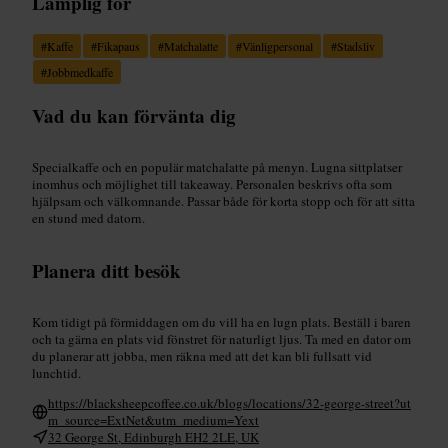
Lämplig för
#
Kaffe
#
Fikapaus
#
Matchalatte
#
Vänligpersonal
#
Stadsliv
#
Jobbmedkaffe
Vad du kan förvänta dig
Specialkaffe och en populär matchalatte på menyn. Lugna sittplatser
inomhus och möjlighet till takeaway. Personalen beskrivs ofta som
hjälpsam och välkomnande. Passar både för korta stopp och för att sitta
en stund med datorn.
Planera ditt besök
Kom tidigt på förmiddagen om du vill ha en lugn plats. Beställ i baren
och ta gärna en plats vid fönstret för naturligt ljus. Ta med en dator om
du planerar att jobba, men räkna med att det kan bli fullsatt vid
lunchtid.
https://blacksheepcoffee.co.uk/blogs/locations/32-george-street?ut
m_source=ExtNet&utm_medium=Yext
32 George St, Edinburgh EH2 2LE, UK