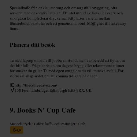
Specialkaffe från enkla ursprung och omsorgsfull bryggning, ofta
serverat med dekorativ latte art. Ett litet utbud av färska bakverk och
smörgåsar kompletterar dryckerna. Sittplatser varierar mellan
fönsterbord, barstolar och ett gemensamt bord. Möjlighet till takeaway
finns.
Planera ditt besök
Ta med laptop om du vill jobba en stund, men var beredd att flytta om
det blir fullt. Fråga baristan om dagens brygg eller rekommendationer
för smaker du gillar. Ta med egen mugg om du vill minska avfall. För
större sällskap är det bra att komma tidigare på dagen.
http://thecoffeecave.com/
158 Fountainbridge, Edinburgh EH3 9RX, UK
Books N' Cup Cafe
Mat och dryck
•
Caféer, kaffe- och tesalonger
•
Café
4,9