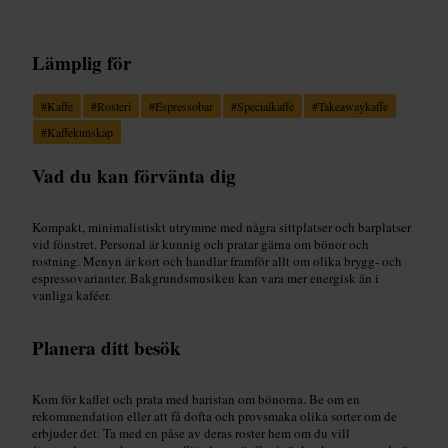
Lämplig för
#
Kaffe
#
Rosteri
#
Espressobar
#
Specialkaffe
#
Takeawaykaffe
#
Kaffekunskap
Vad du kan förvänta dig
Kompakt, minimalistiskt utrymme med några sittplatser och barplatser
vid fönstret. Personal är kunnig och pratar gärna om bönor och
rostning. Menyn är kort och handlar framför allt om olika brygg- och
espressovarianter. Bakgrundsmusiken kan vara mer energisk än i
vanliga kaféer.
Planera ditt besök
Kom för kaffet och prata med baristan om bönorna. Be om en
rekommendation eller att få dofta och provsmaka olika sorter om de
erbjuder det. Ta med en påse av deras roster hem om du vill