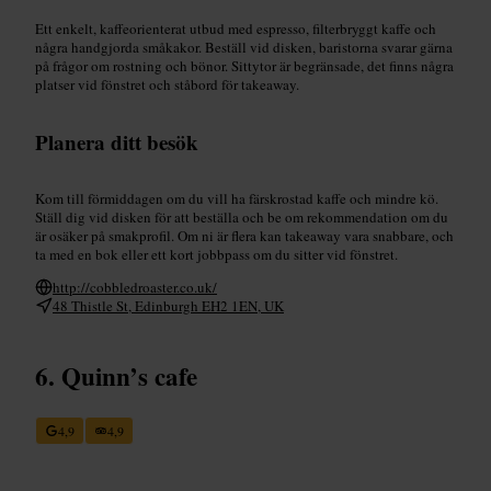
Ett enkelt, kaffeorienterat utbud med espresso, filterbryggt kaffe och
några handgjorda småkakor. Beställ vid disken, baristorna svarar gärna
på frågor om rostning och bönor. Sittytor är begränsade, det finns några
platser vid fönstret och ståbord för takeaway.
Planera ditt besök
Kom till förmiddagen om du vill ha färskrostad kaffe och mindre kö.
Ställ dig vid disken för att beställa och be om rekommendation om du
är osäker på smakprofil. Om ni är flera kan takeaway vara snabbare, och
ta med en bok eller ett kort jobbpass om du sitter vid fönstret.
http://cobbledroaster.co.uk/
48 Thistle St, Edinburgh EH2 1EN, UK
Quinn’s cafe
4,9
4,9