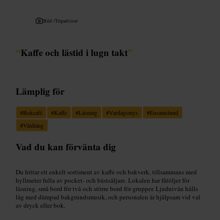
Bild /
Tripadvisor
“
Kaffe och lästid i lugn takt
”
Lämplig för
#
Bokcafé
#
Kaffe
#
Läsning
#
Vardagsmys
#
Ensamstund
#
Vänhäng
Vad du kan förvänta dig
Du hittar ett enkelt sortiment av kaffe och bakverk, tillsammans med
hyllmeter fulla av pocket- och bästsäljare. Lokalen har fåtöljer för
läsning, små bord för två och större bord för grupper. Ljudnivån hålls
låg med dämpad bakgrundsmusik, och personalen är hjälpsam vid val
av dryck eller bok.