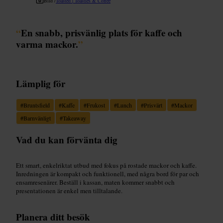
Bild /
Toasted | Toasties & Coffee
“
En snabb, prisvänlig plats för kaffe och
varma mackor.
”
Lämplig för
#
Bruntsfield
#
Kaffe
#
Frukost
#
Lunch
#
Prisvärt
#
Mackor
#
Barnvänligt
#
Takeaway
Vad du kan förvänta dig
Ett smart, enkelriktat utbud med fokus på rostade mackor och kaffe.
Inredningen är kompakt och funktionell, med några bord för par och
ensamresenärer. Beställ i kassan, maten kommer snabbt och
presentationen är enkel men tilltalande.
Planera ditt besök