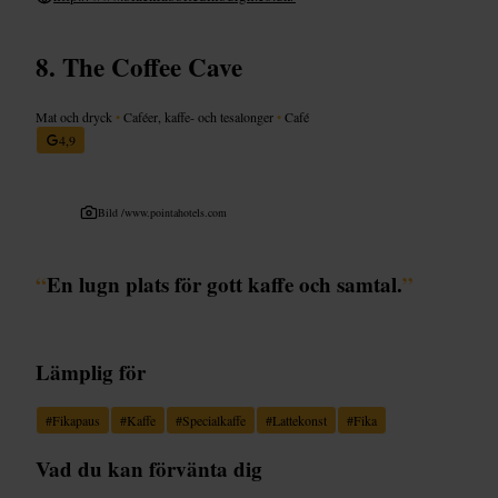
The Coffee Cave
Mat och dryck
•
Caféer, kaffe- och tesalonger
•
Café
4,9
Bild /
www.pointahotels.com
“
En lugn plats för gott kaffe och samtal.
”
Lämplig för
#
Fikapaus
#
Kaffe
#
Specialkaffe
#
Lattekonst
#
Fika
Vad du kan förvänta dig