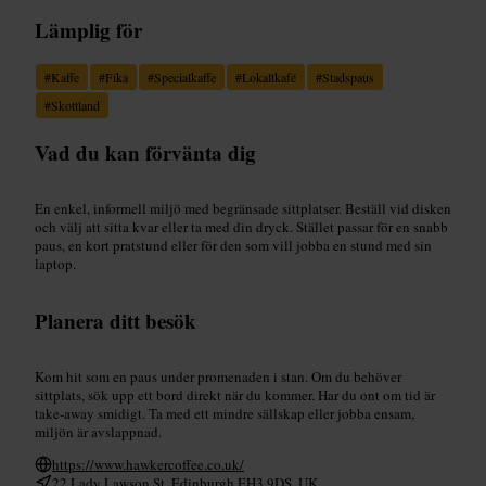
Lämplig för
#
Kaffe
#
Fika
#
Specialkaffe
#
Lokaltkafé
#
Stadspaus
#
Skottland
Vad du kan förvänta dig
En enkel, informell miljö med begränsade sittplatser. Beställ vid disken
och välj att sitta kvar eller ta med din dryck. Stället passar för en snabb
paus, en kort pratstund eller för den som vill jobba en stund med sin
laptop.
Planera ditt besök
Kom hit som en paus under promenaden i stan. Om du behöver
sittplats, sök upp ett bord direkt när du kommer. Har du ont om tid är
take-away smidigt. Ta med ett mindre sällskap eller jobba ensam,
miljön är avslappnad.
https://www.hawkercoffee.co.uk/
22 Lady Lawson St, Edinburgh EH3 9DS, UK