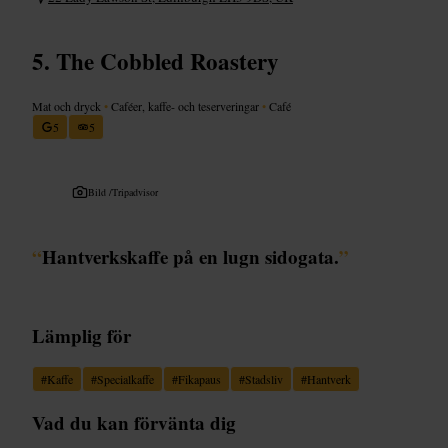
The Cobbled Roastery
Mat och dryck
•
Caféer, kaffe- och teserveringar
•
Café
5
5
Bild /
Tripadvisor
“
Hantverkskaffe på en lugn sidogata.
”
Lämplig för
#
Kaffe
#
Specialkaffe
#
Fikapaus
#
Stadsliv
#
Hantverk
Vad du kan förvänta dig