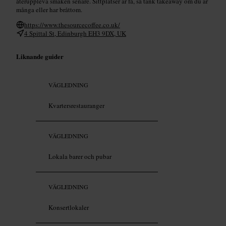
återuppleva smaken senare. Sittplatser är få, så tänk takeaway om du är
många eller har bråttom.
https://www.thesourcecoffee.co.uk/
4 Spittal St, Edinburgh EH3 9DX, UK
Liknande guider
VÄGLEDNING
Kvartersrestauranger
VÄGLEDNING
Lokala barer och pubar
VÄGLEDNING
Konsertlokaler