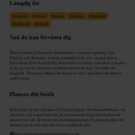
Lämplig för
#
Veganskt
#
Frukost
#
Brunch
#
Fikapaus
#
Hembakat
#
Edinburgh
#
Bakverk
Vad du kan förvänta dig
Menyn bjuder på klassiska frukosträtter i vegansk tappning: full
English, tofu Benedict, krämig scrambled tofu och vegansk bacon.
Fikaälskare hittar kanelbullar, hasselnötscroissanter och tårtor. Lokalen
är mysig med få sittplatser, så räkna med att det kan vara fullt vid
högtrafik. Takeaway erbjuds för dem som vill ta med bakverk eller en
snabb lunch.
Planera ditt besök
Kom tidigt om du vill säkra ett bord på helgen. Om du har bråttom, välj
takeaway och ta med bakverk på en promenad. Fråga personalen om
dagens bakverk, de brukar ha rekommendationer. Ta gärna en plats vid
fönstret om du vill sitta och titta ut medan du äter.
http://www.blackrabbitedinburgh.co.uk/