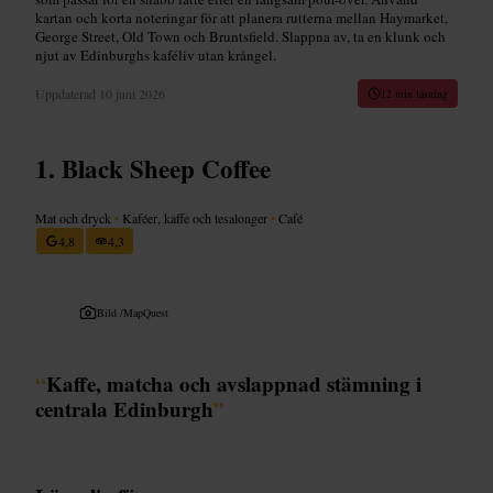
kartan och korta noteringar för att planera rutterna mellan Haymarket,
George Street, Old Town och Bruntsfield. Slappna av, ta en klunk och
njut av Edinburghs kaféliv utan krångel.
Uppdaterad
10 juni 2026
12 min läsning
Black Sheep Coffee
Mat och dryck
•
Kaféer, kaffe och tesalonger
•
Café
4,8
4,3
Bild /
MapQuest
“
Kaffe, matcha och avslappnad stämning i
centrala Edinburgh
”