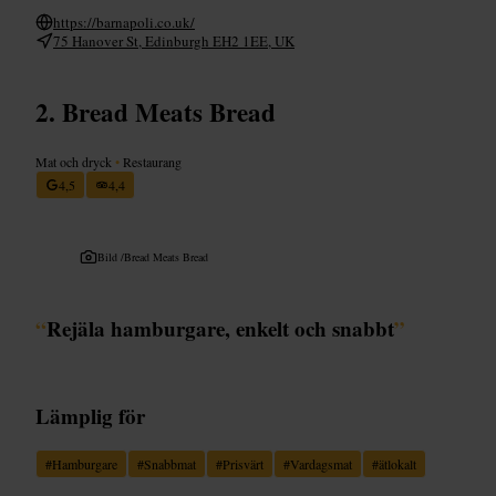
https://barnapoli.co.uk/
75 Hanover St, Edinburgh EH2 1EE, UK
Bread Meats Bread
Mat och dryck
•
Restaurang
4,5
4,4
Bild /
Bread Meats Bread
“
Rejäla hamburgare, enkelt och snabbt
”
Lämplig för
#
Hamburgare
#
Snabbmat
#
Prisvärt
#
Vardagsmat
#
ätlokalt