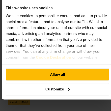
This website uses cookies
En avslappnad men proffsig restaurangupplevelse med rätter som
passar att dela. Miljön är livlig under kvällstid, personalen är van vid
We use cookies to personalise content and ads, to provide
större sällskap, och menyn täcker både casual och mer samlade
social media features and to analyse our traffic. We also
måltider. Passar för par, vänner, familjer och affärsmiddagar.
share information about your use of our site with our social
media, advertising and analytics partners who may
Planera ditt besök
combine it with other information that you’ve provided to
them or that they’ve collected from your use of their
Boka bord i förväg om ni är fler eller kommer på kvällstid. Beställ
services. You can at any time change or withdraw your
delningsrätter om ni vill prova flera smaker. Meddela allergier när ni
consent from the
Cookie Declaration
on our website.
bokar, då personalen ofta kan anpassa rätter. Klä dig smart casual om
du kommer för en affärsmiddag.
https://baba.restaurant/
Allow all
Piccolino Edinburgh
Customize
Mat och dryck
•
Restaurang
4,4
4,6