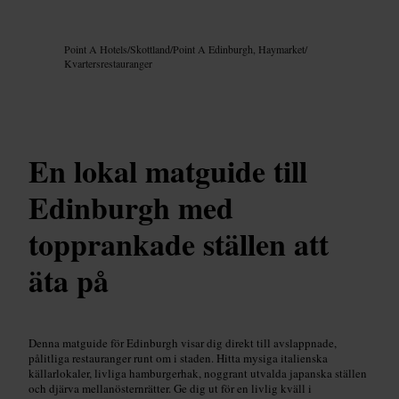
Bild /
Google AI
Point A Hotels
/
Skottland
/
Point A Edinburgh, Haymarket
/
Kvartersrestauranger
En lokal matguide till
Edinburgh med
topprankade ställen att
äta på
Denna matguide för Edinburgh visar dig direkt till avslappnade,
pålitliga restauranger runt om i staden. Hitta mysiga italienska
källarlokaler, livliga hamburgerhak, noggrant utvalda japanska ställen
och djärva mellanösternrätter. Ge dig ut för en livlig kväll i