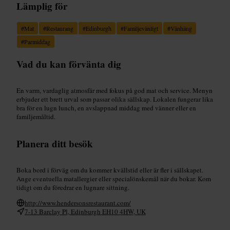
Lämplig för
#
Mat
#
Restaurang
#
Edinburgh
#
Familjevänligt
#
Vänhäng
#
Parmiddag
Vad du kan förvänta dig
En varm, vardaglig atmosfär med fokus på god mat och service. Menyn
erbjuder ett brett urval som passar olika sällskap. Lokalen fungerar lika
bra för en lugn lunch, en avslappnad middag med vänner eller en
familjemåltid.
Planera ditt besök
Boka bord i förväg om du kommer kvällstid eller är fler i sällskapet.
Ange eventuella matallergier eller specialönskemål när du bokar. Kom
tidigt om du föredrar en lugnare sittning.
http://www.hendersonsrestaurant.com/
7-13 Barclay Pl, Edinburgh EH10 4HW, UK