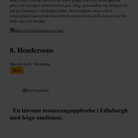
plats, till exempel eldstadssittningen. Fråga personalen om allergier, de
har god kunskap och hjälper gärna. Kom tidigare om ni vill ta
terrassplatser med utsikt mot slottet, annars brukar folk stanna kvar för
både mat och drinkar.
https://coldtownhouse.co.uk/
Hendersons
Mat och dryck
•
Restaurang
4,9
Bild /
SquareMeal
“
En trivsam restaurangupplevelse i Edinburgh
med höga omdömen.
”