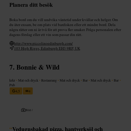
Planera ditt besök
Boka bord om du vill undvika väntetid under kvällar och helger. Om
du äter ensam, be om plats vid bardisken eller ett mindre bord. Dela
några rätter om ni är två för att prova fler smaker. Fråga personalen efter
dagens förslag eller ett vin som passar din rätt.
http://www.piccolinoedinburgh.com/
103 High Riggs, Edinburgh EH3 9RP, UK
Bonnie & Wild
krkr
•
Mat och dryck
•
Restaurang
•
Mat och dryck
•
Bar
•
Mat och dryck
•
Bar
•
Pub
4,5
4
Bild /
“
Vedugnsbakad pizza, hantverksöl och