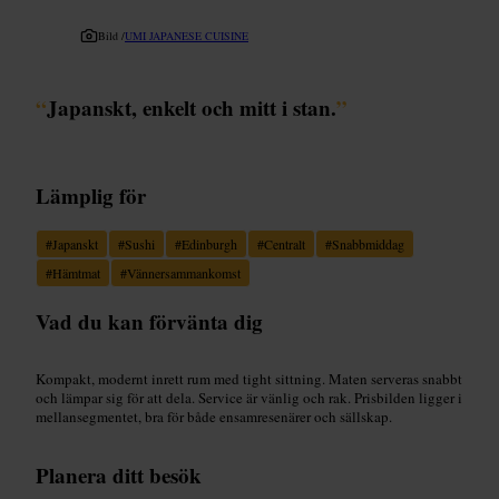
Bild /
UMI JAPANESE CUISINE
“
Japanskt, enkelt och mitt i stan.
”
Lämplig för
#
Japanskt
#
Sushi
#
Edinburgh
#
Centralt
#
Snabbmiddag
#
Hämtmat
#
Vännersammankomst
Vad du kan förvänta dig
Kompakt, modernt inrett rum med tight sittning. Maten serveras snabbt
och lämpar sig för att dela. Service är vänlig och rak. Prisbilden ligger i
mellansegmentet, bra för både ensamresenärer och sällskap.
Planera ditt besök