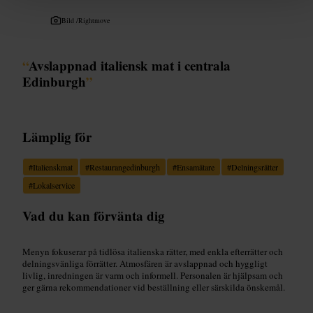
Bild /
Rightmove
“
Avslappnad italiensk mat i centrala
Edinburgh
”
Lämplig för
#
Italienskmat
#
Restaurangedinburgh
#
Ensamätare
#
Delningsrätter
#
Lokalservice
Vad du kan förvänta dig
Menyn fokuserar på tidlösa italienska rätter, med enkla efterrätter och
delningsvänliga förrätter. Atmosfären är avslappnad och hyggligt
livlig, inredningen är varm och informell. Personalen är hjälpsam och
ger gärna rekommendationer vid beställning eller särskilda önskemål.