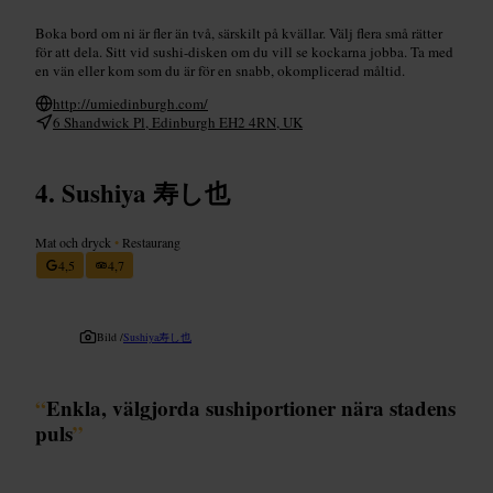
Boka bord om ni är fler än två, särskilt på kvällar. Välj flera små rätter
för att dela. Sitt vid sushi-disken om du vill se kockarna jobba. Ta med
en vän eller kom som du är för en snabb, okomplicerad måltid.
http://umiedinburgh.com/
6 Shandwick Pl, Edinburgh EH2 4RN, UK
Sushiya 寿し也
Mat och dryck
•
Restaurang
4,5
4,7
Bild /
Sushiya寿し也
“
Enkla, välgjorda sushiportioner nära stadens
puls
”