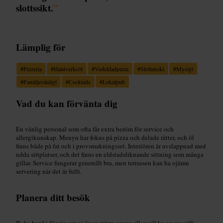
slottssikt.
”
Lämplig för
#
Pizzeria
#
Hantverksöl
#
Vedeldadpizza
#
Slottutsikt
#
Mysigt
#
Familjevänligt
#
Cocktails
#
Lokalpub
Vad du kan förvänta dig
En vänlig personal som ofta får extra beröm för service och
allergikunskap. Menyn har fokus på pizza och delade rätter, och öl
finns både på fat och i provsmakningsset. Interiören är avslappnad med
udda sittplatser, och det finns en eldstadsliknande sittning som många
gillar. Service fungerar generellt bra, men terrassen kan ha ojämn
servering när det är fullt.
Planera ditt besök
Boka bord i förväg om ni är en större grupp eller vill ha en specifik