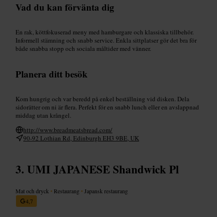
Vad du kan förvänta dig
En rak, köttfokuserad meny med hamburgare och klassiska tillbehör.
Informell stämning och snabb service. Enkla sittplatser gör det bra för
både snabba stopp och sociala måltider med vänner.
Planera ditt besök
Kom hungrig och var beredd på enkel beställning vid disken. Dela
sidorätter om ni är flera. Perfekt för en snabb lunch eller en avslappnad
middag utan krångel.
http://www.breadmeatsbread.com/
90-92 Lothian Rd, Edinburgh EH3 9BE, UK
UMI JAPANESE Shandwick Pl
Mat och dryck
•
Restaurang
•
Japansk restaurang
4,7