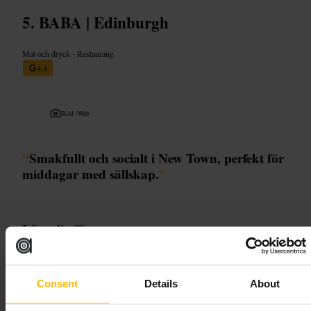
BABA | Edinburgh
Mat och dryck
•
Restaurang
4,4
Bild /
Web
“
Smakfullt och socialt i New Town, perfekt för
middagar med sällskap.
”
Lämplig för
#
EdinburghMat
#
NewTown
#
GemenskapVidBordet
#
Kvällsmat
#
Brunch
#
Gruppmiddag
Consent
Details
About
Vad du kan förvänta dig