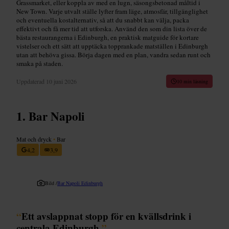
Grassmarket, eller koppla av med en lugn, säsongsbetonad måltid i
New Town. Varje utvalt ställe lyfter fram läge, atmosfär, tillgänglighet
och eventuella kostalternativ, så att du snabbt kan välja, packa
effektivt och få mer tid att utforska. Använd den som din lista över de
bästa restaurangerna i Edinburgh, en praktisk matguide för kortare
vistelser och ett sätt att upptäcka topprankade matställen i Edinburgh
utan att behöva gissa. Börja dagen med en plan, vandra sedan runt och
smaka på staden.
Uppdaterad
10 juni 2026
10 min läsning
Bar Napoli
Mat och dryck
•
Bar
4,2
3,9
Bild /
Bar Napoli Edinburgh
“
Ett avslappnat stopp för en kvällsdrink i
centrala Edinburgh.
”