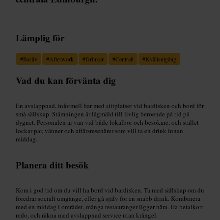
Lämplig för
#
Barliv
#
Afterwork
#
Drinkar
#
Centralt
#
Kvällsutgång
Vad du kan förvänta dig
En avslappnad, informell bar med sittplatser vid bardisken och bord för
små sällskap. Stämningen är lågmäld till livlig beroende på tid på
dygnet. Personalen är van vid både lokalbor och besökare, och stället
lockar par, vänner och affärsresenärer som vill ta en drink innan
middag.
Planera ditt besök
Kom i god tid om du vill ha bord vid bardisken. Ta med sällskap om du
föredrar socialt umgänge, eller gå själv för en snabb drink. Kombinera
med en middag i området, många restauranger ligger nära. Ha betalkort
redo, och räkna med avslappnad service utan krångel.