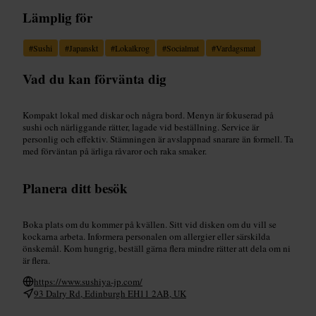
Lämplig för
#
Sushi
#
Japanskt
#
Lokalkrog
#
Socialmat
#
Vardagsmat
Vad du kan förvänta dig
Kompakt lokal med diskar och några bord. Menyn är fokuserad på
sushi och närliggande rätter, lagade vid beställning. Service är
personlig och effektiv. Stämningen är avslappnad snarare än formell. Ta
med förväntan på ärliga råvaror och raka smaker.
Planera ditt besök
Boka plats om du kommer på kvällen. Sitt vid disken om du vill se
kockarna arbeta. Informera personalen om allergier eller särskilda
önskemål. Kom hungrig, beställ gärna flera mindre rätter att dela om ni
är flera.
https://www.sushiya-jp.com/
93 Dalry Rd, Edinburgh EH11 2AB, UK