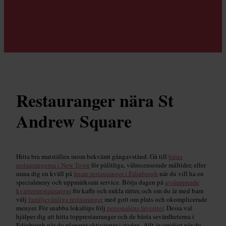
Restauranger nära St
Andrew Square
Hitta bra matställen inom bekvämt gångavstånd. Gå till
bästa
restaurangerna i New Town
för pålitliga, välrecenserade måltider, eller
unna dig en kväll på
finare restauranger i Edinburgh
när du vill ha en
specialmeny och uppmärksam service. Börja dagen på
avslappnade
kvartersrestauranger
för kaffe och enkla rätter, och om du är med barn
välj
familjevänliga restauranger
med gott om plats och okomplicerade
menyer. För snabba lokaltips följ
personalens favoriter
. Dessa val
hjälper dig att hitta topprestauranger och de bästa sevärdheterna i
Edinburgh när du planerar aktiviteter i staden. Allt är smidigt när du