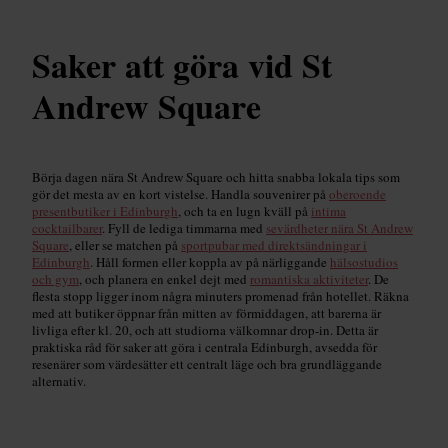
Saker att göra vid St
Andrew Square
Börja dagen nära St Andrew Square och hitta snabba lokala tips som
gör det mesta av en kort vistelse. Handla souvenirer på
oberoende
presentbutiker i Edinburgh
, och ta en lugn kväll på
intima
cocktailbarer
. Fyll de lediga timmarna med
sevärdheter nära St Andrew
Square
, eller se matchen på
sportpubar med direktsändningar i
Edinburgh
. Håll formen eller koppla av på närliggande
hälsostudios
och gym
, och planera en enkel dejt med
romantiska aktiviteter
. De
flesta stopp ligger inom några minuters promenad från hotellet. Räkna
med att butiker öppnar från mitten av förmiddagen, att barerna är
livliga efter kl. 20, och att studiorna välkomnar drop-in. Detta är
praktiska råd för saker att göra i centrala Edinburgh, avsedda för
resenärer som värdesätter ett centralt läge och bra grundläggande
alternativ.