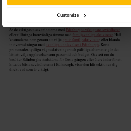
Hitta saker att göra i Edinburgh från St Andrew Square, sedan ge dig ut
till fots och få ut det mesta av en kompakt stad. Börja din dag på
lokala
Customize
museer och gallerier
för konst och interaktiva utställningar, promenera
sedan till
historiska stadslandmärken
som berättar Edinburghs historia.
Se de viktigaste sevärdheterna med
Edinburghs viktigaste sevärdheter
,
eller tillbringa barnvänliga timmar med
familjevänliga aktiviteter
. Håll
kostnaderna nere genom att välja
gratis familjeaktiviteter
, eller blanda
in överraskningar med
ovanliga upplevelser i Edinburgh
. Korta
promenader, tydliga vägbeskrivningar och pålitliga alternativ gör det
lätt att välja upplevelser som passar tid och budget. Oavsett om du
besöker Edinburghs stadskärna för första gången eller återvänder för att
hitta de bästa sevärdheterna i Edinburgh, visar den här sektionen dig
direkt vad som är viktigt.
Museer och konstgallerier
Read guide