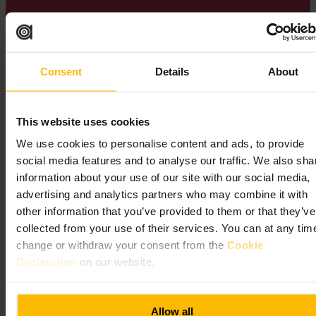
Fram till 2008 var St Andrew Square Garden privat. Den öppnades
för allmänheten efter förbättringsarbeten som finansierades av City
Consent
Details
About
of Edinburgh Council och Scottish Enterprise.
Essential Edinburgh
This website uses cookies
We use cookies to personalise content and ads, to provide
social media features and to analyse our traffic. We also sha
information about your use of our site with our social media,
advertising and analytics partners who may combine it with
other information that you’ve provided to them or that they’ve
collected from your use of their services. You can at any tim
change or withdraw your consent from the
Cookie
Saker att göra i
Declaration
on our website.
Edinburghs stadskärna
Allow all