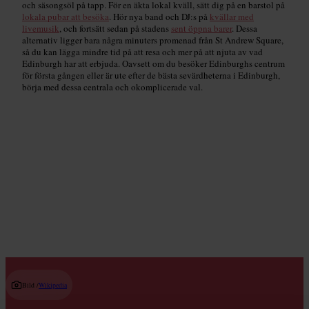
och säsongsöl på tapp. För en äkta lokal kväll, sätt dig på en barstol på
lokala pubar att besöka
. Hör nya band och DJ:s på
kvällar med
livemusik
, och fortsätt sedan på stadens
sent öppna barer
. Dessa
alternativ ligger bara några minuters promenad från St Andrew Square,
så du kan lägga mindre tid på att resa och mer på att njuta av vad
Edinburgh har att erbjuda. Oavsett om du besöker Edinburghs centrum
för första gången eller är ute efter de bästa sevärdheterna i Edinburgh,
börja med dessa centrala och okomplicerade val.
Cocktailbarer
Read guide
Bild /
Wikipedia