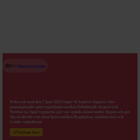
Var man kan äta frukost
Read guide
Bild /
Wikimedia Commons
Från och med den 7 juni 2023 ingår St Andrew Square i den
genomgående spårvagnslinjen mellan Edinburgh Airport och
Newhaven. Spårvagnarna går var sjunde minut under dagen och ger
dig en direkt resa utan byten mellan flygplatsen, stadskärnan och
Leiths vattenfront.
Edinburgh Trams