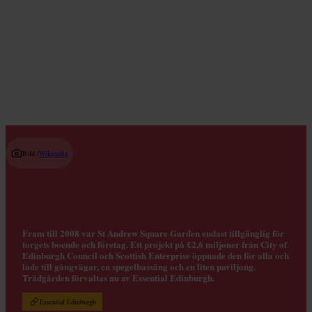
Lokala butiker
Read guide
Bild /
Wikipedia
Fram till 2008 var St Andrew Square Garden endast tillgänglig för
torgets boende och företag. Ett projekt på £2,6 miljoner från City of
Edinburgh Council och Scottish Enterprise öppnade den för alla och
lade till gångvägar, en spegelbassäng och en liten paviljong.
Trädgården förvaltas nu av Essential Edinburgh.
Essential Edinburgh