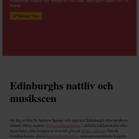
Edinburgh Airport till Newhaven via Leith, med spårvagnar var 7:e
minut.
Edinburgh Trams
Edinburghs nattliv och
musikscen
Ge dig ut från St Andrew Square och upptäck Edinburgh efter mörkrets
inbrott. Hitta stadens
bästa cocktailställen
i stilfulla källarlokaler eller
ljusa barer, eller koppla av över ett glas på
lugna vinbarer
. Om du
föredrar humle, prova
hantverksölsställen
som serverar lokala brygder