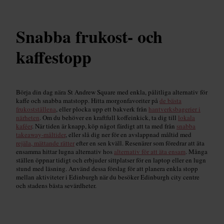
Snabba frukost- och
kaffestopp
Börja din dag nära St Andrew Square med enkla, pålitliga alternativ för
kaffe och snabba matstopp. Hitta morgonfavoriter på
de bästa
frukostställena
, eller plocka upp ett bakverk från
hantverksbagerier i
närheten
. Om du behöver en kraftfull koffeinkick, ta dig till
lokala
kaféer
. När tiden är knapp, köp något färdigt att ta med från
snabba
takeaway-måltider
, eller slå dig ner för en avslappnad måltid med
rejäla, mättande rätter
efter en sen kväll. Resenärer som föredrar att äta
ensamma hittar lugna alternativ hos
alternativ för att äta ensam
. Många
ställen öppnar tidigt och erbjuder sittplatser för en laptop eller en lugn
stund med läsning. Använd dessa förslag för att planera enkla stopp
mellan aktiviteter i Edinburgh när du besöker Edinburgh city centre
och stadens bästa sevärdheter.