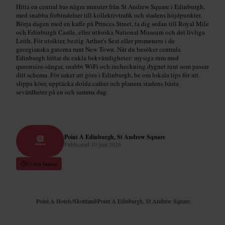
Hitta en central bas några minuter från St Andrew Square i Edinburgh,
med snabba förbindelser till kollektivtrafik och stadens höjdpunkter.
Börja dagen med en kaffe på Princes Street, ta dig sedan till Royal Mile
och Edinburgh Castle, eller utforska National Museum och det livliga
Leith. För utsikter, bestig Arthur's Seat eller promenera i de
georgianska gatorna runt New Town. När du besöker centrala
Edinburgh hittar du enkla bekvämligheter: mysiga rum med
queensize-sängar, snabbt WiFi och incheckning dygnet runt som passar
ditt schema. För saker att göra i Edinburgh, be om lokala tips för att
slippa köer, upptäcka dolda caféer och planera stadens bästa
sevärdheter på en och samma dag.
Point A Edinburgh, St Andrew Square
Publicerad
10 juni 2026
13 min läsning
Point A Hotels
/
Skottland
/
Point A Edinburgh, St Andrew Square