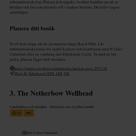
informationsskyltar. Platsen är kompakt; besöket handlar om att se
detaljer och läsa om platsens roll i stadens historia. Det krävs ingen
entrébiljett.
Planera ditt besök
Ta ett kort stopp när du promenerar längs Royal Mile. Läs
informationsskyltarna för snabb kontext och kombinera med St Giles’
Cathedral eller en vandring mot Edinburgh Castle. Ta med en lätt
jacka, platsen ligger helt utomhus.
https://artuk.org/discover/artworks/mercat-cross-297120
High St, Edinburgh EH1 1RF, UK
The Netherbow Wellhead
Landmärken och utomhus
•
Historiskt och skyddat område
3,9
5
Bild /
Curious Edinburgh