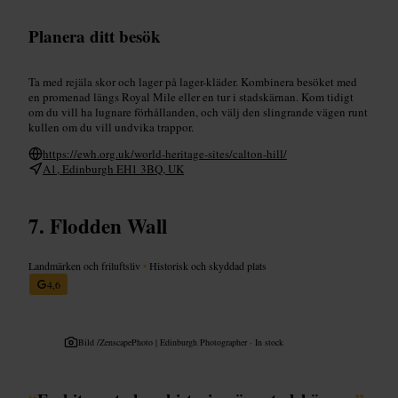
Planera ditt besök
Ta med rejäla skor och lager på lager-kläder. Kombinera besöket med
en promenad längs Royal Mile eller en tur i stadskärnan. Kom tidigt
om du vill ha lugnare förhållanden, och välj den slingrande vägen runt
kullen om du vill undvika trappor.
https://ewh.org.uk/world-heritage-sites/calton-hill/
A1, Edinburgh EH1 3BQ, UK
Flodden Wall
Landmärken och friluftsliv
•
Historisk och skyddad plats
4,6
Bild /
ZenscapePhoto | Edinburgh Photographer · In stock