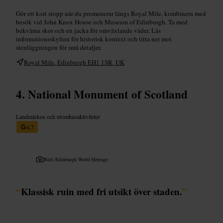
Gör ett kort stopp när du promenerar längs Royal Mile, kombinera med
besök vid John Knox House och Museum of Edinburgh. Ta med
bekväma skor och en jacka för omväxlande väder. Läs
informationsskylten för historisk kontext och titta ner mot
stenläggningen för små detaljer.
Royal Mile, Edinburgh EH1 1SR, UK
National Monument of Scotland
Landmärken och utomhusaktiviteter
4,7
Bild /
Edinburgh World Heritage
“
Klassisk ruin med fri utsikt över staden.
”