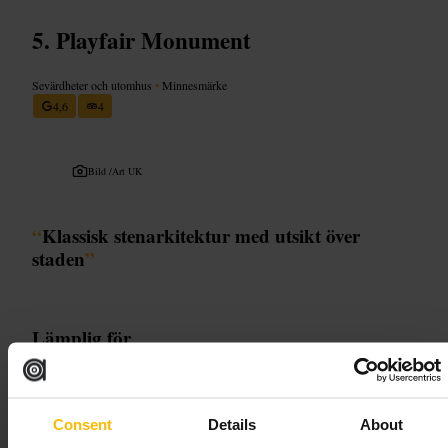
Playfair Monument
Sevärdheter och utomhus
•
Minnesmärke
4,6
4
Bild /
Art UK
“
Klassisk stenarkitektur med utsikt över
staden
”
Lämplig för
#
Utsikt
#
Arkitektur
#
Minnesmärke
#
Solnedgång
#
Edinburgh
#
Fotoplatser
Consent
Details
About