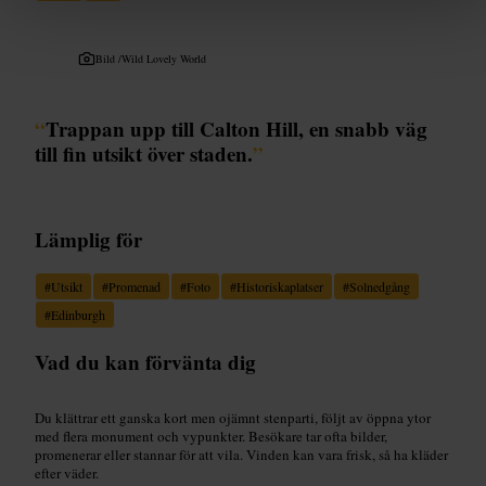
Bild /
Wild Lovely World
“
Trappan upp till Calton Hill, en snabb väg
till fin utsikt över staden.
”
Lämplig för
#
Utsikt
#
Promenad
#
Foto
#
Historiskaplatser
#
Solnedgång
#
Edinburgh
Vad du kan förvänta dig
Du klättrar ett ganska kort men ojämnt stenparti, följt av öppna ytor
med flera monument och vypunkter. Besökare tar ofta bilder,
promenerar eller stannar för att vila. Vinden kan vara frisk, så ha kläder
efter väder.