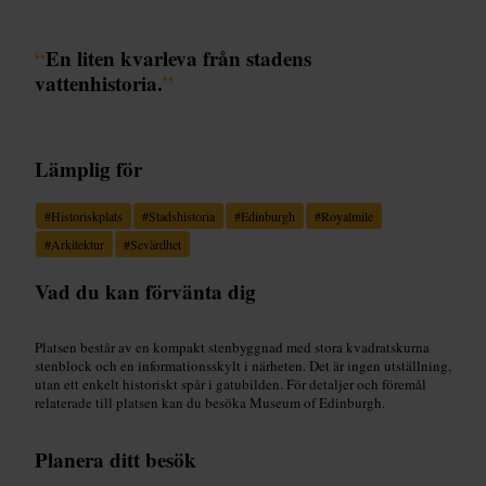
“
En liten kvarleva från stadens
vattenhistoria.
”
Lämplig för
#
Historiskplats
#
Stadshistoria
#
Edinburgh
#
Royalmile
#
Arkitektur
#
Sevärdhet
Vad du kan förvänta dig
Platsen består av en kompakt stenbyggnad med stora kvadratskurna
stenblock och en informationsskylt i närheten. Det är ingen utställning,
utan ett enkelt historiskt spår i gatubilden. För detaljer och föremål
relaterade till platsen kan du besöka Museum of Edinburgh.
Planera ditt besök