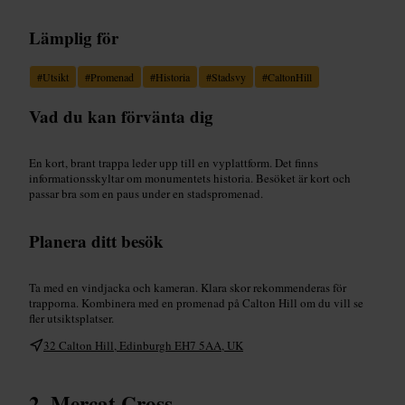
Lämplig för
#
Utsikt
#
Promenad
#
Historia
#
Stadsvy
#
CaltonHill
Vad du kan förvänta dig
En kort, brant trappa leder upp till en vyplattform. Det finns
informationsskyltar om monumentets historia. Besöket är kort och
passar bra som en paus under en stadspromenad.
Planera ditt besök
Ta med en vindjacka och kameran. Klara skor rekommenderas för
trapporna. Kombinera med en promenad på Calton Hill om du vill se
fler utsiktsplatser.
32 Calton Hill, Edinburgh EH7 5AA, UK
Mercat Cross