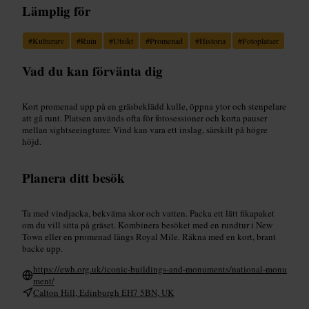
Lämplig för
#
Kulturarv
#
Ruin
#
Utsikt
#
Promenad
#
Historia
#
Fotoplatser
Vad du kan förvänta dig
Kort promenad upp på en gräsbeklädd kulle, öppna ytor och stenpelare
att gå runt. Platsen används ofta för fotosessioner och korta pauser
mellan sightseeingturer. Vind kan vara ett inslag, särskilt på högre
höjd.
Planera ditt besök
Ta med vindjacka, bekväma skor och vatten. Packa ett lätt fikapaket
om du vill sitta på gräset. Kombinera besöket med en rundtur i New
Town eller en promenad längs Royal Mile. Räkna med en kort, brant
backe upp.
https://ewh.org.uk/iconic-buildings-and-monuments/national-monu
ment/
Calton Hill, Edinburgh EH7 5BN, UK