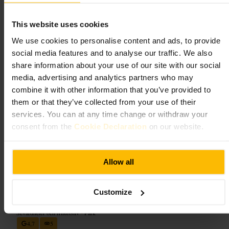
Vad du kan förvänta dig
This website uses cookies
Ett kompakt monument med kolonner och profilerad kornisch. Platsen
är lätt att ta sig runt, ger panoramavyer över Edinburgh och fungerar
We use cookies to personalise content and ads, to provide
som en naturlig utsiktsplats för stadsbilder. Monumentet tar inte lång
social media features and to analyse our traffic. We also
tid att se, men belöningen är vyerna.
share information about your use of our site with our social
media, advertising and analytics partners who may
Planera ditt besök
combine it with other information that you’ve provided to
them or that they’ve collected from your use of their
Planera monumentet som en kort stopp på en rundtur av Calton Hill. Ta
services. You can at any time change or withdraw your
med kamera och en lätt jacka, eftersom vinden kan vara kall uppe på
höjden. Kombinera besöket med närliggande sevärdheter och en
consent from the
Cookie Declaration
on our website.
promenad längs kullens gångvägar för fler utsiktspunkter.
http://canmore.org.uk/site/116624
Calton Hill, Edinburgh EH1 3BJ, UK
Allow all
Trappor till Calton Hill
Customize
Sevärdheter och friluftsliv
•
Park
4,7
5