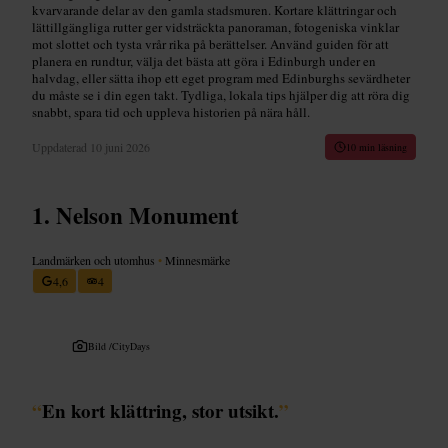
kvarvarande delar av den gamla stadsmuren. Kortare klättringar och
lättillgängliga rutter ger vidsträckta panoraman, fotogeniska vinklar
mot slottet och tysta vrår rika på berättelser. Använd guiden för att
planera en rundtur, välja det bästa att göra i Edinburgh under en
halvdag, eller sätta ihop ett eget program med Edinburghs sevärdheter
du måste se i din egen takt. Tydliga, lokala tips hjälper dig att röra dig
snabbt, spara tid och uppleva historien på nära håll.
Uppdaterad
10 juni 2026
10 min läsning
Nelson Monument
Landmärken och utomhus
•
Minnesmärke
4,6
4
Bild /
CityDays
“
En kort klättring, stor utsikt.
”