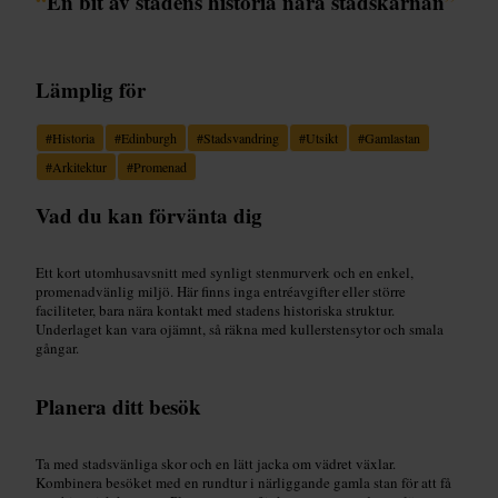
“
En bit av stadens historia nära stadskärnan
”
Lämplig för
#
Historia
#
Edinburgh
#
Stadsvandring
#
Utsikt
#
Gamlastan
#
Arkitektur
#
Promenad
Vad du kan förvänta dig
Ett kort utomhusavsnitt med synligt stenmurverk och en enkel,
promenadvänlig miljö. Här finns inga entréavgifter eller större
faciliteter, bara nära kontakt med stadens historiska struktur.
Underlaget kan vara ojämnt, så räkna med kullerstensytor och smala
gångar.
Planera ditt besök
Ta med stadsvänliga skor och en lätt jacka om vädret växlar.
Kombinera besöket med en rundtur i närliggande gamla stan för att få