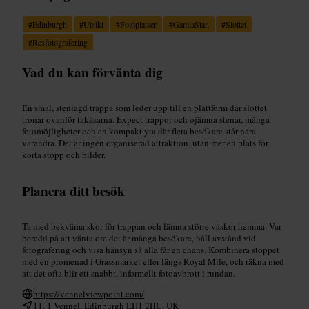
#
Edinburgh
#
Utsikt
#
Fotoplatser
#
GamlaStan
#
Slottet
#
Resfotografering
Vad du kan förvänta dig
En smal, stenlagd trappa som leder upp till en plattform där slottet
tronar ovanför takåsarna. Expect trappor och ojämna stenar, många
fotomöjligheter och en kompakt yta där flera besökare står nära
varandra. Det är ingen organiserad attraktion, utan mer en plats för
korta stopp och bilder.
Planera ditt besök
Ta med bekväma skor för trappan och lämna större väskor hemma. Var
beredd på att vänta om det är många besökare, håll avstånd vid
fotografering och visa hänsyn så alla får en chans. Kombinera stoppet
med en promenad i Grassmarket eller längs Royal Mile, och räkna med
att det ofta blir ett snabbt, informellt fotoavbrott i rundan.
https://vennelviewpoint.com/
11, 1 Vennel, Edinburgh EH1 2HU, UK