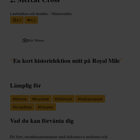
Landmärken och utomhus
•
Minnesmärke
4,7
4,2
Bild /
Wheree
“
En kort historielektion mitt på Royal Mile
”
Lämplig för
#
Historia
#
Royalmile
#
Edinburgh
#
Stadspromenad
#
Sevärdheter
#
Fotoplats
Vad du kan förvänta dig
Ett litet, utomhusmonument med dekorativa sniderier och