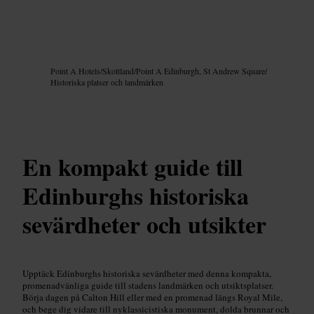
Bild /
Google AI
Point A Hotels
/
Skottland
/
Point A Edinburgh, St Andrew Square
/
Historiska platser och landmärken
En kompakt guide till
Edinburghs historiska
sevärdheter och utsikter
Upptäck Edinburghs historiska sevärdheter med denna kompakta,
promenadvänliga guide till stadens landmärken och utsiktsplatser.
Börja dagen på Calton Hill eller med en promenad längs Royal Mile,
och bege dig vidare till nyklassicistiska monument, dolda brunnar och