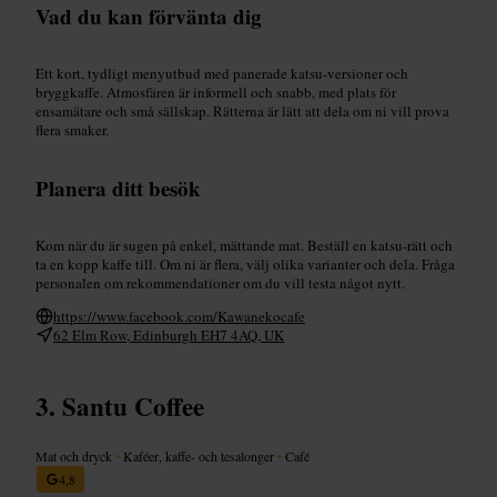
Vad du kan förvänta dig
Ett kort, tydligt menyutbud med panerade katsu-versioner och
bryggkaffe. Atmosfären är informell och snabb, med plats för
ensamätare och små sällskap. Rätterna är lätt att dela om ni vill prova
flera smaker.
Planera ditt besök
Kom när du är sugen på enkel, mättande mat. Beställ en katsu-rätt och
ta en kopp kaffe till. Om ni är flera, välj olika varianter och dela. Fråga
personalen om rekommendationer om du vill testa något nytt.
https://www.facebook.com/Kawanekocafe
62 Elm Row, Edinburgh EH7 4AQ, UK
Santu Coffee
Mat och dryck
•
Kaféer, kaffe- och tesalonger
•
Café
4,8