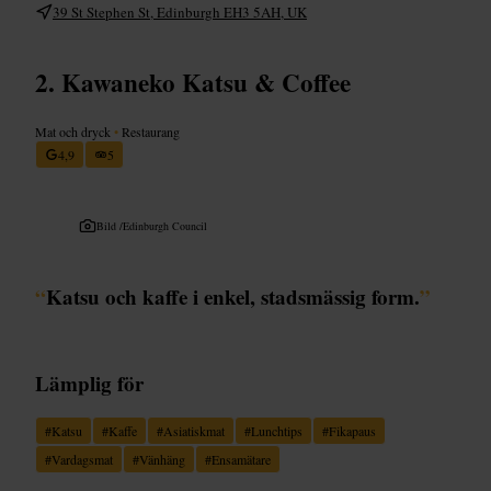
39 St Stephen St, Edinburgh EH3 5AH, UK
Kawaneko Katsu & Coffee
Mat och dryck
•
Restaurang
4,9
5
Bild /
Edinburgh Council
“
Katsu och kaffe i enkel, stadsmässig form.
”
Lämplig för
#
Katsu
#
Kaffe
#
Asiatiskmat
#
Lunchtips
#
Fikapaus
#
Vardagsmat
#
Vänhäng
#
Ensamätare