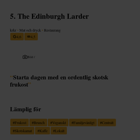
The Edinburgh Larder
krkr
•
Mat och dryck
•
Restaurang
4,6
4,5
Bild /
“
Starta dagen med en ordentlig skotsk
frukost
”
Lämplig för
#
Frukost
#
Brunch
#
Veganskt
#
Familjevänligt
#
Centralt
#
Skotskamat
#
Kaffe
#
Lokalt