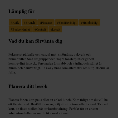
Lämplig för
#
Kaffe
#
Brunch
#
Fikapaus
#
Familjevänligt
#
Hundvänligt
#
Budgetvänligt
#
Centralt
#
Lokalt
Vad du kan förvänta dig
Fokuserat på kaffe och casual mat: smörgåsar, bakverk och
brunchrätter. Små sittgrupper och några fönsterplatser ger ett
hemtrevligt intryck. Personalen är snabb och vänlig, och stället är
hund- och barnvänligt. Ta away finns som alternativ om sittplatserna är
fulla.
Planera ditt besök
Planera för en kort paus eller en enkel lunch. Kom tidigt om du vill ha
ett fönsterbord. Beställ i kassan, välj att sitta inne eller ta med. Ta med
kort, de flesta ställen här tar kortbetalning. Perfekt för en ensam
arbetsstund eller en snabb fika med vänner.