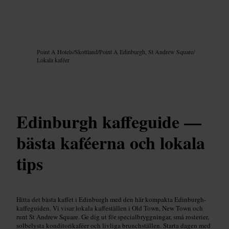
Bild /
Google AI
Point A Hotels
/
Skottland
/
Point A Edinburgh, St Andrew Square
/
Lokala kaféer
Edinburgh kaffeguide —
bästa kaféerna och lokala
tips
Hitta det bästa kaffet i Edinburgh med den här kompakta Edinburgh-
kaffeguiden. Vi visar lokala kaffeställen i Old Town, New Town och
runt St Andrew Square. Ge dig ut för specialbryggningar, små rosterier,
solbelysta konditorikaféer och livliga brunchställen. Starta dagen med