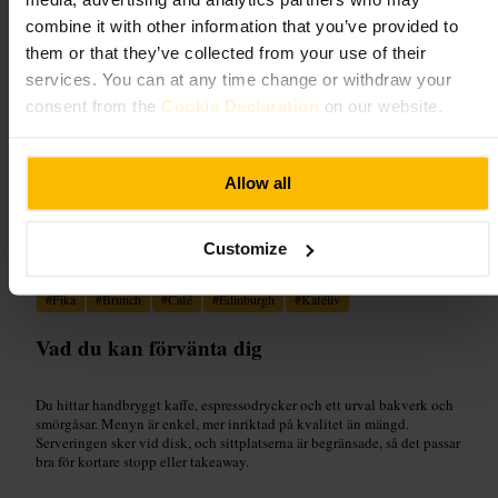
4,7
combine it with other information that you’ve provided to
them or that they’ve collected from your use of their
services. You can at any time change or withdraw your
Bild /
Local FInds
consent from the
Cookie Declaration
on our website.
“
Ett enkelt café för kaffe och lättare mat.
”
Allow all
Lämplig för
Customize
#
Fika
#
Brunch
#
Café
#
Edinburgh
#
Kaféliv
Vad du kan förvänta dig
Du hittar handbryggt kaffe, espressodrycker och ett urval bakverk och
smörgåsar. Menyn är enkel, mer inriktad på kvalitet än mängd.
Serveringen sker vid disk, och sittplatserna är begränsade, så det passar
bra för kortare stopp eller takeaway.