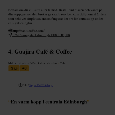
Bestäm om du vill sitta eller ta med. Beställ vid disken och vänta på
din kopp, personalen brukar ge snabb service. Kom tidigt om ni är flera
som behöver sittplatser, annars fungerar det bra för korta stopp under
en sightseeingtur.
http://santucoffee.com/
126 Canongate, Edinburgh EH8 8DD, UK
Guajira Café & Coffee
Mat och dryck
•
Caféer, kaffe- och tehus
•
Café
4,9
5
Bild /
Guajira Café Edinburgh
“
En varm kopp i centrala Edinburgh
”