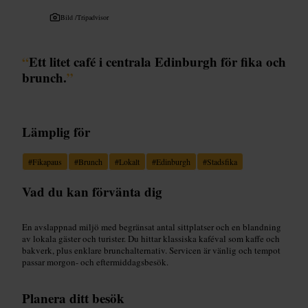
Bild /
Tripadvisor
“
Ett litet café i centrala Edinburgh för fika och
brunch.
”
Lämplig för
#
Fikapaus
#
Brunch
#
Lokalt
#
Edinburgh
#
Stadsfika
Vad du kan förvänta dig
En avslappnad miljö med begränsat antal sittplatser och en blandning
av lokala gäster och turister. Du hittar klassiska kaféval som kaffe och
bakverk, plus enklare brunchalternativ. Servicen är vänlig och tempot
passar morgon- och eftermiddagsbesök.
Planera ditt besök