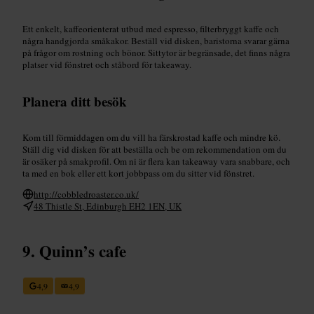
Ett enkelt, kaffeorienterat utbud med espresso, filterbryggt kaffe och
några handgjorda småkakor. Beställ vid disken, baristorna svarar gärna
på frågor om rostning och bönor. Sittytor är begränsade, det finns några
platser vid fönstret och ståbord för takeaway.
Planera ditt besök
Kom till förmiddagen om du vill ha färskrostad kaffe och mindre kö.
Ställ dig vid disken för att beställa och be om rekommendation om du
är osäker på smakprofil. Om ni är flera kan takeaway vara snabbare, och
ta med en bok eller ett kort jobbpass om du sitter vid fönstret.
http://cobbledroaster.co.uk/
48 Thistle St, Edinburgh EH2 1EN, UK
Quinn’s cafe
4,9
4,9