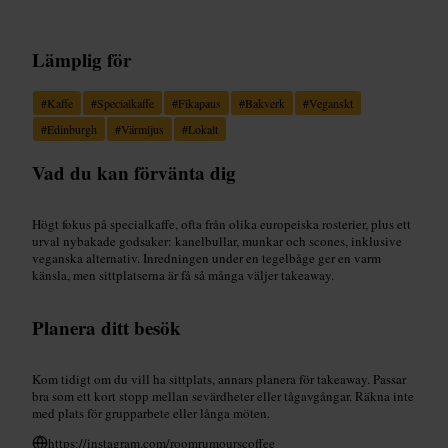
Lämplig för
#
Kaffe
#
Specialkaffe
#
Fikapaus
#
Bakverk
#
Veganskt
#
Edinburgh
#
Värmljus
#
Lokalt
Vad du kan förvänta dig
Högt fokus på specialkaffe, ofta från olika europeiska rosterier, plus ett
urval nybakade godsaker: kanelbullar, munkar och scones, inklusive
veganska alternativ. Inredningen under en tegelbåge ger en varm
känsla, men sittplatserna är få så många väljer takeaway.
Planera ditt besök
Kom tidigt om du vill ha sittplats, annars planera för takeaway. Passar
bra som ett kort stopp mellan sevärdheter eller tågavgångar. Räkna inte
med plats för grupparbete eller långa möten.
https://instagram.com/roomrumourscoffee