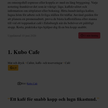
en omsorgsfull espresso eller koppla av med en lång bryggning. Varje
notering framhäver det som är viktigt: läge, kaffekvalitet och
information om sittplatser eller bokning. Hitta hundvänliga kaféer,
lugna hörn för arbete och livliga ställen för träffar. Använd guiden för
att planera en promenadrutt, prova de bästa kaffeställena eller stanna
till vid ett topprankat café i Edinburgh när du behöver ett pålitligt
stopp. Korta, praktiska tips hjälper dig få en bra kopp snabbt.
Uppdaterad
10 juni 2026
11 min läsning
Kubo Cafe
Mat och dryck
•
Caféer, kaffe- och teserveringar
•
Café
4,9
Bild /
Kubo Cafe
“
Ett kafé för snabb kopp och lugn fikastund.
”