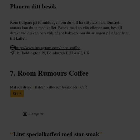
Planera ditt besök
Kom tidigare på förmiddagen om du vill ha sittplats nära fönstret,
annars kan du ta med kaffet. Besök med en vän eller ensam, beställ
direkt vid disken och välj något bakverk om du är sugen på något litet
till kaffet.
http://www.instagram.com/ante_coffee
1b Haddington Pl, Edinburgh EH7 4AE, UK
Room Rumours Coffee
Mat och dryck
•
Kaféer, kaffe- och tesalonger
•
Café
4,8
Bild /
splintr
“
Litet specialkafferi med stor smak
”