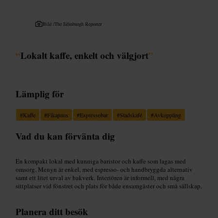
Bild /
The Edinburgh Reporter
“
Lokalt kaffe, enkelt och välgjort
”
Lämplig för
#
Kaffe
#
Fikapaus
#
Espressobar
#
Stadskafé
#
Avkoppling
Vad du kan förvänta dig
En kompakt lokal med kunniga baristor och kaffe som lagas med
omsorg. Menyn är enkel, med espresso- och handbryggda alternativ
samt ett litet urval av bakverk. Interiören är informell, med några
sittplatser vid fönstret och plats för både ensamgäster och små sällskap.
Planera ditt besök