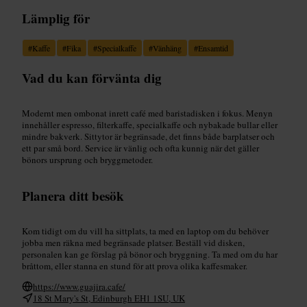
Lämplig för
#
Kaffe
#
Fika
#
Specialkaffe
#
Vänhäng
#
Ensamtid
Vad du kan förvänta dig
Modernt men ombonat inrett café med baristadisken i fokus. Menyn
innehåller espresso, filterkaffe, specialkaffe och nybakade bullar eller
mindre bakverk. Sittytor är begränsade, det finns både barplatser och
ett par små bord. Service är vänlig och ofta kunnig när det gäller
bönors ursprung och bryggmetoder.
Planera ditt besök
Kom tidigt om du vill ha sittplats, ta med en laptop om du behöver
jobba men räkna med begränsade platser. Beställ vid disken,
personalen kan ge förslag på bönor och bryggning. Ta med om du har
bråttom, eller stanna en stund för att prova olika kaffesmaker.
https://www.guajira.cafe/
18 St Mary's St, Edinburgh EH1 1SU, UK