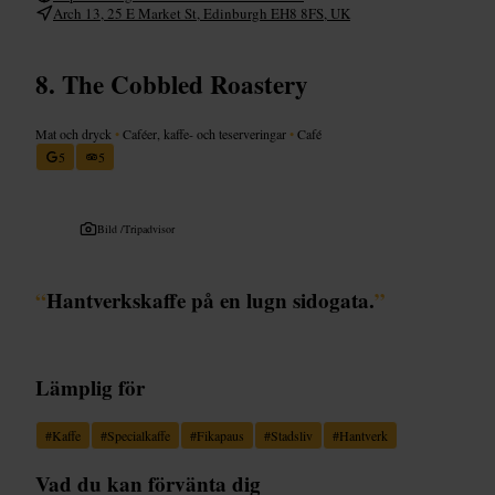
Arch 13, 25 E Market St, Edinburgh EH8 8FS, UK
The Cobbled Roastery
Mat och dryck
•
Caféer, kaffe- och teserveringar
•
Café
5
5
Bild /
Tripadvisor
“
Hantverkskaffe på en lugn sidogata.
”
Lämplig för
#
Kaffe
#
Specialkaffe
#
Fikapaus
#
Stadsliv
#
Hantverk
Vad du kan förvänta dig