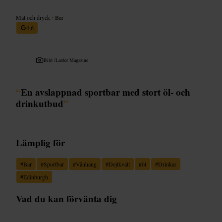
Mat och dryck
•
Bar
4,6
Bild /
Larder Magazine
“
En avslappnad sportbar med stort öl- och
drinkutbud
”
Lämplig för
#
Bar
#
Sportbar
#
Vänhäng
#
Dejtkväll
#
öl
#
Drinkar
#
Edinburgh
Vad du kan förvänta dig