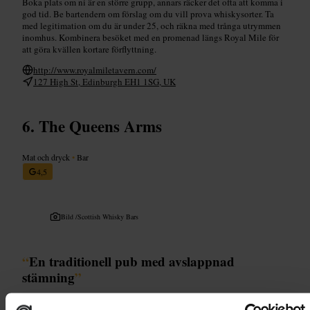
Boka plats om ni är en större grupp, annars räcker det ofta att komma i
god tid. Be bartendern om förslag om du vill prova whiskysorter. Ta
med legitimation om du är under 25, och räkna med trånga utrymmen
inomhus. Kombinera besöket med en promenad längs Royal Mile för
att göra kvällen kortare förflyttning.
http://www.royalmiletavern.com/
127 High St, Edinburgh EH1 1SG, UK
The Queens Arms
Mat och dryck
•
Bar
4,5
Bild /
Scottish Whisky Bars
“
En traditionell pub med avslappnad
stämning
”