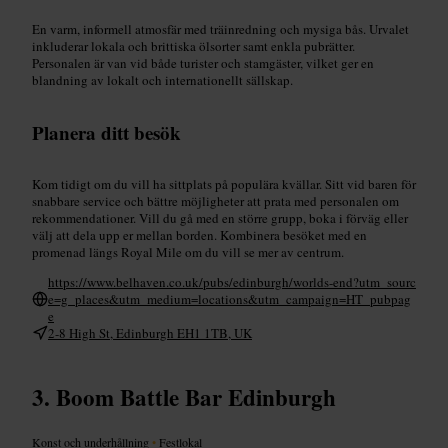
En varm, informell atmosfär med träinredning och mysiga bås. Urvalet
inkluderar lokala och brittiska ölsorter samt enkla pubrätter.
Personalen är van vid både turister och stamgäster, vilket ger en
blandning av lokalt och internationellt sällskap.
Planera ditt besök
Kom tidigt om du vill ha sittplats på populära kvällar. Sitt vid baren för
snabbare service och bättre möjligheter att prata med personalen om
rekommendationer. Vill du gå med en större grupp, boka i förväg eller
välj att dela upp er mellan borden. Kombinera besöket med en
promenad längs Royal Mile om du vill se mer av centrum.
https://www.belhaven.co.uk/pubs/edinburgh/worlds-end?utm_sourc
e=g_places&utm_medium=locations&utm_campaign=HT_pubpag
e
2-8 High St, Edinburgh EH1 1TB, UK
Boom Battle Bar Edinburgh
Konst och underhållning
•
Festlokal