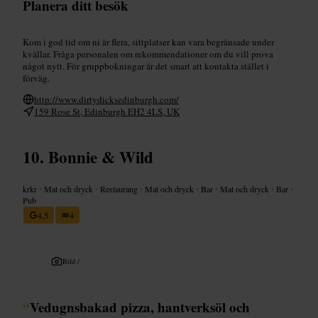
Planera ditt besök
Kom i god tid om ni är flera, sittplatser kan vara begränsade under
kvällar. Fråga personalen om rekommendationer om du vill prova
något nytt. För gruppbokningar är det smart att kontakta stället i
förväg.
http://www.dirtydicksedinburgh.com/
159 Rose St, Edinburgh EH2 4LS, UK
Bonnie & Wild
krkr
•
Mat och dryck
•
Restaurang
•
Mat och dryck
•
Bar
•
Mat och dryck
•
Bar
•
Pub
4,5
4
Bild /
“
Vedugnsbakad pizza, hantverksöl och