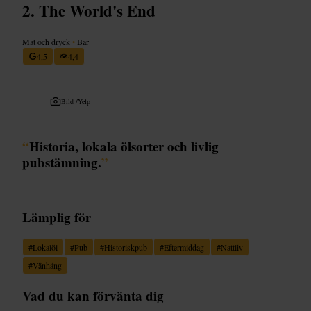
The World's End
Mat och dryck
•
Bar
4,5
4,4
Bild /
Yelp
“
Historia, lokala ölsorter och livlig
pubstämning.
”
Lämplig för
#
Lokalöl
#
Pub
#
Historiskpub
#
Eftermiddag
#
Nattliv
#
Vänhäng
Vad du kan förvänta dig