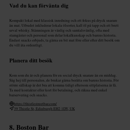
Vad du kan förvänta dig
Kompakt lokal med klassisk inredning och ett fokus på dryck snarare
än mat. Utbudet inkluderar lokala ölsorter, kall öl på tapp och ett brett
urval whisky. Stämningen är vänlig och samtalsvänlig, ofta med
stamgäster och personal som delar lokalkunskap och barens historia.
Endast snacks erbjuds, ta gärna en bit mat före eller efter ditt besök om
du vill äta ordentligt.
Planera ditt besök
Kom som du är och planera för en social dryck snarare än en middag.
Säg hej till personalen, de brukar gärna berätta om barens historia. För
större sällskap är det bra att komma tidigt eftersom sittplatserna är få.
Ta med kontakter eller kort för betalning, och räkna med enkel
barservering och snacks.
https://thistlestreetbar.com/
39 Thistle St, Edinburgh EH2 1DY, UK
Boston Bar