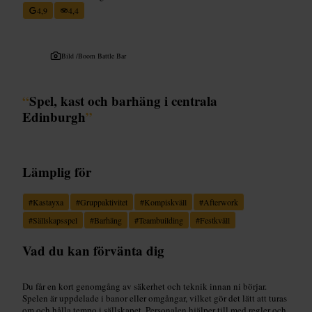
4,9
4,4
Bild /
Boom Battle Bar
“
Spel, kast och barhäng i centrala
Edinburgh
”
Lämplig för
#
Kastayxa
#
Gruppaktivitet
#
Kompiskväll
#
Afterwork
#
Sällskapsspel
#
Barhäng
#
Teambuilding
#
Festkväll
Vad du kan förvänta dig
Du får en kort genomgång av säkerhet och teknik innan ni börjar.
Spelen är uppdelade i banor eller omgångar, vilket gör det lätt att turas
om och hålla tempo i sällskapet. Personalen hjälper till med regler och