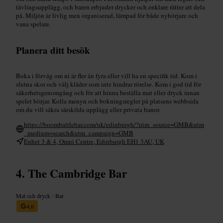
tävlingsupplägg, och baren erbjuder drycker och enklare rätter att dela
på. Miljön är livlig men organiserad, lämpad för både nybörjare och
vana spelare.
Planera ditt besök
Boka i förväg om ni är fler än fyra eller vill ha en specifik tid. Kom i
slutna skor och välj kläder som inte hindrar rörelse. Kom i god tid för
säkerhetsgenomgång och för att hinna beställa mat eller dryck innan
spelet börjar. Kolla menyn och bokningsregler på platsens webbsida
om du vill säkra särskilda upplägg eller privata banor.
https://boombattlebar.com/uk/edinburgh/?utm_source=GMB&utm
_medium=search&utm_campaign=GMB
Enhet 3 & 4, Omni Centre, Edinburgh EH1 3AU, UK
The Cambridge Bar
Mat och dryck
•
Bar
4,6