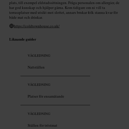
plats, till exempel eldstadssittningen. Fråga personalen om allergier, de
har god kunskap och hjälper gärna. Kom tidigare om ni vill ta
terrassplatser med utsikt mot slottet, annars brukar folk stanna kvar för
både mat och drinkar.
https://coldtownhouse.co.uk/
Liknande guider
VÄGLEDNING
Nattställen
VÄGLEDNING
Platser för ensamätande
VÄGLEDNING
Ställen för tröstmat