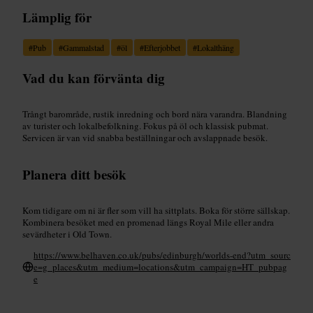
Lämplig för
#
Pub
#
Gammalstad
#
öl
#
Efterjobbet
#
Lokalthäng
Vad du kan förvänta dig
Trångt barområde, rustik inredning och bord nära varandra. Blandning
av turister och lokalbefolkning. Fokus på öl och klassisk pubmat.
Servicen är van vid snabba beställningar och avslappnade besök.
Planera ditt besök
Kom tidigare om ni är fler som vill ha sittplats. Boka för större sällskap.
Kombinera besöket med en promenad längs Royal Mile eller andra
sevärdheter i Old Town.
https://www.belhaven.co.uk/pubs/edinburgh/worlds-end?utm_sourc
e=g_places&utm_medium=locations&utm_campaign=HT_pubpag
e