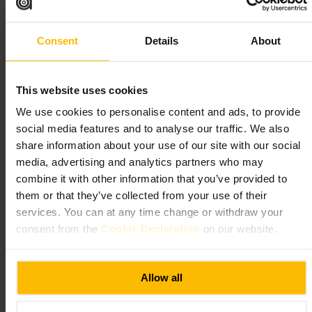
Lämplig för
Consent
Details
About
#
Pub
#
öl
#
Afterwork
#
Vänhäng
#
Barhäng
Vad du kan förvänta dig
This website uses cookies
We use cookies to personalise content and ads, to provide
Träinredning, en lång bardisk och en avslappnad ljudnivå under
social media features and to analyse our traffic. We also
vardagskvällar. Ölsortimentet är brett, med både lokala ales och
klassiska lageröl. Personal är van att ge snabba rekommendationer vid
share information about your use of our site with our social
baren. Matutbudet är enkelt, tänkt att komplettera drycken snarare än
media, advertising and analytics partners who may
ersätta en hel måltid.
combine it with other information that you’ve provided to
them or that they’ve collected from your use of their
Planera ditt besök
services. You can at any time change or withdraw your
consent from the
Cookie Declaration
on our website.
Kom gärna i sällskap om du vill ha bord, annars är barplats ett snabbt
alternativ. Fråga bartendrarna om dagens ölrekommendationer för att
upptäcka lokala smaker. Ta med ett öppet sinne för trängre sittplatser,
puben har en kompakt och social layout.
Allow all
https://www.queensarmsedinburgh.com/
49 Frederick St, Edinburgh EH2 1EP, UK