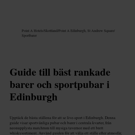
Bild /
Google AI
Point A Hotels
/
Skottland
/
Point A Edinburgh, St Andrew Square
/
Sportbarer
Guide till bäst rankade
barer och sportpubar i
Edinburgh
Upptäck de bästa ställena för att se live-sport i Edinburgh. Denna
guide visar sportvänliga pubar och barer i centrala kvarter, från
neonupplysta matchrum till mysiga tavernor med ett brett
whiskysortiment. Använd guiden för att välja ett ställe efter atmosfär,