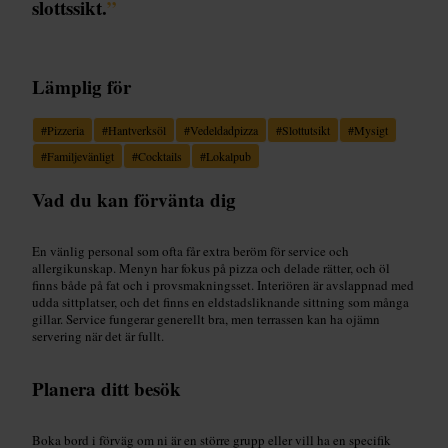
slottssikt.
”
Lämplig för
#
Pizzeria
#
Hantverksöl
#
Vedeldadpizza
#
Slottutsikt
#
Mysigt
#
Familjevänligt
#
Cocktails
#
Lokalpub
Vad du kan förvänta dig
En vänlig personal som ofta får extra beröm för service och
allergikunskap. Menyn har fokus på pizza och delade rätter, och öl
finns både på fat och i provsmakningsset. Interiören är avslappnad med
udda sittplatser, och det finns en eldstadsliknande sittning som många
gillar. Service fungerar generellt bra, men terrassen kan ha ojämn
servering när det är fullt.
Planera ditt besök
Boka bord i förväg om ni är en större grupp eller vill ha en specifik