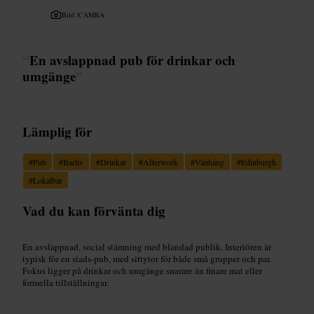
Bild /
CAMRA
“
En avslappnad pub för drinkar och
umgänge
”
Lämplig för
#
Pub
#
Barliv
#
Drinkar
#
Afterwork
#
Vänhäng
#
Edinburgh
#
Lokalbar
Vad du kan förvänta dig
En avslappnad, social stämning med blandad publik. Interiören är
typisk för en stads-pub, med sittytor för både små grupper och par.
Fokus ligger på drinkar och umgänge snarare än finare mat eller
formella tillställningar.