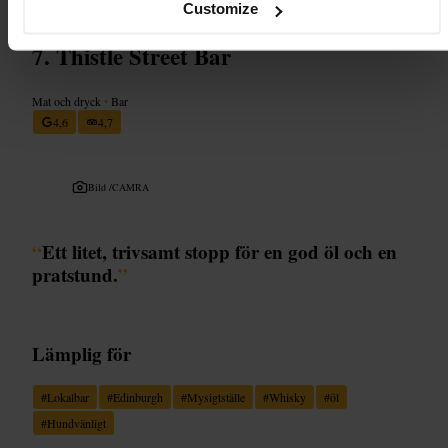
Customize
Thistle Street Bar
Mat och dryck
•
Bar
4,6
4,7
Bild /
CAMRA
“
Ett litet, trivsamt stopp för en god öl och en
pratstund.
”
Lämplig för
#
Lokalbar
#
Edinburgh
#
Mysigtställe
#
Whisky
#
öl
#
Hundvänligt