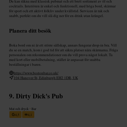
Du kan räkna med klassisk pubmat och ett brett sortiment av öl och
cocktails. Interiören är enkel och funktionell, med höga bord, skärmar
för sport och ett aktivt folkliv under kvällstid. Servicen är rak och
snabb, perfekt om du vill slå dig ner för en drink utan krångel.
Planera ditt besök
Boka bord om ni är ett större sällskap, annars fungerar drop-in bra. Vill
du se en match, kom i god tid för att säkra platser nära skärmarna. Fråga
personalen om rekommendationer om du vill prova något lokalt. Ta
med kort eller mobilbetalning, stället är anpassat för snabba
beställningar i baren.
https://www.bostonbar.co.uk/
104 Hanover St, Edinburgh EH2 1DR, UK
Dirty Dick's Pub
Mat och dryck
•
Bar
4,5
4,1