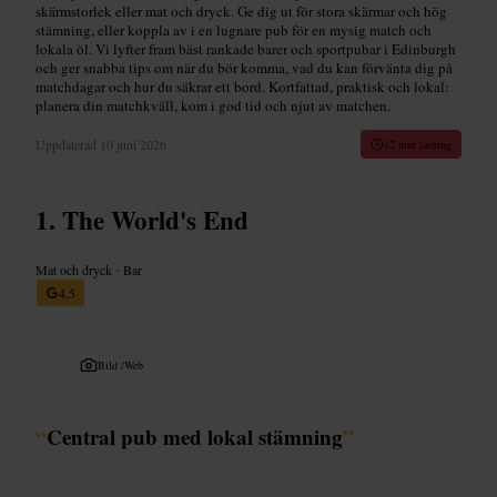
skärmstorlek eller mat och dryck. Ge dig ut för stora skärmar och hög
stämning, eller koppla av i en lugnare pub för en mysig match och
lokala öl. Vi lyfter fram bäst rankade barer och sportpubar i Edinburgh
och ger snabba tips om när du bör komma, vad du kan förvänta dig på
matchdagar och hur du säkrar ett bord. Kortfattad, praktisk och lokal:
planera din matchkväll, kom i god tid och njut av matchen.
Uppdaterad
10 juni 2026
12 min läsning
The World's End
Mat och dryck
•
Bar
4,5
Bild /
Web
“
Central pub med lokal stämning
”