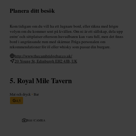
Planera ditt besök
Kom tidigare om du vill ha ett lugnare bord, eller räkna med högre
volym om du kommer sent på kvällen. Om ni är ett sällskap, dela upp
entre' och sittplatser eftersom huvudbaren kan vara full, men det finns
bord i angränsande rum med skärmar. Fråga personalen om
rekommendationer för öl eller whisky som passar din burgare.
http://www.thecambridgebar.co.uk/
20 Young St, Edinburgh EH2 4JB, UK
Royal Mile Tavern
Mat och dryck
•
Bar
4,5
Bild /
CAMRA