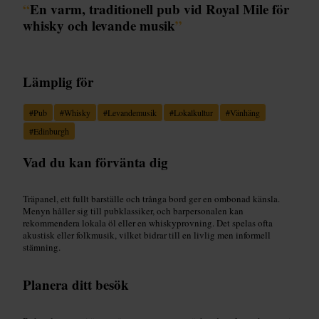
“
En varm, traditionell pub vid Royal Mile för
whisky och levande musik
”
Lämplig för
#
Pub
#
Whisky
#
Levandemusik
#
Lokalkultur
#
Vänhäng
#
Edinburgh
Vad du kan förvänta dig
Träpanel, ett fullt barställe och trånga bord ger en ombonad känsla.
Menyn håller sig till pubklassiker, och barpersonalen kan
rekommendera lokala öl eller en whiskyprovning. Det spelas ofta
akustisk eller folkmusik, vilket bidrar till en livlig men informell
stämning.
Planera ditt besök