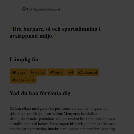
Bild /
thecambridgebar.co.uk
“
Bra burgare, öl och sportstämning i
avslappnad miljö.
”
Lämplig för
#
Burgare
#
Sportbar
#
Whisky
#
öl
#
Avslappnad
#
Familjevänligt
Vad du kan förvänta dig
Du kan räkna med generösa portioner, varierande burgare och
sidorätter som får gott om beröm. Menyerna innehåller
säsongsinriktade specialare och personalen brukar kunna anpassa
beställningar vid behov. Stämningen blir livlig under kvällar och
matchvisningar, medan lunchtid är lugnare och mer familjevänlig.