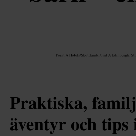
Bild /
Google AI
Point A Hotels
/
Skottland
/
Point A Edinburgh, St
Praktiska, famil
äventyr och tips 