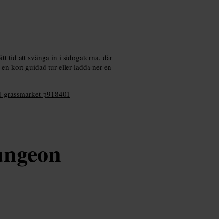
tt tid att svänga in i sidogatorna, där
 en kort guidad tur eller ladda ner en
and-grassmarket-p918401
ungeon