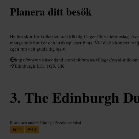
Planera ditt besök
Ha bra skor för kullersten och klä dig i lager för väderomslag. Avsä
många små butiker och utsiktsplatser finns. Vill du ha kontext, välj
egen rutt och guida dig själv.
https://www.visitscotland.com/info/towns-villages/royal-mile-
Edinburgh EH1 1QS, UK
The Edinburgh D
Konst och underhållning
•
Scenkonstlokal
4,5
4,4