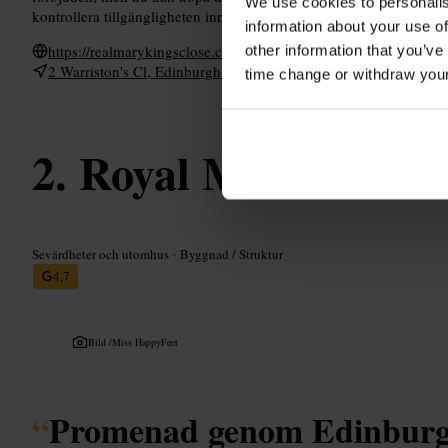
We use cookies to personalis
kontrollera tillgängligheten innan du bokar.
information about your use of
https://realmarykingsclose.com/
other information that you’ve
2 Warriston's Cl, Edinburgh EH1 1PG, UK
time change or withdraw you
Royal Mile
Sevärdheter och utomhus
•
Byggnad / Struktur
4,7
Bild /
Miss HappyFeet
“
Promenad genom Edinburgh