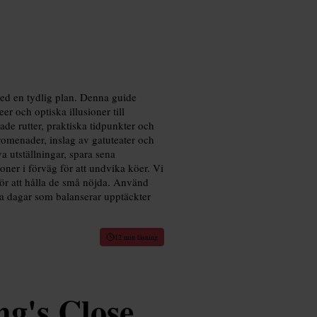
ed en tydlig plan. Denna guide
er och optiska illusioner till
ade rutter, praktiska tidpunkter och
romenader, inslag av gatuteater och
 utställningar, spara sena
oner i förväg för att undvika köer. Vi
för att hålla de små nöjda. Använd
ga dagar som balanserar upptäckter
12 min läsning
g's Close