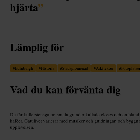
hjärta
”
Lämplig för
#
Edinburgh
#
Historia
#
Stadspromenad
#
Arkitektur
#
Fotoplatse
Vad du kan förvänta dig
Du får kullerstensgator, smala gränder kallade closes och en bland
kaféer. Gatulivet varierar med musiker och guidningar, och byggnad
upplevelsen.