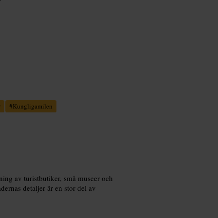
r
#
Kungligamilen
ning av turistbutiker, små museer och
ernas detaljer är en stor del av