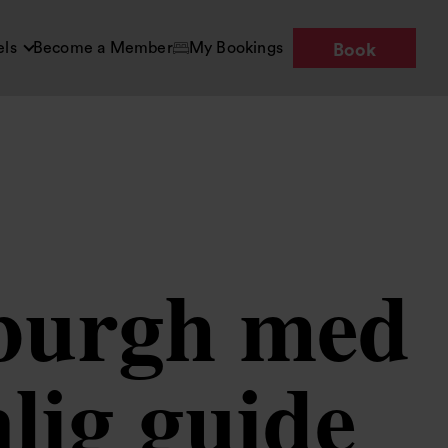
els
Become a Member
My Bookings
Book
nburgh med
lig guide