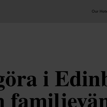
Our Hot
 göra i Edi
n familjevän