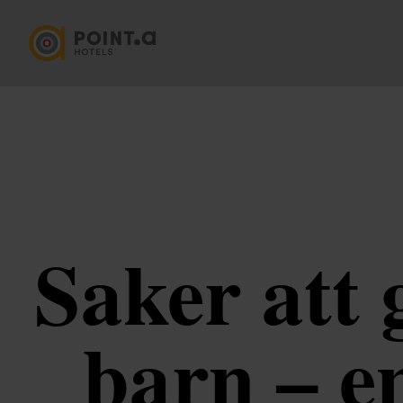
Saker att
barn – e