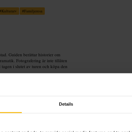
#
Kulturarv
#
Familjeresa
tad. Guiden berättar historier om
matik. Fotografering är inte tillåten
 tagen i slutet av turen och köpa den
Details
inuter före utsatt tid. Ha varma kläder
ojämna golv. Fotografering inne är
en. Om du har begränsad rörlighet,