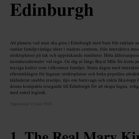
Edinburgh
Att planera vad man ska göra i Edinburgh med barn blir enklare m
samlar familjevänliga idéer i stadens centrum, från interaktiva muse
utsiktsplatser på tak och uppslukande rundturer. Hitta åldersanpass
inomhusalternativ vid regn. Ge dig ut längs Royal Mile för korta p
mysiga kaféer som välkomnar familjer. Starta dagen med interaktiva
eftermiddagen för lugnare utsiktsplatser och boka populära attrakti
inkluderar snabba resetips, tips om barnvagn och enkla fikastopp 
denna kompakta reseguide till Edinburgh för att skapa lugna, roli
med enkel logistik.
Uppdaterad
10 juni 2026
The Real Mary Kin