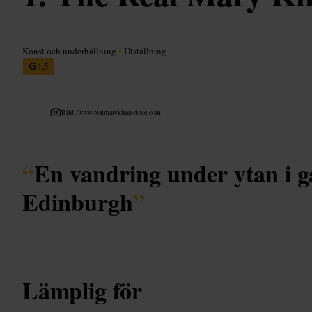
Konst och underhållning
•
Utställning
4,5
Bild /
www.realmarykingsclose.com
“
En vandring under ytan i 
Edinburgh
”
Lämplig för