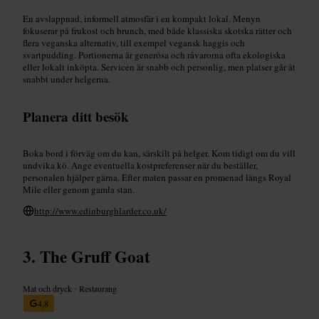
En avslappnad, informell atmosfär i en kompakt lokal. Menyn
fokuserar på frukost och brunch, med både klassiska skotska rätter och
flera veganska alternativ, till exempel vegansk haggis och
svartpudding. Portionerna är generösa och råvarorna ofta ekologiska
eller lokalt inköpta. Servicen är snabb och personlig, men platser går åt
snabbt under helgerna.
Planera ditt besök
Boka bord i förväg om du kan, särskilt på helger. Kom tidigt om du vill
undvika kö. Ange eventuella kostpreferenser när du beställer,
personalen hjälper gärna. Efter maten passar en promenad längs Royal
Mile eller genom gamla stan.
http://www.edinburghlarder.co.uk/
The Gruff Goat
Mat och dryck
•
Restaurang
4,8