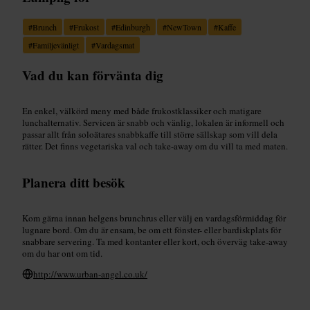
#
Brunch
#
Frukost
#
Edinburgh
#
NewTown
#
Kaffe
#
Familjevänligt
#
Vardagsmat
Vad du kan förvänta dig
En enkel, välkörd meny med både frukostklassiker och matigare
lunchalternativ. Servicen är snabb och vänlig, lokalen är informell och
passar allt från soloätares snabbkaffe till större sällskap som vill dela
rätter. Det finns vegetariska val och take-away om du vill ta med maten.
Planera ditt besök
Kom gärna innan helgens brunchrus eller välj en vardagsförmiddag för
lugnare bord. Om du är ensam, be om ett fönster- eller bardiskplats för
snabbare servering. Ta med kontanter eller kort, och överväg take-away
om du har ont om tid.
http://www.urban-angel.co.uk/