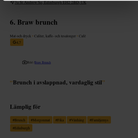
3a St Andrew Sq, Edinburgh EH2 2BD, UK
Braw brunch
Mat och dryck
•
Caféer, kaffe- och tesalonger
•
Café
4,7
Bild /
Braw Brunch
“
Brunch i avslappnad, vardaglig stil
”
Lämplig för
#
Brunch
#
Morgonmat
#
Fika
#
Vänhäng
#
Familjemys
#
Edinburgh