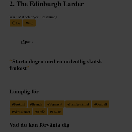
The Edinburgh Larder
krkr
•
Mat och dryck
•
Restaurang
4,6
4,5
Bild /
“
Starta dagen med en ordentlig skotsk
frukost
”
Lämplig för
#
Frukost
#
Brunch
#
Veganskt
#
Familjevänligt
#
Centralt
#
Skotskamat
#
Kaffe
#
Lokalt
Vad du kan förvänta dig