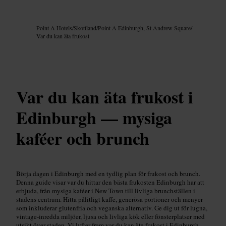
Bild /
Google AI
Point A Hotels
/
Skottland
/
Point A Edinburgh, St Andrew Square
/
Var du kan äta frukost
Var du kan äta frukost i
Edinburgh — mysiga
kaféer och brunch
Börja dagen i Edinburgh med en tydlig plan för frukost och brunch.
Denna guide visar var du hittar den bästa frukosten Edinburgh har att
erbjuda, från mysiga kaféer i New Town till livliga brunchställen i
stadens centrum. Hitta pålitligt kaffe, generösa portioner och menyer
som inkluderar glutenfria och veganska alternativ. Ge dig ut för lugna,
vintage-inredda miljöer, ljusa och livliga kök eller fönsterplatser med
utsikt över staden. Vi lyfter fram var du kan äta frukost i Edinburgh