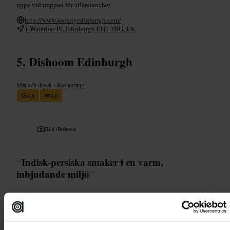
uppe vid trappan för affärsluncher.
http://www.societyedinburgh.com/
1 Waterloo Pl, Edinburgh EH1 3BG, UK
Dishoom Edinburgh
Mat och dryck
•
Restaurang
4,8
4,6
Bild /
Dishoom
“
Indisk-persiska smaker i en varm,
inbjudande miljö
”
Lämplig för