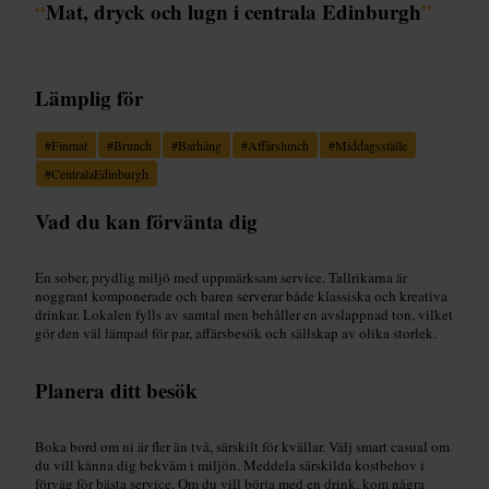
“
Mat, dryck och lugn i centrala Edinburgh
”
Lämplig för
#
Finmat
#
Brunch
#
Barhäng
#
Affärslunch
#
Middagsställe
#
CentralaEdinburgh
Vad du kan förvänta dig
En sober, prydlig miljö med uppmärksam service. Tallrikarna är
noggrant komponerade och baren serverar både klassiska och kreativa
drinkar. Lokalen fylls av samtal men behåller en avslappnad ton, vilket
gör den väl lämpad för par, affärsbesök och sällskap av olika storlek.
Planera ditt besök
Boka bord om ni är fler än två, särskilt för kvällar. Välj smart casual om
du vill känna dig bekväm i miljön. Meddela särskilda kostbehov i
förväg för bästa service. Om du vill börja med en drink, kom några