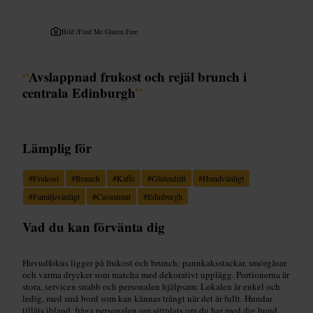
Bild /
Find Me Gluten Free
“
Avslappnad frukost och rejäl brunch i
centrala Edinburgh
”
Lämplig för
#
Frukost
#
Brunch
#
Kaffe
#
Glutenfritt
#
Hundvänligt
#
Familjevänligt
#
Casualmat
#
Edinburgh
Vad du kan förvänta dig
Huvudfokus ligger på frukost och brunch: pannkaksstackar, smörgåsar
och varma drycker som matcha med dekorativt upplägg. Portionerna är
stora, servicen snabb och personalen hjälpsam. Lokalen är enkel och
ledig, med små bord som kan kännas trångt när det är fullt. Hundar
tillåts ibland, fråga personalen om sittplats om du har med dig hund.