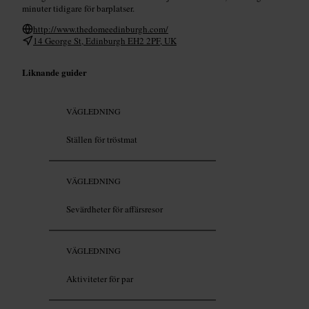
minuter tidigare för barplatser.
http://www.thedomeedinburgh.com/
14 George St, Edinburgh EH2 2PF, UK
Liknande guider
VÄGLEDNING
Ställen för tröstmat
VÄGLEDNING
Sevärdheter för affärsresor
VÄGLEDNING
Aktiviteter för par