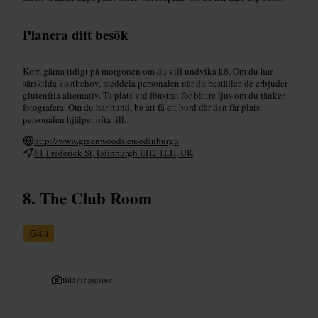
Planera ditt besök
Kom gärna tidigt på morgonen om du vill undvika kö. Om du har
särskilda kostbehov, meddela personalen när du beställer, de erbjuder
glutenfria alternativ. Ta plats vid fönstret för bättre ljus om du tänker
fotografera. Om du har hund, be att få ett bord där den får plats,
personalen hjälper ofta till.
http://www.greenwoods.eu/edinburgh
61 Frederick St, Edinburgh EH2 1LH, UK
The Club Room
4,8
Bild /
Tripadvisor