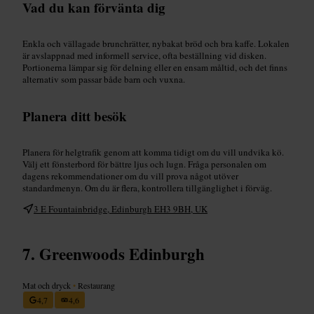
Vad du kan förvänta dig
Enkla och vällagade brunchrätter, nybakat bröd och bra kaffe. Lokalen
är avslappnad med informell service, ofta beställning vid disken.
Portionerna lämpar sig för delning eller en ensam måltid, och det finns
alternativ som passar både barn och vuxna.
Planera ditt besök
Planera för helgtrafik genom att komma tidigt om du vill undvika kö.
Välj ett fönsterbord för bättre ljus och lugn. Fråga personalen om
dagens rekommendationer om du vill prova något utöver
standardmenyn. Om du är flera, kontrollera tillgänglighet i förväg.
3 E Fountainbridge, Edinburgh EH3 9BH, UK
Greenwoods Edinburgh
Mat och dryck
•
Restaurang
4,7
4,6