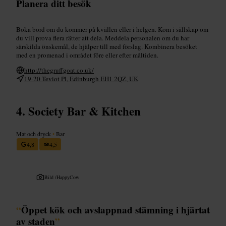
Planera ditt besök
Boka bord om du kommer på kvällen eller i helgen. Kom i sällskap om
du vill prova flera rätter att dela. Meddela personalen om du har
särskilda önskemål, de hjälper till med förslag. Kombinera besöket
med en promenad i området före eller efter måltiden.
http://thegruffgoat.co.uk/
19-20 Teviot Pl, Edinburgh EH1 2QZ, UK
Society Bar & Kitchen
Mat och dryck
•
Bar
4,8
4,5
Bild /
HappyCow
“
Öppet kök och avslappnad stämning i hjärtat
av staden
”