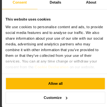
Consent
Details
About
#
Edinburghmat
#
Indiskmat
#
Frukostställe
#
Middagmedvänner
#
Familjevänligt
#
Barhäng
Vad du kan förvänta dig
This website uses cookies
We use cookies to personalise content and ads, to provide
Menyn bjuder på både frukostwraps och delade middagsrätter, från
social media features and to analyse our traffic. We also
kryddiga kebaber till mildare kycklingrätter och kryddiga potatisar.
share information about your use of our site with our social
Det finns flera alkoholfria dryckesalternativ och smakrika desserter.
Lokalen är mysig med en avslappnad bardel där du kan sitta om det är
media, advertising and analytics partners who may
väntetid. Personalen ger ofta rekommendationer om vad som passar.
combine it with other information that you’ve provided to
them or that they’ve collected from your use of their
Planera ditt besök
services. You can at any time change or withdraw your
consent from the
Cookie Declaration
on our website.
Boka bord om du kommer flera personer eller vill äta på kvällen. För
större beställningar, som delade rätter, fungerar förbeställning bra. Om
det är väntetid kan du slå dig ner i bardelen. Fråga personalen om
Allow all
rekommendationer om du är osäker på vad du vill ha.
https://www.dishoom.com/edinburgh?utm_source=google&utm_m
edium=organic&utm_campaign=Yext&utm_content=D5-Edinburg
Customize
h&y_source=1_MjMwNDkyMDYtNzE1LWxvY2F0aW9uLndlYnN
pdGU%3D