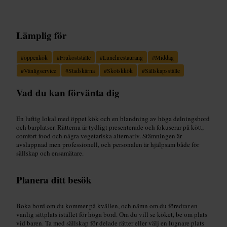
Lämplig för
#
öppenkök
#
Frukostställe
#
Lunchrestaurang
#
Middag
#
Vänligservice
#
Stadskärna
#
Skotskkök
#
Sällskapsställe
Vad du kan förvänta dig
En luftig lokal med öppet kök och en blandning av höga delningsbord
och barplatser. Rätterna är tydligt presenterade och fokuserar på kött,
comfort food och några vegetariska alternativ. Stämningen är
avslappnad men professionell, och personalen är hjälpsam både för
sällskap och ensamätare.
Planera ditt besök
Boka bord om du kommer på kvällen, och nämn om du föredrar en
vanlig sittplats istället för höga bord. Om du vill se köket, be om plats
vid baren. Ta med sällskap för delade rätter eller välj en lugnare plats