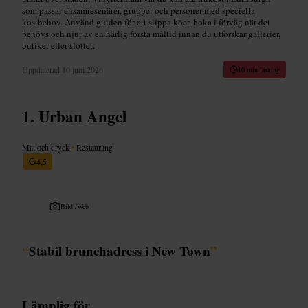
som passar ensamresenärer, grupper och personer med speciella
kostbehov. Använd guiden för att slippa köer, boka i förväg när det
behövs och njut av en härlig första måltid innan du utforskar gallerier,
butiker eller slottet.
Uppdaterad
10 juni 2026
10 min läsning
Urban Angel
Mat och dryck
•
Restaurang
4,5
Bild /
Web
“
Stabil brunchadress i New Town
”
Lämplig för