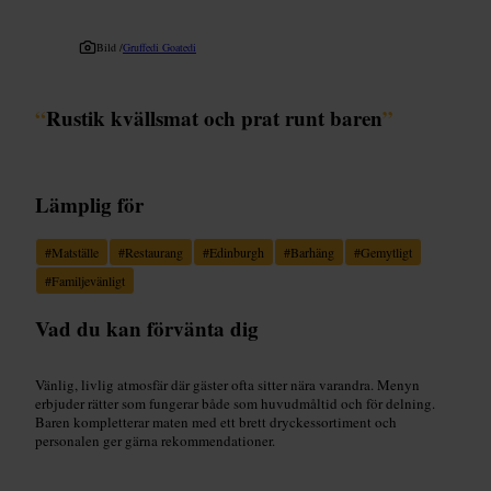
Bild /
Gruffedi Goatedi
“
Rustik kvällsmat och prat runt baren
”
Lämplig för
#
Matställe
#
Restaurang
#
Edinburgh
#
Barhäng
#
Gemytligt
#
Familjevänligt
Vad du kan förvänta dig
Vänlig, livlig atmosfär där gäster ofta sitter nära varandra. Menyn
erbjuder rätter som fungerar både som huvudmåltid och för delning.
Baren kompletterar maten med ett brett dryckessortiment och
personalen ger gärna rekommendationer.