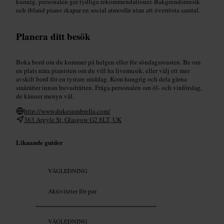
kunnig, personalen ger tydliga rekommendationer. Bakgrundsmusik
och ibland piano skapar en social atmosfär utan att överrösta samtal.
Planera ditt besök
Boka bord om du kommer på helgen eller för söndagsroasten. Be om
en plats nära pianisten om du vill ha livemusik, eller välj ett mer
avskilt bord för en tystare middag. Kom hungrig och dela gärna
smårätter innan huvudrätten. Fråga personalen om öl- och vinförslag,
de känner menyn väl.
http://www.dukesumbrella.com/
363 Argyle St, Glasgow G2 8LT, UK
Liknande guider
VÄGLEDNING
Aktiviteter för par
VÄGLEDNING