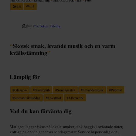
4,6
4,5
Bild /
The Duke's Umbrella
“
Skotsk smak, levande musik och en varm
kvällsstämning
”
Lämplig för
#
Glasgow
#
Gastropub
#
Söndagsstek
#
Levandemusik
#
Pubmat
#
Romantiskmiddag
#
Lokalmat
#
Afterwork
Vad du kan förvänta dig
Matlaget lägger fokus på lokala smaker, tänk haggis i oväntade rätter,
köttiga pajer och generösa söndagsrostar. Service är personlig och