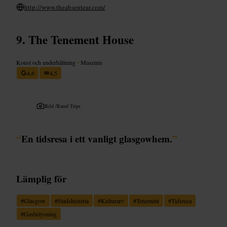
http://www.theabsentear.com/
The Tenement House
Konst och underhållning
•
Museum
4,6
4,5
Bild /
Rated Trips
“
En tidsresa i ett vanligt glasgowhem.
”
Lämplig för
#
Glasgow
#
Stadshistoria
#
Kulturarv
#
Tenement
#
Tidsresa
#
Gasbelysning