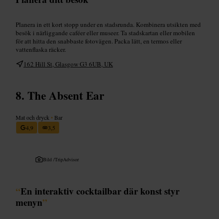
Planera in ett kort stopp under en stadsrunda. Kombinera utsikten med
besök i närliggande caféer eller museer. Ta stadskartan eller mobilen
för att hitta den snabbaste fotovägen. Packa lätt, en termos eller
vattenflaska räcker.
162 Hill St, Glasgow G3 6UB, UK
The Absent Ear
Mat och dryck
•
Bar
4,9
3,5
Bild /
TripAdvisor
“
En interaktiv cocktailbar där konst styr
menyn
”