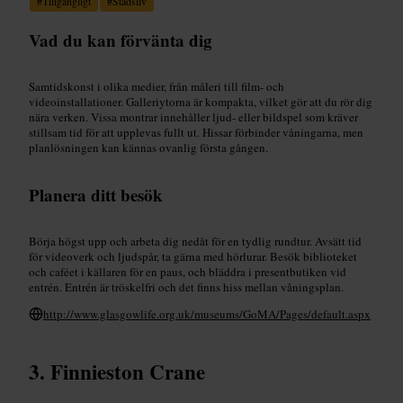
#
Tillgängligt
#
Stadsliv
Vad du kan förvänta dig
Samtidskonst i olika medier, från måleri till film- och
videoinstallationer. Galleriytorna är kompakta, vilket gör att du rör dig
nära verken. Vissa montrar innehåller ljud- eller bildspel som kräver
stillsam tid för att upplevas fullt ut. Hissar förbinder våningarna, men
planlösningen kan kännas ovanlig första gången.
Planera ditt besök
Börja högst upp och arbeta dig nedåt för en tydlig rundtur. Avsätt tid
för videoverk och ljudspår, ta gärna med hörlurar. Besök biblioteket
och caféet i källaren för en paus, och bläddra i presentbutiken vid
entrén. Entrén är tröskelfri och det finns hiss mellan våningsplan.
http://www.glasgowlife.org.uk/museums/GoMA/Pages/default.aspx
Finnieston Crane