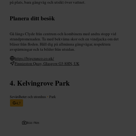
på plats, bara gångväg och utsikt över vattnet.
Planera ditt besök
Gå längs Clyde från centrum och kombinera med andra stopp vid
strandpromenaden. Ta med bekväma skor och en vindjacka om det
blåser från floden. Håll dig på allmänna gångvägar, respektera
avspärrningar och ta bilder från utsidan.
https://bigcranco.co.uk/
Finnieston Quay, Glasgow G3 8HN, UK
Kelvingrove Park
Sevärdheter och utomhus
•
Park
4,7
Bild /
Web