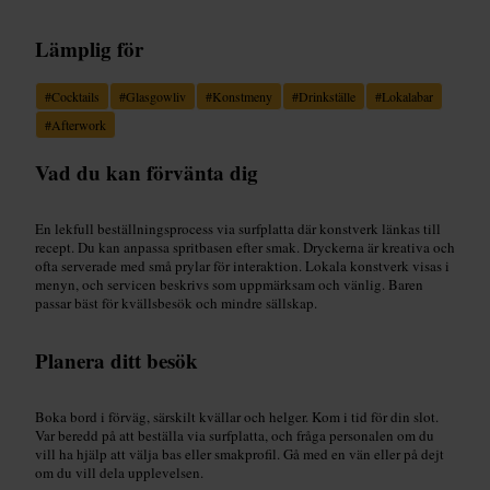
Lämplig för
#
Cocktails
#
Glasgowliv
#
Konstmeny
#
Drinkställe
#
Lokalabar
#
Afterwork
Vad du kan förvänta dig
En lekfull beställningsprocess via surfplatta där konstverk länkas till
recept. Du kan anpassa spritbasen efter smak. Dryckerna är kreativa och
ofta serverade med små prylar för interaktion. Lokala konstverk visas i
menyn, och servicen beskrivs som uppmärksam och vänlig. Baren
passar bäst för kvällsbesök och mindre sällskap.
Planera ditt besök
Boka bord i förväg, särskilt kvällar och helger. Kom i tid för din slot.
Var beredd på att beställa via surfplatta, och fråga personalen om du
vill ha hjälp att välja bas eller smakprofil. Gå med en vän eller på dejt
om du vill dela upplevelsen.