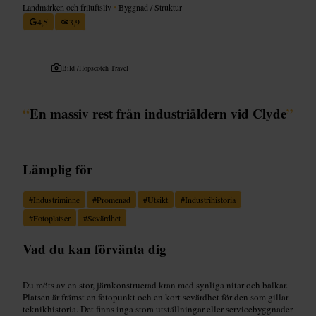
Landmärken och friluftsliv
•
Byggnad / Struktur
4,5
3,9
Bild /
Hopscotch Travel
“
En massiv rest från industriåldern vid Clyde
”
Lämplig för
#
Industriminne
#
Promenad
#
Utsikt
#
Industrihistoria
#
Fotoplatser
#
Sevärdhet
Vad du kan förvänta dig
Du möts av en stor, järnkonstruerad kran med synliga nitar och balkar.
Platsen är främst en fotopunkt och en kort sevärdhet för den som gillar
teknikhistoria. Det finns inga stora utställningar eller servicebyggnader