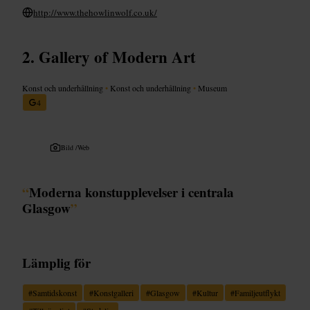
http://www.thehowlinwolf.co.uk/
Gallery of Modern Art
Konst och underhållning
•
Konst och underhållning
•
Museum
4
Bild /
Web
“
Moderna konstupplevelser i centrala
Glasgow
”
Lämplig för
#
Samtidskonst
#
Konstgalleri
#
Glasgow
#
Kultur
#
Familjeutflykt