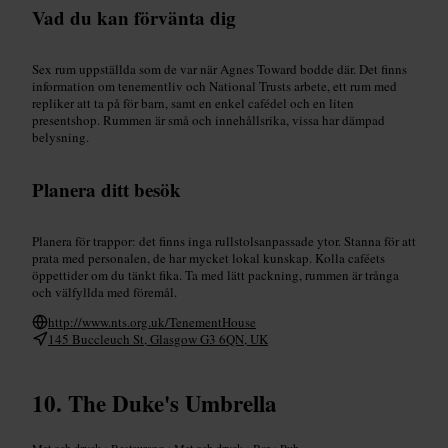
Vad du kan förvänta dig
Sex rum uppställda som de var när Agnes Toward bodde där. Det finns
information om tenementliv och National Trusts arbete, ett rum med
repliker att ta på för barn, samt en enkel cafédel och en liten
presentshop. Rummen är små och innehållsrika, vissa har dämpad
belysning.
Planera ditt besök
Planera för trappor: det finns inga rullstolsanpassade ytor. Stanna för att
prata med personalen, de har mycket lokal kunskap. Kolla caféets
öppettider om du tänkt fika. Ta med lätt packning, rummen är trånga
och välfyllda med föremål.
http://www.nts.org.uk/TenementHouse
145 Buccleuch St, Glasgow G3 6QN, UK
The Duke's Umbrella
Mat och dryck
•
Restaurang
•
Mat och dryck
•
Bar
•
Pub