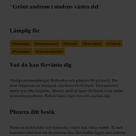
“
Grönt andrum i stadens västra del
”
Lämplig för
#
Stadsnatur
#
Parkpromenad
#
Picknick
#
Barnvänligt
#
Västend
#
Fotoplatser
#
Utomhusaktivitet
Vad du kan förvänta dig
Vänliga promenadstigar, flodbanker och gräsytor för picknick. Det
finns lekplatser, en skatepark och banor för bollspel. Universitetets
spiror syns från höjderna. Museet intill är öppet för besök även under
restaureringsarbeten. Parken känns lugn trots sitt centrala läge.
Planera ditt besök
Packa en picknickfilt och regnjacka, vädret kan växla snabbt. Ta med
kontanter eller kort om du planerar fika, flera kaféer ligger nära parkens