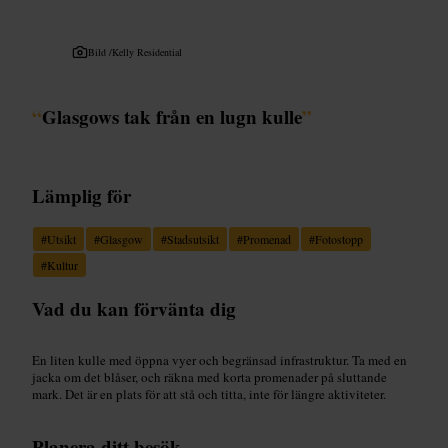
Bild /
Kelly Residential
“
Glasgows tak från en lugn kulle
”
Lämplig för
#
Utsikt
#
Glasgow
#
Stadsutsikt
#
Promenad
#
Fotostopp
#
Kultur
Vad du kan förvänta dig
En liten kulle med öppna vyer och begränsad infrastruktur. Ta med en
jacka om det blåser, och räkna med korta promenader på sluttande
mark. Det är en plats för att stå och titta, inte för längre aktiviteter.
Planera ditt besök