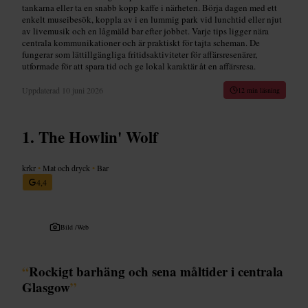
tankarna eller ta en snabb kopp kaffe i närheten. Börja dagen med ett
enkelt museibesök, koppla av i en lummig park vid lunchtid eller njut
av livemusik och en lågmäld bar efter jobbet. Varje tips ligger nära
centrala kommunikationer och är praktiskt för tajta scheman. De
fungerar som lättillgängliga fritidsaktiviteter för affärsresenärer,
utformade för att spara tid och ge lokal karaktär åt en affärsresa.
Uppdaterad
10 juni 2026
12 min läsning
The Howlin' Wolf
krkr
•
Mat och dryck
•
Bar
4,4
Bild /
Web
“
Rockigt barhäng och sena måltider i centrala
Glasgow
”