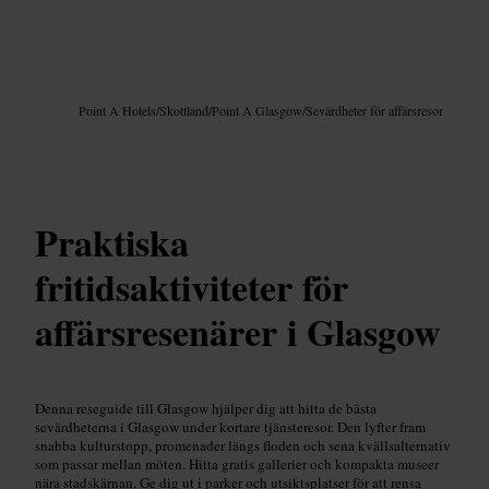
Bild /
Google AI
Point A Hotels
/
Skottland
/
Point A Glasgow
/
Sevärdheter för affärsresor
Praktiska
fritidsaktiviteter för
affärsresenärer i Glasgow
Denna reseguide till Glasgow hjälper dig att hitta de bästa
sevärdheterna i Glasgow under kortare tjänsteresor. Den lyfter fram
snabba kulturstopp, promenader längs floden och sena kvällsalternativ
som passar mellan möten. Hitta gratis gallerier och kompakta museer
nära stadskärnan. Ge dig ut i parker och utsiktsplatser för att rensa