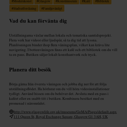
#
Modernkonst
#
Glasgow
#
Konstmuseum
#
Kafé
#
Bibliotek
#
Stadsutforskning
#
Familjevänligt
Vad du kan förvänta dig
Utställningarna växlar mellan lokala och tematiska samtidsprojekt.
Flera verk har videor eller ljudspår, så ta dig tid att lyssna.
Planlösningen binder ihop flera våningsplan, vilket kan kräva lite
navigering. I bottenvåningen finns ett kafé och ett bibliotek om du vill
ta en paus. Butiken säljer lokalt konsthantverk och tryck.
Planera ditt besök
Börja gärna från översta våningen och jobba dig ner för att följa
utställningsflödet. Ha hörlurar om du vill höra videoinstallationer
tydligt. Använd hissen om du behöver det. Avsluta med en paus i
kaféet eller en snabb titt i butiken. Kombinera besöket med en
promenad i närområdet.
http://www.glasgowlife.org.uk/museums/GoMA/Pages/default.aspx
111 Queen St, Royal Exchange Square, Glasgow G1 3AH, UK