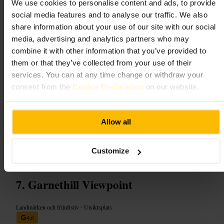
We use cookies to personalise content and ads, to provide
Små salar som är lätta att ta sig igenom. Tydliga presentationer och en
social media features and to analyse our traffic. We also
blandning av klassiska och samtida konstverk. Det finns ett särskilt
fokus på Charles Rennie Mackintosh och en rekonstruerad
share information about your use of our site with our social
Mackintosh-interiör att besöka. Ibland visas temautställningar som
media, advertising and analytics partners who may
kompletterar samlingen.
combine it with other information that you’ve provided to
them or that they’ve collected from your use of their
Planera ditt besök
services. You can at any time change or withdraw your
consent from the
Cookie Declaration
on our website.
Boka eventuella biljetter till Mackintosh-delen i förväg om du vill
vara säker på inträde. Starta i huvudgalleriet och avsluta med
Mackintosh-huset. Ta med en vattenflaska och planera ett caféstopp i
området efteråt, det finns få serveringar inne i museet. Passar bra för en
Allow all
morgon- eller eftermiddagspromenad på campus.
https://www.gla.ac.uk/hunterian/
Customize
University of Glasgow, 82 Hillhead St, Glasgow G12 8QQ, UK
Garnethill Viewpoint
Landmärken och friluftsliv
•
Utsiktsplats
4,6