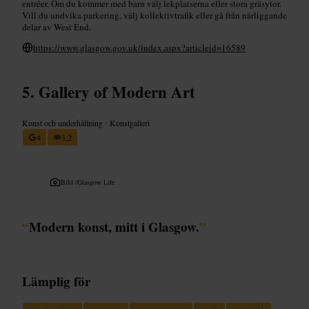
entréer. Om du kommer med barn välj lekplatserna eller stora gräsytor.
Vill du undvika parkering, välj kollektivtrafik eller gå från närliggande
delar av West End.
https://www.glasgow.gov.uk/index.aspx?articleid=16589
Gallery of Modern Art
Konst och underhållning
•
Konstgalleri
4
3,2
Bild /
Glasgow Life
“
Modern konst, mitt i Glasgow.
”
Lämplig för