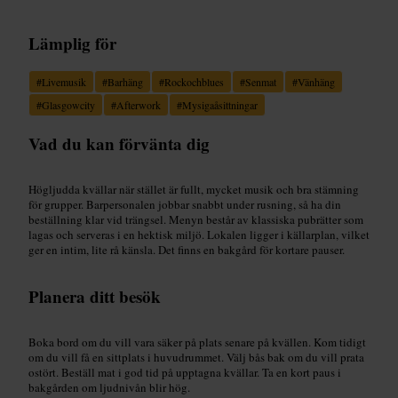
Lämplig för
#
Livemusik
#
Barhäng
#
Rockochblues
#
Senmat
#
Vänhäng
#
Glasgowcity
#
Afterwork
#
Mysigaåsittningar
Vad du kan förvänta dig
Högljudda kvällar när stället är fullt, mycket musik och bra stämning
för grupper. Barpersonalen jobbar snabbt under rusning, så ha din
beställning klar vid trängsel. Menyn består av klassiska pubrätter som
lagas och serveras i en hektisk miljö. Lokalen ligger i källarplan, vilket
ger en intim, lite rå känsla. Det finns en bakgård för kortare pauser.
Planera ditt besök
Boka bord om du vill vara säker på plats senare på kvällen. Kom tidigt
om du vill få en sittplats i huvudrummet. Välj bås bak om du vill prata
ostört. Beställ mat i god tid på upptagna kvällar. Ta en kort paus i
bakgården om ljudnivån blir hög.