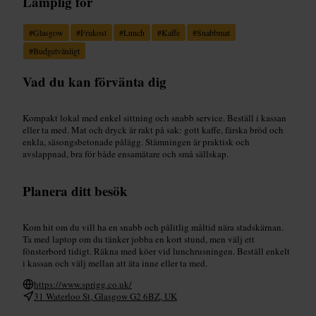
Lämplig för
#
Glasgow
#
Frukost
#
Lunch
#
Kaffe
#
Snabbmat
#
Budgetvänligt
Vad du kan förvänta dig
Kompakt lokal med enkel sittning och snabb service. Beställ i kassan
eller ta med. Mat och dryck är rakt på sak: gott kaffe, färska bröd och
enkla, säsongsbetonade pålägg. Stämningen är praktisk och
avslappnad, bra för både ensamätare och små sällskap.
Planera ditt besök
Kom hit om du vill ha en snabb och pålitlig måltid nära stadskärnan.
Ta med laptop om du tänker jobba en kort stund, men välj ett
fönsterbord tidigt. Räkna med köer vid lunchrusningen. Beställ enkelt
i kassan och välj mellan att äta inne eller ta med.
https://www.sprigg.co.uk/
31 Waterloo St, Glasgow G2 6BZ, UK