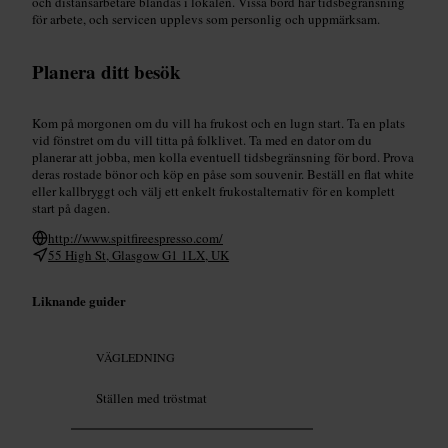
och distansarbetare blandas i lokalen. Vissa bord har tidsbegränsning
för arbete, och servicen upplevs som personlig och uppmärksam.
Planera ditt besök
Kom på morgonen om du vill ha frukost och en lugn start. Ta en plats
vid fönstret om du vill titta på folklivet. Ta med en dator om du
planerar att jobba, men kolla eventuell tidsbegränsning för bord. Prova
deras rostade bönor och köp en påse som souvenir. Beställ en flat white
eller kallbryggt och välj ett enkelt frukostalternativ för en komplett
start på dagen.
http://www.spitfireespresso.com/
55 High St, Glasgow G1 1LX, UK
Liknande guider
VÄGLEDNING
Ställen med tröstmat