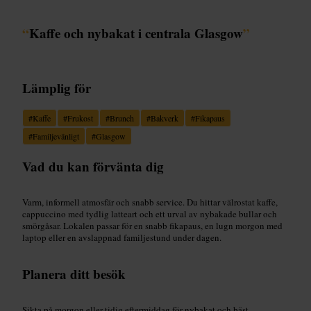
“
Kaffe och nybakat i centrala Glasgow
”
Lämplig för
#
Kaffe
#
Frukost
#
Brunch
#
Bakverk
#
Fikapaus
#
Familjevänligt
#
Glasgow
Vad du kan förvänta dig
Varm, informell atmosfär och snabb service. Du hittar välrostat kaffe,
cappuccino med tydlig latteart och ett urval av nybakade bullar och
smörgåsar. Lokalen passar för en snabb fikapaus, en lugn morgon med
laptop eller en avslappnad familjestund under dagen.
Planera ditt besök
Sikta på morgon eller tidig eftermiddag för nybakat och bäst