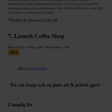
platstillgång. Välj en fönsterplats om du vill sitta kvar en stund. Ta
med egen kopp om du vill minska avfall. Vill du jobba kort stund, håll
det diskret så andra också får plats.
85 High St, Glasgow G1 1NB, UK
Launch Coffee Shop
Mat och dryck
•
Kaféer, kaffe- och tesalonger
•
Café
4,8
Bild /
LAUNCH FOODS
“
En rak kopp och en plats att få jobbet gjort
”
Lämplig för