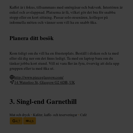
Kaffet är i fokus, tillsammans med smörgåsar och bakverk. Interiören är
enkel och avslappnad. Platserna är få, vilket gör det bra för snabba
stopp eller en kort sittning. Passar solo-resenären, kollegor på
informella möten och vänner som vill ha en snabb fika.
Planera ditt besök
Kom tidigt om du vill ha en fönsterplats. Beställ i disken och ta med
eller slå dig ner om det finns ledigt. Ta med en laptop bara om du
tänker jobba kort stund. Vill ni vara fler än fyra, överväg att dela upp
gruppen eller ta med fika ut.
http://www.pieceglasgow.com/
14 Waterloo St, Glasgow G2 6DB, UK
Singl-end Garnethill
Mat och dryck
•
Kaféer, kaffe- och teserveringar
•
Café
4,7
4,6