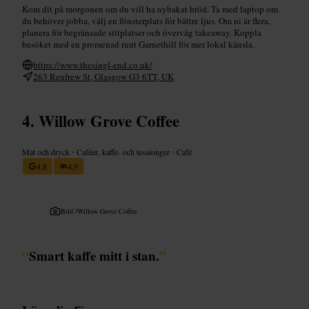
Kom dit på morgonen om du vill ha nybakat bröd. Ta med laptop om
du behöver jobba, välj en fönsterplats för bättre ljus. Om ni är flera,
planera för begränsade sittplatser och överväg takeaway. Koppla
besöket med en promenad runt Garnethill för mer lokal känsla.
https://www.thesingl-end.co.uk/
263 Renfrew St, Glasgow G3 6TT, UK
Willow Grove Coffee
Mat och dryck
•
Caféer, kaffe- och tesalonger
•
Café
4,8
4,9
Bild /
Willow Grove Coffee
“
Smart kaffe mitt i stan.
”