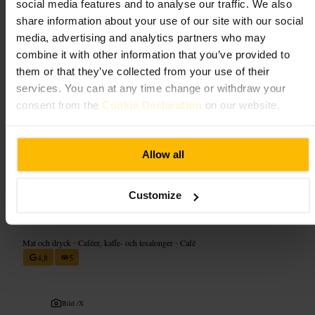
social media features and to analyse our traffic. We also
kaffe, bakverk och snabba, prisvänliga rätter. Takeaway-alternativ
share information about your use of our site with our social
finns.
media, advertising and analytics partners who may
combine it with other information that you’ve provided to
Planera ditt besök
them or that they’ve collected from your use of their
services. You can at any time change or withdraw your
Beställ i kassan och välj plats själv. Vill du jobba en stund, ta en plats
consent from the
Cookie Declaration
on our website.
vid fönstret för bättre ljus. Kom ensam eller i par, kaféet fungerar bra för
korta möten och snabba pauser. Ta med en återanvändbar kopp om du
använder takeaway.
https://offtherailsglasgow.co.uk/
Allow all
1a Dundas St, Glasgow G1 2AH, UK
Customize
Opson cafe
Mat och dryck
•
Caféer, kaffe- och tesalonger
•
Café
4,8
5
Bild /
X