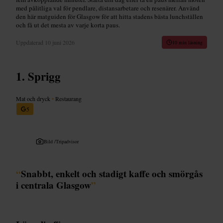
med pålitliga val för pendlare, distansarbetare och resenärer. Använd
den här matguiden för Glasgow för att hitta stadens bästa lunchställen
och få ut det mesta av varje korta paus.
Uppdaterad
10 juni 2026
10 min läsning
Sprigg
Mat och dryck
•
Restaurang
5
Bild /
Tripadvisor
“
Snabbt, enkelt och stadigt kaffe och smörgås
i centrala Glasgow
”