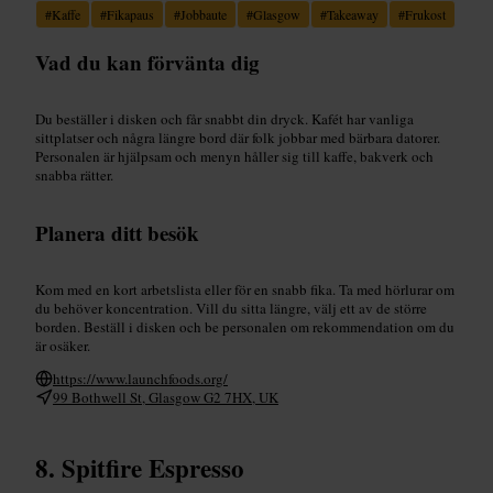
#
Kaffe
#
Fikapaus
#
Jobbaute
#
Glasgow
#
Takeaway
#
Frukost
Vad du kan förvänta dig
Du beställer i disken och får snabbt din dryck. Kafét har vanliga
sittplatser och några längre bord där folk jobbar med bärbara datorer.
Personalen är hjälpsam och menyn håller sig till kaffe, bakverk och
snabba rätter.
Planera ditt besök
Kom med en kort arbetslista eller för en snabb fika. Ta med hörlurar om
du behöver koncentration. Vill du sitta längre, välj ett av de större
borden. Beställ i disken och be personalen om rekommendation om du
är osäker.
https://www.launchfoods.org/
99 Bothwell St, Glasgow G2 7HX, UK
Spitfire Espresso