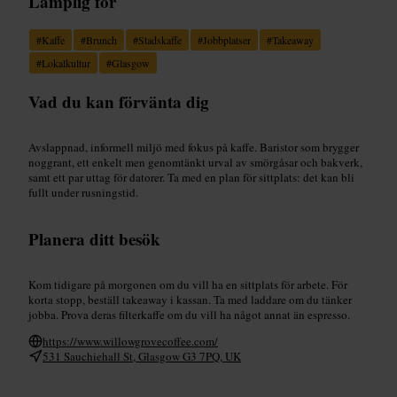
Lämplig för
#
Kaffe
#
Brunch
#
Stadskaffe
#
Jobbplatser
#
Takeaway
#
Lokalkultur
#
Glasgow
Vad du kan förvänta dig
Avslappnad, informell miljö med fokus på kaffe. Baristor som brygger
noggrant, ett enkelt men genomtänkt urval av smörgåsar och bakverk,
samt ett par uttag för datorer. Ta med en plan för sittplats: det kan bli
fullt under rusningstid.
Planera ditt besök
Kom tidigare på morgonen om du vill ha en sittplats för arbete. För
korta stopp, beställ takeaway i kassan. Ta med laddare om du tänker
jobba. Prova deras filterkaffe om du vill ha något annat än espresso.
https://www.willowgrovecoffee.com/
531 Sauchiehall St, Glasgow G3 7PQ, UK