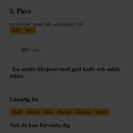
Piece
Mat och dryck
•
Kaféer, kaffe- och tesalonger
•
Café
4,7
3,6
Bild /
piece
“
En snabb fikapaus med gott kaffe och enkla
rätter.
”
Lämplig för
#
Kaffe
#
Brunch
#
Fika
#
Prisvärt
#
Glasgow
#
Snabbt
Vad du kan förvänta dig