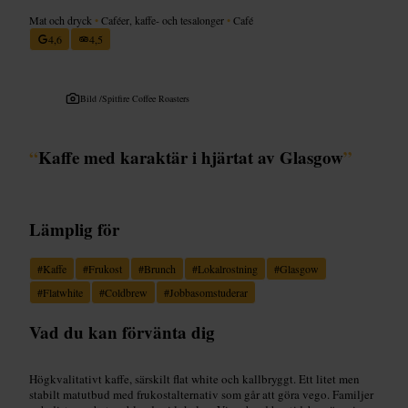
Mat och dryck
•
Caféer, kaffe- och tesalonger
•
Café
4,6
4,5
Bild /
Spitfire Coffee Roasters
“
Kaffe med karaktär i hjärtat av Glasgow
”
Lämplig för
#
Kaffe
#
Frukost
#
Brunch
#
Lokalrostning
#
Glasgow
#
Flatwhite
#
Coldbrew
#
Jobbasomstuderar
Vad du kan förvänta dig
Högkvalitativt kaffe, särskilt flat white och kallbryggt. Ett litet men
stabilt matutbud med frukostalternativ som går att göra vego. Familjer