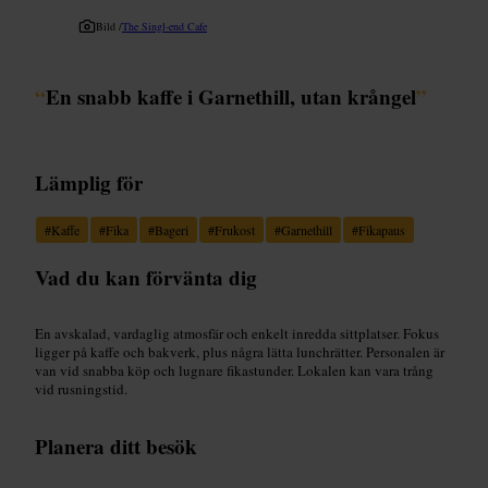
Bild /
The Singl-end Cafe
“
En snabb kaffe i Garnethill, utan krångel
”
Lämplig för
#
Kaffe
#
Fika
#
Bageri
#
Frukost
#
Garnethill
#
Fikapaus
Vad du kan förvänta dig
En avskalad, vardaglig atmosfär och enkelt inredda sittplatser. Fokus
ligger på kaffe och bakverk, plus några lätta lunchrätter. Personalen är
van vid snabba köp och lugnare fikastunder. Lokalen kan vara trång
vid rusningstid.
Planera ditt besök