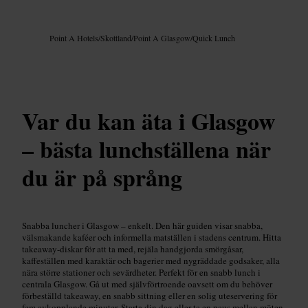
Bild /
Google AI
Point A Hotels
/
Skottland
/
Point A Glasgow
/
Quick Lunch
Var du kan äta i Glasgow
– bästa lunchställena när
du är på språng
Snabba luncher i Glasgow – enkelt. Den här guiden visar snabba,
välsmakande kaféer och informella matställen i stadens centrum. Hitta
takeaway-diskar för att ta med, rejäla handgjorda smörgåsar,
kaffeställen med karaktär och bagerier med nygräddade godsaker, alla
nära större stationer och sevärdheter. Perfekt för en snabb lunch i
centrala Glasgow. Gå ut med självförtroende oavsett om du behöver
förbeställd takeaway, en snabb sittning eller en solig uteservering för
fem avkopplande minuter. Starta din dag eller ta en paus mellan möten