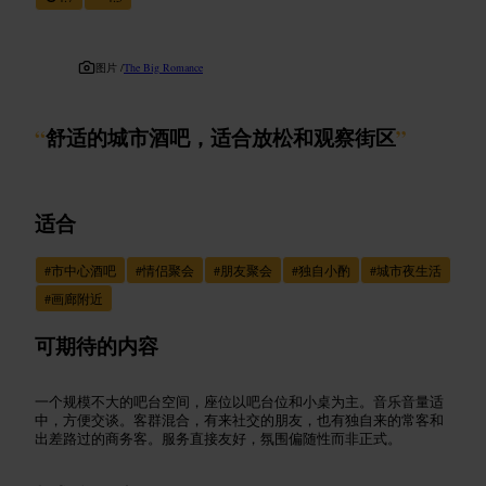
图片 /
The Big Romance
“
舒适的城市酒吧，适合放松和观察街区
”
适合
#
市中心酒吧
#
情侣聚会
#
朋友聚会
#
独自小酌
#
城市夜生活
#
画廊附近
可期待的内容
一个规模不大的吧台空间，座位以吧台位和小桌为主。音乐音量适
中，方便交谈。客群混合，有来社交的朋友，也有独自来的常客和
出差路过的商务客。服务直接友好，氛围偏随性而非正式。