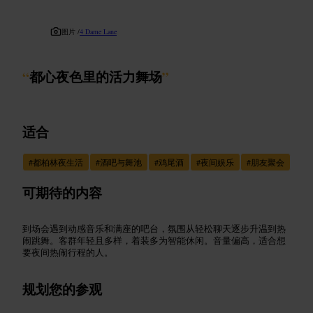
图片 /
4 Dame Lane
“
都心夜色里的活力舞场
”
适合
#
都柏林夜生活
#
酒吧与舞池
#
鸡尾酒
#
夜间娱乐
#
朋友聚会
可期待的内容
到场会遇到动感音乐和满座的吧台，氛围从轻松聊天逐步升温到热
闹跳舞。客群年轻且多样，着装多为智能休闲。音量偏高，适合想
要夜间热闹行程的人。
规划您的参观