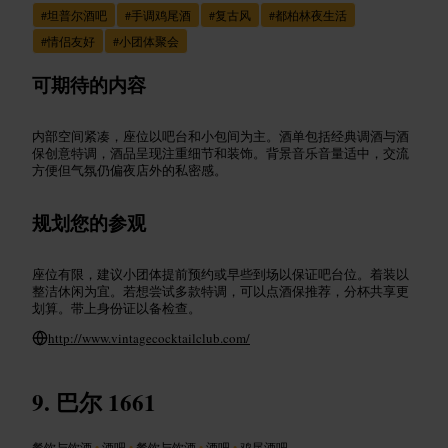
#
坦普尔酒吧
#
手调鸡尾酒
#
复古风
#
都柏林夜生活
#
情侣友好
#
小团体聚会
可期待的内容
内部空间紧凑，座位以吧台和小包间为主。酒单包括经典调酒与酒
保创意特调，酒品呈现注重细节和装饰。背景音乐音量适中，交流
方便但气氛仍偏夜店外的私密感。
规划您的参观
座位有限，建议小团体提前预约或早些到场以保证吧台位。着装以
整洁休闲为宜。若想尝试多款特调，可以点酒保推荐，分杯共享更
划算。带上身份证以备检查。
http://www.vintagecocktailclub.com/
巴尔 1661
餐饮与饮酒
•
酒吧
•
餐饮与饮酒
•
酒吧
•
鸡尾酒吧