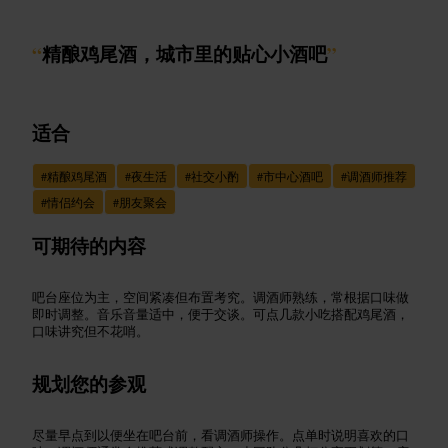
“
精酿鸡尾酒，城市里的贴心小酒吧
”
适合
#
精酿鸡尾酒
#
夜生活
#
社交小酌
#
市中心酒吧
#
调酒师推荐
#
情侣约会
#
朋友聚会
可期待的内容
吧台座位为主，空间紧凑但布置考究。调酒师熟练，常根据口味做
即时调整。音乐音量适中，便于交谈。可点几款小吃搭配鸡尾酒，
口味讲究但不花哨。
规划您的参观
尽量早点到以便坐在吧台前，看调酒师操作。点单时说明喜欢的口