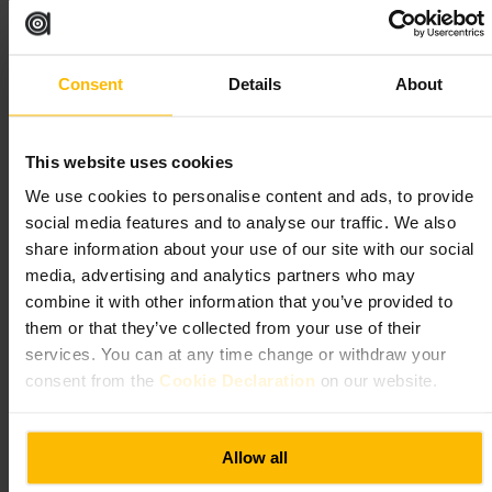
https://www.bonobodublin.com/
德·布林德·皮格·斯皮克伊西
Consent
Details
About
餐饮
•
餐厅
•
餐饮
•
酒吧
•
餐饮
•
酒吧
•
秘密酒吧
•
餐饮
•
酒吧
•
鸡尾酒吧
4.4
4.5
This website uses cookies
We use cookies to personalise content and ads, to provide
social media features and to analyse our traffic. We also
图片 /
share information about your use of our site with our social
media, advertising and analytics partners who may
“
低调入口，专注好酒与氛围
”
combine it with other information that you’ve provided to
them or that they’ve collected from your use of their
services. You can at any time change or withdraw your
适合
consent from the
Cookie Declaration
on our website.
#
手工鸡尾酒
#
地下酒吧
#
夜生活
#
朋友聚会
#
情侣约会
#
复古风格
Allow all