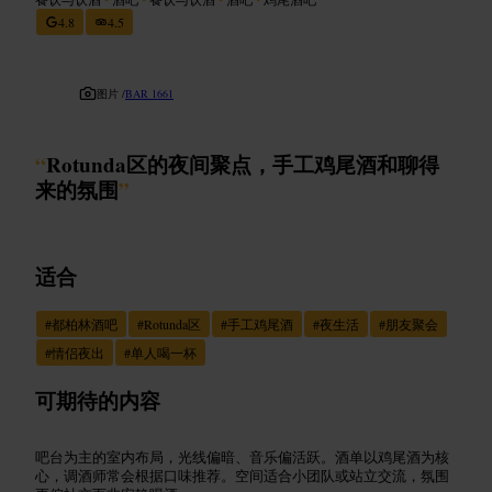
4.8
4.5
图片 /
BAR 1661
“
Rotunda区的夜间聚点，手工鸡尾酒和聊得
来的氛围
”
适合
#
都柏林酒吧
#
Rotunda区
#
手工鸡尾酒
#
夜生活
#
朋友聚会
#
情侣夜出
#
单人喝一杯
可期待的内容
吧台为主的室内布局，光线偏暗、音乐偏活跃。酒单以鸡尾酒为核
心，调酒师常会根据口味推荐。空间适合小团队或站立交流，氛围