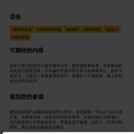
适合
#
都柏林美食
#
史密斯菲尔德
#
餐酒吧
#
咖啡时间
#
夜生活
#
朋友聚会
可期待的内容
菜单以简洁的现代小盘和酒单为主，既有咖啡和轻食，也有晚间的
鸡尾酒与酒类选择。空间偏向开放式吧台和几处靠窗座位，服务节
奏灵活，点菜后上菜速度通常适中。氛围在下午偏安静，晚上则转
向社交和交谈声。
规划您的参观
建议提前预约以确保靠窗或吧台座位。若想喝酒，可以点几款小盘
共享。有素食选项，但若有特别饮食需求，出发前确认会更省心。
店内接受银行卡和移动支付，带现金也可备用。出行上，轻装打扮
即可，座位适合短聚或延长聊天。