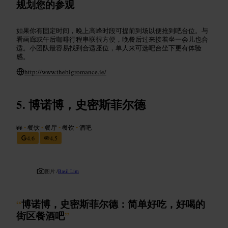
规划您的参观
如果你有固定时间，晚上高峰时段可提前到场以便抢到吧台位。与
看画廊或午后咖啡行程串联很方便，晚餐后过来接着坐一会儿也合
适。小团队最容易找到合适座位，单人来可选吧台坐下更有体验
感。
http://www.thebigromance.ie/
博诺博，史密斯菲尔德
¥¥
•
餐饮
•
餐厅
•
餐饮
•
酒吧
4.6
4.5
图片 /
Basil Lim
“
博诺博，史密斯菲尔德：简单好吃，好喝的
街区餐酒吧
”