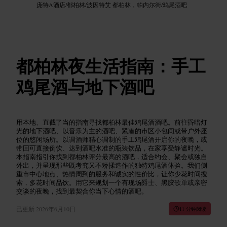
庞特A酒店
/
都柏林
/
波因特艾 都柏林，帕内尔街
/
鸡尾酒吧
都柏林夜生活指南：手工
鸡尾酒与地下酒吧
用本地、直截了当的指南寻找都柏林最佳鸡尾酒酒吧。前往昏暗灯
光的地下酒吧、以音乐为主的酒吧、紧凑的市区小包间或带户外座
位的悠闲场所。以调酒师精心调制的手工鸡尾酒开启你的夜晚，或
带回可直接倒饮、达到酒吧水准的瓶装饮品，在家享受静谧时光。
本指南指引你找到都柏林评分最高的酒吧，适合约会、聚会或独自
外出，并呈现那些既考究又不矫揉造作的独特鸡尾酒体验。我们侧
重市中心地点、热情周到的服务和诚实的性价比，让你少花时间搜
索，多花时间品饮。用它来规划一个有现场爵士、黑胶歌单或亲密
交谈的夜晚，找到最契合你当下心情的酒吧。
已更新
2026年6月10日
11 分钟阅读