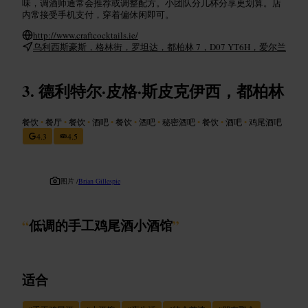
味，调酒师通常会推荐或调整配方。小团队分几杯分享更划算。店
内常接受手机支付，穿着偏休闲即可。
http://www.craftcocktails.ie/
乌利西斯豪斯，格林街，罗坦达，都柏林 7，D07 YT6H，爱尔兰
德利特尔·皮格·斯皮克伊西，都柏林
餐饮
•
餐厅
•
餐饮
•
酒吧
•
餐饮
•
酒吧
•
秘密酒吧
•
餐饮
•
酒吧
•
鸡尾酒吧
4.3
4.5
图片 /
Brian Gillespie
“
低调的手工鸡尾酒小酒馆
”
适合