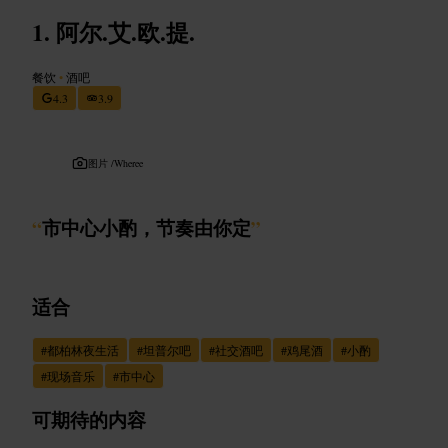
阿尔.艾.欧.提.
餐饮
•
酒吧
4.3
3.9
图片 /
Wheree
“
市中心小酌，节奏由你定
”
适合
#
都柏林夜生活
#
坦普尔吧
#
社交酒吧
#
鸡尾酒
#
小酌
#
现场音乐
#
市中心
可期待的内容