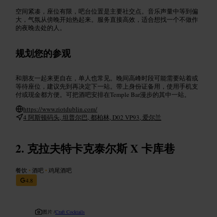
空间紧凑，座位有限，吧台位置是主要社交点。音乐声量中等到偏
大，气氛从傍晚开始热起来。服务直接高效，适合想找一个不做作
的夜晚去处的人。
规划您的参观
和朋友一起来更自在，单人也常见。晚间高峰时段可能需要站着或
等待座位，建议先到再决定下一站。带上身份证备用，使用手机支
付或现金都方便。可把酒吧安排在Temple Bar漫步的其中一站。
https://www.riotdublin.com/
4 阿斯顿码头, 坦普尔巴, 都柏林, D02 VP93, 爱尔兰
克拉夫特卡克泰尔斯 X 卡库巷
餐饮
•
酒吧
•
鸡尾酒吧
4.8
图片 /
Craft Cocktails