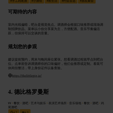
#
手工鸡尾酒
#
小酒馆
#
夜生活
#
约会首选
#
朋友聚会
可期待的内容
室内光线偏暗，吧台是视觉焦点。调酒师会根据口味推荐或现场调
制招牌饮品。菜单以小份分享菜为主，方便配酒。音乐节奏偏活
跃，但保持可以交谈的音量。
规划您的参观
建议提前预约，周末与晚间座位紧张。想看调酒过程就早点到吧台
位。点单前告诉调酒师你的口味偏好，他们会推荐或定制。着装可
休闲但整洁，带上身份证件以备查验。
https://thelittlepig.ie/
德比格罗曼斯
¥¥
•
餐饮
•
酒吧
•
艺术与娱乐
•
表演艺术场所
•
音乐场地
•
餐饮
•
酒吧
•
鸡
尾酒吧
4.7
4.5