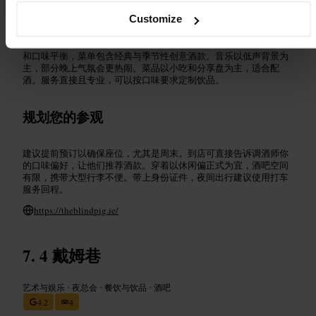
可期待的内容
Customize
进入后会看到吧台为主的布局，座位靠近调酒区。调酒师注重手工
和口味平衡，菜单包含经典与季节性创意酒款。音乐以低声背景为
主，部分晚上气氛会更热闹。菜品以小吃和分享盘为主，适合配
酒。服务直接且专业，可以按口味要求定制饮品。
规划您的参观
建议提前预订以确保座位，尤其是周末。到店可直接告诉调酒师你
的口味偏好，让他们推荐酒款。穿着以休闲偏正式为宜，酒吧空间
有限，携带大型行李不便。带上身份证件，夜间出行建议使用打车
服务回程。
https://theblindpig.ie/
4 戴姆巷
艺术与娱乐
•
夜总会
•
餐饮与饮品
•
酒吧
4.2
4