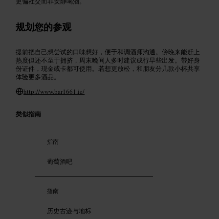
更偏社交而非安静喝酒。
规划您的参观
提前把自己想尝试的口味想好，便于和调酒师沟通。傍晚来能赶上
热度但还不至于拥挤，周末晚间人多时建议成行早些出发。带好身
份证件，现金或卡都可使用。若想更放松，和朋友分几款小杯共享
体验更多酒品。
http://www.bar1661.ie/
类似指南
指南
葡萄酒吧
指南
历史古迹与地标