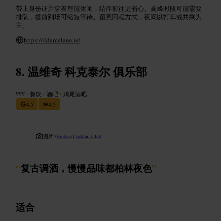
带上身份证并穿着智能休闲，结伴前往更省心。高峰时段可能需要
排队，提前到场可缩短等待。留意回程方式，夜间以打车或共乘为
主。
https://4damelane.ie/
温维奇 科克泰尔 俱乐部
¥¥¥
•
餐饮
•
酒吧
•
鸡尾酒吧
4.5
4.5
图片 /
Vintage Cocktail Club
“
复古调酒，慢慢品味都柏林夜色
”
适合