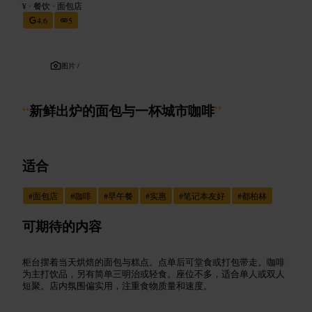
¥
•
餐饮
•
面包店
4.6
5
图片 /
“
新鲜出炉的面包与一杯城市咖啡
”
适合
#
面包店
#
咖啡
#
早午餐
#
实惠
#
笔记本友好
#
都柏林
可期待的内容
柜台摆着当天烘焙的面包与糕点。点单后可堂食或打包带走。咖啡
为主打饮品，另有简单三明治或轻食。座位不多，适合单人或双人
短聚。店内氛围偏实用，注重食物质量和速度。