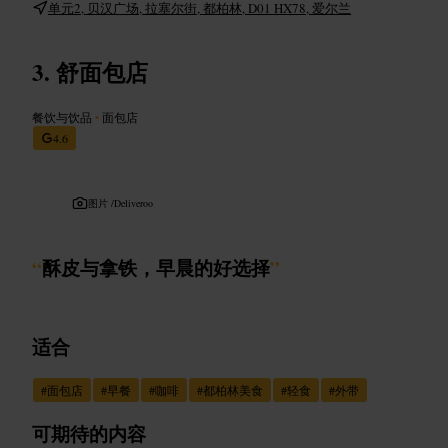
单元2, 贝汉广场, 拉塞尔街, 都柏林, D01 HX78, 爱尔兰
舒面包店
餐饮与饮品
•
面包店
4.6
图片 /
Deliveroo
“
酥皮与拿铁，早晨的好选择
”
适合
#
面包店
#
早餐
#
咖啡
#
都柏林美食
#
轻食
#
外带
可期待的内容