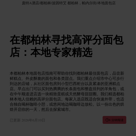
庞特A酒店
/
都柏林
/
波因特艾 都柏林，帕内尔街
/
本地面包店
在都柏林寻找高评分面包
店：本地专家精选
本都柏林本地面包店指南可帮助你找到都柏林最佳面包店，品尝新
鲜糕点、外皮酥脆的面包和各类甜点。我们重点介绍市中心可步行
到达的店铺，从社区面包房到小型巴西柜台以及紧凑的亚洲糕点
店。早点出门可以买到热腾腾的长条面包和整盘排列的羊角包，或
在中午顺道进店选一块精致蛋糕或天然酵母甜甜圈。我们精选都柏
林本地人信赖的高评分面包店。每家入选店既适合快速外带，也适
合独自喝杯咖啡小憩，或悠闲地边喝咖啡边放松。以一份出色的烘
焙开启你的一天，然后去探索城市。
已更新
2026年6月10日
8 分钟阅读