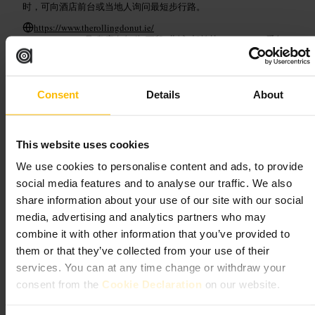
时，可向酒店前台或当地人询问最短步行路。
https://www.therollingdonut.ie/
D01 X324, 8 号 奥康奈尔 街 下段, 北城, 都柏林, D01 P2C7, 爱尔
兰
沙格洛夫 烘焙与糕点店
Consent
Details
About
餐饮
•
甜点店
•
糕点店
4.6
This website uses cookies
We use cookies to personalise content and ads, to provide
social media features and to analyse our traffic. We also
图片 /
Sugarloaf Bakery and Pastry Shop
share information about your use of our site with our social
media, advertising and analytics partners who may
“
新鲜出炉，简单好味
”
combine it with other information that you’ve provided to
them or that they’ve collected from your use of their
services. You can at any time change or withdraw your
consent from the
Cookie Declaration
on our website.
适合