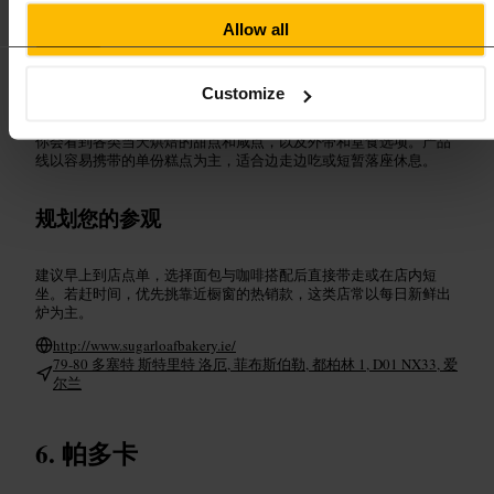
#
都柏林烘焙
#
菲布斯伯勒
#
面包店
#
早午餐
#
本地美食
Allow all
#
甜点控
可期待的内容
Customize
你会看到各类当天烘焙的甜点和咸点，以及外带和堂食选项。产品
线以容易携带的单份糕点为主，适合边走边吃或短暂落座休息。
规划您的参观
建议早上到店点单，选择面包与咖啡搭配后直接带走或在店内短
坐。若赶时间，优先挑靠近橱窗的热销款，这类店常以每日新鲜出
炉为主。
http://www.sugarloafbakery.ie/
79-80 多塞特 斯特里特 洛厄, 菲布斯伯勒, 都柏林 1, D01 NX33, 爱
尔兰
帕多卡