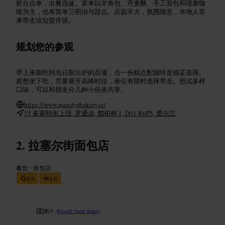
柜台点单，出餐迅速。菜单以羊角包、丹麦酥、手工面包和现磨咖
啡为主，也有简单三明治与甜点。店面不大，氛围随意，本地人常
来带走或短暂停留。
规划您的参观
早上来能吃到当日新出炉的品项，点一份糕点配咖啡是稳妥选择。
若想坐下吃，尽量避开高峰时段，座位有限时选择带走。想试多样
口味，可以和朋友分几种小份来共享。
https://www.mandysbakery.ie/
55 多塞特街上段, 罗通达, 都柏林 1, D01 R6P5, 爱尔兰
拉塞尔街面包店
餐饮
•
面包店
4.9
4.9
图片 /
Russell Street Bakery