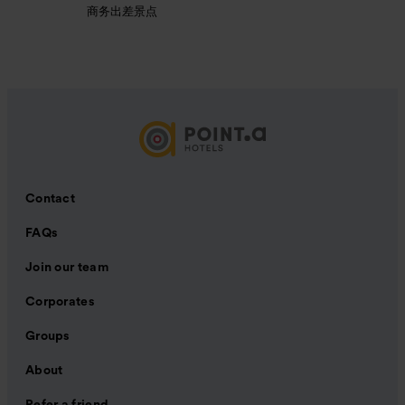
商务出差景点
Contact
FAQs
Join our team
Corporates
Groups
About