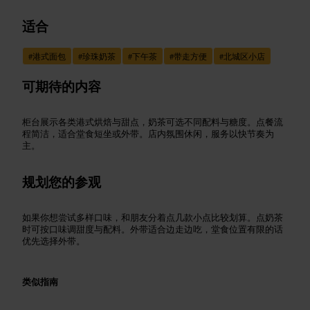
适合
#
港式面包
#
珍珠奶茶
#
下午茶
#
带走方便
#
北城区小店
可期待的内容
柜台展示各类港式烘焙与甜点，奶茶可选不同配料与糖度。点餐流
程简洁，适合堂食短坐或外带。店内氛围休闲，服务以快节奏为
主。
规划您的参观
如果你想尝试多样口味，和朋友分着点几款小点比较划算。点奶茶
时可按口味调甜度与配料。外带适合边走边吃，堂食位置有限的话
优先选择外带。
类似指南