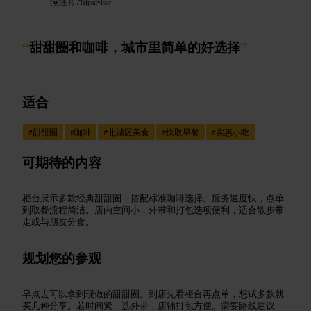
图片 /
Tripadvisor
“
甜甜圈和咖啡，城市里简单的好选择
”
适合
#
甜甜圈
#
咖啡
#
北城区美食
#
快取早餐
#
实惠小吃
可期待的内容
柜台展示多款经典甜甜圈，搭配标准咖啡选择。服务速度快，点单
到取餐流程简洁。店内空间小，外带和打包选项便利，适合散步带
走或与朋友分食。
规划您的参观
早点去可以拿到现做的甜甜圈。到店先看柜台再点单，想试多款就
买几种分享。若时间紧，选外带，店铺打包方便。需要路线建议