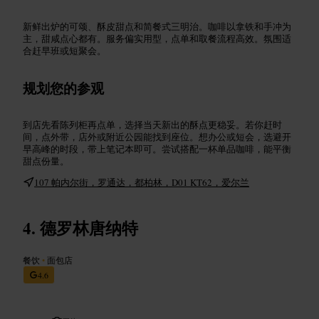
新鲜出炉的可颂、酥皮甜点和简餐式三明治。咖啡以拿铁和手冲为
主，甜咸点心都有。服务偏实用型，点单和取餐流程高效。氛围适
合赶早班或短聚会。
规划您的参观
到店先看陈列柜再点单，选择当天新出的酥点更稳妥。若你赶时
间，点外带，店外或附近公园能找到座位。想办公或短会，选避开
早高峰的时段，带上笔记本即可。尝试搭配一杯单品咖啡，能平衡
甜点份量。
107 帕内尔街，罗通达，都柏林，D01 KT62，爱尔兰
德罗林唐纳特
餐饮
•
面包店
4.6