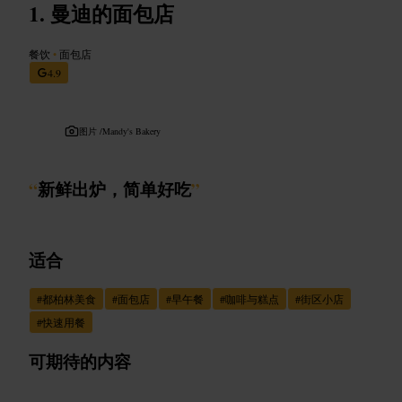
曼迪的面包店
餐饮
•
面包店
4.9
图片 /
Mandy's Bakery
“
新鲜出炉，简单好吃
”
适合
#
都柏林美食
#
面包店
#
早午餐
#
咖啡与糕点
#
街区小店
#
快速用餐
可期待的内容