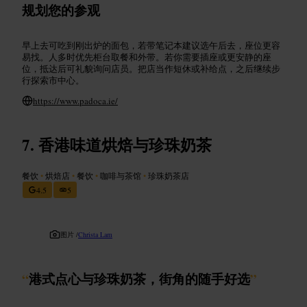
规划您的参观
早上去可吃到刚出炉的面包，若带笔记本建议选午后去，座位更容
易找。人多时优先柜台取餐和外带。若你需要插座或更安静的座
位，抵达后可礼貌询问店员。把店当作短休或补给点，之后继续步
行探索市中心。
https://www.padoca.ie/
香港味道烘焙与珍珠奶茶
餐饮
•
烘焙店
•
餐饮
•
咖啡与茶馆
•
珍珠奶茶店
4.5
5
图片 /
Christa Lam
“
港式点心与珍珠奶茶，街角的随手好选
”