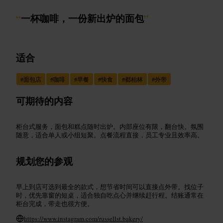
“
一杯咖啡，一份新出炉的面包
”
适合
#
面包店
#
咖啡
#
早餐
#
快食
#
都柏林
#
外带
可期待的内容
柜台式服务，面包和糕点随时出炉。内部座位有限，翻台快。氛围
随意，适合单人或小组短聚。点餐流程直接，员工专业且效率高。
规划您的参观
早上到店可选到最全的款式，想节省时间可以直接点外带。找位子
时，优先靠窗的短桌，适合独自吃点心并继续赶行程。结账通常在
柜台完成，带走也很方便。
https://www.instagram.com/russellst.bakery/