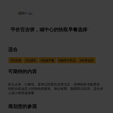
图片 /
Itsa
“
平价百吉饼，城中心的快取早餐选择
”
适合
#
百吉饼
#
北城区
#
实惠早餐
#
咖啡与早点
#
外带友好
可期待的内容
柜台点单，出餐快。菜单以经典百吉饼为主，有烤制和冷配两类，
馅料从奶油芝士到热肉类都有。座位有限，氛围简洁实用，适合单
人或小组快速就餐。
规划您的参观