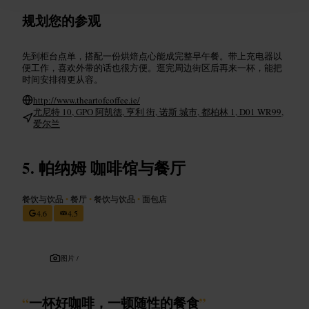
规划您的参观
先到柜台点单，搭配一份烘焙点心能成完整早午餐。带上充电器以
便工作，喜欢外带的话也很方便。逛完周边街区后再来一杯，能把
时间安排得更从容。
http://www.theartofcoffee.ie/
尤尼特 10, GPO 阿凯德, 亨利 街, 诺斯 城市, 都柏林 1, D01 WR99,
爱尔兰
帕纳姆 咖啡馆与餐厅
餐饮与饮品
•
餐厅
•
餐饮与饮品
•
面包店
4.6
4.5
图片 /
“
一杯好咖啡，一顿随性的餐食
”