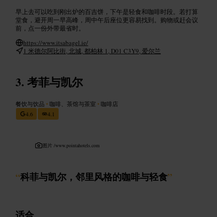
早上去可以吃到刚出炉的百吉饼，下午是轻食和咖啡时段。若打算
堂食，避开周一早高峰，周中午后座位更容易找到。购物或赶会议
前，点一份外带最省时。
https://www.itsabagel.ie/
1 米德尔阿比街, 北城, 都柏林 1, D01 C3Y9, 爱尔兰
考菲与凯尔
餐饮与饮品
•
咖啡、茶馆与茶室
•
咖啡店
4.6
4.1
图片 /
www.pointahotels.com
“
科菲与凯尔，邻里风格的咖啡与轻食
”
适合