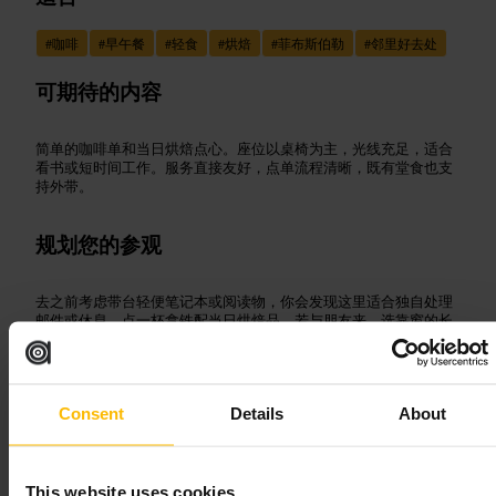
#
咖啡
#
早午餐
#
轻食
#
烘焙
#
菲布斯伯勒
#
邻里好去处
可期待的内容
简单的咖啡单和当日烘焙点心。座位以桌椅为主，光线充足，适合
看书或短时间工作。服务直接友好，点单流程清晰，既有堂食也支
持外带。
规划您的参观
去之前考虑带台轻便笔记本或阅读物，你会发现这里适合独自处理
邮件或休息。点一杯拿铁配当日烘焙品，若与朋友来，选靠窗的长
桌。若想外带，点单柜台通常效率较高。
465 北圆环路，菲布斯伯勒，都柏林，D07 TPR3，爱尔兰
Consent
Details
About
咖啡的艺术
This website uses cookies
餐饮
•
咖啡馆、咖啡和茶馆
•
咖啡店