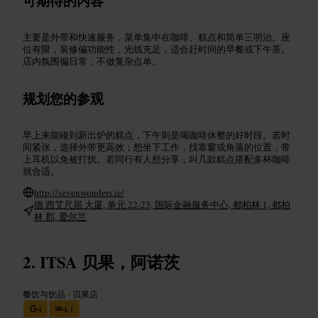
可期待的内容
主要是外带和快速服务，菜单集中在咖啡、糕点和简单三明治。座
位有限，装修偏功能性，光线充足，适合赶时间的早餐或下午茶。
店内氛围偏日常，不做复杂点单。
规划您的参观
早上来能碰到新出炉的糕点，下午则是喝咖啡休整的好时段。若时
间紧张，选择外带更高效；想坐下工作，找靠窗或角落的位置，带
上耳机以免被打扰。若同行有人想分享，叫几款糕点搭配多杯咖啡
就合适。
http://sevenwonders.ie/
德 西艾尺屈 大厦, 单元 22-23, 国际金融服务中心, 都柏林 1, 都柏
林 郡, 爱尔兰
ITSA 贝果，阿诺茨
餐饮与饮品
•
贝果店
4
4.1