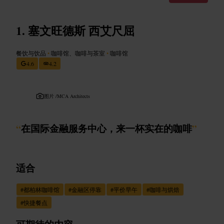
塞文旺德斯 西艾尺屈
餐饮与饮品
•
咖啡馆、咖啡与茶室
•
咖啡馆
4.6
4.2
图片 /
MCA Architects
“
在国际金融服务中心，来一杯实在的咖啡
”
适合
#
都柏林咖啡馆
#
金融区停靠
#
平价早午
#
咖啡与烘焙
#
快捷餐点