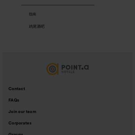
指南
鸡尾酒吧
Contact
FAQs
Join our team
Corporates
Groups