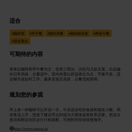
适合
#
咖啡馆
#
早午餐
#
随性用餐
#
都柏林美食
#
商务午餐
#
朋友聚会
可期待的内容
菜单以咖啡和早午餐为主，也有三明治、沙拉与几款主菜。出品偏
向日常风味，分量适中。室内布置以舒适座位为主，节奏不急，适
合聊天或短时工作。服务直接且高效，点餐流程简明。
规划您的参观
早上来一杯咖啡可以开启一天，午后适合吃轻食或和朋友小聚。周
末客流上升，想坐下建议早点到或为大团体提前联系店家。把这次
造访和附近街区步行行程搭配，可把时间安排得更顺手。
http://www.panem.ie/