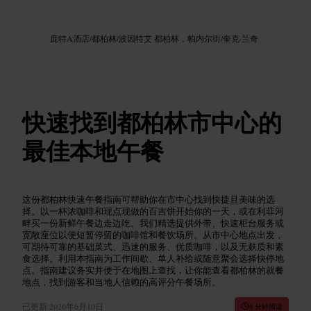
图片 /
Google AI
庞特A酒店
/
都柏林
/
波因特艾 都柏林，帕内尔街
/
奎克·兰奇
快速找到都柏林市中心的
最佳本地午餐
这份都柏林快速午餐指南可帮助你在市中心找到快捷且美味的选
择。以一杯浓咖啡和现点现做的百吉饼开始你的一天，或在利菲河
畔买一份新鲜午餐边走边吃。我们精选提供外带、快速柜台服务或
宽敞座位以便短暂停留的咖啡馆和餐饮场所。从市中心地点出发，
可期待可靠的基础菜式、迅速的服务、优质咖啡，以及无麸质和素
食选择。利用本指南为工作间歇、单人补给或随意聚会选择快停地
点。指南建议务实并便于在地图上查找，让你能查看都柏林的就餐
地点，找到游客和当地人信赖的高评分午餐场所。
已更新
2026年6月10日
6 分钟阅读