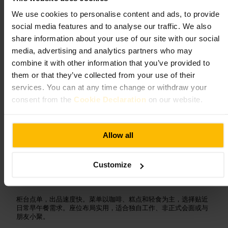
4.5
3.9
We use cookies to personalise content and ads, to provide
social media features and to analyse our traffic. We also
share information about your use of our site with our social
图片 /
The Art of Coffee ☕️
media, advertising and analytics partners who may
combine it with other information that you’ve provided to
“
在北城停下，喝一杯利落的咖啡
”
them or that they’ve collected from your use of their
services. You can at any time change or withdraw your
consent from the
Cookie Declaration
on our website.
适合
Allow all
#
都柏林咖啡
#
北城区
#
预算友好
#
笔电友好
#
早午餐
#
烘焙点心
Customize
可期待的内容
柜台点单，出品速度快。菜单以咖啡、糕点和轻食为主，选择贴近
日常早午餐需求。座位布局实用，适合独自工作、非正式会面或与
朋友小聚。