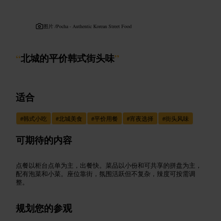
图片 /
Pocha - Authentic Korean Street Food
“
北城的平价韩式街头味
”
适合
#
韩式小吃
#
北城美食
#
平价用餐
#
宵夜选择
#
街头风味
可期待的内容
点餐以柜台点单为主，出餐快。菜品以小份和可共享的拼盘为主，
配有泡菜和小菜。座位靠街，氛围活跃但不复杂，辣度可按需调
整。
规划您的参观