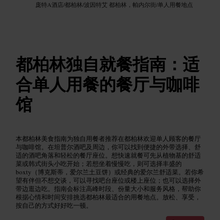
庞特A酒店
/
都柏林
/
波因特艾 都柏林，帕内尔街
/
单人用餐地点
都柏林独自就餐指南：适
合单人用餐的餐厅与咖啡
馆
本都柏林美食指南为独自用餐者推荐在都柏林欢迎单人顾客的餐厅
与咖啡馆。在坦普尔酒吧及周边，你可以找到便捷的外带选择、舒
适的酒吧角落和轻松的餐厅座位。想快速就餐可先从植物基的舒适
菜或韩式街头小吃开始；若想坐着慢慢吃，则可选择丰盛的
boxty（博克斯蒂，爱尔兰土豆饼）或经典的爱尔兰舒适菜。若你希
望有伴但不想交谈，可以寻找吧台座位或楼上座位；也可以选择外
带边逛边吃。指南会标注高峰时段、份量大小和服务风格，帮助你
根据心情和时间安排挑选都柏林最适合的用餐地点。放松、享受，
按自己的方式好好吃一顿。