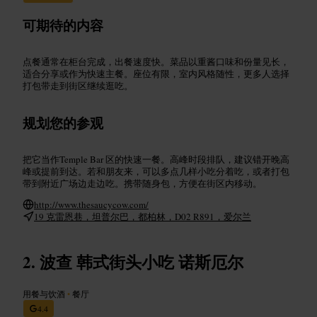
可期待的内容
点餐通常在柜台完成，出餐速度快。菜品以重酱口味和份量见长，
适合分享或作为快速主餐。座位有限，室内风格随性，更多人选择
打包带走到街区继续逛吃。
规划您的参观
把它当作Temple Bar 区的快速一餐。高峰时段排队，建议错开晚高
峰或提前到达。若和朋友来，可以多点几样小吃分着吃，或者打包
带到附近广场边走边吃。携带随身包，方便在街区内移动。
http://www.thesaucycow.com/
19 克雷恩巷，坦普尔巴，都柏林，D02 R891，爱尔兰
波查 韩式街头小吃 诺斯厄尔
用餐与饮酒
•
餐厅
4.4