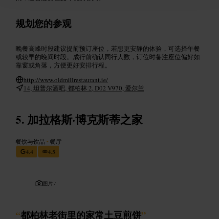
规划您的参观
晚餐高峰时段建议提前预订座位，若想更安静的体验，可选择午餐
或较早的晚间时段。成行前确认同行人数，订位时备注座位偏好如
靠窗或角落，方便更好安排行程。
http://www.oldmillrestaurant.ie/
14, 坦普尔酒吧, 都柏林 2, D02 V970, 爱尔兰
加拉格斯·博克斯蒂之家
餐饮与饮品
•
餐厅
4.4
4.5
图片 /
“
都柏林老街里的家常土豆煎饼
”