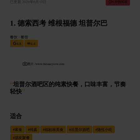
已更新
2026年6月10日
6 分钟阅读
德索西考 维根福德 坦普尔巴
餐饮
•
餐馆
4.8
4.4
图片 /
www.thesaucycow.com
“
坦普尔酒吧区的纯素快餐，口味丰富，节奏
轻快
”
适合
#
素食
#
纯素
#
都柏林美食
#
坦普尔酒吧
#
随性小吃
#
朋友聚餐