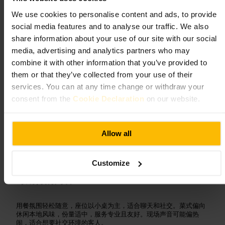
餐饮
•
餐厅
We use cookies to personalise content and ads, to provide
4.5
social media features and to analyse our traffic. We also
share information about your use of our site with our social
media, advertising and analytics partners who may
图片 /
Tripadvisor
combine it with other information that you’ve provided to
them or that they’ve collected from your use of their
“
古磨坊餐厅，邻里风味与轻松氛围
”
services. You can at any time change or withdraw your
consent from the
Cookie Declaration
on our website.
适合
Allow all
#
都柏林美食
#
泰普尔酒吧
#
爱尔兰风味
#
社交用餐
#
休闲餐厅
Customize
可期待的内容
用餐氛围轻松随意，座位以小桌为主，适合聊天和社交。菜式偏向
休闲本地风味，份量适中，服务专业且友好。现场声音可能偏热
闹，适合想要社交环境的客人。