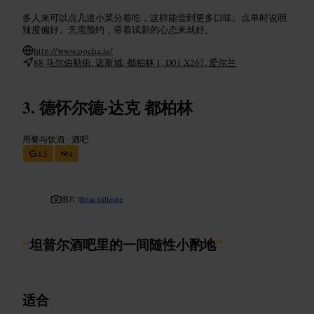
多人来可以点几道小菜分着吃，这样能尝到更多口味。点单时说明
辣度偏好。无需预约，带着试新的心态来就好。
http://www.pocha.ie/
88 马尔伯勒街, 诺斯城, 都柏林 1, D01 X267, 爱尔兰
德怀尔德·达克 都柏林
用餐与饮酒
•
酒吧
4.5
4
图片 /
Brian Gillespie
“
坦普尔酒吧里的一间随性小酌地
”
适合