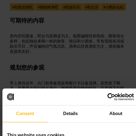
#
坦普尔酒吧
#
都柏林酒吧
#
现场音乐
#
夜生活
#
小酌好去处
可期待的内容
室内空间紧凑，吧台与高脚桌为主。氛围偏随性和热闹，顾客组合
多样，包括独自来喝一杯的旅客、情侣和小团体。常有现场表演或
娱乐节目，声音偏响但气氛活跃。酒单以经典酒饮为主，酒保服务
直接而友好。
规划您的参观
带上身份证件，出门前准备现金和银行卡以备选择。若想坐下聊
天，尽量早点到以抢占座位。想感受更安静的时段，可选择下午时
段，想看热闹则晚上更合适。附近有许多餐馆，酒前或酒后都方便
找吃的。
http://thewildduck.ie/
Consent
Details
About
奥尔德米尔餐厅
This website uses cookies