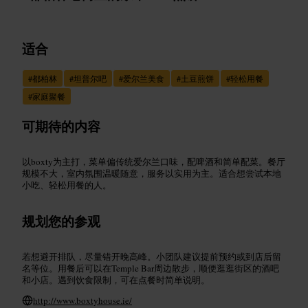
适合
#
都柏林
#
坦普尔吧
#
爱尔兰美食
#
土豆煎饼
#
轻松用餐
#
家庭聚餐
可期待的内容
以boxty为主打，菜单偏传统爱尔兰口味，配啤酒和简单配菜。餐厅
规模不大，室内氛围温暖随意，服务以实用为主。适合想尝试本地
小吃、轻松用餐的人。
规划您的参观
若想避开排队，尽量错开晚高峰。小团队建议提前预约或到店后留
名等位。用餐后可以在Temple Bar周边散步，顺便逛逛街区的酒吧
和小店。遇到饮食限制，可在点餐时简单说明。
http://www.boxtyhouse.ie/