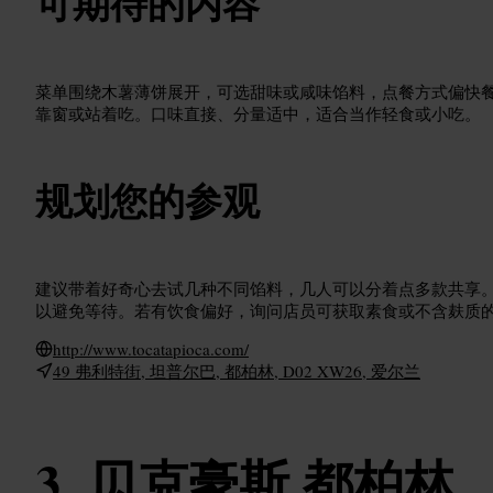
可期待的内容
菜单围绕木薯薄饼展开，可选甜味或咸味馅料，点餐方式偏快
靠窗或站着吃。口味直接、分量适中，适合当作轻食或小吃。
规划您的参观
建议带着好奇心去试几种不同馅料，几人可以分着点多款共享
以避免等待。若有饮食偏好，询问店员可获取素食或不含麸质
http://www.tocatapioca.com/
49 弗利特街, 坦普尔巴, 都柏林, D02 XW26, 爱尔兰
贝克豪斯 都柏林