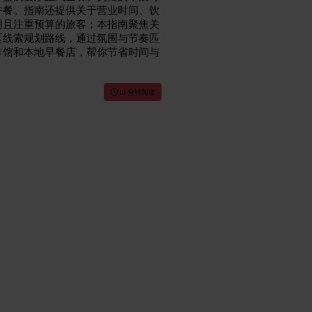
午餐。指南还提供关于营业时间、饮
明且注重预算的旅客；本指南聚焦关
区线索规划路线，通过氛围与节奏匹
啡馆和本地早餐店，帮你节省时间与
10 分钟阅读