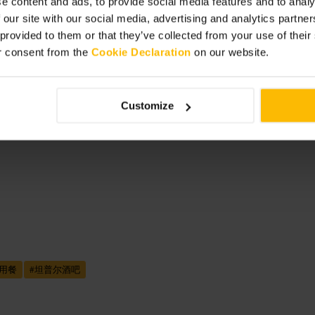
e content and ads, to provide social media features and to analy
 our site with our social media, advertising and analytics partn
 provided to them or that they’ve collected from your use of thei
r consent from the
Cookie Declaration
on our website.
到都柏林的随性
Customize
用餐
#
坦普尔酒吧