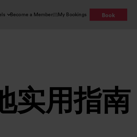
els
Become a Member
My Bookings
Book
地实用指南