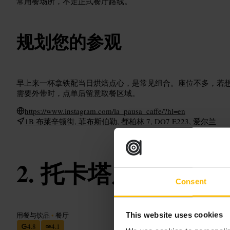
常用餐场所，不走正式餐厅路线。
规划您的参观
早上来一杯拿铁配当日烘焙点心，是常见组合。座位不多，若
需要外带时，点单后留意取餐区域。
https://www.instagram.com/la_pausa_caffe/?hl=en
1B 布莱辛顿街, 菲布斯伯勒, 都柏林 7, DO7 E223, 爱尔兰
托卡塔皮奥卡豪斯
Consent
用餐与饮品
•
餐厅
This website uses cookies
4.8
4.1