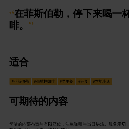
“
在菲斯伯勒，停下来喝一
啡。
”
适合
#
菲斯伯勒
#
都柏林咖啡
#
早午餐
#
轻食
#
本地小店
可期待的内容
简洁的内部布置与有限座位，注重咖啡与当日烘焙。服务亲切