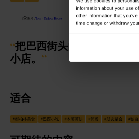
We use cookies to personalis
information about your use of
other information that you’ve
图片 /
Toca - Tapioca House
time change or withdraw you
“
把巴西街头的木薯薄饼带
小店。
”
适合
#
都柏林美食
#
巴西小吃
#
木薯薄饼
#
简餐
#
朋友聚会
#
独自