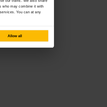
se our traffic. We also share
ers who may combine it with
r services. You can at any
Allow all