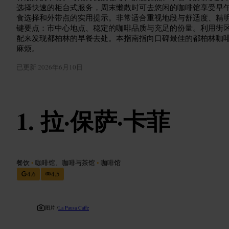
选择快速的柜台式服务，周末懒散时可去悠闲的咖啡馆享受早
食选择和外带点的实用提示。非常适合重视地段与舒适度、精
键要点：市中心地点、稳定的咖啡品质与充足的份量。利用街
配来发现都柏林的早餐去处。本指南指向口碑最佳的都柏林咖
麻烦。
已更新
2026年6月10日
拉·保萨·卡菲
餐饮
•
咖啡馆、咖啡与茶馆
•
咖啡馆
4.6
4.5
图片 /
La Pausa Caffe