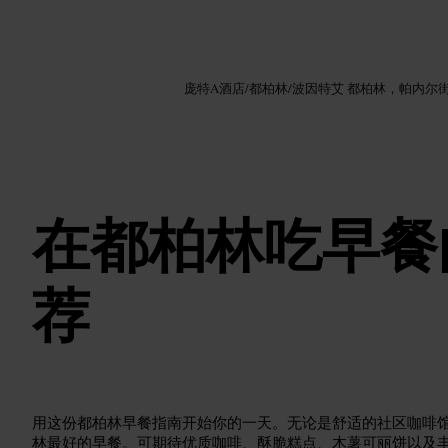
图片 /
Google AI
庞特A酒店
/
都柏林
/
波因特艾 都柏林，帕内尔
在都柏林吃早餐
荐
用这份都柏林早餐指南开始你的一天。无论是舒适的社区咖啡
林最好的早餐。可期待优质咖啡、酥脆糕点、木薯可丽饼以及