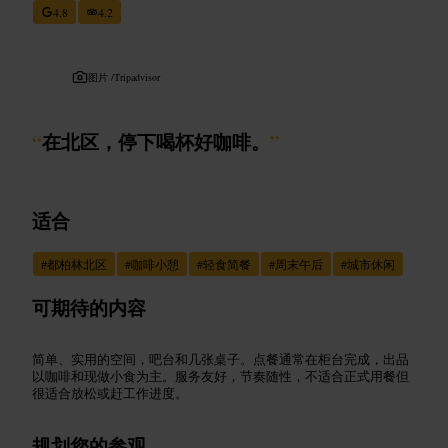
4.8
4.2
图片 /
Tripadvisor
“
在北区，停下喝杯好咖啡。
”
适合
#
都柏林北区
#
咖啡小憩
#
轻食简餐
#
周末午后
#
城市休闲
可期待的内容
简单、实用的空间，吧台和几张桌子。点餐通常在柜台完成，出品
以咖啡和现做小食为主。服务友好，节奏随性，不适合正式用餐但
很适合放松或赶工作进度。
规划您的参观