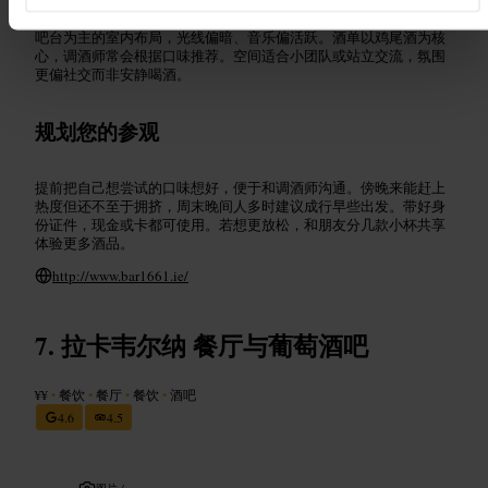
吧台为主的室内布局，光线偏暗、音乐偏活跃。酒单以鸡尾酒为核
心，调酒师常会根据口味推荐。空间适合小团队或站立交流，氛围
更偏社交而非安静喝酒。
规划您的参观
提前把自己想尝试的口味想好，便于和调酒师沟通。傍晚来能赶上
热度但还不至于拥挤，周末晚间人多时建议成行早些出发。带好身
份证件，现金或卡都可使用。若想更放松，和朋友分几款小杯共享
体验更多酒品。
http://www.bar1661.ie/
拉卡韦尔纳 餐厅与葡萄酒吧
¥¥
•
餐饮
•
餐厅
•
餐饮
•
酒吧
4.6
4.5
图片 /