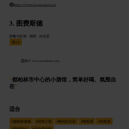
https://www.loosecanon.ie/
图费斯德
用餐与饮酒
•
酒吧
•
休息室
4.9
图片 /
www.pointahotels.com
“
都柏林市中心的小酒馆，简单好喝、氛围自
在
”
适合
#
都柏林酒廊
#
邻里小馆
#
晚间好去处
#
葡萄酒
#
鸡尾酒
#
朋友聚会
#
适合带电脑