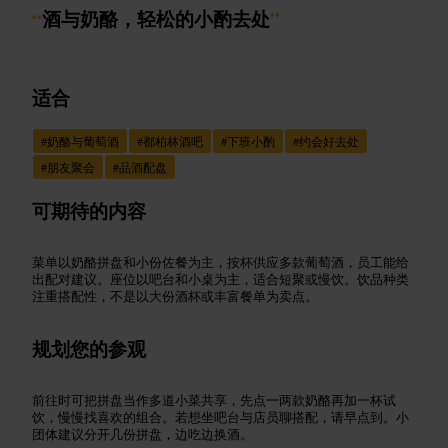
“
酒与奶酪，轻松的小酌去处
”
适合
#
奶酪与葡萄酒
#
都柏林酒吧
#
下班小酌
#
约会好去处
#
朋友聚会
#
品酒配盘
可期待的内容
菜单以奶酪拼盘和小份佐餐为主，按杯供应多款葡萄酒，员工能给
出配对建议。座位以吧台和小桌为主，适合短聚或慢饮。饮品种类
注重搭配性，不是以大份酒杯或丰富餐单为卖点。
规划您的参观
前往时可把拼盘当作多道小菜共享，先点一两款奶酪再加一杯试
饮，慢慢找喜欢的组合。若想坐吧台与店员聊搭配，请早点到。小
团体建议分开几份拼盘，边吃边换酒。