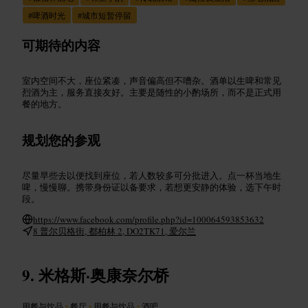
#
啤酒时光
#
城市短暂停留
可期待的内容
室内空间不大，座位紧凑，声音偏高但不嘈杂。酒单以生啤和常见
烈酒为主，服务直接友好。主要是随性的小酌场所，而不是正式用
餐的地方。
规划您的参观
尽量早些去以便找到座位，若人数较多可分批进入。点一杯当地生
啤，慢慢聊。携带身份证以备要求，若想更安静的体验，选下午时
段。
https://www.facebook.com/profile.php?id=100064593853632
8 普尔贝格街, 都柏林 2, DO2TK71, 爱尔兰
米格斯·奥康奈尔桥
用餐与饮品
•
餐厅
•
用餐与饮品
•
酒吧