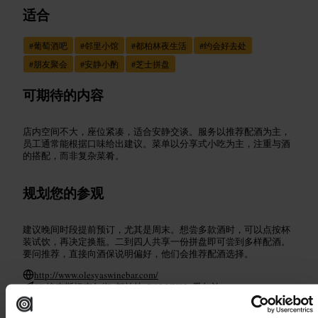
适合
#
葡萄酒吧
#
邻里小馆
#
都柏林夜生活
#
约会好去处
#
朋友聚会
#
安静小酌
#
芝士拼盘
可期待的内容
店内空间不大，座位紧凑，适合安静交谈。服务以推荐配酒为主，
员工通常能根据口味给出建议。菜单以分享式小吃为主，注重与酒
的搭配，而非复杂菜肴。
规划您的参观
建议晚间时段提前预订，尤其是周末。想尝多款酒时，可以点按杯
装试饮，再决定换瓶。二到四人共享一份拼盘即可尝到多样配酒。
要问推荐，直接向酒保说明偏好，他们会推荐配酒选择。
http://www.olesyaswinebar.com/
18 埃克斯切克尔街, 都柏林, D02 NX82, 爱尔兰