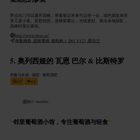
早点出门可以避开高峰。带着笔记本来可以坐一会，或约朋友来共
享几道小食。若想拍照，选择靠窗位，光线更好。留出余地排队，
高峰时座位紧张。
http://www.sfuso.ie/
布鲁姆巷, 诺斯赛德, 都柏林 1, D01 V127, 爱尔兰
奥列西娅的 瓦恩 巴尔 & 比斯特罗
用餐与饮酒
•
酒吧
•
葡萄酒吧
4.5
4.4
图片 /
OpenTable
“
邻里葡萄酒小馆，专注葡萄酒与轻食
”