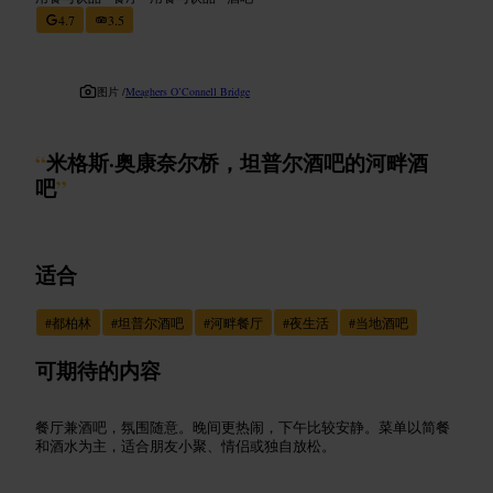
4.7
3.5
图片 /
Meaghers O’Connell Bridge
“
米格斯·奥康奈尔桥，坦普尔酒吧的河畔酒
吧
”
适合
#
都柏林
#
坦普尔酒吧
#
河畔餐厅
#
夜生活
#
当地酒吧
可期待的内容
餐厅兼酒吧，氛围随意。晚间更热闹，下午比较安静。菜单以简餐
和酒水为主，适合朋友小聚、情侣或独自放松。