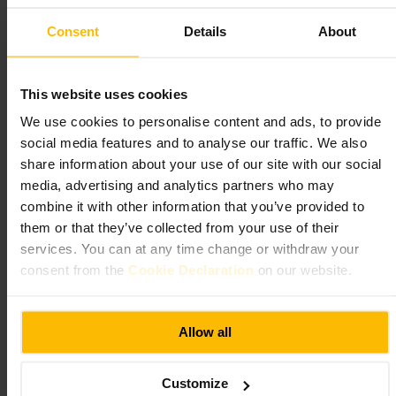
巴尔 1661
Consent
Details
About
餐饮与饮酒
•
酒吧
•
餐饮与饮酒
•
酒吧
•
鸡尾酒吧
4.8
4.5
This website uses cookies
We use cookies to personalise content and ads, to provide
图片 /
BAR 1661
social media features and to analyse our traffic. We also
share information about your use of our site with our social
media, advertising and analytics partners who may
“
Rotunda区的夜间聚点，手工鸡尾酒和聊得
来的氛围
”
combine it with other information that you’ve provided to
them or that they’ve collected from your use of their
services. You can at any time change or withdraw your
consent from the
Cookie Declaration
on our website.
适合
#
都柏林酒吧
#
Rotunda区
#
手工鸡尾酒
#
夜生活
#
朋友聚会
Allow all
#
情侣夜出
#
单人喝一杯
可期待的内容
Customize