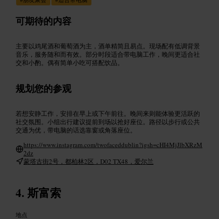
可期待的内容
主要以鸡尾酒和葡萄酒为主，酒单精简且易点。现场配有低调背景
音乐，服务随和而有效。部分时段适合带电脑工作，晚间更适合社
交和小酌。偶有简单小吃可搭配饮品。
规划您的参观
若想安静工作，安排在早上或下午前往。晚间来则能体验更活跃的
社交氛围。小组出行建议提前到场以抢好座位。路径以步行或公共
交通为优，带电脑的话选靠窗或角落座位。
https://www.instagram.com/twofaceddublin?igsh=cHI4MjJlbXRzM
2dz
蒙塔古街2号，都柏林2区，D02 TX48，爱尔兰
斯富索
地点