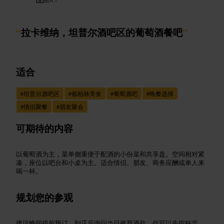
“
拉卡维纳，坦普尔酒吧区的葡萄酒餐吧
”
适合
#
坦普尔酒吧区
#
都柏林美食
#
葡萄酒吧
#
晚餐选择
#
情侣聚餐
#
朋友聚会
可期待的内容
以葡萄酒为主，菜单侧重便于配酒的小份菜和共享盘。空间相对紧
凑，座位以吧台和小桌为主。适合情侣、朋友、商务应酬或单人来
喝一杯。
规划您的参观
建议晚间提前预订。到店后询问当日推荐酒款，你可以先按杯尝