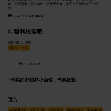
试，再配两道小菜分着吃。若想更安静，选工作日傍晚或下午时
段。
http://www.lacaverna.ie/
穆利根酒吧
餐饮与饮品
•
酒吧
4.6
4.6
图片 /
Tripadvisor
“
朴实的都柏林小酒馆，气氛随性
”
适合
#
都柏林酒吧
#
邻里小酌
#
传统酒馆
#
随性夜生活
#
当地氛围