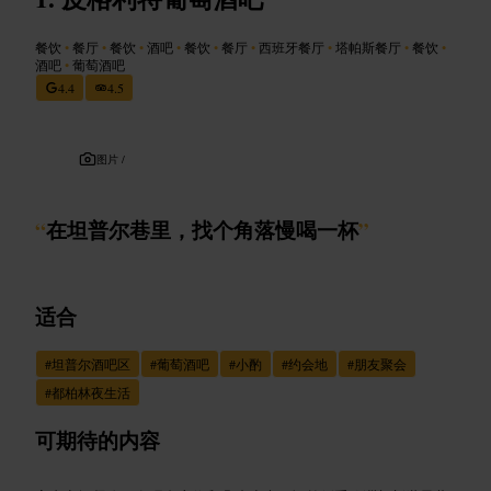
餐饮
•
餐厅
•
餐饮
•
酒吧
•
餐饮
•
餐厅
•
西班牙餐厅
•
塔帕斯餐厅
•
餐饮
•
酒吧
•
葡萄酒吧
4.4
4.5
图片 /
“
在坦普尔巷里，找个角落慢喝一杯
”
适合
#
坦普尔酒吧区
#
葡萄酒吧
#
小酌
#
约会地
#
朋友聚会
#
都柏林夜生活
可期待的内容