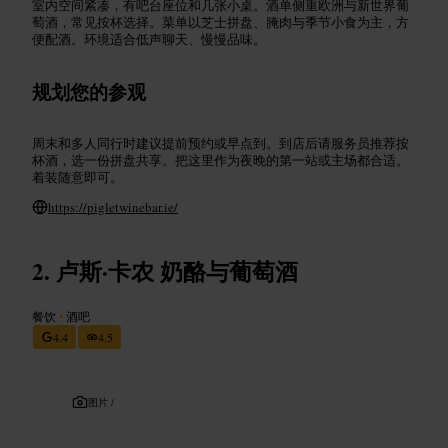
室内空间紧凑，有吧台座位和几张小桌。酒单侧重欧洲与新世界葡
萄酒，常见按杯选择。菜单以芝士拼盘、腌肉与季节小食为主，方
便配酒。环境适合低声聊天、慢慢品味。
规划您的参观
周末和多人同行时建议提前预约或早点到。到店后请服务员推荐按
杯酒，选一份拼盘共享。把这里作为夜晚的第一站或主场都合适。
着装随意即可。
https://pigletwinebar.ie/
卢斯·卡农 奶酪与葡萄酒
餐饮
•
酒吧
4.4
4.5
图片 /