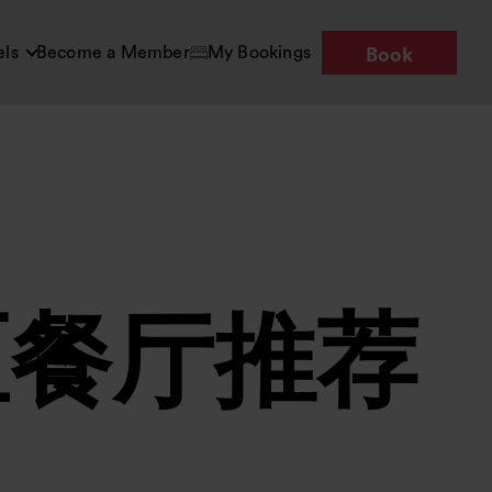
els
Become a Member
My Bookings
Book
区餐厅推荐