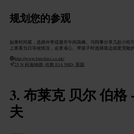
规划您的参观
如果时间紧，选择外带或避开午间高峰。与同事分享几款小吃
上查看当日等候情况，会更省心。带孩子时选择靠边或更宽敞
http://www.butchies.co.uk/
25 N 科洛纳德, 伦敦 E14 5HD, 英国
布莱克 贝尔 伯格 
夫