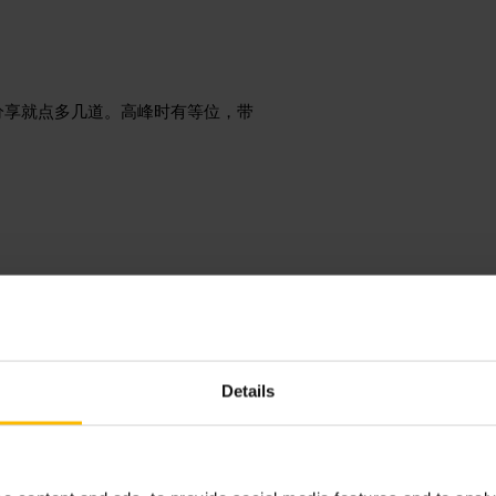
分享就点多几道。高峰时有等位，带
头
Details