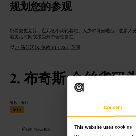
规划您的参观
饿着去更划算，点几道小菜轮着吃。人少时可坐吧台，想多人
着灵活时间或接受外带会更自在。
77 马什沃尔, 伦敦 E14 9SH, 英国
布奇斯 金丝雀码
餐饮
•
餐厅
Consent
4.5
This website uses cookies
图片 /
Market Halls