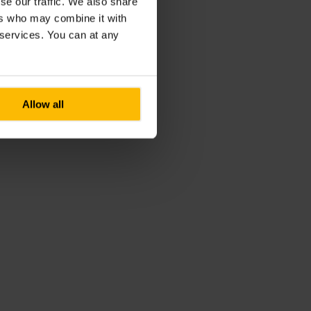
se our traffic. We also share
ers who may combine it with
r services. You can at any
Allow all