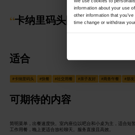
We use cookies to personalis
information about your use of
“
卡纳里码头附近的随性一
other information that you’ve
time change or withdraw you
适合
#
卡纳里码头
#
快餐
#
社交用餐
#
亲子友好
#
商务午餐
#
朋友
可期待的内容
简明菜单，出餐速度快。室内座位以吧台和小桌为主，适合短
工作用餐，晚上更适合放松聊天。服务直接且高效。