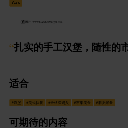
4.6
图片 /
www.blackbearburger.com
“
扎实的手工汉堡，随性的
适合
#
汉堡
#
美式快餐
#
金丝雀码头
#
市集美食
#
朋友聚餐
可期待的内容