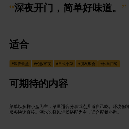
“
深夜开门，简单好味道。
”
适合
#
深夜食堂
#
伦敦宵夜
#
日式小菜
#
朋友聚会
#
独自用餐
可期待的内容
菜单以多样小盘为主，菜量适合分享或点几道自己吃。环境偏
服务快速直接。酒水选择以轻松搭配为主，适合配餐小酌。