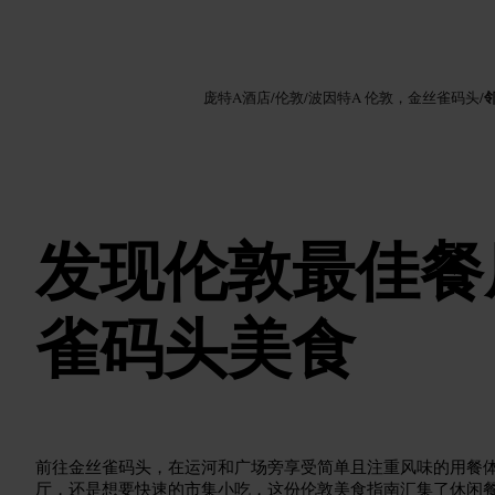
图片 /
Google AI
庞特A酒店
/
伦敦
/
波因特A 伦敦，金丝雀码头
/
发现伦敦最佳餐
雀码头美食
前往金丝雀码头，在运河和广场旁享受简单且注重风味的用餐
厅，还是想要快速的市集小吃，这份伦敦美食指南汇集了休闲