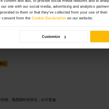
e content and ads, to provide social media features and to analy
 our site with our social media, advertising and analytics partn
餐，快而可靠。
”
 provided to them or that they’ve collected from your use of thei
r consent from the
Cookie Declaration
on our website.
Customize
聚会
暂停留。氛围随时间变化，白天更偏