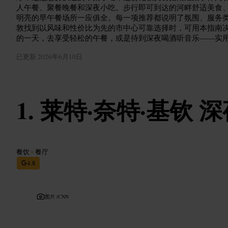
人午餐、聚餐晚餐和深夜小吃。步行即可到达的河畔舒适美食
明亮的早午餐场所一应俱全。每一项推荐都说明了氛围、服务
敦找到以风味和性价比为先的市中心可靠选择时，可用本指南
的一天，去享受轻松的午餐，或是待到深夜喝酒听音乐——实
已更新
2026年6月10日
莱特·奈特·基钦 
餐饮
•
餐厅
4.8
图片 /
CNN