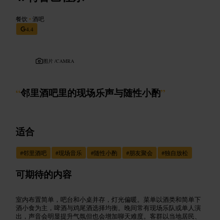
餐饮
•
酒吧
4.4
图片 /
CAMRA
“
邻里酒吧里的现场乐声与随性小酌
”
适合
#
邻里酒吧
#
现场音乐
#
随性小酌
#
朋友聚会
#
独自放松
可期待的内容
室内布置简单，吧台和小桌并存，灯光偏暖。菜单以酒类和简单下
酒小食为主，啤酒与鸡尾酒选择均衡。晚间常有现场乐队或单人演
出，声音会明显提升气氛但也会增加聊天难度。客群以当地居民、