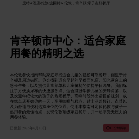
庞特A酒店
/
伦敦
/
波因特A 伦敦，肯辛顿
/
亲子友好餐厅
肯辛顿市中心：适合家庭
用餐的精明之选
本伦敦餐饮指南帮助家庭寻找适合儿童的轻松可靠餐厅，侧重于肯
辛顿及周边街区。你会找到适合早起的早餐面包店、阳光露台上的
悠长午餐，以及提供儿童菜单和儿童餐椅的便捷平日晚餐。我们标
注了方便换尿布的快捷服务点、适合蹒跚学步儿童的安静角落，以
及欢迎年纪较大的孩子的热闹餐厅。高峰时段外出请提前规划，或
在糕点店开始你的一天，享用咖啡与糕点。贴士涵盖预订、点菜以
及为舒适与便利选择座位的位置。使用本指南可定位伦敦与孩子一
起用餐的最佳地点，发现伦敦顶级家庭餐厅，并一起享受无压力的
用餐体验。
已更新
2026年6月10日
11 分钟阅读