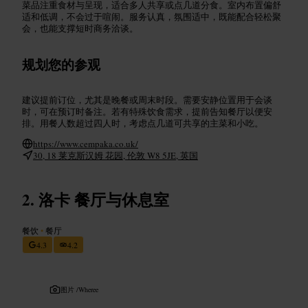
菜品注重食材与呈现，适合多人共享或点几道分食。室内布置偏舒
适和低调，不会过于喧闹。服务认真，氛围适中，既能配合轻松聚
会，也能支撑短时商务洽谈。
规划您的参观
建议提前订位，尤其是晚餐或周末时段。需要安静位置用于会谈
时，可在预订时备注。若有特殊饮食需求，提前告知餐厅以便安
排。用餐人数超过四人时，考虑点几道可共享的主菜和小吃。
https://www.cempaka.co.uk/
30, 18 莱克斯汉姆 花园, 伦敦 W8 5JE, 英国
洛卡 餐厅与休息室
餐饮
•
餐厅
4.3
4.2
图片 /
Wheree