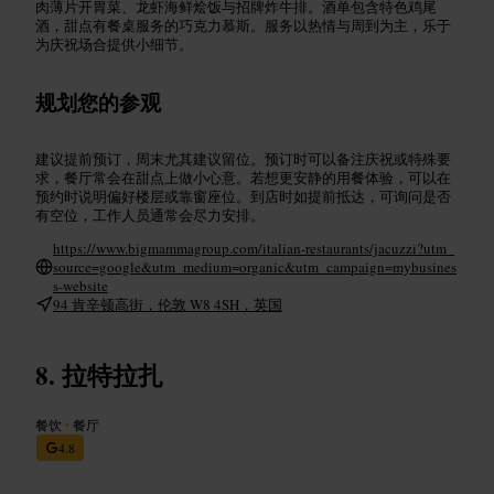
肉薄片开胃菜、龙虾海鲜烩饭与招牌炸牛排。酒单包含特色鸡尾
酒，甜点有餐桌服务的巧克力慕斯。服务以热情与周到为主，乐于
为庆祝场合提供小细节。
规划您的参观
建议提前预订，周末尤其建议留位。预订时可以备注庆祝或特殊要
求，餐厅常会在甜点上做小心意。若想更安静的用餐体验，可以在
预约时说明偏好楼层或靠窗座位。到店时如提前抵达，可询问是否
有空位，工作人员通常会尽力安排。
https://www.bigmammagroup.com/italian-restaurants/jacuzzi?utm_
source=google&utm_medium=organic&utm_campaign=mybusines
s-website
94 肯辛顿高街，伦敦 W8 4SH，英国
拉特拉扎
餐饮
•
餐厅
4.8