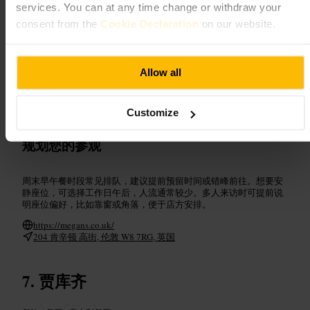
services. You can at any time change or withdraw your
#
肯辛顿早午餐
#
随性餐厅
#
朋友聚会
#
情侣约会
#
商务午餐
consent from the
Cookie Declaration
on our website.
可期待的内容
Allow all
室内布置偏随性和亲切，座位以桌椅为主，适合小组和二人用餐。
菜单侧重早午餐与轻食，菜品呈现简洁风格，份量适中。服务以实
用为主，点餐与结账流程通常顺畅。
Customize
规划您的参观
周末早午餐时段常见排队，建议提前预留时间或错峰前往。想要安
静座位，可选择工作日午后，人流通常较少。多人来访时可提前说
明座位偏好，比如靠窗或角落，便于店方安排。
https://megans.co.uk/
204 肯辛顿 高街, 伦敦 W8 7RG, 英国
贾库齐