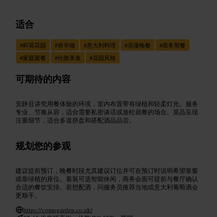
适合
#
科莫花园
#
肯辛顿
#
意大利料理
#
浪漫晚餐
#
商务用餐
#
家庭聚餐
#
伦敦美食
#
花园风格
可期待的内容
安静且讲究用餐体验的环境，室内布置带有绿植和轻柔灯光。服务
专业、节奏从容，适合需要私密谈话或放松就餐的场合。菜品呈现
注重细节，适合多道拼盘和搭配酒品品尝。
规划您的参观
建议提前预订，晚餐时段尤其建议订位并可在预订时说明希望靠窗
或靠绿植的座位。着装可选智能休闲，商务会面可提前与餐厅确认
合适的餐饮安排。若想配酒，问服务员推荐当地或意大利葡萄酒会
更顺手。
https://comogarden.co.uk/