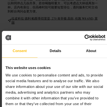
以和同伴点几份共享。若你喝咖啡量大，可以考虑点大杯或再加一
杯。店内有座位，但高峰时段可能要短暂排位，遇到服务忙时主动
到柜台询问会更方便。
拉皮科拉 德利 帕斯蒂切里亚, 270 肯辛顿 高街, 伦敦 W8 6ND, 英
国
梅根斯 高街 餐厅（肯辛顿）
用餐和饮品
•
餐厅
Consent
Details
About
4.5
3.8
This website uses cookies
图片 /
Megan's
We use cookies to personalise content and ads, to provide
social media features and to analyse our traffic. We also
“
高街上的随性早午餐聚点
”
share information about your use of our site with our social
media, advertising and analytics partners who may
combine it with other information that you’ve provided to
适合
them or that they’ve collected from your use of their