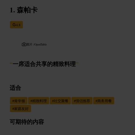
森帕卡
4.8
图片 /
OpenTable
“
一席适合共享的精致料理
”
适合
#
肯辛顿
#
精致料理
#
社交聚餐
#
情侣推荐
#
商务用餐
#
家庭友好
可期待的内容