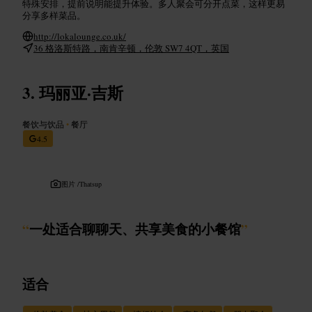
特殊安排，提前说明能提升体验。多人聚会可分开点菜，这样更易
分享多样菜品。
http://lokalounge.co.uk/
36 格洛斯特路，南肯辛顿，伦敦 SW7 4QT，英国
玛丽亚·吉斯
餐饮与饮品
•
餐厅
4.5
图片 /
Thatsup
“
一处适合聊聊天、共享美食的小餐馆
”
适合