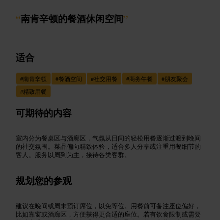
“
南肯辛顿的餐酒休闲空间
”
适合
#
南肯辛顿
#
餐酒空间
#
社交用餐
#
商务午餐
#
朋友聚会
#
精致用餐
可期待的内容
室内分为餐桌区与酒廊区，气氛从日间的轻松用餐逐渐过渡到晚间
的社交氛围。菜品偏向精致体验，适合多人分享或注重用餐细节的
客人。服务以周到为主，接待各类客群。
规划您的参观
建议在晚间或周末预订席位，以免等位。用餐前可备注座位偏好，
比如靠窗或酒廊区，方便获得更合适的座位。若有饮食限制或需要