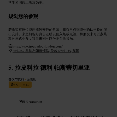
学生和周边上班族为主。
规划您的参观
若希望有座位或想找较安静的角落，建议早点到或先确认当晚的演
出安排。来之前备好身份证明以便入场或点酒。和朋友来可以点几
款分享式小食，独自来则可以坐吧台听音乐。
http://www.troubadourlondon.com/
265-267 奥德布朗普顿路, 伦敦 SW5 9JA, 英国
拉皮科拉 德利 帕斯蒂切里亚
餐饮与饮料
•
面包店
4.5
4.7
图片 /
Tripadvisor