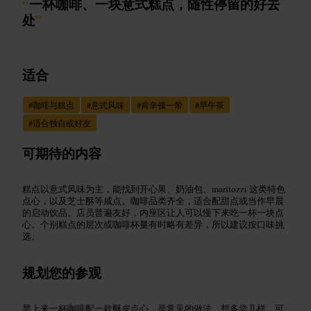
“
一杯咖啡、一块意式糕点，随性停留的好去
处
”
适合
#
咖啡与糕点
#
意式风味
#
肯辛顿一带
#
早午茶
#
适合独自或好友
可期待的内容
糕点以意式风味为主，能找到开心果、奶油包、maritozzi 这类特色
点心，以及芝士酥等咸点。咖啡品类齐全，适合配甜点或当作早晨
的启动饮品。店员普遍友好，内座区让人可以慢下来吃一杯一块点
心。个别糕点的层次或咖啡杯量有时略有差异，所以建议按口味挑
选。
规划您的参观
早上来一杯咖啡配一款酥皮点心，是常见的做法。想多尝几样，可