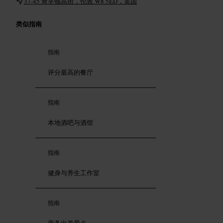
37-45 肯辛顿高街，伦敦 W8 5ED，英国
类似指南
指南
评分最高的餐厅
指南
本地酒吧与酒馆
指南
健身与养生工作室
指南