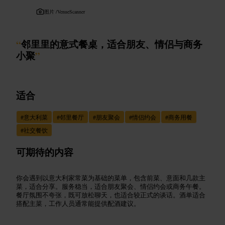
图片 /
VenueScanner
“
邻里里的意式餐桌，适合朋友、情侣与商务
小聚
”
适合
#
意大利菜
#
邻里餐厅
#
朋友聚会
#
情侣约会
#
商务用餐
#
社交餐饮
可期待的内容
你会遇到以意大利家常菜为基础的菜单，包含前菜、意面和几款主
菜，适合分享。服务稳当，适合朋友聚会、情侣约会或商务午餐。
餐厅氛围不夸张，既可放松聊天，也适合较正式的谈话。酒单适合
搭配主菜，工作人员通常能提供配酒建议。