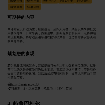
#
伦敦美食
#
社交用餐
#
情侣约会
#
商务午餐
#
朋友聚会
#
家庭聚餐
#
温馨环境
可期待的内容
内部布置以舒适为主，座位适合二至四人用餐。菜品以共享和社交
用餐为导向，口味平衡，份量适中。服务偏亲切和实用，点餐和结
账流程顺畅。餐厅适合边聊边吃的轻松聚会，也适合需要安静谈话
的商务午餐。
规划您的参观
若为晚餐或周末聚会，建议提前订位并注明人数和座位偏好。就餐
前可以确认是否接受特殊饮食要求。着装建议休闲整洁，若是商务
会面可选择商务休闲。到店后如果有时间限制，提前说明有助于安
排菜品节奏。
https://mariags.co.uk/
科豪斯，2-4 沃里克巷，伦敦 W14 8FN，英国
特鲁巴杜尔