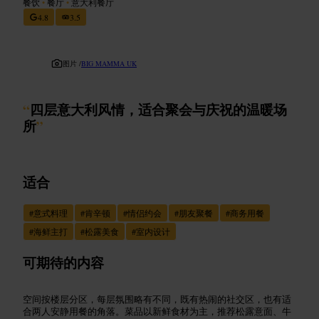
餐饮
•
餐厅
•
意大利餐厅
4.8
3.5
图片 /
BIG MAMMA UK
“
四层意大利风情，适合聚会与庆祝的温暖场
所
”
适合
#
意式料理
#
肯辛顿
#
情侣约会
#
朋友聚餐
#
商务用餐
#
海鲜主打
#
松露美食
#
室内设计
可期待的内容
空间按楼层分区，每层氛围略有不同，既有热闹的社交区，也有适
合两人安静用餐的角落。菜品以新鲜食材为主，推荐松露意面、牛