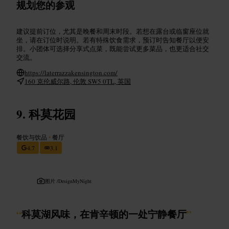
规划您的参观
建议提前订位，尤其是晚餐和周末时段。若想在露台或临窗座位就
坐，请在订位时说明。若有特殊饮食需求，预订时告知餐厅以便安
排。小团体可选择分享式点菜，既能尝试更多菜品，也更适合社交
交流。
https://laterrazzakensington.com/
160 克伦威尔路, 伦敦 SW5 0TL, 英国
科莫花园
餐饮与饮品
•
餐厅
4.7
3.1
图片 /
DesignMyNight
“
科莫湖风味，在肯辛顿的一处宁静餐厅
”