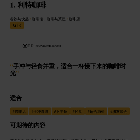
利特咖啡
餐饮与饮品
•
咖啡馆、咖啡与茶屋
•
咖啡店
4.9
图片 /
dlservicecafe.london
“
手冲与轻食并重，适合一杯慢下来的咖啡时
光
”
适合
#
咖啡店
#
手冲咖啡
#
下午茶
#
轻食
#
适合独处
#
朋友聚会
可期待的内容