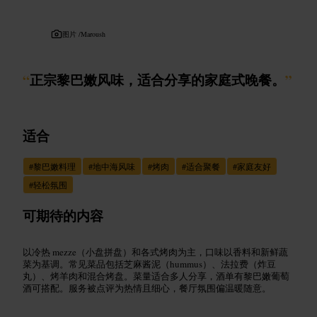
图片 /
Maroush
“
正宗黎巴嫩风味，适合分享的家庭式晚餐。
”
适合
#
黎巴嫩料理
#
地中海风味
#
烤肉
#
适合聚餐
#
家庭友好
#
轻松氛围
可期待的内容
以冷热 mezze（小盘拼盘）和各式烤肉为主，口味以香料和新鲜蔬
菜为基调。常见菜品包括芝麻酱泥（hummus）、法拉费（炸豆
丸）、烤羊肉和混合烤盘。菜量适合多人分享，酒单有黎巴嫩葡萄
酒可搭配。服务被点评为热情且细心，餐厅氛围偏温暖随意。