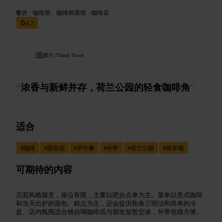
餐饮
•
咖啡馆、咖啡和茶馆
•
咖啡店
4.7
图片 /
Thatch Travel
“
浓香与新鲜并存，荷兰公园的轻食咖啡角
”
适合
#
咖啡
#
面包店
#
早午餐
#
外带
#
荷兰公园
#
肯辛顿
可期待的内容
店面风格随意，座位有限，主要以吧台点单为主。菜单以意式咖啡
和当天出炉的面包、糕点为主，还会提供熟食三明治和简单的冷
盘。店内氛围适合独自喝咖啡或与朋友短暂交谈，外带也很方便。