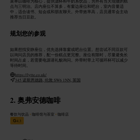
菜单以咖啡为核心，提供滤杯和牛奶系饮品，另外有当天现做的糕
点与三明治。店内座位不算多，有窗边座位和吧台，室内音量适
中，适合读书、短会或和朋友聊天。外带效率高，店员通常会主动
推荐当日豆款。
规划您的参观
如果想找安静座位，优先选择靠窗或吧台位置。想尝试不同豆款可
以询问店员的推荐，配一份糕点更完整。座位有限时，尽量避免长
时间占桌，若需要电源请礼貌询问。外带时带上可循环杯可以减少
等待时间。
https://lytte.co.uk/
345 诺斯恩德路, 伦敦 SW6 1NN, 英国
奥弗安德咖啡
餐饮与饮品
•
咖啡馆与茶室
•
咖啡店
4.3