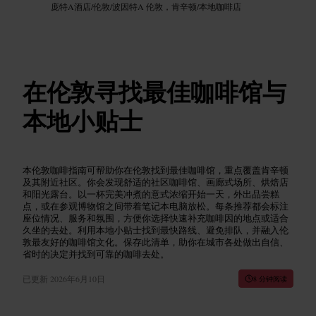
庞特A酒店
/
伦敦
/
波因特A 伦敦，肯辛顿
/
本地咖啡店
在伦敦寻找最佳咖啡馆与
本地小贴士
本伦敦咖啡指南可帮助你在伦敦找到最佳咖啡馆，重点覆盖肯辛顿
及其附近社区。你会发现舒适的社区咖啡馆、画廊式场所、烘焙店
和阳光露台。以一杯完美冲煮的意式浓缩开始一天，外出品尝糕
点，或在参观博物馆之间带着笔记本电脑放松。每条推荐都会标注
座位情况、服务和氛围，方便你选择快速补充咖啡因的地点或适合
久坐的去处。利用本地小贴士找到最快路线、避免排队，并融入伦
敦最友好的咖啡馆文化。保存此清单，助你在城市各处做出自信、
省时的决定并找到可靠的咖啡去处。
已更新
2026年6月10日
8 分钟阅读