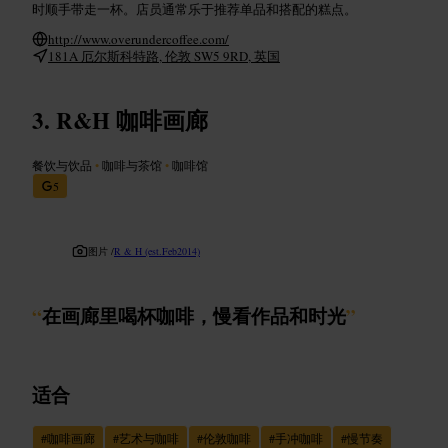
时顺手带走一杯。店员通常乐于推荐单品和搭配的糕点。
http://www.overundercoffee.com/
181A 厄尔斯科特路, 伦敦 SW5 9RD, 英国
R&H 咖啡画廊
餐饮与饮品
•
咖啡与茶馆
•
咖啡馆
5
图片 /
R & H (est.Feb2014)
“
在画廊里喝杯咖啡，慢看作品和时光
”
适合
#
咖啡画廊
#
艺术与咖啡
#
伦敦咖啡
#
手冲咖啡
#
慢节奏