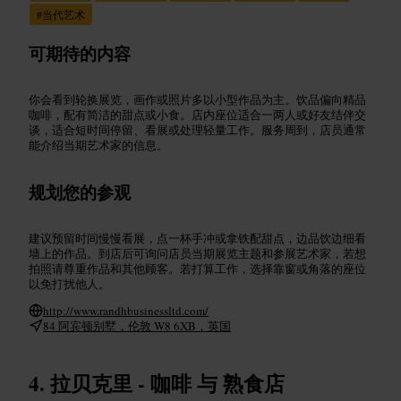
#
当代艺术
可期待的内容
你会看到轮换展览，画作或照片多以小型作品为主。饮品偏向精品
咖啡，配有简洁的甜点或小食。店内座位适合一两人或好友结伴交
谈，适合短时间停留、看展或处理轻量工作。服务周到，店员通常
能介绍当期艺术家的信息。
规划您的参观
建议预留时间慢慢看展，点一杯手冲或拿铁配甜点，边品饮边细看
墙上的作品。到店后可询问店员当期展览主题和参展艺术家，若想
拍照请尊重作品和其他顾客。若打算工作，选择靠窗或角落的座位
以免打扰他人。
http://www.randhbusinessltd.com/
84 阿宾顿别墅，伦敦 W8 6XB，英国
拉贝克里 - 咖啡 与 熟食店