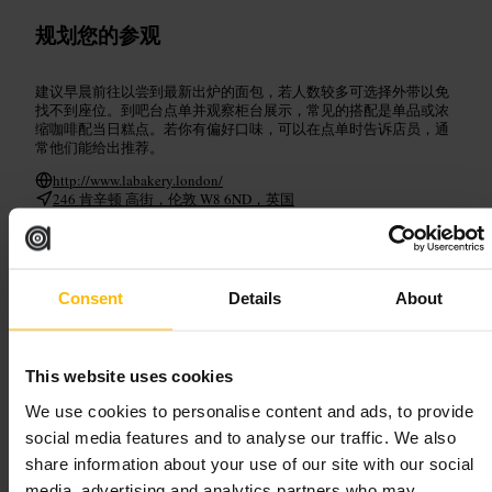
规划您的参观
建议早晨前往以尝到最新出炉的面包，若人数较多可选择外带以免
找不到座位。到吧台点单并观察柜台展示，常见的搭配是单品或浓
缩咖啡配当日糕点。若你有偏好口味，可以在点单时告诉店员，通
常他们能给出推荐。
http://www.labakery.london/
246 肯辛顿 高街，伦敦 W8 6ND，英国
吉勒姆咖啡屋 – 南肯辛顿
Consent
Details
About
餐饮
•
咖啡店、咖啡与茶馆
•
咖啡馆
4.6
4
This website uses cookies
We use cookies to personalise content and ads, to provide
图片 /
Guillam Coffee House
social media features and to analyse our traffic. We also
share information about your use of our site with our social
“
靠近南肯辛顿的街角咖啡馆，适合短暂停留
media, advertising and analytics partners who may