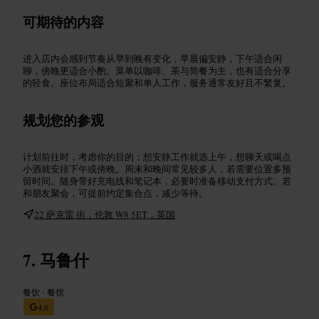
可期待的内容
进入店内会感到节奏从早到晚有变化，早晨偏安静，下午适合闲
聊，傍晚更适合小酌。菜单以咖啡、茶与简餐为主，也有适合分享
的轻食。座位布局适合短聚和单人工作，服务通常友好且不繁复。
规划您的参观
计划前往时，考虑你的目的：想安静工作就选上午，想聊天或喝点
小酒就安排下午或傍晚。周末和晚间常见较多人，若需要位置多预
留时间。随身带好充电线和笔记本，必要时准备移动支付方式。若
和朋友聚会，可提前约定集合点，减少等待。
22 萨克雷 街，伦敦 W8 5ET，英国
马鲁什
餐饮
•
餐馆
4.6