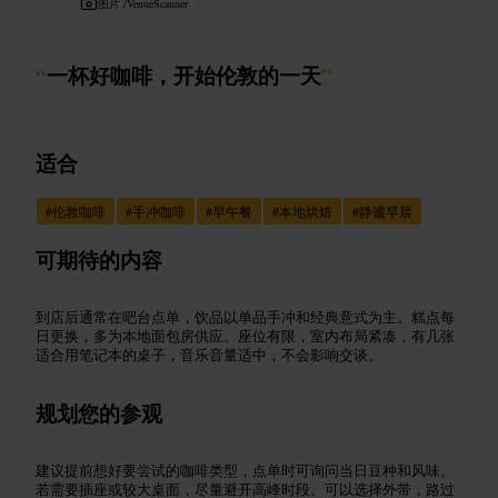
图片 /
VenueScanner
“
一杯好咖啡，开始伦敦的一天
”
适合
#
伦敦咖啡
#
手冲咖啡
#
早午餐
#
本地烘焙
#
静谧早晨
可期待的内容
到店后通常在吧台点单，饮品以单品手冲和经典意式为主。糕点每
日更换，多为本地面包房供应。座位有限，室内布局紧凑，有几张
适合用笔记本的桌子，音乐音量适中，不会影响交谈。
规划您的参观
建议提前想好要尝试的咖啡类型，点单时可询问当日豆种和风味。
若需要插座或较大桌面，尽量避开高峰时段。可以选择外带，路过