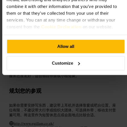
补充能量
”
combine it with other information that you’ve provided to
them or that they’ve collected from your use of their
services. You can at any time change or withdraw your
适合
consent from the
Cookie Declaration
on our website.
#
南肯辛顿
#
伦敦咖啡
#
咖啡馆
#
实惠咖啡
#
随手带走
Allow all
可期待的内容
Customize
室内空间不大，座位以吧台和小桌为主，光线通常来自窗边。饮品
以经典咖啡为主，咖啡师手法稳健。点心种类简明，菜单不复杂。
服务态度友好，适合独自停留或小组短聚。
规划您的参观
如果你需要安静写东西，建议带上耳机并选择靠窗或吧台位置。座
位有限，不建议带大行李或组织大团体。可选择外带，移动支付普
遍可用。将这里作为短暂休息点或会面地点比较合适。
http://www.guillam.co.uk/