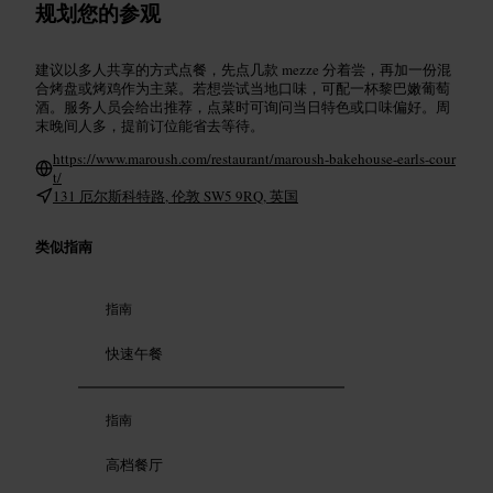
规划您的参观
建议以多人共享的方式点餐，先点几款 mezze 分着尝，再加一份混
合烤盘或烤鸡作为主菜。若想尝试当地口味，可配一杯黎巴嫩葡萄
酒。服务人员会给出推荐，点菜时可询问当日特色或口味偏好。周
末晚间人多，提前订位能省去等待。
https://www.maroush.com/restaurant/maroush-bakehouse-earls-cour
t/
131 厄尔斯科特路, 伦敦 SW5 9RQ, 英国
类似指南
指南
快速午餐
指南
高档餐厅