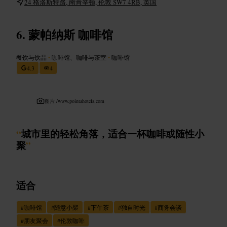
24 格洛斯特路, 南肯辛顿, 伦敦 SW7 4RB, 英国
蒙帕纳斯 咖啡馆
餐饮与饮品
•
咖啡馆、咖啡与茶室
•
咖啡馆
4.3
4
图片 /
www.pointahotels.com
“
城市里的轻松角落，适合一杯咖啡或随性小
聚
”
适合
#
咖啡馆
#
随意小聚
#
下午茶
#
独自时光
#
商务会谈
#
朋友聚会
#
伦敦咖啡