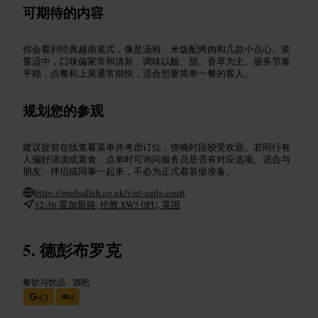
可期待的内容
你会看到经典越南菜式，像是汤粉、米饭配烤肉和几款小点心。菜
量适中，口味偏家常和清新，调味以酸、甜、香草为主。服务节奏
平稳，点餐和上菜通常很快，适合想要简单一餐的客人。
规划您的参观
建议提前在线查看菜单并考虑订位，傍晚时段较受欢迎。若同行有
人偏好清淡或素食，点单时可询问服务员是否有对应选项。适合与
朋友、伴侣或同事一起来，不必为正式着装做准备。
https://medsalleh.co.uk/viet-earls-court
32-36 霍加斯路, 伦敦 SW5 0PU, 英国
德彭布罗克
餐饮与饮品
•
酒吧
4.2
4