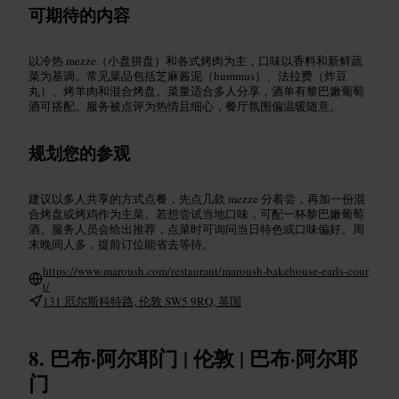
可期待的内容
以冷热 mezze（小盘拼盘）和各式烤肉为主，口味以香料和新鲜蔬
菜为基调。常见菜品包括芝麻酱泥（hummus）、法拉费（炸豆
丸）、烤羊肉和混合烤盘。菜量适合多人分享，酒单有黎巴嫩葡萄
酒可搭配。服务被点评为热情且细心，餐厅氛围偏温暖随意。
规划您的参观
建议以多人共享的方式点餐，先点几款 mezze 分着尝，再加一份混
合烤盘或烤鸡作为主菜。若想尝试当地口味，可配一杯黎巴嫩葡萄
酒。服务人员会给出推荐，点菜时可询问当日特色或口味偏好。周
末晚间人多，提前订位能省去等待。
https://www.maroush.com/restaurant/maroush-bakehouse-earls-cour
t/
131 厄尔斯科特路, 伦敦 SW5 9RQ, 英国
巴布·阿尔耶门 | 伦敦 | 巴布·阿尔耶
门