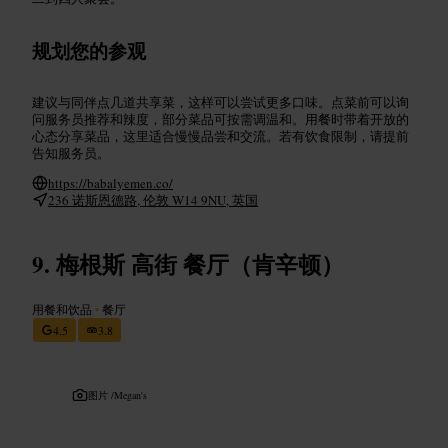
规划您的参观
建议与同伴点几道共享菜，这样可以尝试更多口味。点菜前可以询
问服务员推荐和辣度，部分菜品可按需调温和。用餐时带着开放的
心态分享菜品，这里适合慢慢品尝和交流。若有饮食限制，请提前
告知服务员。
https://babalyemen.co/
236 诺斯恩德路, 伦敦 W14 9NU, 英国
梅根斯 高街 餐厅（肯辛顿）
用餐和饮品
•
餐厅
4.5
3.8
图片 /
Megan's