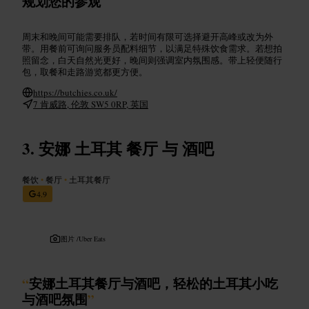
规划您的参观
周末和晚间可能需要排队，若时间有限可选择避开高峰或改为外
带。用餐前可询问服务员配料细节，以满足特殊饮食需求。若想拍
照留念，白天自然光更好，晚间则强调室内氛围感。带上轻便随行
包，取餐和走路游览都更方便。
https://butchies.co.uk/
7 肯威路, 伦敦 SW5 0RP, 英国
安娜 土耳其 餐厅 与 酒吧
餐饮
•
餐厅
•
土耳其餐厅
4.9
图片 /
Uber Eats
“
安娜土耳其餐厅与酒吧，轻松的土耳其小吃
与酒吧氛围
”