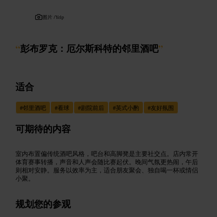
图片 /
Yelp
“
彭布罗克：厄尔斯科特的邻里酒吧
”
适合
#
邻里酒吧
#
看球
#
剧院前后
#
英式小酌
#
友好氛围
可期待的内容
室内布置偏传统酒吧风格，吧台和高脚凳是主要社交点。店内常开
体育赛事转播，声音和人声会随比赛起伏。晚间气氛更热闹，午后
则相对安静。服务以效率为主，适合朋友聚会、独自喝一杯或情侣
小聚。
规划您的参观