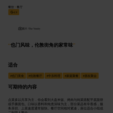
餐饮
•
餐厅
4.9
图片 /
The Vendry
“
也门风味，伦敦街角的家常味
”
适合
#
也门美食
#
伦敦餐厅
#
中东料理
#
家庭聚餐
#
朋友聚会
可期待的内容
点菜多以共享为主，你会看到大盘米饭、烤肉与炖菜搭配平底面饼
或手撕面包。口味以香料和炖煮深味为主，部分菜品有辛香感，服
务亲切、上菜速度通常较快。餐厅空间相对紧凑，座位适合小组或
二到四人聚会。