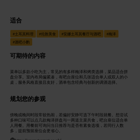
适合
#
土耳其料理
#
伦敦美食
#
安娜土耳其餐厅与酒吧
#
梅泽
#
酒吧小酌
可期待的内容
菜单以多款小吃为主，常见的有多样梅泽和烤类选择，菜品适合拼
盘分享。室内布局偏紧凑，有吧台座位和几张适合单人或双人的小
桌，服务风格直接且友好，酒单包含经典与创新的调酒选择。
规划您的参观
傍晚或晚间时段常较热闹，若偏好安静可选下午时段就餐。想尝试
多种口味可以点几款梅泽拼盘与一两道主菜共食，吧台座位适合单
人用餐。用餐前可询问当日推荐与是否有素食选项，若同行人数
多，提前预留座位会更省心。
https://anarestaurant.co.uk/