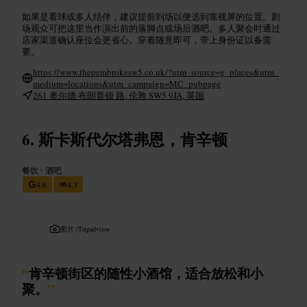
如果是看球或多人结伴，建议提前到场以便选到靠视屏的位置。剧
场观众可把这里当作演出前的落脚点或场后酒吧。多人聚会时通过
店家渠道确认座位会更省心。穿着随意即可，带上身份证以备需
要。
https://www.thepembrokesw5.co.uk/?utm_source=g_places&utm_
medium=locations&utm_campaign=MC_pubpage
261 奥尔德 布朗普顿 路, 伦敦 SW5 9JA, 英国
斯卡斯代尔塔弗恩，肯辛顿
餐饮
•
酒吧
4.6
4.3
图片 /
Tripadvisor
“
肯辛顿街区的随性小酒馆，适合放松和小
聚。
”