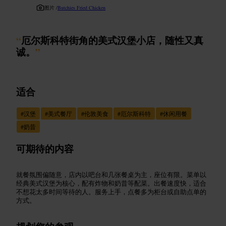
图片 /
Butchies Fried Chicken
“
厄尔斯科特街角的美式汉堡小店，随性又真
诚。
”
适合
#
汉堡
#
美式餐厅
#
伦敦美食
#
厄尔斯科特
#
休闲用餐
#
奶昔
可期待的内容
就餐氛围偏随意，店内以吧台和几张餐桌为主，座位有限。菜单以
经典美式汉堡为核心，配有炸物和奶昔等配菜。出餐速度快，适合
不想花太多时间等待的人。服务上手，点餐多为柜台或自助点单的
方式。