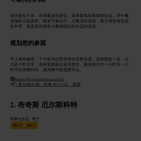
室内座位不多，布局紧凑但舒适。菜单聚焦经典咖啡饮品、早午餐
选项和几款披萨。服务节奏适中，点餐流程直接，既方便堂食也适
合外带。家庭客和朋友小聚都能找到合适的选项。
规划您的参观
早上来杯咖啡，下午做为短暂停留休息都合适。若和朋友一起，点
几款小吃共享，选择靠窗座位采光更好。随身留出约一小时至一小
时半的用餐时间，遇高峰可能需要等位。
https://hazelcafepizza.co.uk/
1 查尔维尔 路，伦敦 W14 9JL，英国
布奇斯 厄尔斯科特
用餐与饮品
•
餐厅
4.7
4.5