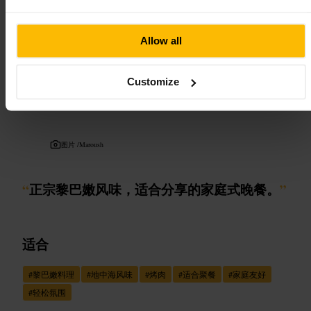
23a 爱德华兹广场，伦敦 W8 6HE，英国
Allow all
马鲁什
Customize
餐饮
•
餐馆
4.6
图片 /
Maroush
“
正宗黎巴嫩风味，适合分享的家庭式晚餐。
”
适合
#
黎巴嫩料理
#
地中海风味
#
烤肉
#
适合聚餐
#
家庭友好
#
轻松氛围