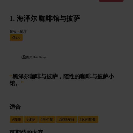
海泽尔 咖啡馆与披萨
餐饮
•
餐厅
4.9
图片 /
Job Today
“
黑泽尔咖啡与披萨，随性的咖啡与披萨小
馆。
”
适合
#
咖啡
#
披萨
#
早午餐
#
家庭友好
#
休闲用餐
可期待的内容