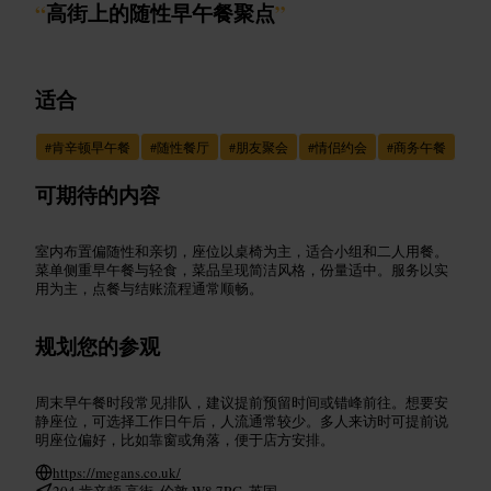
“
高街上的随性早午餐聚点
”
适合
#
肯辛顿早午餐
#
随性餐厅
#
朋友聚会
#
情侣约会
#
商务午餐
可期待的内容
室内布置偏随性和亲切，座位以桌椅为主，适合小组和二人用餐。
菜单侧重早午餐与轻食，菜品呈现简洁风格，份量适中。服务以实
用为主，点餐与结账流程通常顺畅。
规划您的参观
周末早午餐时段常见排队，建议提前预留时间或错峰前往。想要安
静座位，可选择工作日午后，人流通常较少。多人来访时可提前说
明座位偏好，比如靠窗或角落，便于店方安排。
https://megans.co.uk/
204 肯辛顿 高街, 伦敦 W8 7RG, 英国