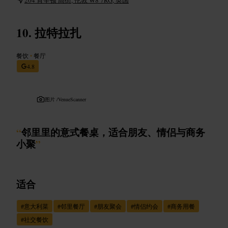
拉特拉扎
餐饮
•
餐厅
4.8
图片 /
VenueScanner
“
邻里里的意式餐桌，适合朋友、情侣与商务
小聚
”
适合
#
意大利菜
#
邻里餐厅
#
朋友聚会
#
情侣约会
#
商务用餐
#
社交餐饮