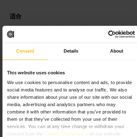
适合
#
斯卡斯代尔酒馆
#
肯辛顿
#
英式酒吧
#
朋友聚会
#
夜生活
可期待的内容
Consent
Details
About
找到一个靠窗或吧台的位置，你会遇到轻松的聊天声和标准的英式
酒单。这里饮品选择以啤酒和经典鸡尾酒为主，服务友好且节奏不
急。场地不大，更适合小规模聚会和随性社交。
This website uses cookies
We use cookies to personalise content and ads, to provide
规划您的参观
social media features and to analyse our traffic. We also
share information about your use of our site with our social
如想确保座位，可在傍晚前到达以避开高峰。若带小团队，提前电
media, advertising and analytics partners who may
话询问座位情况会更省心。把这趟出行和肯辛顿周边的漫步或晚餐
安排在同一天，能更好地体验社区氛围。
combine it with other information that you’ve provided to
them or that they’ve collected from your use of their
https://www.scarsdaletavern.co.uk/?utm_source=googlemybusiness
&utm_medium=organic&utm_campaign=yext&utm_content=P146
services. You can at any time change or withdraw your
&y_source=1_MTIyMzcwMzktNzE1LWxvY2F0aW9uLndlYnNpd
consent from the
Cookie Declaration
on our website.
GU%3D