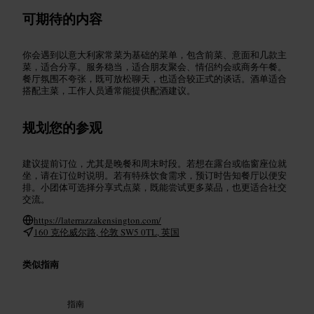
可期待的内容
你会遇到以意大利家常菜为基础的菜单，包含前菜、意面和几款主
菜，适合分享。服务稳当，适合朋友聚会、情侣约会或商务午餐。
餐厅氛围不夸张，既可放松聊天，也适合较正式的谈话。酒单适合
搭配主菜，工作人员通常能提供配酒建议。
规划您的参观
建议提前订位，尤其是晚餐和周末时段。若想在露台或临窗座位就
坐，请在订位时说明。若有特殊饮食需求，预订时告知餐厅以便安
排。小团体可选择分享式点菜，既能尝试更多菜品，也更适合社交
交流。
https://laterrazzakensington.com/
160 克伦威尔路, 伦敦 SW5 0TL, 英国
类似指南
指南