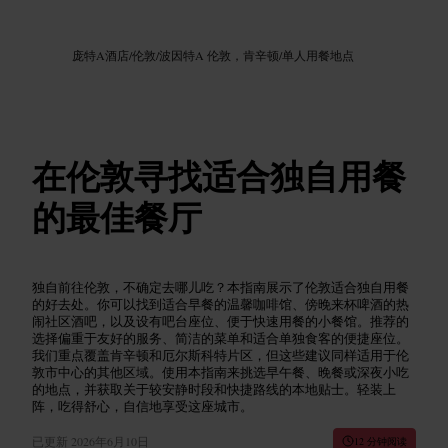
图片 /
Google AI
庞特A酒店
/
伦敦
/
波因特A 伦敦，肯辛顿
/
单人用餐地点
在伦敦寻找适合独自用餐
的最佳餐厅
独自前往伦敦，不确定去哪儿吃？本指南展示了伦敦适合独自用餐
的好去处。你可以找到适合早餐的温馨咖啡馆、傍晚来杯啤酒的热
闹社区酒吧，以及设有吧台座位、便于快速用餐的小餐馆。推荐的
选择偏重于友好的服务、简洁的菜单和适合单独食客的便捷座位。
我们重点覆盖肯辛顿和厄尔斯科特片区，但这些建议同样适用于伦
敦市中心的其他区域。使用本指南来挑选早午餐、晚餐或深夜小吃
的地点，并获取关于较安静时段和快捷路线的本地贴士。轻装上
阵，吃得舒心，自信地享受这座城市。
已更新
2026年6月10日
12 分钟阅读