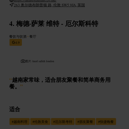
263 奥尔德布朗普顿 路, 伦敦 SW5 9JA, 英国
梅德·萨莱 维特 - 厄尔斯科特
餐饮与饮酒
•
餐厅
4.9
图片 /
med salleh london
“
越南家常味，适合朋友聚餐和简单商务用
餐。
”
适合
#
越南料理
#
伦敦美食
#
厄尔斯考特
#
朋友聚餐
#
快捷晚餐