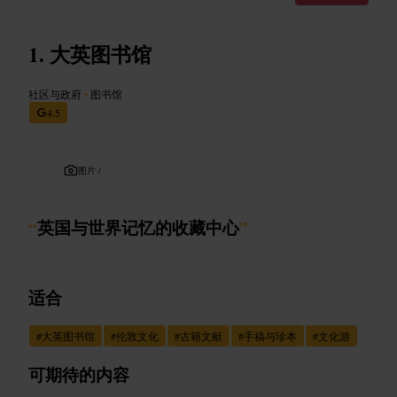
大英图书馆
社区与政府
•
图书馆
4.5
图片 /
“
英国与世界记忆的收藏中心
”
适合
#
大英图书馆
#
伦敦文化
#
古籍文献
#
手稿与珍本
#
文化游
可期待的内容