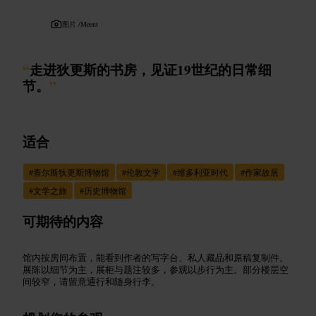
图片 /
Meent
“
走进狄更斯的书房，见证19世纪的日常细
节。
”
适合
#
查尔斯狄更斯博物馆
#
伦敦文学
#
维多利亚时代
#
作家故居
#
文学之旅
#
历史博物馆
可期待的内容
馆内按房间布置，能看到作者的写字台、私人藏品和原稿复制件。
展陈以细节为主，展柜与题注较多，参观以步行为主。部分楼层空
间较窄，请留意通行和随身行李。