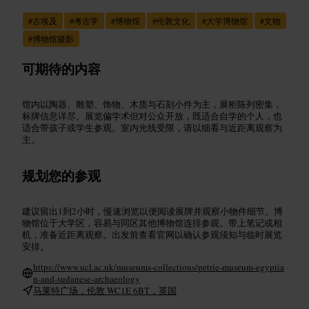
#
古埃及
#
考古学
#
博物馆
#
伦敦文化
#
大学博物馆
#
文物
#
博物馆摄影
可期待的内容
馆内以陶器、雕塑、饰物、木质与石刻小件为主，展柜陈列密集，
标牌信息详尽。展览偏学术但对公众开放，既适合自学的个人，也
适合带孩子或学生参观。室内光线受限，请以细看与近距离观察为
主。
规划您的参观
建议留出1到2小时，慢速浏览以便阅读展牌并观察小物件细节。博
物馆位于大学区，容易与同区其他博物馆连排参观。带上笔记或相
机，准备近距离观察。出发前查看官网以确认参观须知与临时展览
安排。
https://www.ucl.ac.uk/museums-collections/petrie-museum-egyptia
n-and-sudanese-archaeology
马莱特广场，伦敦 WC1E 6BT，英国