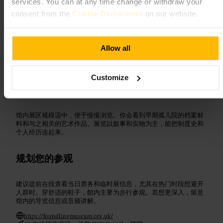
services. You can at any time change or withdraw your
consent from the
Cookie Declaration
on our website.
适合
Allow all
#
伦敦博物馆
#
社会史
#
艺术与历史
#
家庭友好
#
个人故事
#
博物馆散步
Customize
可期待的内容
馆内展区规模适中，便于慢慢浏览。你会看到早期孤儿院的档案材
料和与之相关的艺术作品。展览以叙事和实物为主，能把制度史和
个人经历连起来。
规划您的参观
建议提前在线查看当日票务和临时展信息，尤其在热门时段想避开
人群时。穿舒适的鞋子，館内主要为步行参观。若想更深入，留意
馆内的导览信息或音频讲解。
https://foundlingmuseum.org.uk/