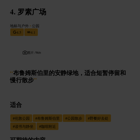
罗素广场
地标与户外
•
公园
4.5
4.1
图片 /
Web
“
布鲁姆斯伯里的安静绿地，适合短暂停留和
慢行散步
”
适合
#
伦敦公园
#
布鲁姆斯伯里
#
公园散步
#
野餐好去处
#
读书与静坐
#
咖啡附近
可期待的内容