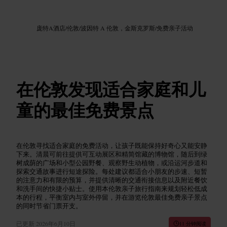
图片 /
Google AI
庞特A酒店
/
伦敦
/
波因特 A 伦敦，金斯克罗斯
/
免费亲子活动
在伦敦发现适合家庭和儿
童的最佳免费景点
在伦敦寻找适合家庭的免费活动，让孩子既能保持好奇心又能安静
下来。清晨可前往提供可互动展区和精简馆藏的博物馆，随后到绿
树成荫的广场和小型公园野餐、观察野生动植物，或沿运河步道和
探索交通故事进行短途探险。每处建议都适合小朋友的步速、短暂
的注意力和有限的预算，并提供清晰的交通衔接信息以及附近餐饮
和洗手间的快捷小贴士。使用本伦敦亲子旅行指南来规划轻松低成
本的行程，平衡室内与室外停留，并在游览伦敦最佳免费亲子景点
的同时节省门票开支。
已更新
2026年6月10日
11 分钟阅读