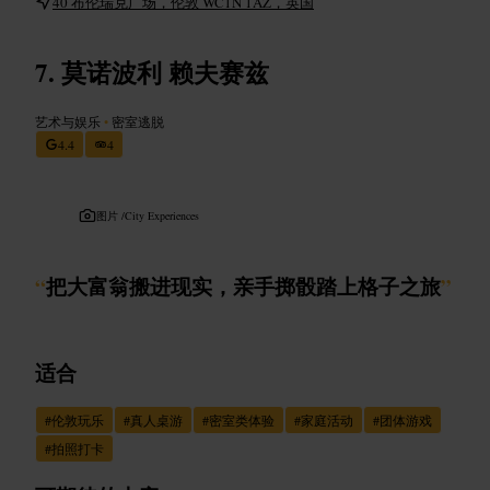
40 布伦瑞克广场，伦敦 WC1N 1AZ，英国
莫诺波利 赖夫赛兹
艺术与娱乐
•
密室逃脱
4.4
4
图片 /
City Experiences
“
把大富翁搬进现实，亲手掷骰踏上格子之旅
”
适合
#
伦敦玩乐
#
真人桌游
#
密室类体验
#
家庭活动
#
团体游戏
#
拍照打卡