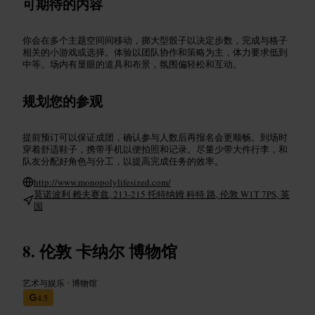
可期待的内容
你会在多个主题空间间移动，掷大型骰子以决定步数，完成与格子
相关的小游戏或选择。体验以团队协作和策略为主，体力要求低到
中等。场内有显眼的道具和布景，氛围偏轻松和互动。
规划您的参观
提前预订可以保证成团，确认参与人数后再报名会更顺畅。到场时
穿着舒适鞋子，携带手机以便拍照和记录。尽量少带大件行李，和
队友分配好角色与分工，以提高完成任务的效率。
http://www.monopolylifesized.com/
莫诺波利 赖夫赛兹, 213-215 托特纳姆 科特 路, 伦敦 W1T 7PS, 英
国
伦敦 卡纳尔 博物馆
艺术与娱乐
•
博物馆
4.5