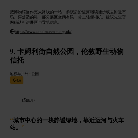
把博物馆当作更大路线的一站，参观后沿运河继续徒步或去附近市
场。穿舒适的鞋，部分展区空间有限，带上轻便相机。建议先查官
网确认可进展区与导览信息。
https://www.canalmuseum.org.uk/
卡姆利街自然公园，伦敦野生动物
信托
地标与户外
•
公园
4.6
图片 /
“
城市中心的一块静谧绿地，靠近运河与火车
站。
”