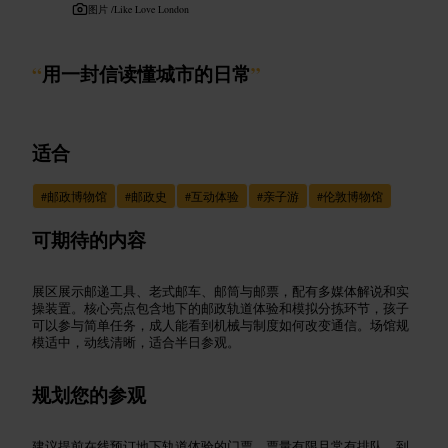
图片 /
Like Love London
“
用一封信读懂城市的日常
”
适合
#
邮政博物馆
#
邮政史
#
互动体验
#
亲子游
#
伦敦博物馆
可期待的内容
展区展示邮递工具、老式邮车、邮筒与邮票，配有多媒体解说和实
操装置。核心亮点包含地下的邮政轨道体验和模拟分拣环节，孩子
可以参与简单任务，成人能看到机械与制度如何改变通信。场馆规
模适中，动线清晰，适合半日参观。
规划您的参观
建议提前在线预订地下轨道体验的门票，票量有限且常有排队。到