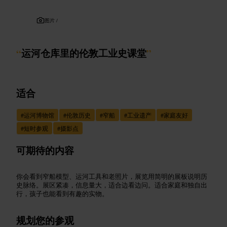
图片 /
“
运河仓库里的伦敦工业史课堂
”
适合
#
运河博物馆
#
伦敦历史
#
窄船
#
工业遗产
#
家庭友好
#
短时参观
#
摄影点
可期待的内容
你会看到窄船模型、运河工具和老照片，展览用简明的展板说明历
史脉络。展区紧凑，信息量大，适合边看边问。适合家庭和独自出
行，孩子也能看到有趣的实物。
规划您的参观