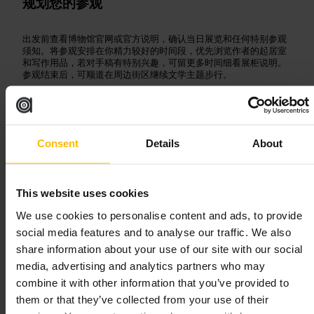
规划您的参观
出发前查看博物馆官网或官方说明，确认当日展览和任何特别参观
须知。将参观安排在你精力较好的时间段，优先浏览作者的起居室
和写作用品，若对手稿有特别兴趣，可留更多时间细看展柜说明。
参观结束后，可顺道在周边街区继续文学主题步行。
http://dickensmuseum.com/
48-49 道提街, 伦敦 WC1N 2LX, 英国
Consent
Details
About
芳德林博物馆
艺术与娱乐
•
博物馆
This website uses cookies
4.4
We use cookies to personalise content and ads, to provide
social media features and to analyse our traffic. We also
图片 /
Foundling Museum
share information about your use of our site with our social
media, advertising and analytics partners who may
combine it with other information that you’ve provided to
“
一处讲述慈善、儿童与艺术交织故事的博物
them or that they’ve collected from your use of their
馆
”