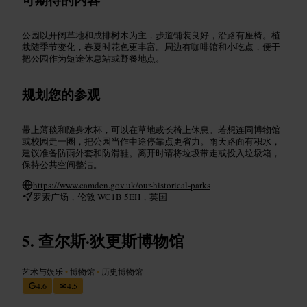
公园以开阔草地和成排树木为主，步道铺装良好，沿路有座椅。植
栽随季节变化，春夏时花色更丰富。周边有咖啡馆和小吃点，便于
把公园作为短途休息站或野餐地点。
规划您的参观
带上薄毯和随身水杯，可以在草地或长椅上休息。若想连同博物馆
或校园走一圈，把公园当作中途停靠点更省力。雨天路面有积水，
建议准备防雨外套和防滑鞋。离开时请将垃圾带走或投入垃圾箱，
保持公共空间整洁。
https://www.camden.gov.uk/our-historical-parks
罗素广场，伦敦 WC1B 5EH，英国
查尔斯·狄更斯博物馆
艺术与娱乐
•
博物馆
•
历史博物馆
4.6
4.5