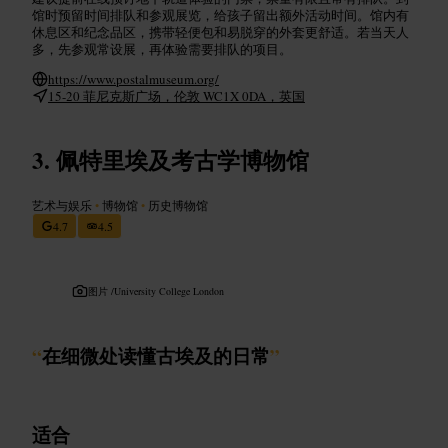
馆时预留时间排队和参观展览，给孩子留出额外活动时间。馆内有
休息区和纪念品区，携带轻便包和易脱穿的外套更舒适。若当天人
多，先参观常设展，再体验需要排队的项目。
https://www.postalmuseum.org/
15-20 菲尼克斯广场，伦敦 WC1X 0DA，英国
佩特里埃及考古学博物馆
艺术与娱乐
•
博物馆
•
历史博物馆
4.7
4.5
图片 /
University College London
“
在细微处读懂古埃及的日常
”
适合