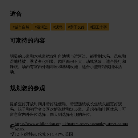
适合
#
城市自然
#
运河边
#
观鸟
#
亲子友好
#
国王十字
可期待的内容
明显的步道和木栈道把你引向池塘与运河边。能看到水鸟、昆虫和
湿地植被，季节变化明显。园区面积不大，动线紧凑，适合慢行和
静观。场内有室内外咖啡座和基础设施，适合小型课程或团体活
动。
规划您的参观
提前查好开放时间并带好轻便鞋。带望远镜或长焦镜头能更好观
鸟。孩子和初学者会喜欢解说牌和短步道。若想在咖啡区休息，可
留意室内外座位选择，雨天则选择有顶的座位。
https://www.wildlondon.org.uk/nature-reserves/camley-street-natura
l-park
12 卡姆利街, 伦敦 N1C 4PW, 英国