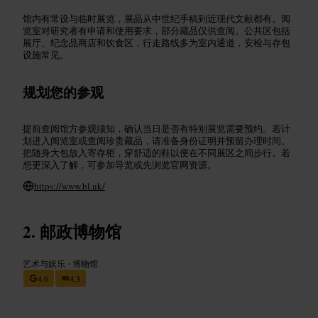
馆内有常设与临时展览，展品从中世纪手稿到近现代文献都有。阅
览室对研究者有申请和使用要求，部分藏品仅供查阅。公共区包括
展厅、纪念品商店和饮食区，行走路线多为室内通道，安检与存包
设施常见。
规划您的参观
提前查阅馆方参观须知，确认当日是否有特别展览需要预约。若计
划进入阅览室或查阅珍贵藏品，请准备身份证明并预留办理时间。
把随身大包放入寄存柜，穿舒适的鞋以便在不同展区之间步行。若
想更深入了解，可参加导览或先浏览官网资源。
https://www.bl.uk/
邮政博物馆
艺术与娱乐
•
博物馆
4.6
4.3