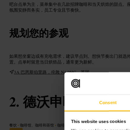
吧台点单为主，菜单集中在几款招牌咖啡和当天烘焙的甜点。
氛围安静而务实，员工专业且节奏快。
规划您的参观
如果想坐窗边或有充电需求，建议早点到。想快节奏出门就选
置。点单时留意当日烘焙品，通常更为新鲜。
3A 巴恩斯伯里路，伦敦 N1 0HG，英国
德沃申咖啡
Consent
This website uses cookies
餐饮
•
咖啡馆、咖啡和茶馆
•
咖啡店