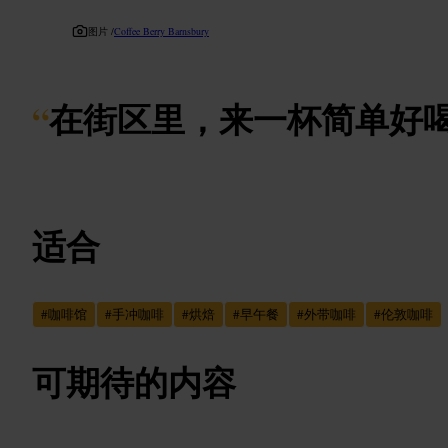
图片 /
Coffee Berry Barnsbury
“
在街区里，来一杯简单好
适合
#
咖啡馆
#
手冲咖啡
#
烘焙
#
早午餐
#
外带咖啡
#
伦敦咖啡
可期待的内容