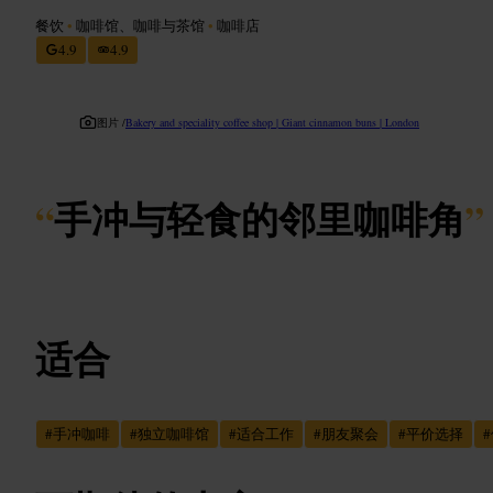
餐饮
•
咖啡馆、咖啡与茶馆
•
咖啡店
4.9
4.9
图片 /
Bakery and speciality coffee shop | Giant cinnamon buns | London
“
手冲与轻食的邻里咖啡角
”
适合
#
手冲咖啡
#
独立咖啡馆
#
适合工作
#
朋友聚会
#
平价选择
#