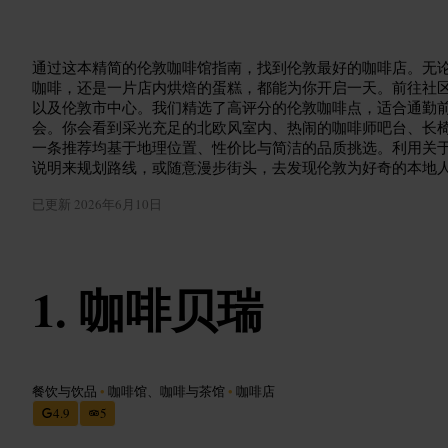
通过这本精简的伦敦咖啡馆指南，找到伦敦最好的咖啡店。无
咖啡，还是一片店内烘焙的蛋糕，都能为你开启一天。前往社
以及伦敦市中心。我们精选了高评分的伦敦咖啡点，适合通勤
会。你会看到采光充足的北欧风室内、热闹的咖啡师吧台、长
一条推荐均基于地理位置、性价比与简洁的品质挑选。利用关
说明来规划路线，或随意漫步街头，去发现伦敦为好奇的本地
已更新
2026年6月10日
咖啡贝瑞
餐饮与饮品
•
咖啡馆、咖啡与茶馆
•
咖啡店
4.9
5