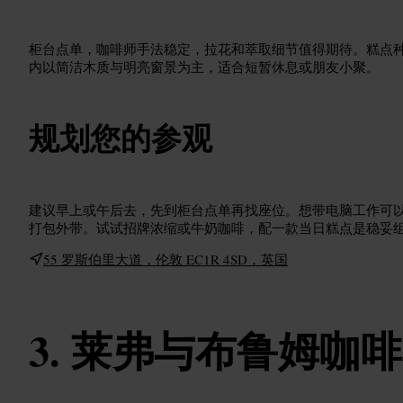
柜台点单，咖啡师手法稳定，拉花和萃取细节值得期待。糕点
内以简洁木质与明亮窗景为主，适合短暂休息或朋友小聚。
规划您的参观
建议早上或午后去，先到柜台点单再找座位。想带电脑工作可
打包外带。试试招牌浓缩或牛奶咖啡，配一款当日糕点是稳妥
55 罗斯伯里大道，伦敦 EC1R 4SD，英国
莱弗与布鲁姆咖啡