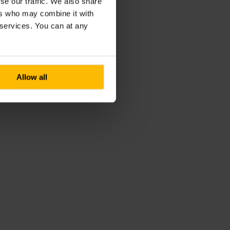
se our traffic. We also share
ers who may combine it with
r services. You can at any
Allow all