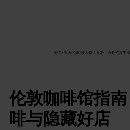
图片 /
Google AI
庞特A酒店
/
伦敦
/
波因特 A 伦敦，金斯克罗斯
/
伦敦咖啡馆指南
啡与隐藏好店