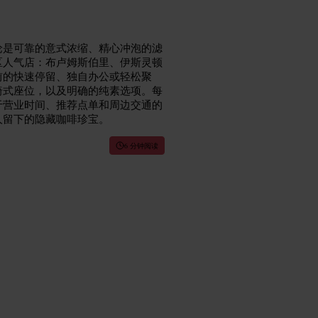
论是可靠的意式浓缩、精心冲泡的滤
区人气店：布卢姆斯伯里、伊斯灵顿
前的快速停留、独自办公或轻松聚
椅式座位，以及明确的纯素选项。每
于营业时间、推荐点单和周边交通的
人留下的隐藏咖啡珍宝。
6 分钟阅读