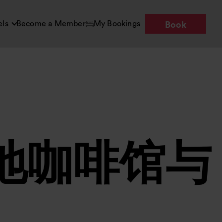
els
Become a Member
My Bookings
Book
地咖啡馆与