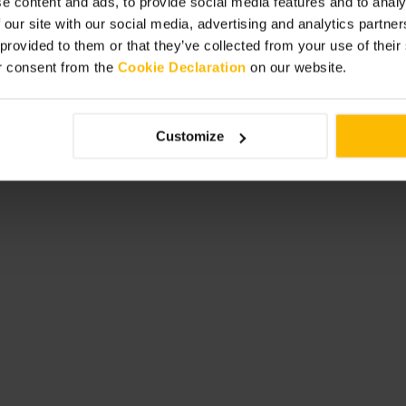
e content and ads, to provide social media features and to analy
 our site with our social media, advertising and analytics partn
 provided to them or that they’ve collected from your use of thei
r consent from the
Cookie Declaration
on our website.
糕点的直达点
”
Customize