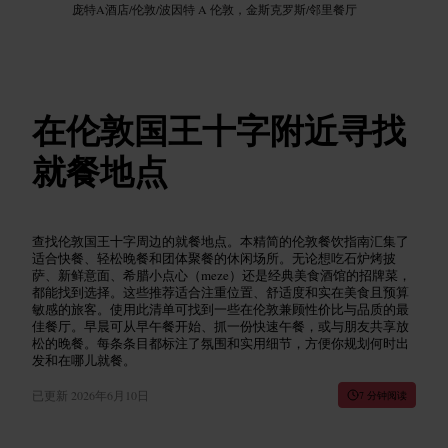
庞特A酒店
/
伦敦
/
波因特 A 伦敦，金斯克罗斯
/
邻里餐厅
在伦敦国王十字附近寻找
就餐地点
查找伦敦国王十字周边的就餐地点。本精简的伦敦餐饮指南汇集了
适合快餐、轻松晚餐和团体聚餐的休闲场所。无论想吃石炉烤披
萨、新鲜意面、希腊小点心（meze）还是经典美食酒馆的招牌菜，
都能找到选择。这些推荐适合注重位置、舒适度和实在美食且预算
敏感的旅客。使用此清单可找到一些在伦敦兼顾性价比与品质的最
佳餐厅。早晨可从早午餐开始、抓一份快速午餐，或与朋友共享放
松的晚餐。每条条目都标注了氛围和实用细节，方便你规划何时出
发和在哪儿就餐。
已更新
2026年6月10日
7 分钟阅读