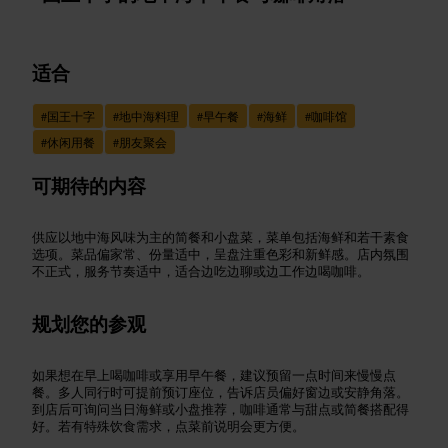
适合
#
国王十字
#
地中海料理
#
早午餐
#
海鲜
#
咖啡馆
#
休闲用餐
#
朋友聚会
可期待的内容
供应以地中海风味为主的简餐和小盘菜，菜单包括海鲜和若干素食
选项。菜品偏家常、份量适中，呈盘注重色彩和新鲜感。店内氛围
不正式，服务节奏适中，适合边吃边聊或边工作边喝咖啡。
规划您的参观
如果想在早上喝咖啡或享用早午餐，建议预留一点时间来慢慢点
餐。多人同行时可提前预订座位，告诉店员偏好窗边或安静角落。
到店后可询问当日海鲜或小盘推荐，咖啡通常与甜点或简餐搭配得
好。若有特殊饮食需求，点菜前说明会更方便。