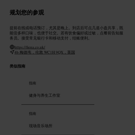
规划您的参观
提前在线或电话预订，尤其是晚上。到店后可点几道小盘共享，既
能尝多样口味，也便于社交。若有饮食偏好或过敏，点餐前告知服
务员。接受常见银行卡和移动支付，结账便利。
https://fiena.co.uk/
4b 梅德韦，伦敦 WC1H 9QX，英国
类似指南
指南
健身与养生工作室
指南
现场音乐场所