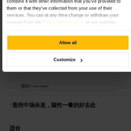
combine it with other information that you’ve provided to
想要安静聊天，选择下午或早晚时段入座，周五和周六晚间会更热
them or that they’ve collected from your use of their
闹。单人或双人都合适，也方便小组聚会。出门前查一下交通，周
围步行可达，适合与附近餐厅串门继续晚餐或夜生活。
services. You can at any time change or withdraw your
consent from the
Cookie Declaration
on our website.
http://www.theeaglefarringdon.co.uk/
159 法灵登路, 伦敦 EC1R 3AL, 英国
Allow all
莫蒂与鲍勃的
Customize
餐饮与饮品
•
餐厅
4.6
3.7
图片 /
on in london
“
逛街中场休息，随性一餐的好去处
”
适合