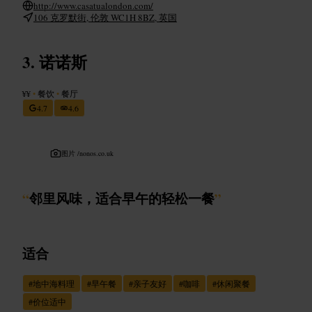
http://www.casatualondon.com/
106 克罗默街, 伦敦 WC1H 8BZ, 英国
诺诺斯
¥¥
•
餐饮
•
餐厅
4.7
4.6
图片 /
nonos.co.uk
“
邻里风味，适合早午的轻松一餐
”
适合
#
地中海料理
#
早午餐
#
亲子友好
#
咖啡
#
休闲聚餐
#
价位适中