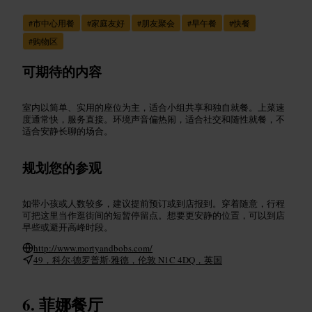
#
市中心用餐
#
家庭友好
#
朋友聚会
#
早午餐
#
快餐
#
购物区
可期待的内容
室内以简单、实用的座位为主，适合小组共享和独自就餐。上菜速
度通常快，服务直接。环境声音偏热闹，适合社交和随性就餐，不
适合安静长聊的场合。
规划您的参观
如带小孩或人数较多，建议提前预订或到店报到。穿着随意，行程
可把这里当作逛街间的短暂停留点。想要更安静的位置，可以到店
早些或避开高峰时段。
http://www.mortyandbobs.com/
49，科尔·德罗普斯·雅德，伦敦 N1C 4DQ，英国
菲娜餐厅