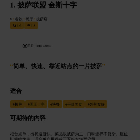
披萨联盟 金斯十字
¥
•
餐饮
•
餐厅
•
披萨店
4.6
4.8
图片 /
Halal Joints
“
简单、快速、靠近站点的一片披萨
”
适合
#
披萨
#
国王十字
#
快餐
#
平价美食
#
外带友好
可期待的内容
柜台点单，出餐速度快。菜品以披萨为主，口味选择不复杂。座位
以简约为主，适合独自用餐或三五好友短暂停留。