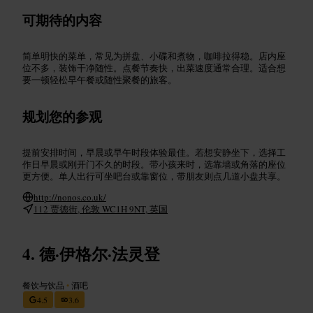
可期待的内容
简单明快的菜单，常见为拼盘、小碟和煮物，咖啡拉得稳。店内座
位不多，装饰干净随性。点餐节奏快，出菜速度通常合理。适合想
要一顿轻松早午餐或随性聚餐的旅客。
规划您的参观
提前安排时间，早晨或早午时段体验最佳。若想安静坐下，选择工
作日早晨或刚开门不久的时段。带小孩来时，选靠墙或角落的座位
更方便。单人出行可坐吧台或靠窗位，带朋友则点几道小盘共享。
http://nonos.co.uk/
112 贾德街, 伦敦 WC1H 9NT, 英国
德·伊格尔·法灵登
餐饮与饮品
•
酒吧
4.5
3.6