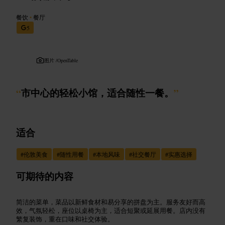
餐饮
•
餐厅
5
图片 /
OpenTable
“
市中心的轻松小馆，适合随性一餐。
”
适合
#
伦敦美食
#
随性用餐
#
本地风味
#
社交餐厅
#
实惠选择
可期待的内容
简洁的菜单，菜品以新鲜食材和易分享的拼盘为主。服务友好而高
效，气氛轻松，座位以桌椅为主，适合短聚或延展用餐。店内没有
繁复装饰，重在口味和社交体验。