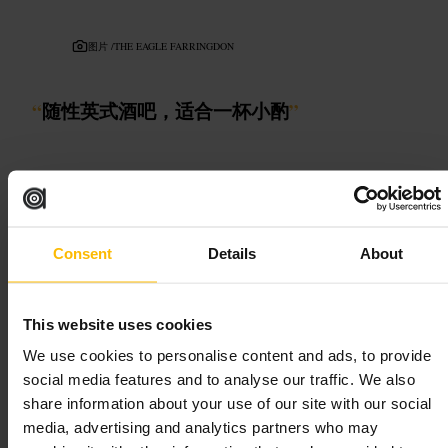
图片 /
THE EAGLE FARRINGDON
“
随性英式酒吧，适合一杯小酌
”
适合
#
法林登酒吧
#
英式小酌
#
邻里去处
#
晚上喝一杯
#
随性聚会
Consent
Details
About
可期待的内容
This website uses cookies
吧台和小桌并存，空间不刻意装饰，声量适中，服务直接。以生啤
和招牌酒款为主，菜单以分享小吃和酒吧经典为主。人群混合，既
We use cookies to personalise content and ads, to provide
有下班后的本地人，也有周末出行的朋友聚会。
social media features and to analyse our traffic. We also
share information about your use of our site with our social
规划您的参观
media, advertising and analytics partners who may