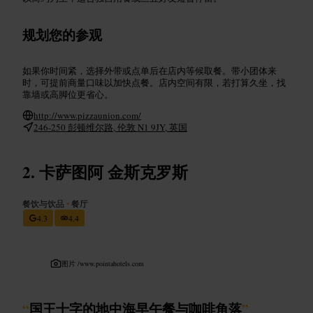
规划您的参观
如果你时间紧，选择外带或点单后在店内等候取餐。带小团体来
时，可提前商量口味以加快点餐。店内空间有限，若打算久坐，找
靠墙或高脚位更省心。
http://www.pizzaunion.com/
246-250 彭顿维尔路, 伦敦 N1 9JY, 英国
卡萨图阿 金斯克罗斯
餐饮与饮品
•
餐厅
4.3
4.4
图片 /
www.pointahotels.com
“
国王十字的地中海早午餐与咖啡角落
”