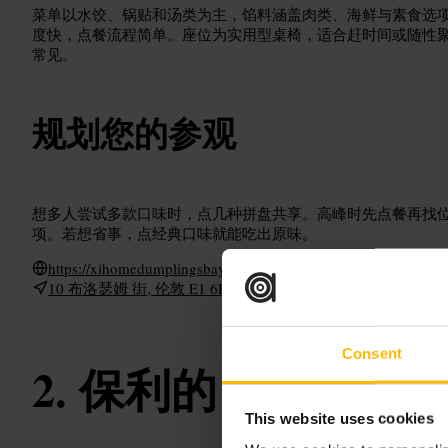
菜单以水饺、锅贴和汤类为主，馅料涵盖肉类、海鲜与素食选
度快，点餐流程简单。座位为实用型桌椅，适合赶时间或随性
常见。
规划您的参观
想多人尝试多款口味时，点几种拼盘共享。高峰时先点餐再找
项。若想省事，点经典口味就能吃出原味。
https://xihomedumplingsbay.co.uk/
10 布洛瑟姆 街, 伦敦 E1 6PL, 英国
Consent
保利的肖尔迪奇
This website uses cookies