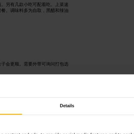
项。另有几款小吃可配着吃。上菜速
聚餐。调味料多为自取，黑醋和辣油
位子会更顺。需要外带可询问打包选
Details