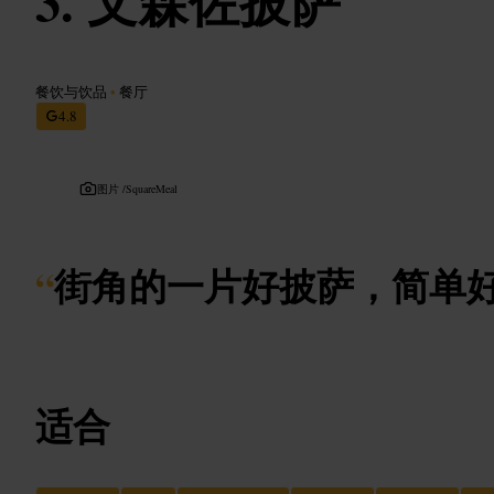
文森佐披萨
餐饮与饮品
•
餐厅
4.8
图片 /
SquareMeal
“
街角的一片好披萨，简单
适合