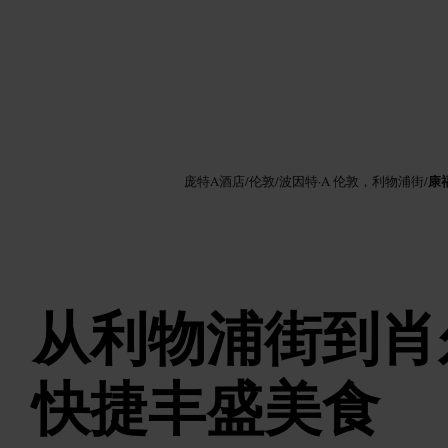
图片 /
Google AI
康
庞特A酒店
/
伦敦
/
波因特·A 伦敦，利物浦街
/
从利物浦街到肖
快捷丰盛美食