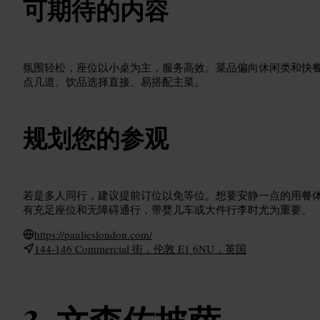
可期待的内容
氛围轻松，座位以小桌为主，服务高效。菜品偏向休闲类和快
点几道。饮品选择直接、易搭配主菜。
规划您的参观
若是多人同行，建议提前订位以免等位。想要安静一点的用餐
有充足座位和无障碍通行，带婴儿车或大件行李时尤为重要。
https://paulieslondon.com/
144-146 Commercial 街，伦敦 E1 6NU，英国