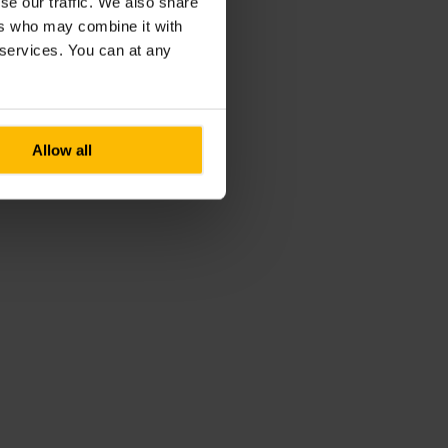
se our traffic. We also share
ers who may combine it with
r services. You can at any
Allow all