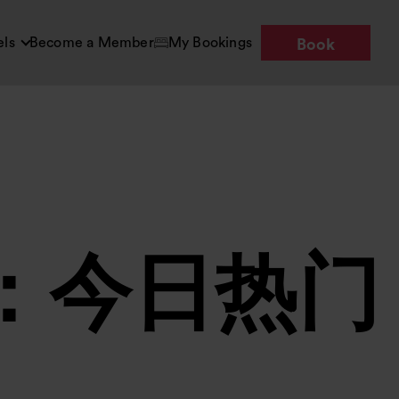
els
Become a Member
My Bookings
Book
：今日热门