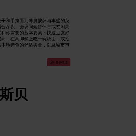
饺子和手拉面到薄脆披萨与丰盛的英
适合深夜、会议间短暂休息或悠闲周
置和你需要的基本要素：快速且友好
披萨，在高脚凳上吃一碗汤面，或预
满本地特色的舒适美食，以及城市市
8 分钟阅读
斯贝