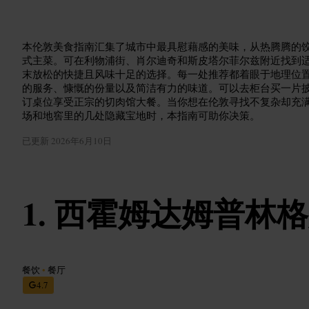
本伦敦美食指南汇集了城市中最具慰藉感的美味，从热腾腾的
式主菜。可在利物浦街、肖尔迪奇和斯皮塔尔菲尔兹附近找到
末放松的快捷且风味十足的选择。每一处推荐都着眼于地理位
的服务、慷慨的份量以及简洁有力的味道。可以去柜台买一片
订桌位享受正宗的切肉馆大餐。当你想在伦敦寻找不复杂却充
场和地窖里的几处隐藏宝地时，本指南可助你决策。
已更新
2026年6月10日
西霍姆达姆普林格
餐饮
•
餐厅
4.7