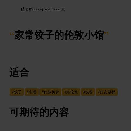
图片 /
www.wjxfoodculture.co.uk
“
家常饺子的伦敦小馆
”
适合
#
饺子
#
中餐
#
伦敦美食
#
东伦敦
#
快餐
#
好友聚餐
可期待的内容