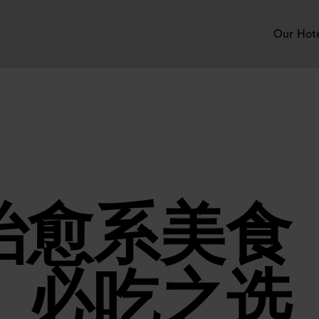
Our Hot
治愈系美食
必吃之选