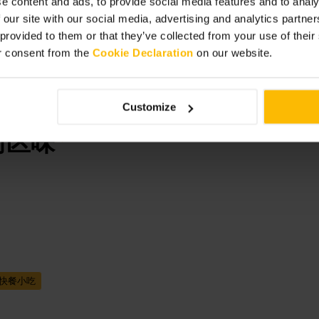
e content and ads, to provide social media features and to analy
 our site with our social media, advertising and analytics partn
 provided to them or that they’ve collected from your use of thei
r consent from the
Cookie Declaration
on our website.
Customize
街区味
”
快餐小吃