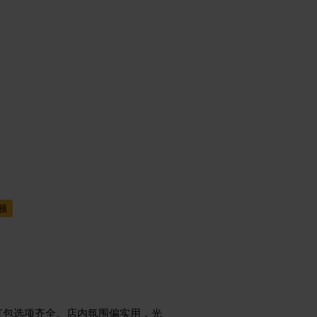
顿
打包选项齐全。店内氛围偏实用，光