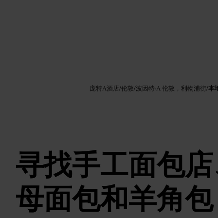
图片 /
Google AI
本
庞特A酒店
/
伦敦
/
波因特·A 伦敦，利物浦街
/
寻找手工面包店
母面包和羊角包