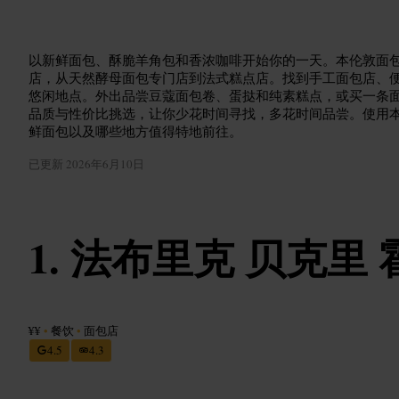
以新鲜面包、酥脆羊角包和香浓咖啡开始你的一天。本伦敦面
店，从天然酵母面包专门店到法式糕点店。找到手工面包店、
悠闲地点。外出品尝豆蔻面包卷、蛋挞和纯素糕点，或买一条
品质与性价比挑选，让你少花时间寻找，多花时间品尝。使用
鲜面包以及哪些地方值得特地前往。
已更新
2026年6月10日
法布里克 贝克里 
¥¥
•
餐饮
•
面包店
4.5
4.3