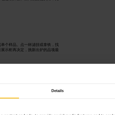
或单个样品。点一杯滤挂或拿铁，找
看展示柜再决定，挑新出炉的品项最
烘焙坊
Details