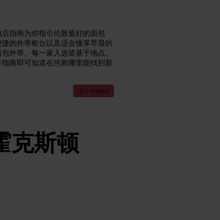
包店指南为你指引伦敦最好的面包
便捷的外带柜台以及适合慢享早晨的
面包外带。每一家入选皆基于地点、
本指南即可知道在伦敦哪里能找到新
12 分钟阅读
霍克斯顿