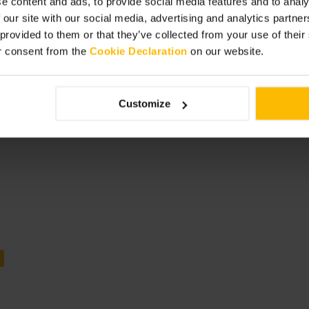
e content and ads, to provide social media features and to analy
 our site with our social media, advertising and analytics partn
 provided to them or that they’ve collected from your use of thei
r consent from the
Cookie Declaration
on our website.
Customize