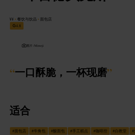
¥¥
•
餐饮与饮品
•
面包店
4.8
图片 /
Mimoji
“
一口酥脆，一杯现磨
”
适合
#
面包店
#
牛角包
#
酸面包
#
手工糕点
#
咖啡控
#
白教堂
#