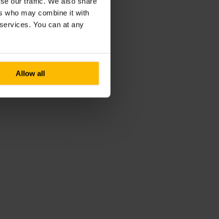
se our traffic. We also share
ers who may combine it with
r services. You can at any
Allow all