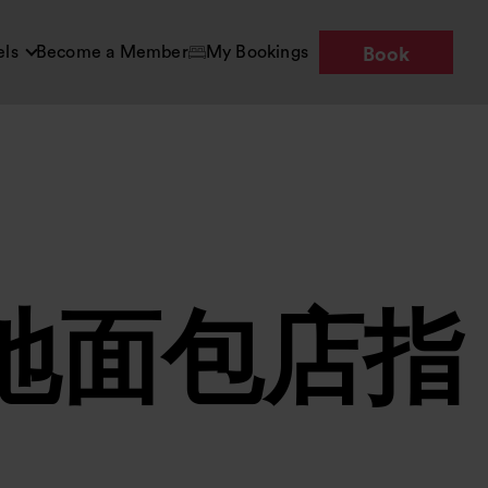
els
Become a Member
My Bookings
Book
地面包店指