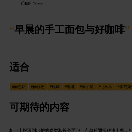
图片 /
Indagare
“
早晨的手工面包与好咖啡
”
适合
#
面包店
#
肉桂卷
#
现烘
#
咖啡
#
早午餐
#
北欧风
#
霍克斯
可期待的内容
柜台上摆满刚出炉的卷类和长条面包。点单后通常很快出餐，