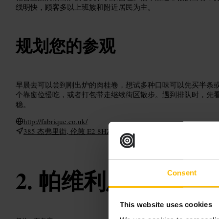
线明快，顾客多以上班族和附近居民为主。
规划您的参观
早晨去可以尝到刚出炉的肉桂卷，想试多种口味可以先买半条
个靠窗位慢吃，或者打包带走继续街区散步。遇到排队时，先
稳。
http://fabrique.co.uk/
385 杰弗里街, 伦敦 E2 8HZ, 英国
帕维利恩·特鲁曼
Consent
This website uses cookies