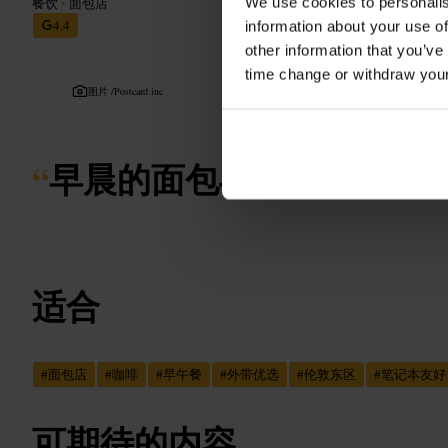
We use cookies to personalis
餐饮
•
面包店
4.4
information about your use of
other information that you’ve
time change or withdraw you
图片 /
Postcard.inc
“
早晨的面包与一杯好咖啡
”
适合
#
面包店
#
咖啡
#
早午餐
#
外带优选
#
伦敦东区
#
笔记本友好
可期待的内容