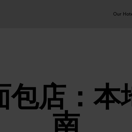
Our Hot
面包店：本
南