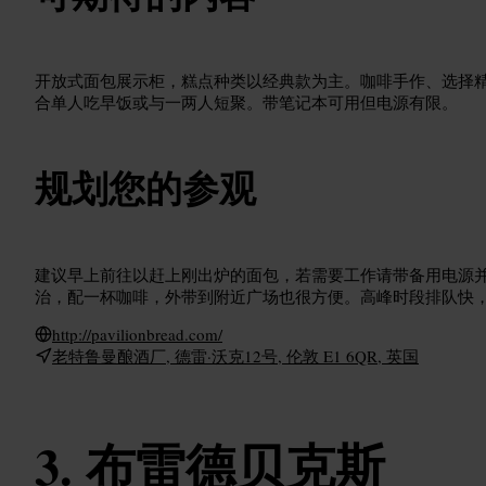
开放式面包展示柜，糕点种类以经典款为主。咖啡手作、选择
合单人吃早饭或与一两人短聚。带笔记本可用但电源有限。
规划您的参观
建议早上前往以赶上刚出炉的面包，若需要工作请带备用电源
治，配一杯咖啡，外带到附近广场也很方便。高峰时段排队快
http://pavilionbread.com/
老特鲁曼酿酒厂, 德雷·沃克12号, 伦敦 E1 6QR, 英国
布雷德贝克斯