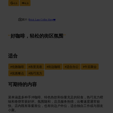
4.6
4.6
图片 /
Brick Lane Coffee Shop❤️
“
好咖啡，轻松的街区氛围
”
适合
#
伦敦咖啡
#
布里克巷
#
街边咖啡
#
适合办公
#
午后聚会
#
实惠餐点
#
热巧克力
可期待的内容
菜单涵盖多种手冲咖啡、特色热饮和份量充足的轻食，热巧克力橙
味和卷饼常获好评。氛围随和，店员服务热情，出餐速度通常较
快。店内既有靠窗座位，也有街边户外位，适合独自工作或与朋友
小聚。