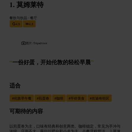
莫姆莱特
餐饮与饮品
•
餐厅
4.8
4.8
图片 /
Tripadvisor
“
一份好蛋，开始伦敦的轻松早晨
”
适合
#
伦敦早午餐
#
煎蛋卷
#
咖啡
#
平价美食
#
肖迪奇街区
可期待的内容
以煎蛋卷为主，口味有经典和创意两类。咖啡稳定，常见为手冲与
浓缩。店面不大，座位以吧台和小桌为主。点餐流程简洁，上菜速