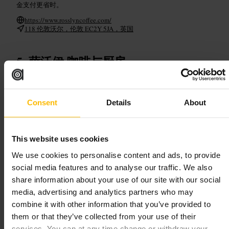
金支付更省时。
https://www.rosslyncoffee.com/
118 伦敦沃尔，伦敦 EC2Y 5JA，英国
萨沃伊 咖啡与厨房
餐饮与饮料
•
咖啡馆、咖啡与茶馆
•
咖啡馆
4.6
4.5
Consent
Details
About
图片 /
Savoy Cafe & Kitchen
This website uses cookies
We use cookies to personalise content and ads, to provide
“
白教堂的一杯好咖啡与一份安心早午餐
”
social media features and to analyse our traffic. We also
share information about your use of our site with our social
media, advertising and analytics partners who may
适合
combine it with other information that you’ve provided to
them or that they’ve collected from your use of their
#
白教堂
#
早午餐
#
咖啡馆
#
朋友聚会
#
家庭友好
services. You can at any time change or withdraw your