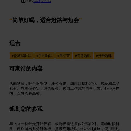
图片 /
Rosslyn Coffee
“
简单好喝，适合赶路与短会
”
适合
#
伦敦城咖啡
#
手冲咖啡
#
早午茶
#
商务咖啡
#
外带咖啡
可期待的内容
店面紧凑，吧台服务快，座位有限。咖啡口味标准化，拉花和单品
都有。氛围偏务实，适合短会、独自工作或与同事小聚。外带速度
快，点餐流程高效。
规划您的参观
早上来一杯带走开始行程，或选择窗边座位处理邮件。高峰时段排
队，建议留出几分钟等待。携带充电线以防找不到插座，使用非现