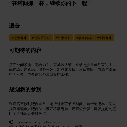
“
在塔间抓一杯，继续你的下一程
”
适合
#
伦敦咖啡
#
商务区咖啡
#
外带友好
#
早间首杯
#
快捷咖啡
可期待的内容
店面空间紧凑，吧台为主。菜单以浓缩、拿铁与少量单品豆为主，
配简单烘焙食品。服务高效，出杯速度快。座位有限，电源与桌面
空间不多，更多适合外带或短时工作。
规划您的参观
到店后直接到吧台点单，选择外带可节省时间。若带笔记本，优先
找靠窗或单人吧台位，带好移动电源。若有短会议，建议提前约定
时间并预留几分钟等待。
http://www.rosslyncoffee.com/
25 奥尔德 布罗德 街, 伦敦 EC2N 1HQ, 英国