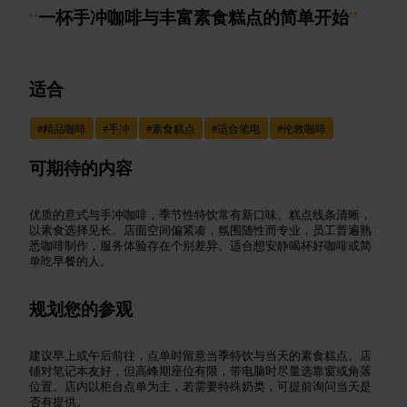
“
一杯手冲咖啡与丰富素食糕点的简单开始
”
适合
#
精品咖啡
#
手冲
#
素食糕点
#
适合笔电
#
伦敦咖啡
可期待的内容
优质的意式与手冲咖啡，季节性特饮常有新口味。糕点线条清晰，
以素食选择见长。店面空间偏紧凑，氛围随性而专业，员工普遍熟
悉咖啡制作，服务体验存在个别差异。适合想安静喝杯好咖啡或简
单吃早餐的人。
规划您的参观
建议早上或午后前往，点单时留意当季特饮与当天的素食糕点。店
铺对笔记本友好，但高峰期座位有限，带电脑时尽量选靠窗或角落
位置。店内以柜台点单为主，若需要特殊奶类，可提前询问当天是
否有提供。