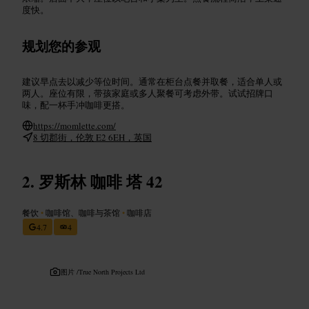
度快。
规划您的参观
建议早点去以减少等位时间。通常在柜台点餐并取餐，适合单人或
两人。座位有限，带孩家庭或多人聚餐可考虑外带。试试招牌口
味，配一杯手冲咖啡更搭。
https://momlette.com/
8 切郡街，伦敦 E2 6EH，英国
罗斯林 咖啡 塔 42
餐饮
•
咖啡馆、咖啡与茶馆
•
咖啡店
4.7
4
图片 /
True North Projects Ltd