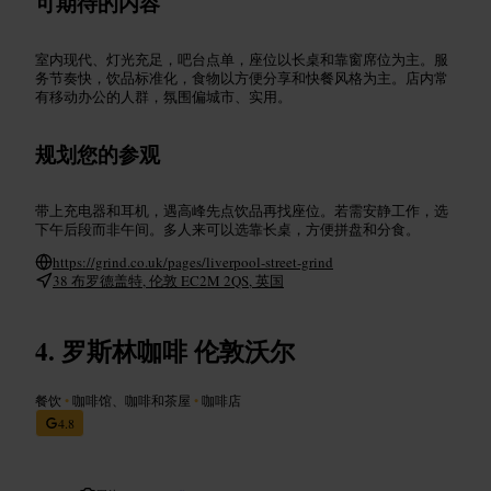
可期待的内容
室内现代、灯光充足，吧台点单，座位以长桌和靠窗席位为主。服
务节奏快，饮品标准化，食物以方便分享和快餐风格为主。店内常
有移动办公的人群，氛围偏城市、实用。
规划您的参观
带上充电器和耳机，遇高峰先点饮品再找座位。若需安静工作，选
下午后段而非午间。多人来可以选靠长桌，方便拼盘和分食。
https://grind.co.uk/pages/liverpool-street-grind
38 布罗德盖特, 伦敦 EC2M 2QS, 英国
罗斯林咖啡 伦敦沃尔
餐饮
•
咖啡馆、咖啡和茶屋
•
咖啡店
4.8