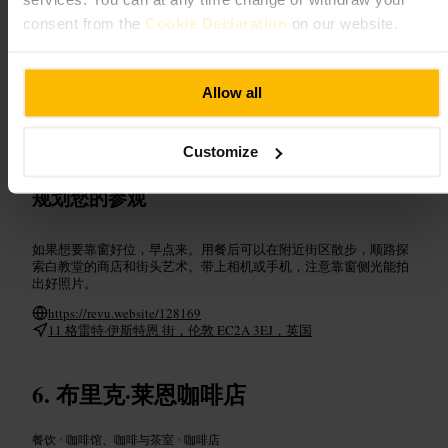
#
城市小憩
consent from the
Cookie Declaration
on our website.
可期待的内容
Allow all
室内布置朴实，座位以靠窗桌和小圆桌为主，亦有外带选项。菜单
集中在咖啡、糕点与几款热食，出品走日常路线。氛围轻松，服务
直接，适合看书、短会或朋友小聚。
Customize
规划您的参观
如果想要靠窗好位，早点来。用餐后可以在附近街区散步，顺路探
索白教堂的商店和街头艺术。带上相机或手机，注意靠窗侧光能拍
出好照片。
https://revu.website/128169
11 格雷特·伊斯特恩 街，伦敦 EC2A 3EJ，英国
布里克·莱恩咖啡店
餐饮
•
咖啡馆、咖啡与茶室
•
咖啡店