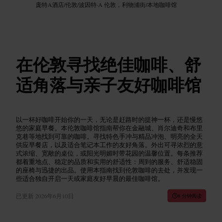
庞特A酒店
/
伦敦
/
波因特·A 伦敦，利物浦街
/
本地咖啡馆
在伦敦寻找绝佳咖啡、舒
适角落与亲子友好咖啡馆
以一杯好咖啡开始你的一天，无论是赶路时的提神一杯，还是慢悠
悠的家庭早餐。本伦敦咖啡馆指南帮你在金融城、肖尔迪奇和布里
克巷等地找到可靠的咖啡。寻找特色手冲与精品冲泡、明亮的全天
供应早餐店，以及适合笔记本工作的友好角落。外出可寻浓烈的意
式浓缩、宽敞的桌位，或阳光明媚时带花园的温馨位置。每条推荐
都着重地点、稳定的品质和实用的舒适性：周到的服务、舒适稳固
的座椅与迅捷的出品。使用本指南找到伦敦咖啡的去处，并发现一
些适合独自开启一天或家庭友好早晨的最佳咖啡馆。
已更新
2026年6月10日
8 分钟阅读