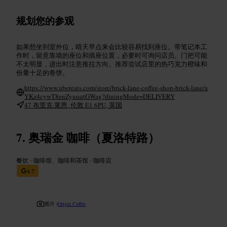
规划您的参观
如果想坐到室外位，晴天早点来会比较容易找到座位。带笔记本工
作时，留意靠墙的座位和插座位置，必要时可询问店员。门把可能
不太明显，进出时注意推拉方向。推荐尝试店里的热巧克力橙味和
份量十足的卷饼。
https://www.ubereats.com/store/brick-lane-coffee-shop-brick-lane/a
YKz4cywT8enZyuuqtGWag?diningMode=DELIVERY
47 布里克·莱恩, 伦敦 E1 6PU, 英国
奥瑞金 咖啡（夏洛特路）
餐饮
•
咖啡馆、咖啡和茶馆
•
咖啡店
4.7
图片 /
Origin Coffee