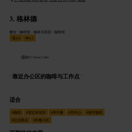
格林德
餐饮
•
咖啡馆、咖啡与茶室
•
咖啡馆
4.6
4.3
图片 /
Grind Coffee
“
靠近办公区的咖啡与工作点
”
适合
#
咖啡
#
笔记本友好
#
早午餐
#
市中心
#
随手咖啡
#
社交聚会
#
快餐小吃