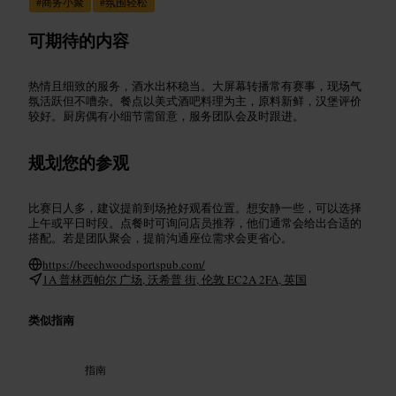
#
商务小聚
#
氛围轻松
可期待的内容
热情且细致的服务，酒水出杯稳当。大屏幕转播常有赛事，现场气
氛活跃但不嘈杂。餐点以美式酒吧料理为主，原料新鲜，汉堡评价
较好。厨房偶有小细节需留意，服务团队会及时跟进。
规划您的参观
比赛日人多，建议提前到场抢好观看位置。想安静一些，可以选择
上午或平日时段。点餐时可询问店员推荐，他们通常会给出合适的
搭配。若是团队聚会，提前沟通座位需求会更省心。
https://beechwoodsportspub.com/
1A 普林西帕尔 广场, 沃希普 街, 伦敦 EC2A 2FA, 英国
类似指南
指南