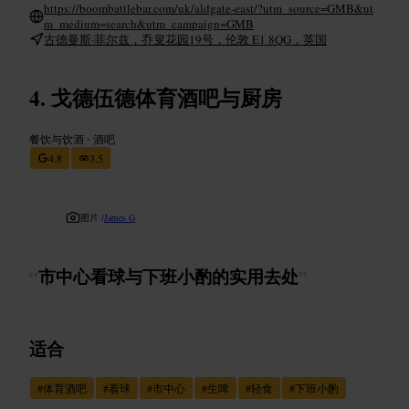
https://boombattlebar.com/uk/aldgate-east/?utm_source=GMB&ut
m_medium=search&utm_campaign=GMB
古德曼斯·菲尔兹，乔叟花园19号，伦敦 E1 8QG，英国
戈德伍德体育酒吧与厨房
餐饮与饮酒
•
酒吧
4.8
3.5
图片 /
James G
“
市中心看球与下班小酌的实用去处
”
适合
#
体育酒吧
#
看球
#
市中心
#
生啤
#
轻食
#
下班小酌