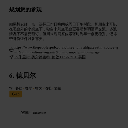
规划您的参观
如果想安静一点，选择工作日晚间或周日下午时段。和朋友来可以
在吧台外的小桌坐下，独自来则坐吧台更容易和调酒师交流。多数
情况下不需要预订，但周末晚间座位紧张时到早一点更稳妥。记得
带身份证件以备需要。
https://www.thepeoplespub.co.uk/three-tuns-aldgate?utm_source=g
mb&utm_medium=organic&utm_campaign=homepage
36 朱里街, 奥尔德盖特, 伦敦 EC3N 2ET, 英国
德贝尔
¥¥
•
餐饮
•
餐厅
•
餐饮
•
酒吧
•
酒馆
4.6
图片 /
Tripadvisor