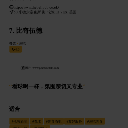
http://www.thebellpub.co.uk/
50 米德尔塞克斯 街, 伦敦 E1 7EX, 英国
比奇伍德
餐饮
•
酒吧
4.6
图片 /
www.pointahotels.com
“
看球喝一杯，氛围亲切又专业
”
适合
#
伦敦酒吧
#
看球
#
体育酒吧
#
友好服务
#
酒吧美食