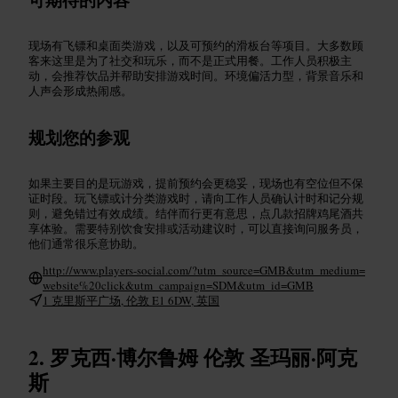
现场有飞镖和桌面类游戏，以及可预约的滑板台等项目。大多数顾
客来这里是为了社交和玩乐，而不是正式用餐。工作人员积极主
动，会推荐饮品并帮助安排游戏时间。环境偏活力型，背景音乐和
人声会形成热闹感。
规划您的参观
如果主要目的是玩游戏，提前预约会更稳妥，现场也有空位但不保
证时段。玩飞镖或计分类游戏时，请向工作人员确认计时和记分规
则，避免错过有效成绩。结伴而行更有意思，点几款招牌鸡尾酒共
享体验。需要特别饮食安排或活动建议时，可以直接询问服务员，
他们通常很乐意协助。
http://www.players-social.com/?utm_source=GMB&utm_medium=
website%20click&utm_campaign=SDM&utm_id=GMB
1 克里斯平广场, 伦敦 E1 6DW, 英国
罗克西·博尔鲁姆 伦敦 圣玛丽·阿克
斯