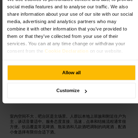
4.5
4.5
social media features and to analyse our traffic. We also
share information about your use of our site with our social
media, advertising and analytics partners who may
图片 /
DesignMyNight
combine it with other information that you’ve provided to
them or that they’ve collected from your use of their
“
Aldgate 的随性小酒馆，适合随意喝一杯并放
services. You can at any time change or withdraw your
松心情。
”
consent from the
Cookie Declaration
on our website.
适合
Allow all
#
酒吧
#
邻里小酌
#
伦敦夜生活
#
轻松聚会
#
情侣约会
Customize
可期待的内容
室内空间不大，吧台区是主场景。人群以本地上班族和附近住户为
主，谈话音量适中。服务态度直接、迅速，点单和结账流程通常很
方便。饮品覆盖常见啤酒、瓶装酒和几款酒吧调制的鸡尾酒，配酒
小食选择有限但合适下酒。