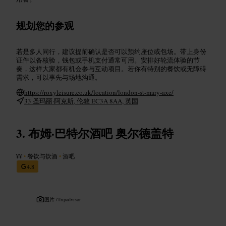
规划您的参观
若是多人同行，建议提前确认是否可以预约座位或包场。带上身份
证件以备核验，钱包或手机支付通常可用。安排好轮流体验的节
奏，这样大家都有机会参与互动项目。若你有特别的餐饮或无障碍
需求，可以事先与场地沟通。
https://roxyleisure.co.uk/location/london-st-mary-axe/
33 圣玛丽·阿克斯, 伦敦 EC3A 8AA, 英国
布姆·巴特尔酒吧 奥尔德盖特
¥¥
•
餐饮与饮酒
•
酒吧
4.8
图片 /
Tripadvisor