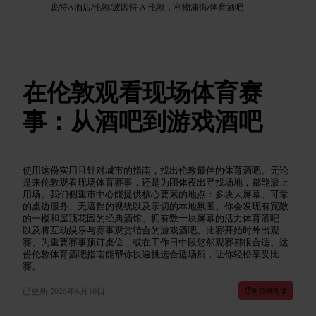
庞特A酒店
/
伦敦
/
波因特·A 伦敦，利物浦街
/
体育酒吧
在伦敦观看现场体育赛
事：从酒吧到游戏酒吧
使用这份实用且针对城市的指南，找出伦敦最佳的体育酒吧。无论
是来伦敦观看现场体育赛事，还是为团体夜出寻找场地，都能派上
用场。我们侧重市中心能提供核心要素的地点：多块大屏幕、可靠
的桌边服务、无遮挡的视线以及亲切的本地氛围。你会发现有宽敞
的一楼和屋顶花园的经典酒馆、拥有数十块屏幕的活力体育酒吧，
以及将互动娱乐与赛事观赏结合的游戏酒吧。比赛开始时外出观
赛、为重要赛事预订桌位，或在工作日中段悠然观赛都很合适。这
份伦敦体育酒吧指南能帮你快速挑选合适场所，让你轻松享受比
赛。
已更新
2026年6月10日
8 分钟阅读