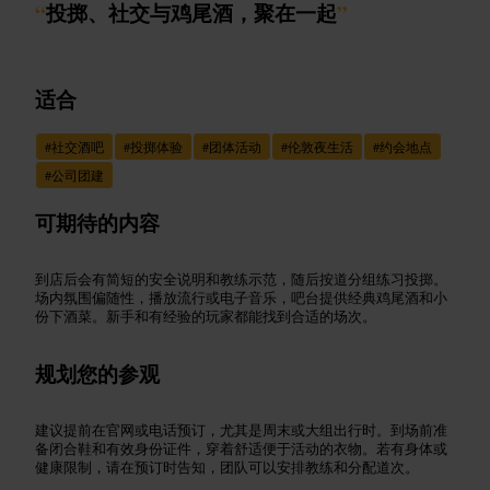
“
投掷、社交与鸡尾酒，聚在一起
”
适合
#
社交酒吧
#
投掷体验
#
团体活动
#
伦敦夜生活
#
约会地点
#
公司团建
可期待的内容
到店后会有简短的安全说明和教练示范，随后按道分组练习投掷。
场内氛围偏随性，播放流行或电子音乐，吧台提供经典鸡尾酒和小
份下酒菜。新手和有经验的玩家都能找到合适的场次。
规划您的参观
建议提前在官网或电话预订，尤其是周末或大组出行时。到场前准
备闭合鞋和有效身份证件，穿着舒适便于活动的衣物。若有身体或
健康限制，请在预订时告知，团队可以安排教练和分配道次。