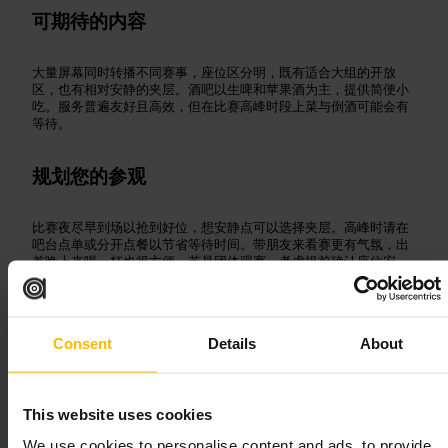
可期待的内容
大量屏幕同时转播不同赛事，座位区分明，既有适合大组的开放
区，也有相对安静的夹层。酒吧以生啤和苹果酒为主，提供简便小
吃。服务普遍友好且高效，但在比赛高峰时段上菜与倒酒可能会有
等待。
规划您的参观
比赛夜尽早到场以抢到好位，想安静点可以选择夹层。高峰时请在
吧台点单或分开点餐以节省等待时间。带朋友来看赛更有气氛，出
差晚上来喝一杯也很方便。若是团体观赛，考虑提前确认座位安
排。
https://www.sportlondon.com/goldwood?utm_source=google&utm
_medium=organic&utm_campaign=google+business+profile
Consent
Details
About
斯里·坦斯·奥尔德盖特
This website uses cookies
餐饮
•
酒吧
We use cookies to personalise content and ads, to provide