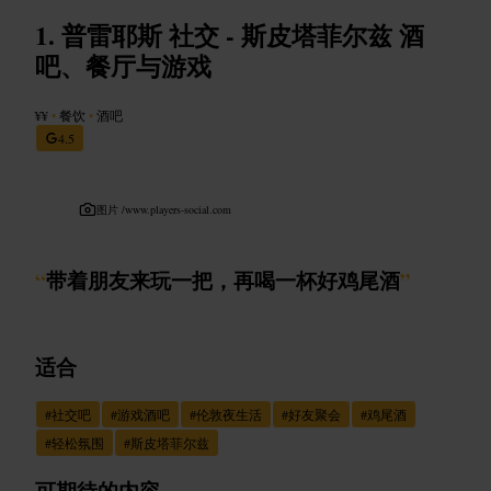
普雷耶斯 社交 - 斯皮塔菲尔兹 酒
吧、餐厅与游戏
¥¥
•
餐饮
•
酒吧
4.5
图片 /
www.players-social.com
“
带着朋友来玩一把，再喝一杯好鸡尾酒
”
适合
#
社交吧
#
游戏酒吧
#
伦敦夜生活
#
好友聚会
#
鸡尾酒
#
轻松氛围
#
斯皮塔菲尔兹
可期待的内容