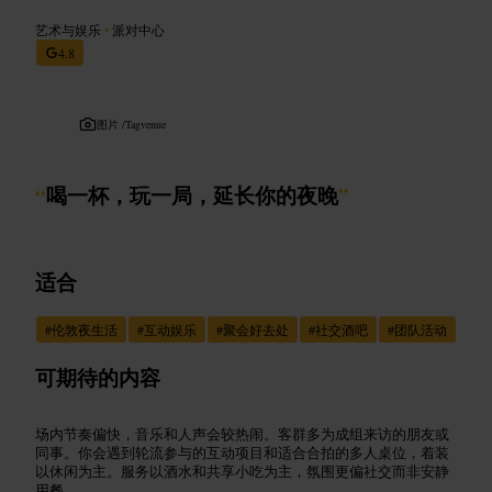
艺术与娱乐
•
派对中心
4.8
图片 /
Tagvenue
“
喝一杯，玩一局，延长你的夜晚
”
适合
#
伦敦夜生活
#
互动娱乐
#
聚会好去处
#
社交酒吧
#
团队活动
可期待的内容
场内节奏偏快，音乐和人声会较热闹。客群多为成组来访的朋友或
同事。你会遇到轮流参与的互动项目和适合合拍的多人桌位，着装
以休闲为主。服务以酒水和共享小吃为主，氛围更偏社交而非安静
用餐。