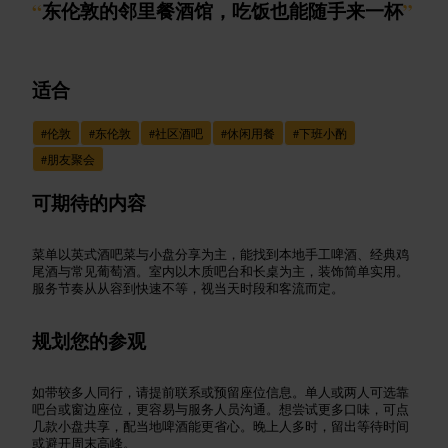
“
东伦敦的邻里餐酒馆，吃饭也能随手来一杯
”
适合
#
伦敦
#
东伦敦
#
社区酒吧
#
休闲用餐
#
下班小酌
#
朋友聚会
可期待的内容
菜单以英式酒吧菜与小盘分享为主，能找到本地手工啤酒、经典鸡
尾酒与常见葡萄酒。室内以木质吧台和长桌为主，装饰简单实用。
服务节奏从从容到快速不等，视当天时段和客流而定。
规划您的参观
如带较多人同行，请提前联系或预留座位信息。单人或两人可选靠
吧台或窗边座位，更容易与服务人员沟通。想尝试更多口味，可点
几款小盘共享，配当地啤酒能更省心。晚上人多时，留出等待时间
或避开周末高峰。