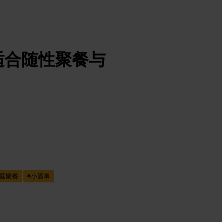
适合随性聚餐与
庭聚餐
#
小酒单