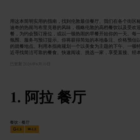
用这本简明实用的指南，找到伦敦最佳餐厅。我们在各个街区
迪奇的热闹与布里克巷的风味，领略伦敦的高档餐饮以及受欢
餐，为约会预订座位，或以一顿热闹的早餐开始你的一天。每
氛围、服务与预订提示。你将获得简短的本地备注、价格预估
的就餐地点。利用本指南规划一个以美食为主题的下午、一顿
近寻找简洁可靠的餐食。快速阅读、挑选一家，享受直接、经
已更新
2026年6月10日
阿拉 餐厅
餐饮
•
餐厅
4.8
4.8