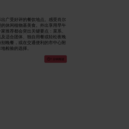
标出广受好评的餐饮地点。感受肖尔
迎的休闲植物基美食。外出享用早午
一家推荐都会突出关键要点：菜系、
以及适合团体、独自用餐或轻松夜晚
特别晚餐，或在交通便利的市中心附
本地检验的选择。
7 分钟阅读