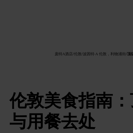
图片 /
Google AI
顶
庞特A酒店
/
伦敦
/
波因特·A 伦敦，利物浦街
/
伦敦美食指南：
与用餐去处