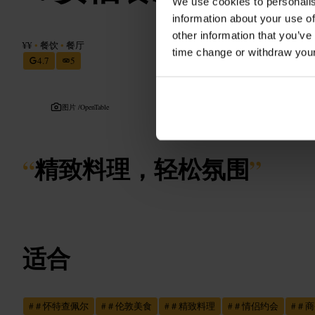
We use cookies to personalis
information about your use of
other information that you’ve
¥¥
•
餐饮
•
餐厅
time change or withdraw you
4.7
5
图片 /
OpenTable
“
精致料理，轻松氛围
”
适合
#
＃怀特查佩尔
#
＃伦敦美食
#
＃精致料理
#
＃情侣约会
#
＃商