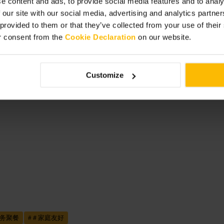
e content and ads, to provide social media features and to analy
 our site with our social media, advertising and analytics partn
 provided to them or that they’ve collected from your use of thei
r consent from the
Cookie Declaration
on our website.
Customize
务聚餐
#
＃家庭友好