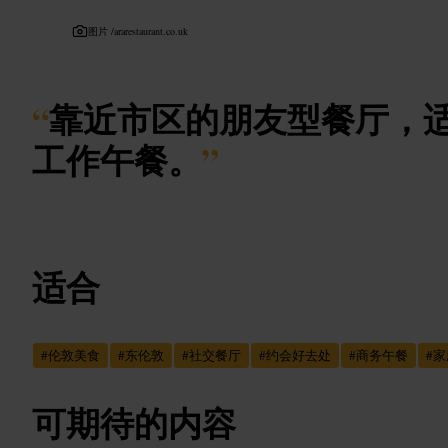
图片 /
ararestaurant.co.uk
“
靠近市区的朋友型餐厅，
工作午餐。
”
适合
#
伦敦美食
#
东伦敦
#
社交餐厅
#
约会好去处
#
商务午餐
#
家
可期待的内容