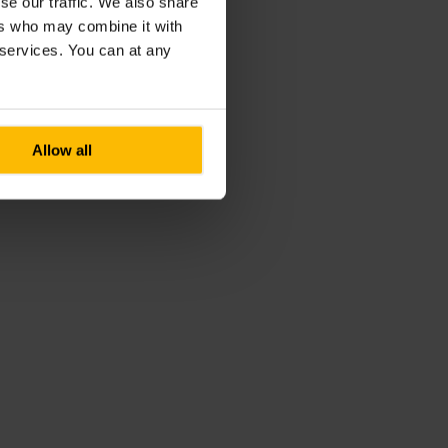
se our traffic. We also share
ers who may combine it with
r services. You can at any
Allow all