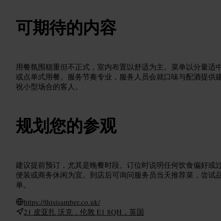
可期待的内容
用餐氛围稳重但不正式，室内布置以舒适为主。菜单以分量适
或点单式用餐。服务节奏专业，服务人员会就口味与配酒提供
祝小型场合的客人。
规划您的参观
建议提前预订，尤其是晚餐时段。订位时说明任何饮食偏好或
便装或商务休闲为宜。到店后可询问服务员当天推荐菜，尝试
单。
https://thisisamber.co.uk/
21 皮亚扎 沃克，伦敦 E1 8QH，英国