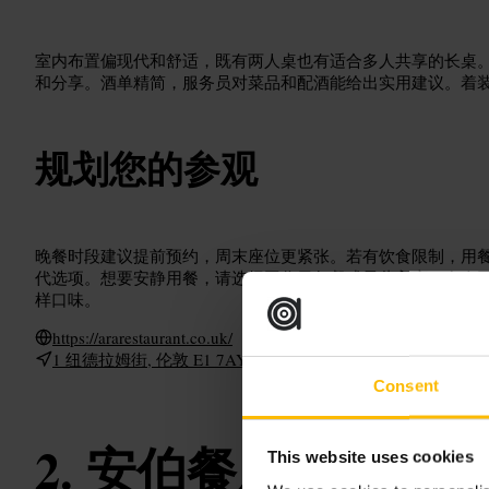
室内布置偏现代和舒适，既有两人桌也有适合多人共享的长桌
和分享。酒单精简，服务员对菜品和配酒能给出实用建议。着
规划您的参观
晚餐时段建议提前预约，周末座位更紧张。若有饮食限制，用
代选项。想要安静用餐，请选择工作日午餐或早些入座。多人
样口味。
https://ararestaurant.co.uk/
1 纽德拉姆街, 伦敦 E1 7AY, 英国
Consent
安伯餐厅
This website uses cookies