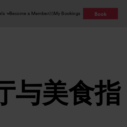
els
Become a Member
My Bookings
Book
厅与美食指