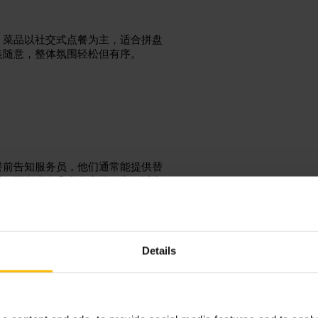
。菜品以社交式点餐为主，适合拼盘
装随意，整体氛围轻松但有序。
餐前告知服务员，他们通常能提供替
同行可考虑点几道分享菜，方便试多
Details