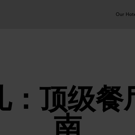
Our Hot
儿：顶级餐
南