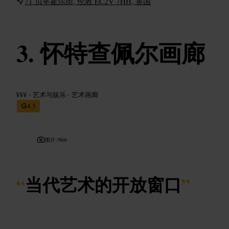
71 贝辛霍尔街, 伦敦 EC2V 7HH, 英国
怀特查佩尔画廊
¥¥¥
•
艺术与娱乐
•
艺术画廊
4.3
图片 /
Web
“
当代艺术的开放窗口
”