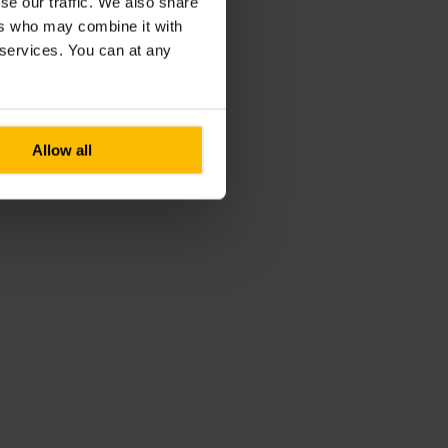
se our traffic. We also share
ers who may combine it with
r services. You can at any
Allow all