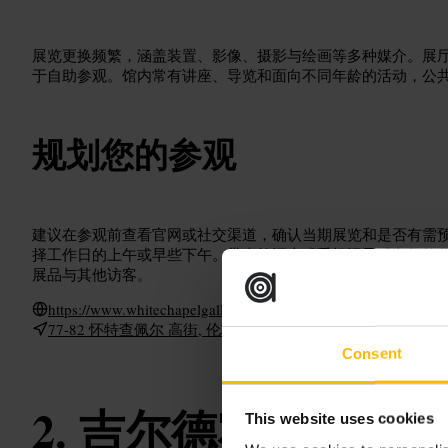
展览更换频繁，涵盖装置、影像、摄影与绘画等多种媒介。展
于自助参观。馆内常有讲座、导览和面向不同年龄的活动，公
规划您的参观
建议在参观前查看官网或社交渠道，确认当期展览和是否有需
择工作日的上午或早些下午。带上笔记本或手机记录感兴趣的
展品与其他访客。
https://www.whitechapelgallery.org/
77-82 怀特查佩尔 高街, 伦敦 E1 7QX, 英国
Consent
吉尔德霍尔
This website uses cookies