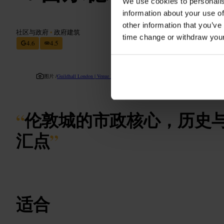
We use cookies to personalis
information about your use of
other information that you’ve
社区与政府
•
政府建筑
time change or withdraw you
4.6
4.5
图片 /
Guildhall London | Venue Hire
“
伦敦城的市政核心，历史
汇点
”
适合