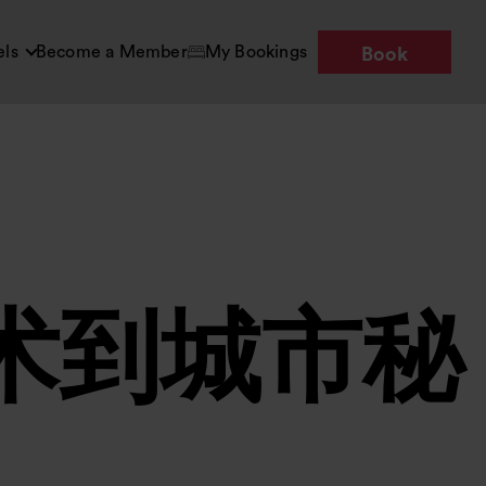
els
Become a Member
My Bookings
Book
术到城市秘