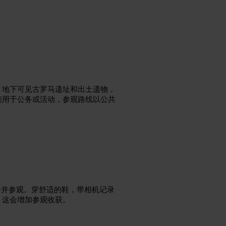
。地下可见古罗马遗址和出土遗物，
能用于公务或活动，参观路线以公共
址一并参观。穿舒适的鞋，带相机记录
，这会增加参观收获。