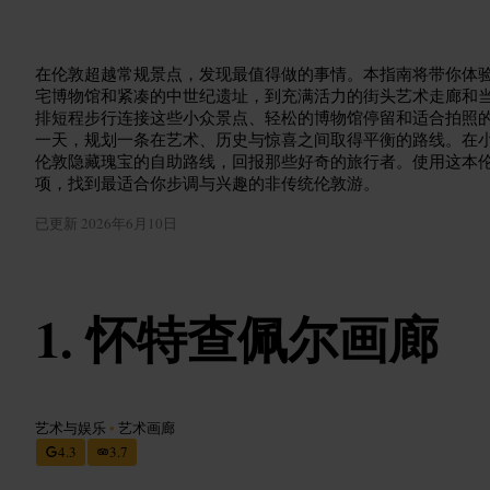
在伦敦超越常规景点，发现最值得做的事情。本指南将带你体
宅博物馆和紧凑的中世纪遗址，到充满活力的街头艺术走廊和
排短程步行连接这些小众景点、轻松的博物馆停留和适合拍照
一天，规划一条在艺术、历史与惊喜之间取得平衡的路线。在
伦敦隐藏瑰宝的自助路线，回报那些好奇的旅行者。使用这本
项，找到最适合你步调与兴趣的非传统伦敦游。
已更新
2026年6月10日
怀特查佩尔画廊
艺术与娱乐
•
艺术画廊
4.3
3.7