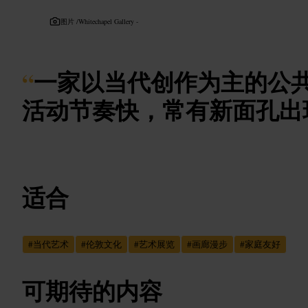
图片 /
Whitechapel Gallery -
“
一家以当代创作为主的公
活动节奏快，常有新面孔出
适合
#
当代艺术
#
伦敦文化
#
艺术展览
#
画廊漫步
#
家庭友好
可期待的内容