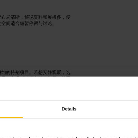
厅布局清晰，解说资料和展板多，便
共空间适合短暂停留与讨论。
预约的特别项目。若想安静观展，选
作品，参观时请遵守馆内指示，尊重
Details