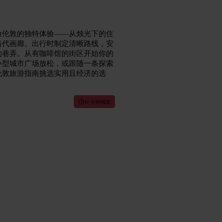
验伦敦的独特体验——从烛光下的住
当代画廊。出行时制定清晰路线，安
的巷弄。从有咖啡馆的街区开始你的
小型城市广场放松，或跟随一条探索
伦敦旅游指南挑选实用且经济的选
10 分钟阅读