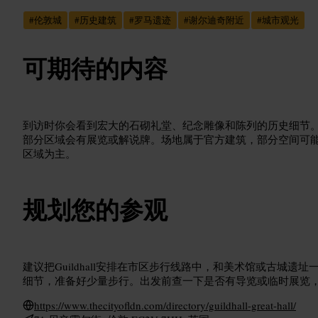
#
伦敦城
#
历史建筑
#
罗马遗迹
#
谢尔迪奇附近
#
城市观光
可期待的内容
到访时你会看到宏大的石砌礼堂、纪念雕像和陈列的历史细节
部分区域会有展览或解说牌。场地属于官方建筑，部分空间可
区域为主。
规划您的参观
建议把Guildhall安排在市区步行线路中，和美术馆或古城遗
细节，准备好少量步行。出发前查一下是否有导览或临时展览
https://www.thecityofldn.com/directory/guildhall-great-hall/