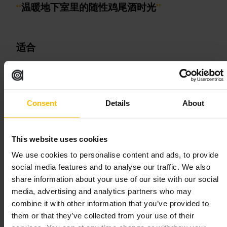
“
温暖地下室里的随性鸡尾酒时光
”
适合
#
伦敦酒吧
#
鸡尾酒吧
#
地下酒吧
#
约会去处
#
朋友聚会
#
夜生活
可期待的内容
Consent
Details
About
走下楼就是低矮的砖墙和木梁，烛光和柔和灯光让环境偏安静。酒
吧规模小，座位紧凑，服务员热情但不打扰。鸡尾酒以创意和均衡
This website uses cookies
为主，有几款招牌值得尝试，酒劲通常偏足。食物选择有限，奶酪
We use cookies to personalise content and ads, to provide
盘是最常见的搭配。
social media features and to analyse our traffic. We also
share information about your use of our site with our social
规划您的参观
media, advertising and analytics partners who may
combine it with other information that you’ve provided to
晚间容易客满，若是周末或晚些时候到访，建议提前预订。想随性
them or that they’ve collected from your use of their
走进去的话，尽量早点到。酒吧空间小，适合两到四人小组，若需
要长时间交谈可选在较早时间。可向吧台询问当日特色酒单和调酒