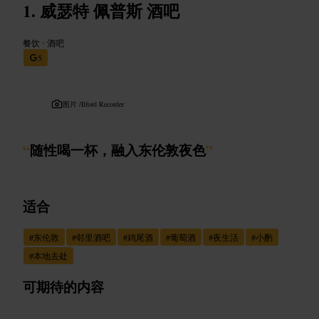
威瑟特 佩普斯 酒吧
餐饮
•
酒吧
5
图片 /
Ilford Recorder
“
随性喝一杯，融入东伦敦夜色
”
适合
#
东伦敦
#
邻里酒吧
#
鸡尾酒
#
葡萄酒
#
夜生活
#
小酌
#
本地去处
可期待的内容