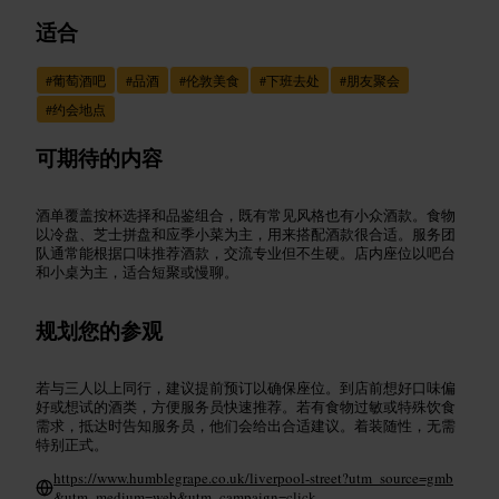
适合
#
葡萄酒吧
#
品酒
#
伦敦美食
#
下班去处
#
朋友聚会
#
约会地点
可期待的内容
酒单覆盖按杯选择和品鉴组合，既有常见风格也有小众酒款。食物
以冷盘、芝士拼盘和应季小菜为主，用来搭配酒款很合适。服务团
队通常能根据口味推荐酒款，交流专业但不生硬。店内座位以吧台
和小桌为主，适合短聚或慢聊。
规划您的参观
若与三人以上同行，建议提前预订以确保座位。到店前想好口味偏
好或想试的酒类，方便服务员快速推荐。若有食物过敏或特殊饮食
需求，抵达时告知服务员，他们会给出合适建议。着装随性，无需
特别正式。
https://www.humblegrape.co.uk/liverpool-street?utm_source=gmb
&utm_medium=web&utm_campaign=click