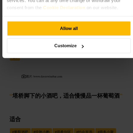
services. You can at any time change or withdraw your
师推荐。酒吧在地下，请注意上下楼梯。
consent from the
Cookie Declaration
on our website.
http://www.discountsuitcompany.co.uk/
29A 温特沃斯街, 伦敦 E1 7TB, 英国
Allow all
戴夫的葡萄酒吧
Customize
餐饮
•
酒吧
•
葡萄酒吧
5
图片 /
www.daveswinebar.com
“
塔桥脚下的小酒吧，适合慢慢品一杯葡萄酒
”
适合
#
葡萄酒吧
#
伦敦小酌
#
塔希尔区
#
约会首选
#
商务小聚