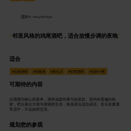
图片 /
DesignMyNight
“
邻里风格的鸡尾酒吧，适合放慢步调的夜晚
”
适合
#
伦敦酒吧
#
鸡尾酒
#
夜生活
#
邻里酒吧
#
安静小酌
可期待的内容
以调酒为核心的菜单，酒单涵盖经典与创意款。室内布置偏向私
密，吧台座位方便与调酒师互动，角落座位适合谈话。音乐音量通
常适中，不会妨碍交流。
规划您的参观