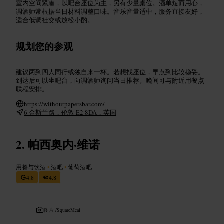
室内空间紧凑，以吧台座位为主，另有少量桌位。酒单短而用心，
调酒师常根据当日材料调整口味。音乐音量适中，服务直接友好，
适合低调社交或放松小酌。
规划您的参观
建议两到四人同行或独自来一杯。若想找座位，早点到比较稳妥。
到达后可以坐吧台，向调酒师询问当日推荐。晚间可与附近用餐点
联程安排。
https://withoutpapersbar.com/
6 金斯兰路，伦敦 E2 8DA，英国
帕西奥内·维诺
用餐与饮酒
•
酒吧
•
葡萄酒吧
4.8
4.8
图片 /
SquareMeal