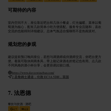
可期待的内容
室内空间不大，座位靠近吧台和几张小餐桌，灯光偏暖。菜单以葡
萄酒为核心，配有几款简单小吃方便搭配。服务专业且随和，喜欢
交流的也能得到详细建议。总体气氛适合慢聊而不是热闹派对。
规划您的参观
建议提前预订晚间座位，若想与调酒师或侍酒师交流，坐吧台更方
便。着装可取休闲商务风，带上能记录酒名的笔记也有用。点几款
不同风格的酒小杯分享，会更容易比较口感。
https://www.daveswinebar.com/
2 圣詹姆士通道，伦敦 EC3A 5DH，英国
法恩德
餐饮与饮酒
•
酒吧
4.7
4.8