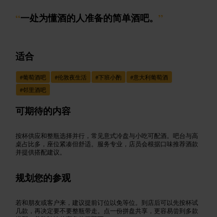
“
一处为懂酒的人准备的简单酒吧。
”
适合
#
葡萄酒吧
#
伦敦夜生活
#
下班小酌
#
意大利葡萄酒
#
邻里酒吧
可期待的内容
按杯供应和整瓶选择并行，常见意式冷盘与小吃可配酒。吧台与高
桌占比多，座位紧凑但舒适。服务专业，店员会根据口味推荐酒款
并提供搭配建议。
规划您的参观
若和朋友或客户来，建议提前订位以免等位。到店后可以先按杯试
几款，再决定要不要整瓶带走。点一份拼盘共享，更容易尝到多款