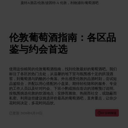
庞特A酒店
/
伦敦
/
波因特·A 伦敦，利物浦街
/
葡萄酒吧
伦敦葡萄酒指南：各区品
鉴与约会首选
使用这份精简的伦敦葡萄酒指南，找到伦敦最好的葡萄酒吧。我们
标注了各区的热门去处，从温馨的地下室与氛围感十足的拱顶酒
窖，到葡萄酒与奶酪的小角落。外出感受伦敦的品酒时刻，尝试短
品鉴组合，并配以用心搭配的小盘菜。期待轻松随和的服务、专业
的工作人员以及针对约会、下班小酌或独自造访的清晰预订说明。
按氛围挑选伦敦的饮酒地点：安静而雅致、热闹而社交，或隐蔽而
私密。利用这些建议挑选评价最高的葡萄酒吧，直奔重点，让你少
花时间决定，多花时间品饮。
已更新
2026年6月10日
10 分钟阅读