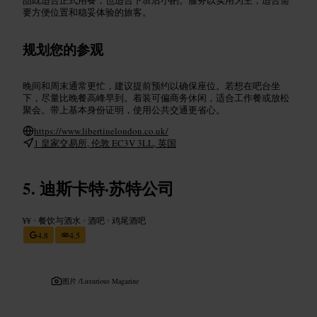
要方便位置和稳妥体验的旅客。
规划您的参观
晚间和周末通常更忙，建议提前预约以确保座位。若想在吧台坐
下，尽量比晚餐高峰早到。着装可偏商务休闲，适合工作餐或放松
聚会。带上基本身份证明，使用公共交通更省心。
https://www.libertinelondon.co.uk/
1 皇家交易所, 伦敦 EC3V 3LL, 英国
迪斯卡特·苏特公司
¥¥
•
餐饮与酒水
•
酒吧
•
鸡尾酒吧
4.8
4.5
图片 /
Luxurious Magazine