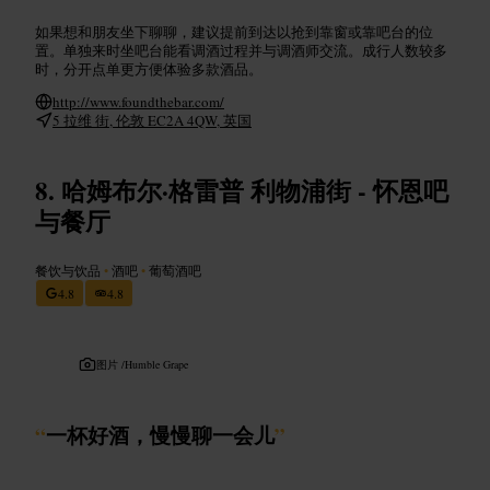
如果想和朋友坐下聊聊，建议提前到达以抢到靠窗或靠吧台的位
置。单独来时坐吧台能看调酒过程并与调酒师交流。成行人数较多
时，分开点单更方便体验多款酒品。
http://www.foundthebar.com/
5 拉维 街, 伦敦 EC2A 4QW, 英国
哈姆布尔·格雷普 利物浦街 - 怀恩吧
与餐厅
餐饮与饮品
•
酒吧
•
葡萄酒吧
4.8
4.8
图片 /
Humble Grape
“
一杯好酒，慢慢聊一会儿
”