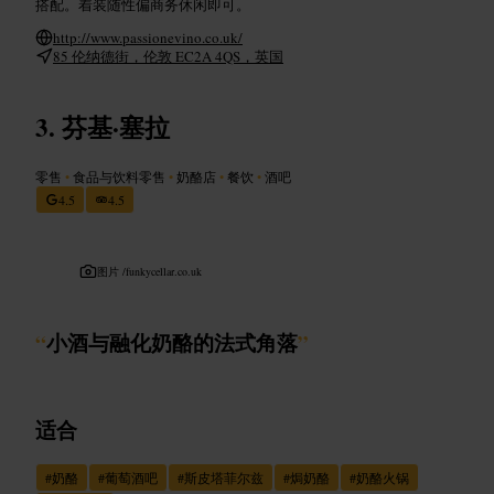
搭配。着装随性偏商务休闲即可。
http://www.passionevino.co.uk/
85 伦纳德街，伦敦 EC2A 4QS，英国
芬基·塞拉
零售
•
食品与饮料零售
•
奶酪店
•
餐饮
•
酒吧
4.5
4.5
图片 /
funkycellar.co.uk
“
小酒与融化奶酪的法式角落
”
适合
#
奶酪
#
葡萄酒吧
#
斯皮塔菲尔兹
#
焗奶酪
#
奶酪火锅