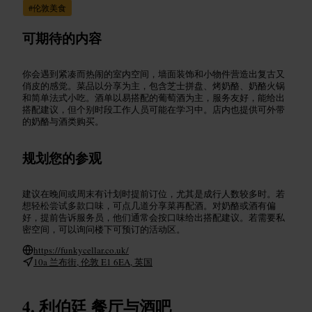
#
伦敦美食
可期待的内容
你会遇到紧凑而热闹的室内空间，墙面装饰和小物件营造出复古又
俏皮的感觉。菜品以分享为主，包含芝士拼盘、烤奶酪、奶酪火锅
和简单法式小吃。酒单以易搭配的葡萄酒为主，服务友好，能给出
搭配建议，但个别时段工作人员可能在学习中。店内也提供可外带
的奶酪与酒类购买。
规划您的参观
建议在晚间或周末有计划时提前订位，尤其是成行人数较多时。若
想轻松尝试多款口味，可点几道分享菜再配酒。对奶酪或酒有偏
好，提前告诉服务员，他们通常会按口味给出搭配建议。若需要私
密空间，可以询问楼下可预订的活动区。
https://funkycellar.co.uk/
10a 兰布街, 伦敦 E1 6EA, 英国
利伯廷 餐厅与酒吧