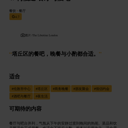
餐饮
•
餐厅
4.7
图片 /
The Libertine London
“
塔丘区的餐吧，晚餐与小酌都合适。
”
适合
#
伦敦市中心
#
塔丘区
#
商务晚餐
#
朋友聚会
#
情侣约会
#
酒吧与餐厅
#
夜生活
可期待的内容
餐厅与吧台并列，气氛从下午的安静过渡到晚间的热闹。菜品和饮
品既适合正式用餐，也适合下班后小酌。服务以实用为主，适合需