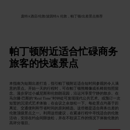
图片 /
Google AI
庞特A酒店
/
伦敦
/
波因特A 伦敦，帕丁顿
/
出差景点推荐
帕丁顿附近适合忙碌商务
旅客的快速景点
本指南为短期出差打造，指引帕丁顿附近适合短时间参观的令人满
意的景点。开始一天的行程时，可在帕丁顿熊雕像或长椅前拍照留
念。漫步穿过小威尼斯和伦勃朗花园，沿运河享受宁静的散步。在
马尔滕·巴斯的“Real Time”时钟处可发现现代公共艺术。或预订一次
短暂的沉浸式艺术体验，在会议之余放松一下。每处景点均基于距
离近、交通便利和节省时间的原则精选。这些都是适合商务出差的
伦敦顶级景点之一。利用这些建议，在紧凑行程中寻找适合的伦敦
活动，安排在约会间隙放松，并在不耽误工作的情况下体验伦敦的
高评分项目。