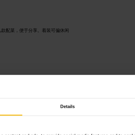
几款配菜，便于分享。着装可偏休闲
纳特 x 吉
Details