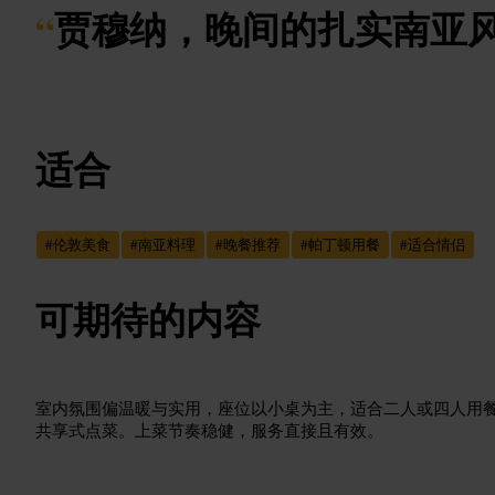
“
贾穆纳，晚间的扎实南亚
适合
#
伦敦美食
#
南亚料理
#
晚餐推荐
#
帕丁顿用餐
#
适合情侣
可期待的内容
室内氛围偏温暖与实用，座位以小桌为主，适合二人或四人用
共享式点菜。上菜节奏稳健，服务直接且有效。