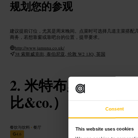
规划您的参观
建议提前订位，尤其是周末晚间。点菜时可选择几道主菜搭配
商务，若想靠窗或靠吧台的位置，提早要求。
http://www.jamuna.co.uk/
38 索斯威克街, 泰伯尼亚, 伦敦 W2 1JQ, 英国
米特布罗斯（by 梅
比&co.）
Consent
餐饮与饮料
•
餐厅
This website uses cookies
4.6