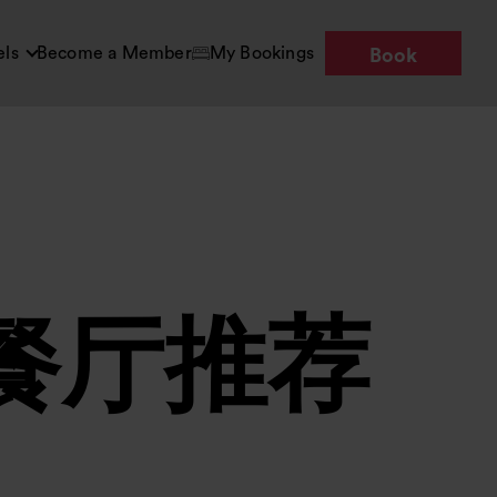
els
Become a Member
My Bookings
Book
餐厅推荐