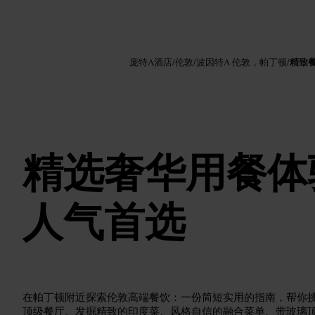
图片 /
Google AI
精致
庞特A酒店
/
伦敦
/
波因特A 伦敦，帕丁顿
/
精选奢华用餐体
人气首选
在帕丁顿附近探索伦敦高端餐饮：一份简短实用的指南，帮你
顶级餐厅。发掘精致的印度菜、风格自信的融合菜单、带玻璃