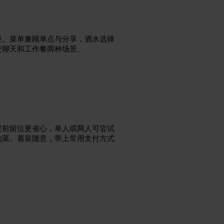
座。菜单兼顾单点与分享，酒水选择
交聊天和工作餐两种场景。
提前留位更省心，单人或两人可尝试
的菜。着装随意，带上常用支付方式