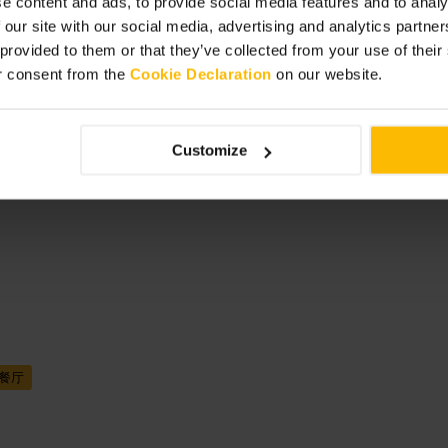
e content and ads, to provide social media features and to analy
 our site with our social media, advertising and analytics partn
 provided to them or that they’ve collected from your use of thei
r consent from the
Cookie Declaration
on our website.
，适合朋友、情
Customize
餐厅