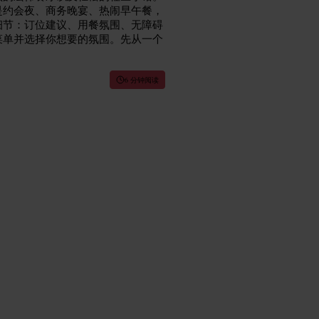
是约会夜、商务晚宴、热闹早午餐，
细节：订位建议、用餐氛围、无障碍
菜单并选择你想要的氛围。先从一个
6 分钟阅读