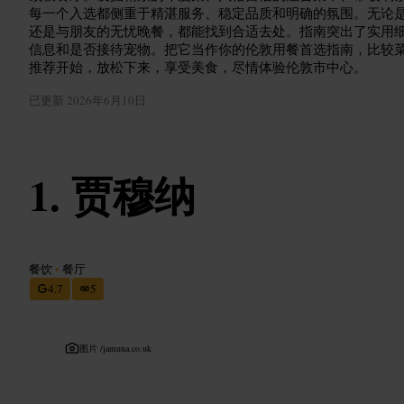
每一个入选都侧重于精湛服务、稳定品质和明确的氛围。无论
还是与朋友的无忧晚餐，都能找到合适去处。指南突出了实用
信息和是否接待宠物。把它当作你的伦敦用餐首选指南，比较
推荐开始，放松下来，享受美食，尽情体验伦敦市中心。
已更新
2026年6月10日
贾穆纳
餐饮
•
餐厅
4.7
5
图片 /
jamuna.co.uk