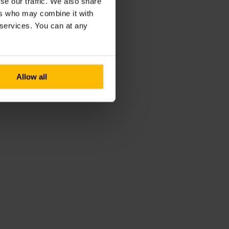
se our traffic. We also share
ers who may combine it with
r services. You can at any
Allow all