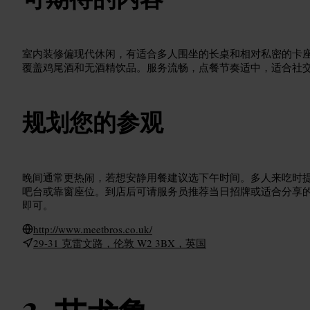
室内装修偏现代休闲，有适合多人围坐的长桌和相对私密的卡
覆盖鸡尾酒和无酒精饮品。服务流畅，点餐节奏适中，适合社
规划您的参观
晚间通常更热闹，若想安静用餐建议选下午时间。多人来吃时
吧台或靠窗座位。到店后可请服务员推荐当日招牌或适合分享
即可。
http://www.meetbros.co.uk/
29-31 克雷文路，伦敦 W2 3BX，英国