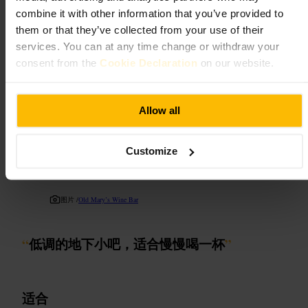
子，选在人流较少时拍照会更方便。现场设施有限，建议提前规划
combine it with other information that you’ve provided to
下一站的路线和交通方式。
them or that they’ve collected from your use of their
https://www.english-heritage.org.uk/visit/london-statues-and-monu
services. You can at any time change or withdraw your
ments/monuments-gallery/
consent from the
Cookie Declaration
on our website.
伦敦 W2 2UH, 英国
奥尔德·玛丽
Allow all
用餐与饮酒
•
酒吧
Customize
4.6
4.7
图片 /
Old Mary’s Wine Bar
“
低调的地下小吧，适合慢慢喝一杯
”
适合