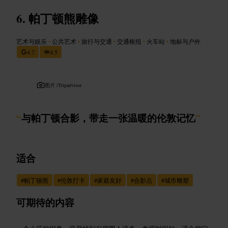
帕丁顿熊雕像
艺术与娱乐
•
公共艺术
•
旅行与交通
•
交通枢纽
•
火车站
•
地标与户外
4.7
4.5
图片 /
Tripadvisor
“
与帕丁顿合影，带走一张温暖的伦敦记忆
”
适合
#
帕丁顿熊
#
伦敦打卡
#
家庭友好
#
合影点
#
城市雕塑
可期待的内容