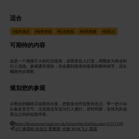
适合
#
城市漫步
#
短暂停留
#
纪念喷泉
#
街区探索
#
拍照点
可期待的内容
这是一个规模不大的纪念喷泉，设置靠近人行道，周围多为商业和
行人流线。参观通常很快，你会看到喷泉的基座和雕饰细节，适合
顺路停步观察。
规划您的参观
从附近的咖啡店或商街出发，把喷泉当作短暂休息点。带一把小伞
以备多变天气，注意路边车流与行人通行。若时间紧，安排为其他
景点之间的短暂停靠。
https://historicengland.org.uk/listing/the-list/list-entry/1357249
457 格雷特 坎伯兰 普莱斯, 伦敦 W1H 7LJ, 英国