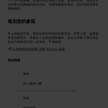
一个小巧的铜像，容易找到但周围人流多。参观时间短，适合把它
当作散步或购物间的休息站。周围有咖啡和商店，适合拍照后再去
喝杯咖啡。
规划您的参观
带上相机或手机，预留短暂时间拍照和看周边。若带儿童，选择低
角度拍摄更好，准备好小道具能增加趣味。将此点和帕丁顿站周边
的运河或商店行程一起安排，节省路程。
19 伊斯特本特拉斯, 伦敦 W2 6LG, 英国
类似指南
指南
双人晚间小酌
指南
独特体验