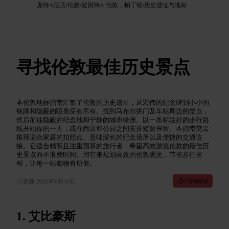
庞特A酒店
/
伦敦
/
波因特A 伦敦，帕丁顿
/
历史遗址与地标
寻找伦敦最佳历史景点
本伦敦地标指南汇集了伦敦的历史遗址，从宏伟的纪念碑到小小的
铭牌和隐蔽的喷泉应有尽有。找到马布尔拱门及车站周边的景点，
然后前往隐蔽的纪念地和宁静的城市绿洲。以一条标注好的步行路
线开始你的一天，或在商店和公园之间安排短暂停留。本指南突出
推荐适合家庭的拍照点、意味深长的纪念场所以及便捷的交通连
接。它适合精明且注重预算的旅行者，希望高效游览伦敦的最佳历
史景点而不浪费时间。用它来规划高效的伦敦观光，节省步行里
程，让每一站都物有所值。
已更新
2026年6月10日
7 分钟阅读
艾比豪斯