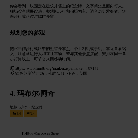
你会看到一块固定在建筑外墙上的纪念牌，文字简短且面向行人。
现场没有观展设施，参观以步行和拍照为主。适合历史爱好者、短
途步行或路过时临时停留。
规划您的参观
把它当作步行线路中的短暂停靠点。带上相机或手机，靠近查看铭
文，注意路边行人和来往车辆。若与其他景点搭配，安排在同一条
步行路线上，可节省来回移动时间。
https://www.hmdb.org/marker.asp?marker=109141
62 格洛斯特广场，伦敦 W1U 8HW，英国
玛布尔·阿奇
地标与户外
•
纪念碑
4.4
3.4
图片 /
One Avenue Group