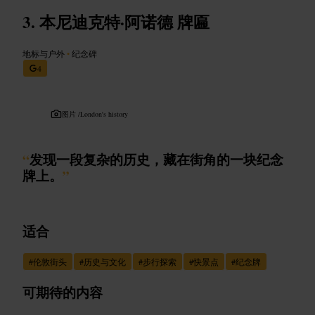
本尼迪克特·阿诺德 牌匾
地标与户外
•
纪念碑
4
图片 /
London's history
“
发现一段复杂的历史，藏在街角的一块纪念
牌上。
”
适合
#
伦敦街头
#
历史与文化
#
步行探索
#
快景点
#
纪念牌
可期待的内容