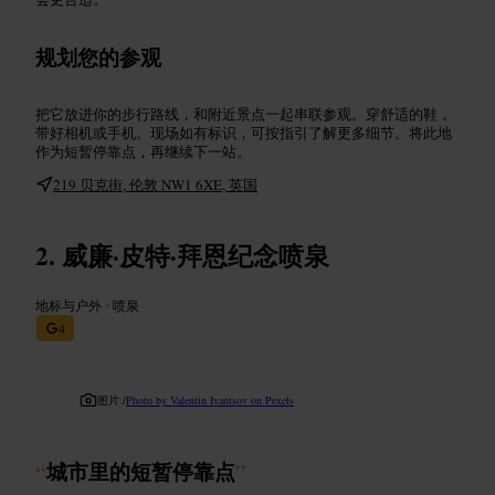
规划您的参观
把它放进你的步行路线，和附近景点一起串联参观。穿舒适的鞋，
带好相机或手机。现场如有标识，可按指引了解更多细节。将此地
作为短暂停靠点，再继续下一站。
219 贝克街, 伦敦 NW1 6XE, 英国
威廉·皮特·拜恩纪念喷泉
地标与户外
•
喷泉
4
图片 /
Photo by Valentin Ivantsov on Pexels
“
城市里的短暂停靠点
”