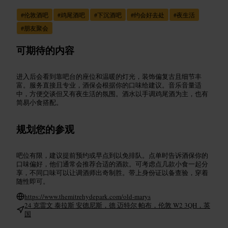
#
伦敦酒吧
#
鸡尾酒吧
#
下沉酒吧
#
约会好去处
#
夜生活
#
朋友聚会
可期待的内容
进入后会看到靠吧台的座位和温暖的灯光，装饰偏复古且细节丰
富。服务直接且专业，酒保会根据你的口味给建议。音乐音量适
中，方便交谈但又有夜生活的氛围。酒水以手调鸡尾酒为主，也有
简易小食搭配。
规划您的参观
吧位有限，建议提前预约或早点到以免排队。点单时告诉酒保你的
口味偏好，他们通常会推荐合适的酒款。可考虑点几款小食一起分
享，不同口味可以让调酒师出奇制胜。带上身份证以备查验，穿着
随性即可。
https://www.themitrehydepark.com/old-marys
24 克雷文 泰拉斯 安德尼斯，德 迈特尔 帕布，伦敦 W2 3QH，英
国