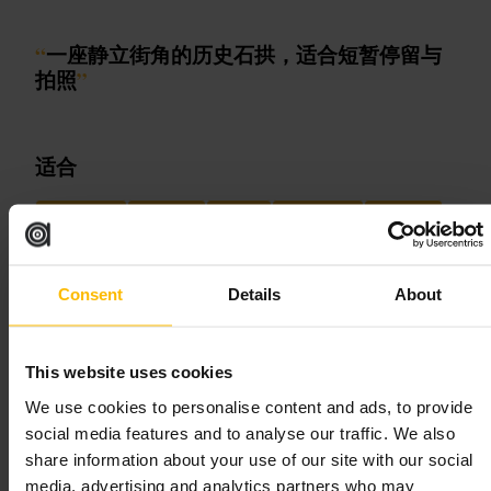
“
一座静立街角的历史石拱，适合短暂停留与
拍照
”
适合
#
大理石拱门
#
伦敦观光
#
牛津街
#
海德公园边
#
短暂停留
可期待的内容
Consent
Details
About
到现场你会看到一座白色或浅色的大理石拱门，周边是车流与行人
交织的城市街景。现场没有展览或内部参观设施，主要以外观观赏
为主，适合拍照、短暂休息或作为城市步行路线的节点。
This website uses cookies
规划您的参观
We use cookies to personalise content and ads, to provide
social media features and to analyse our traffic. We also
share information about your use of our site with our social
将这里纳入步行或购物线路里，你可以先在附近逛街或在公园散步
media, advertising and analytics partners who may
后顺路停留。带好相机或手机，注意过马路和交通。若同行有孩