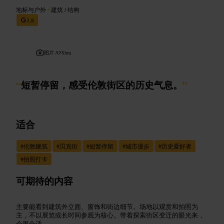
地标与户外
•
建筑 / 结构
3.8
图片 /
O'Shea
“
短暂停留，感受伦敦街区的历史气息。
”
适合
#
伦敦建筑
#
贝克街
#
短暂停留
#
城市漫步
#
历史爱好者
#
拍照打卡
可期待的内容
主要能看到建筑外立面、窗饰和街边细节。场地以观赏和拍照为
主，不以展览或长时间参观为核心。带着探索街区变迁的眼光来，
会更合适。