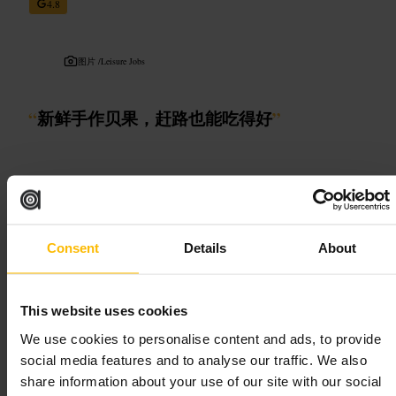
4.8
图片 /
Leisure Jobs
“
新鲜手作贝果，赶路也能吃得好
”
适合
#
贝果
#
快餐选择
#
伦敦早餐
#
通勤必备
#
外带美食
Consent
Details
About
可期待的内容
柜台式点单，出餐速度快。菜单以各类贝果为主，常见有冷馅和热
This website uses cookies
馅两类，能按口味做简单搭配。店内氛围随时段变化：上午以赶路
We use cookies to personalise content and ads, to provide
人居多，中午出现短暂停留的食客。适合想要快捷早餐或轻食的
人。
social media features and to analyse our traffic. We also
share information about your use of our site with our social