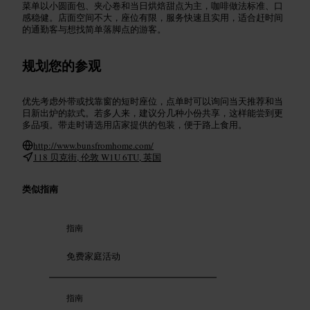
菜单以小圆面包、夹心卷和当日烘焙甜点为主，咖啡做法标准、口
感稳健。店面空间不大，座位有限，服务快速且实用，适合赶时间
的通勤客与想找简单落脚点的游客。
规划您的参观
优先考虑外带或找靠窗的短时座位，点单时可以询问当天推荐和当
日新出炉的款式。若多人来，建议分几种小份共享，这样能尝到更
多品项。带走时请选用店家提供的包装，便于路上食用。
http://www.bunsfromhome.com/
118 贝克街, 伦敦 W1U 6TU, 英国
类似指南
指南
免费家庭活动
指南