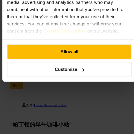
规划您的参观
media, advertising and analytics partners who may
combine it with other information that you’ve provided to
them or that they’ve collected from your use of their
建议把这里当作早餐或快速午餐的站点。若时间紧张，直接到柜台
点单并选择外带，等候时间通常很短。和朋友来可点几种不同口味
services. You can at any time change or withdraw your
分着尝，独自出行则可选经典口味配咖啡。若需落座，尽量避开早
consent from the
Cookie Declaration
on our website.
高峰和午餐高峰。
https://www.bagelfactory.co.uk/
A 单元，贝克街站，玛丽勒本路，伦敦 NW1 5LA，英国
Allow all
T by 塔玛拉
Customize
餐饮
•
咖啡馆、咖啡和茶室
•
咖啡馆
4.3
图片 /
London Restaurant Festival
“
帕丁顿的早午咖啡小站
”