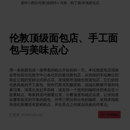
庞特A酒店
/
伦敦
/
波因特A 伦敦，帕丁顿
/
本地面包店
伦敦顶级面包店、手工面
包与美味点心
用一条热面包或一路带着的糕点开始你的一天。本伦敦面包店指南
会带你前往伦敦市中心各社区的最佳面包店，从热闹的车站摊位到
靠近公园的安静法式糕点店。发现那些顶级伦敦面包店，它们烘焙
伦敦风格的手工面包、制作巴斯克乳酪蛋糕，或端出酥脆可颂和纯
素贝果。清晨出发赶早高峰，或安排一个悠闲的咖啡休憩来品尝小
批量糕点。每家精选均侧重位置、出餐速度和稳定品质，让你知道
在哪里能买到可靠的面包、外带三明治和出色的咖啡。使用本指南
发现伦敦哪里有新鲜糕点，并在景点之间规划高效的停靠点。
已更新
2026年6月10日
7 分钟阅读