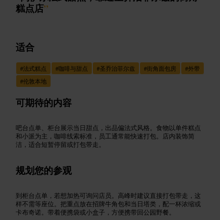
糕点店
”
适合
#
法式糕点
#
咖啡与甜点
#
圣乔治菲尔兹
#
街角面包房
#
外带
#
伦敦本地
可期待的内容
吧台点单、柜台展示当日甜点，出品偏法式风格。食物以单件糕点
和小派为主，咖啡线索标准，员工通常能快速打包。店内装饰简
洁，适合短暂停留或打包带走。
规划您的参观
到柜台点单，若想加热可询问店员。高峰时建议直接打包带走，这
样不需等座位。把重点放在招牌牛角包和当日塔类，配一杯浓缩或
卡布奇诺。带着便携袋或小盒子，方便携带回公园野餐。