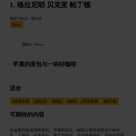
格拉尼耶 贝克里 帕丁顿
餐饮与饮品
•
面包店
4.6
图片 /
Wheree
“
早晨的面包与一杯好咖啡
”
适合
#
伦敦早餐
#
面包店
#
烘焙
#
咖啡
#
平价美食
#
帕丁顿
可期待的内容
你会看到各类现烤面包、可颂和甜点，咖啡以拿铁或意式小杯为
主。上菜快，点单直白，便于赶时间。店内风格朴实，适合短暂停