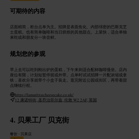
可期待的内容
店面精简，柜台点单为主。招牌是表面焦化、内部绵密的巴斯克芝
士蛋糕。也有简单咖啡和当日烘焙的其他甜点。上菜快，适合单独
来吃或和朋友分一块尝鲜。
规划您的参观
早上去可以吃到刚出炉的蛋糕，下午来则适合配杯咖啡慢坐。店内
座位有限，计划短暂停留或外带。点单时试试招牌一片配浓缩或拿
铁，喜欢分享就带个小盒子装走。逛完附近公园或街区，再带着甜
点继续行程。
https://lamaritxucheesecake.co.uk/
12 康诺特街, 圣乔治菲尔兹, 伦敦 W2 2AF, 英国
贝果工厂 贝克街
餐饮
•
贝果店