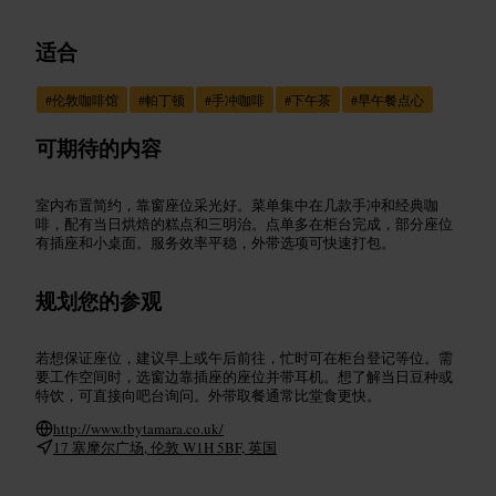
适合
#
伦敦咖啡馆
#
帕丁顿
#
手冲咖啡
#
下午茶
#
早午餐点心
可期待的内容
室内布置简约，靠窗座位采光好。菜单集中在几款手冲和经典咖
啡，配有当日烘焙的糕点和三明治。点单多在柜台完成，部分座位
有插座和小桌面。服务效率平稳，外带选项可快速打包。
规划您的参观
若想保证座位，建议早上或午后前往，忙时可在柜台登记等位。需
要工作空间时，选窗边靠插座的座位并带耳机。想了解当日豆种或
特饮，可直接向吧台询问。外带取餐通常比堂食更快。
http://www.tbytamara.co.uk/
17 塞摩尔广场, 伦敦 W1H 5BF, 英国