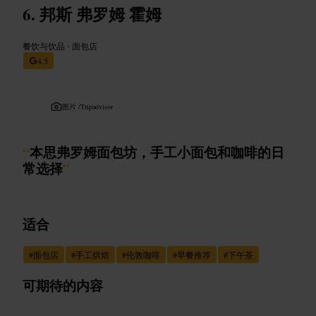
邦斯 弗罗姆 霍姆
餐饮与饮品
•
面包店
4.5
图片 /
Tripadvisor
“
本思弗罗姆面包坊，手工小面包和咖啡的日
常选择
”
适合
#
面包店
#
手工烘焙
#
伦敦咖啡
#
早餐推荐
#
下午茶
可期待的内容