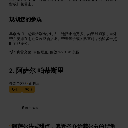
留或打包带走。
规划您的参观
早点出门，趁烘焙刚出炉时去，选择余地更多。如果时间紧，点外
带并安排在附近公园或酒店吃。带着孩子或团队来时，预留多一点
时间找座位。
5 克雷文路, 泰伯尼亚, 伦敦 W2 3BP, 英国
阿萨尔 帕蒂斯里
餐饮与饮品
•
面包店
4.4
3.8
图片 /
Yelp
“
阿萨尔法式甜点，靠近圣乔治菲尔兹的街角