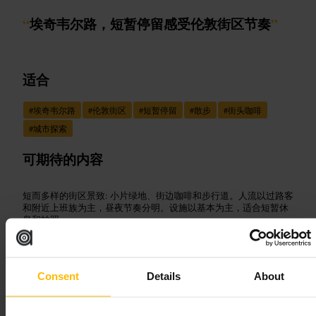
“
埃奇韦尔路，短暂停留感受伦敦街区节奏
”
适合
#
埃奇韦尔路
#
伦敦街区
#
短暂停留
#
散步
#
街头咖啡
#
城市探索
可期待的内容
短而多样的街区景致: 小片绿地、街边咖啡和步行道。人流以过路客
和附近上班族为主，昼夜节奏分明。设施以基本为主，适合短暂休
息和拍照。
规划您的参观
Consent
Details
About
把这里排进步行路线中的一站，携带轻便鞋和随身水壶。顺路找家
咖啡馆坐一会，或在绿地边缘短暂休息。若携带大件行李，选更靠