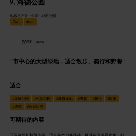
海德公园
地标与户外
•
公园
•
城市公园
4.7
4.6
图片 /
Expedia
“
市中心的大型绿地，适合散步、骑行和野餐
”
适合
#
海德公园
#
伦敦公园
#
城市绿地
#
野餐
#
骑行
#
散步
#
观鸟
#
家庭出游
可期待的内容
开阔草坪和林荫小径，适合各类户外活动。可以在湖边看水禽，租