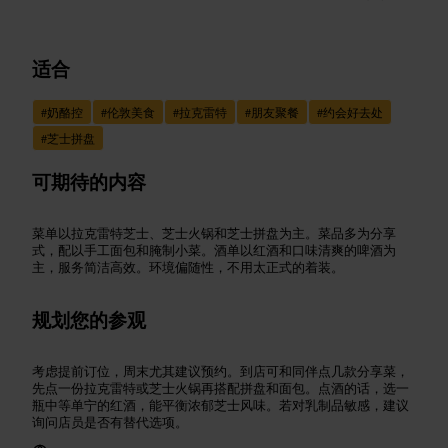
适合
#
奶酪控
#
伦敦美食
#
拉克雷特
#
朋友聚餐
#
约会好去处
#
芝士拼盘
可期待的内容
菜单以拉克雷特芝士、芝士火锅和芝士拼盘为主。菜品多为分享
式，配以手工面包和腌制小菜。酒单以红酒和口味清爽的啤酒为
主，服务简洁高效。环境偏随性，不用太正式的着装。
规划您的参观
考虑提前订位，周末尤其建议预约。到店可和同伴点几款分享菜，
先点一份拉克雷特或芝士火锅再搭配拼盘和面包。点酒的话，选一
瓶中等单宁的红酒，能平衡浓郁芝士风味。若对乳制品敏感，建议
询问店员是否有替代选项。