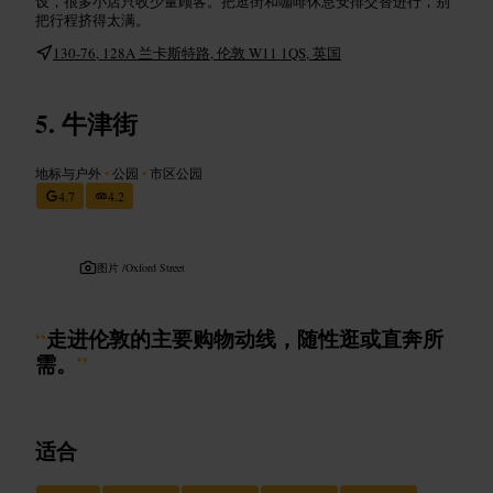
设，很多小店只收少量顾客。把逛街和咖啡休息安排交替进行，别
把行程挤得太满。
130-76, 128A 兰卡斯特路, 伦敦 W11 1QS, 英国
牛津街
地标与户外
•
公园
•
市区公园
4.7
4.2
图片 /
Oxford Street
“
走进伦敦的主要购物动线，随性逛或直奔所
需。
”
适合