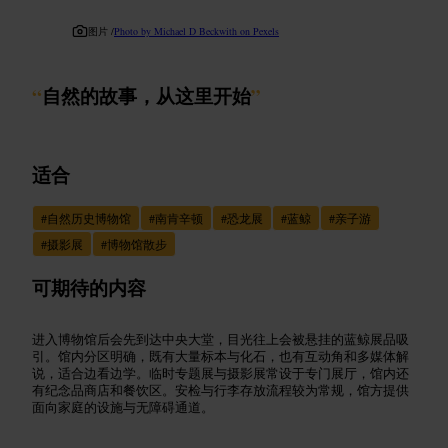
图片 /
Photo by Michael D Beckwith on Pexels
“
自然的故事，从这里开始
”
适合
#
自然历史博物馆
#
南肯辛顿
#
恐龙展
#
蓝鲸
#
亲子游
#
摄影展
#
博物馆散步
可期待的内容
进入博物馆后会先到达中央大堂，目光往上会被悬挂的蓝鲸展品吸
引。馆内分区明确，既有大量标本与化石，也有互动角和多媒体解
说，适合边看边学。临时专题展与摄影展常设于专门展厅，馆内还
有纪念品商店和餐饮区。安检与行李存放流程较为常规，馆方提供
面向家庭的设施与无障碍通道。