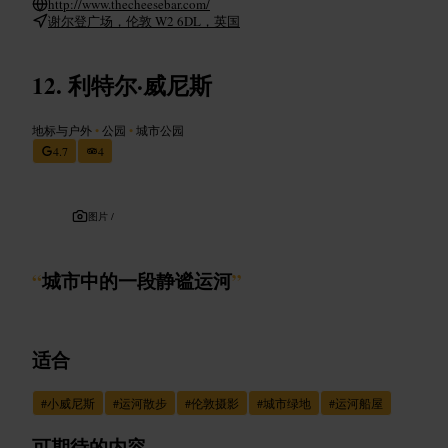
http://www.thecheesebar.com/
谢尔登广场，伦敦 W2 6DL，英国
利特尔·威尼斯
地标与户外
•
公园
•
城市公园
4.7
4
图片 /
“
城市中的一段静谧运河
”
适合
#
小威尼斯
#
运河散步
#
伦敦摄影
#
城市绿地
#
运河船屋
可期待的内容