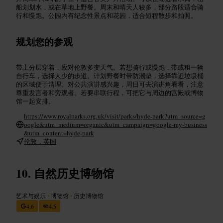
船划划水，或在草地上野餐。周末和晴天人较多，部分路段适合骑
行和慢跑。公园内有纪念性景点和花园，适合短程散步和拍照。
规划您的参观
带上分层穿着，应对伦敦多变天气。若想骑行或慢跑，带或租一辆
自行车，选择人少的步道。计划野餐时带防潮垫，选择靠近垃圾桶
的区域便于清理。对公共演讲感兴趣，周日可去演讲角看看，注意
尊重发言者和旁观者。若要串联行程，可把它与周边的宫殿或博物
馆一起安排。
https://www.royalparks.org.uk/visit/parks/hyde-park?utm_source=g
oogle&utm_medium=organic&utm_campaign=google-my-business
&utm_content=hyde-park
伦敦，英国
自然历史博物馆
艺术与娱乐
•
博物馆
•
历史博物馆
4.6
4.5