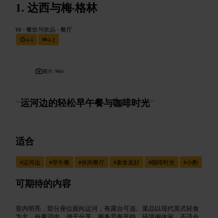
达西与梅·格林
¥¥
•
餐饮与饮品
•
餐厅
4.4
4.2
图片 /
Web
“
运河边的轻松早午餐与咖啡时光
”
适合
#
运河边
#
早午餐
#
休闲餐厅
#
素食友好
#
咖啡时光
#
小酌
可期待的内容
室内明亮，部分座位面向运河，有露台可选。菜品以现代英式轻食
为主，份量适中，便于分享。服务节奏平稳，环境偏休闲，不适合