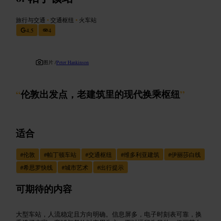
旅行与交通
•
交通枢纽
•
火车站
4.5
4
图片 /
Peter Hankinson
“
伦敦出发点，老建筑里的现代换乘枢纽
”
适合
#
伦敦
#
帕丁顿车站
#
交通枢纽
#
维多利亚建筑
#
伊丽莎白线
#
希思罗快线
#
城市艺术
#
出行提示
可期待的内容
大型车站，人流稳定且方向明确。信息屏多，电子时刻表可靠，换