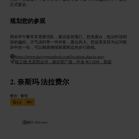
正式宴会。
规划您的参观
周末早午餐常常需要排队，建议提前预订。想坐露台，抵达时说明
你的偏好。天气凉时带一件外套，露台风大。把这里安排为运河散
步中的一站，可以顺路继续探索附近的步行路线。
https://www.daisygreenfood.com/location-darcie-may
格兰德·尤尼恩运河，谢尔登广场，中央 W2 6DS，英国
奈斯玛·法拉费尔
餐饮
•
餐馆
4.6
3
图片 /
Deliveroo