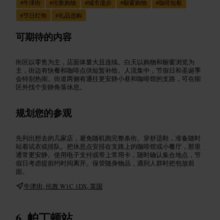
#
牛津街
#
伦敦购物
#
城市漫步
#
橱窗购物
#
咖啡短歇
#
节日灯饰
#
礼品选购
可期待的内容
街区以零售为主，店面体量大且连续。白天以购物和橱窗浏览为
主，街边有快餐和咖啡点供短暂补给。人流集中，节假日和圣诞季
会特别热闹。街道两侧有通往更安静小巷和咖啡馆的支路，可在闹
区外找个安静角落休息。
规划您的参观
先列出想去的几家店，避免随机跑完整条街。穿舒适鞋，准备随时
站着试衣或排队。把休息点安排在支路上的咖啡馆或小餐厅，那里
通常更安静。使用电子支付或带上常用卡，随时确认集合地点，节
假日考虑提前约时间离开。保管随身物品，遇到人群时把包放前
面。
牛津街, 伦敦 W1C 1DX, 英国
帕丁顿站