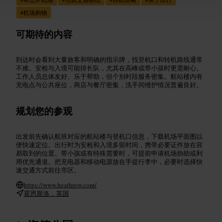
#
机场购物
可期待的内容
到达时会看到大量旅客和明确的指示牌，找登机口和转机路线通常
不难。安检与入境可能排长队，尤其在高峰或带小孩时更需耐心。
工作人员总体友好、乐于帮助，但个别时段服务密集。航站楼内有
充电点与公共座位，商店与餐厅密集，洗手间维护情况普遍良好。
规划您的参观
出发前先确认航班对应的航站楼与登机口信息，下载机场平面图以
便快速定位。出行时为安检和入境多留时间，携带必要证件放在容
易取到的位置。带小孩或有特殊需要时，可提前申请机场协助或利
用优先通道。把充电器和移动电源放在手提行李中，必要时选择快
速交通方式前往市区。
https://www.heathrow.com/
霍恩斯洛，英国