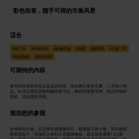
“
彩色街巷，随手可得的市集风景
”
适合
#
诺丁山
#
伦敦街区
#
跳蚤市场
#
街拍
#
咖啡馆
#
古董二手
#
散步路线
#
彩色排屋
可期待的内容
狭窄的街巷和浅色立面适合拍照。临街摊位售卖古董、二手和小饰
品。白天以观光游客和咖啡客为主，晚些时候更安静。商店和咖啡
馆多，适合随意停留。
规划您的参观
从地铁站出发，沿主要街道慢慢步行，顺便探几条小巷。带好相机
和舒适鞋子，市场区人多时注意随身物品。进店前先看看门口摆