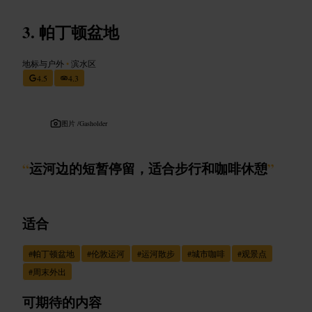
帕丁顿盆地
地标与户外
•
滨水区
4.5
4.3
图片 /
Gasholder
“
运河边的短暂停留，适合步行和咖啡休憩
”
适合
#
帕丁顿盆地
#
伦敦运河
#
运河散步
#
城市咖啡
#
观景点
#
周末外出
可期待的内容