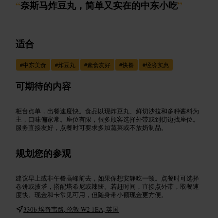
“
奈斯马炸豆丸，简单又实在的中东小吃
”
适合
#
中东美食
#
炸豆丸
#
素食友好
#
快餐
#
经济实惠
可期待的内容
柜台点单，出餐速度快。食品以现炸豆丸、鲜切沙拉和多种酱料为
主，口味偏家常。座位有限，很多顾客选择外带或到街边找座位。
服务直接友好，点餐时可要求多加蔬菜或不放奶制品。
规划您的参观
建议早上或非午餐高峰前去，如果你想安静吃一顿。点餐时可选择
卷饼或披塔，搭配塔希尼或辣酱。若赶时间，直接点外带，取餐速
度快。现金和卡常见可用，但随身带小额现金更方便。
330b 埃奇韦路, 伦敦 W2 1EA, 英国