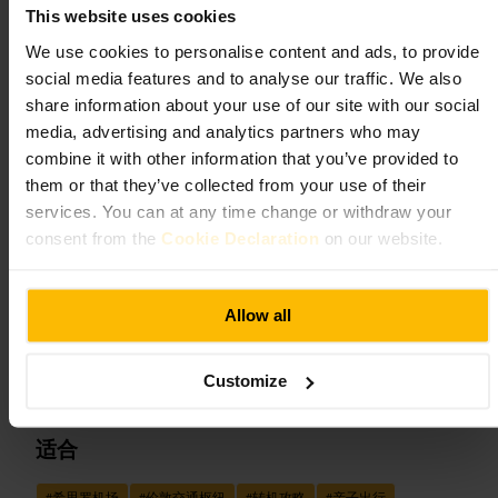
近交通枢纽的位置下车再步行过来。
This website uses cookies
https://tfl.gov.uk/hub/stop/940GZZLUERC/edgware-road-circle-lin
We use cookies to personalise content and ads, to provide
e-underground-station/
查佩尔街，伦敦 NW1 5DH，英国
social media features and to analyse our traffic. We also
share information about your use of our site with our social
media, advertising and analytics partners who may
希思罗机场
combine it with other information that you’ve provided to
them or that they’ve collected from your use of their
旅行与交通
•
交通枢纽
•
机场
•
国际机场
services. You can at any time change or withdraw your
4
consent from the
Cookie Declaration
on our website.
图片 /
TripSavvy
Allow all
“
规模大、节奏快但流程清晰的国际空港
”
Customize
适合
#
希思罗机场
#
伦敦交通枢纽
#
转机攻略
#
亲子出行