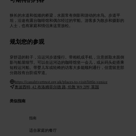
狭长的水道和低矮的桥梁，水面常有倒影和游动的水鸟。步道平
坦，沿途有露台咖啡馆和偶尔经过的窄船。游客多为散步和摄影的
人士，也有家庭和情侣来这里放松。
规划您的参观
穿舒适的鞋子，沿运河步道慢行。带相机或手机，注意抓取水面倒
影与船屋细节。可以在运河边的咖啡馆坐一会儿，或从码头处搭乘
短程运河船。带婴儿车或轮椅的访客大多能顺利通行，但需留意部
分路段有台阶或窄道。
https://canalrivertrust.org.uk/places-to-visit/little-venice
奥波西特, 42 布洛姆菲尔德 路, 伦敦 W9 2PF, 英国
类似指南
指南
适合家庭的餐厅