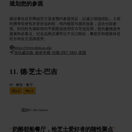
规划您的参观
建议事先在官网或官方渠道预约参观凭证，以减少现场排队。入馆
时携带轻便包并穿舒适的鞋，馆内楼层与展区较多，适合分段参
观。到访时先领取馆内平面图或使用官方导览应用，按兴趣挑选专
题展和必看点。纪念品商店通常位于出口附近，餐饮区和观展休息
区分布在主流路线旁。
https://www.nhm.ac.uk/
克伦威尔路, 南肯辛顿, 伦敦 SW7 5BD, 英国
德·芝士·巴吉
¥¥
•
餐饮
•
餐厅
4.6
4.5
图片 /
Hot Dinners
“
奶酪驳船餐厅，给芝士爱好者的随性聚点
”