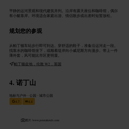
平静的运河景观和现代建筑并列。沿岸有露天座位和咖啡馆，偶尔
有小艇靠岸。环境适合家庭出游、情侣散步或出差时短暂放松。
规划您的参观
从帕丁顿车站步行即可到达。穿舒适的鞋子，准备沿运河走一段。
找靠水的咖啡馆坐下，或顺着堤岸向小威尼斯方向漫步。带上一件
薄外套，风可能比市区更明显。
帕丁顿盆地，伦敦 W2，英国
诺丁山
地标与户外
•
公园
•
城市公园
4.7
4.4
图片 /
www.pointahotels.com