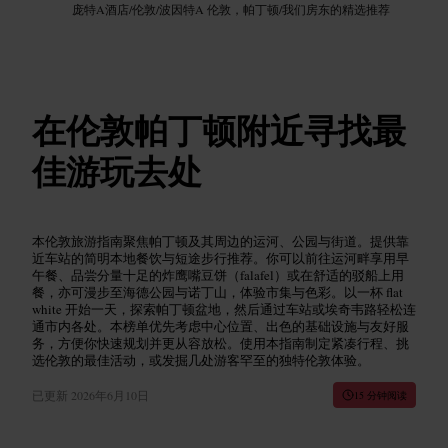
庞特A酒店
/
伦敦
/
波因特A 伦敦，帕丁顿
/
我们房东的精选推荐
在伦敦帕丁顿附近寻找最
佳游玩去处
本伦敦旅游指南聚焦帕丁顿及其周边的运河、公园与街道。提供靠
近车站的简明本地餐饮与短途步行推荐。你可以前往运河畔享用早
午餐、品尝分量十足的炸鹰嘴豆饼（falafel）或在舒适的驳船上用
餐，亦可漫步至海德公园与诺丁山，体验市集与色彩。以一杯 flat
white 开始一天，探索帕丁顿盆地，然后通过车站或埃奇韦路轻松连
通市内各处。本榜单优先考虑中心位置、出色的基础设施与友好服
务，方便你快速规划并更从容放松。使用本指南制定紧凑行程、挑
选伦敦的最佳活动，或发掘几处游客罕至的独特伦敦体验。
已更新
2026年6月10日
15 分钟阅读