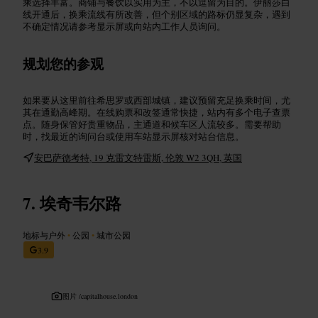
乘选择丰富。商铺与餐饮以实用为主，不以逗留为目的。伊丽莎白
线开通后，换乘流线有所改善，但个别区域的路标仍显复杂，遇到
不确定情况请参考显示屏或向站内工作人员询问。
规划您的参观
如果要从这里前往希思罗或西部城镇，建议预留充足换乘时间，尤
其在通勤高峰期。在线购票和改签通常快捷，站内有多个电子查票
点。随身保管好贵重物品，主通道和候车区人流较多。需要帮助
时，找最近的询问台或使用车站显示屏核对站台信息。
安巴萨德考特, 19 克雷文特雷斯, 伦敦 W2 3QH, 英国
埃奇韦尔路
地标与户外
•
公园
•
城市公园
3.9
图片 /
capitalhouse.london