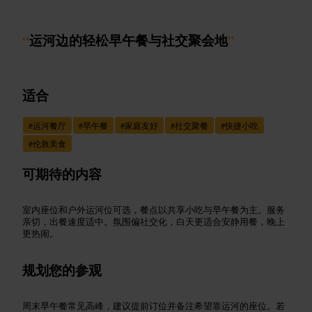
“
运河边的轻松早午餐与社交聚会地
”
适合
#
运河餐厅
#
早午餐
#
家庭友好
#
社交聚餐
#
快捷小吃
#
伦敦美食
可期待的内容
室内座位和户外运河位可选，餐点以共享小吃与早午餐为主。服务
亲切，出餐速度适中。氛围偏社交化，白天更适合安静用餐，晚上
更热闹。
规划您的参观
周末早午餐常见高峰，建议提前订位并备注希望靠运河的座位。若