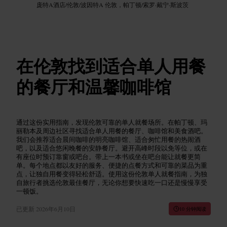
庞特A酒店
/
伦敦
/
波因特A 伦敦，帕丁顿
/
索罗·戴宁·斯波茨
在伦敦找到适合单人用餐
的餐厅和温馨咖啡馆
通过这份实用指南，发现伦敦可靠的单人就餐场所。在帕丁顿、玛
丽勒本及周边社区寻找适合单人用餐的餐厅、咖啡馆和美食酒吧。
我们会推荐适合晨间咖啡的明亮咖啡馆、适合匆忙用餐的热闹酒
吧，以及适合悠闲晚餐的安静餐厅。避开高峰时段以免等位，或在
有座位时预订靠窗或吧台。带上一本书或坐在吧台能让就餐更简
单。每个地点都以友好的服务、便捷的点餐方式和可靠的菜品为重
点，让独自用餐变得轻松舒适。使用这份伦敦单人就餐指南，为独
自旅行者挑选伦敦最佳餐厅，无论你想要快速吃一口还是慢慢享受
一顿饭。
已更新
2026年6月10日
10 分钟阅读