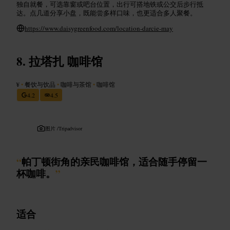
独自就餐，可选靠窗或吧台位置，出行可搭地铁或公交后步行抵
达。点几道分享小盘，既能尝多样口味，也更适合多人聚餐。
https://www.daisygreenfood.com/location-darcie-may
拉塔扎 咖啡馆
¥
•
餐饮与饮品
•
咖啡与茶馆
•
咖啡馆
4.2
4.5
图片 /
Tripadvisor
“
帕丁顿街角的亲民咖啡馆，适合随手停留一
杯咖啡。
”
适合