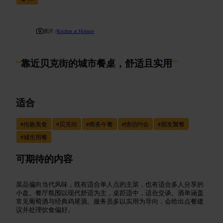
图片 /
Kitchen at Holmes
“
靠近贝克街的城市餐桌，舒适且实用
”
适合
#
伦敦美食
#
贝克街
#
商务午餐
#
情侣约会
#
朋友聚餐
#
城市用餐
可期待的内容
菜品偏向当代风味，既有适合单人点的主菜，也有适合多人分享的
小盘。餐厅氛围以现代舒适为主，桌距适中，适合交谈。酒单涵盖
常见葡萄酒与经典鸡尾酒。服务员多以实用为导向，会给出点餐建
议并处理饮食偏好。