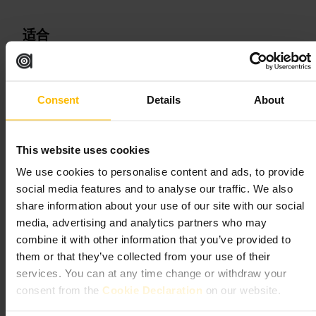
适合
#
帕丁顿
#
美食酒吧
#
英式小酒馆
#
下班小酌
#
朋友聚餐
可期待的内容
Consent
Details
About
室内以吧台和小桌为主，座位不算多。菜品以共享小盘和酒吧主菜
为主。酒单有本地啤酒和常见鸡尾酒。服务快捷，风格不做作。
This website uses cookies
We use cookies to personalise content and ads, to provide
规划您的参观
social media features and to analyse our traffic. We also
share information about your use of our site with our social
如果你计划晚上过去，建议提前预约。到店后可点几道共享菜，方
media, advertising and analytics partners who may
便多人分着吃。独自一人也能在吧台找到座位。
combine it with other information that you’ve provided to
http://www.thelarrik.com/
them or that they’ve collected from your use of their
32 克罗福德广场，伦敦 W1H 5NN，英国
services. You can at any time change or withdraw your
consent from the
Cookie Declaration
on our website.
德·格雷辛·戈特·帕布