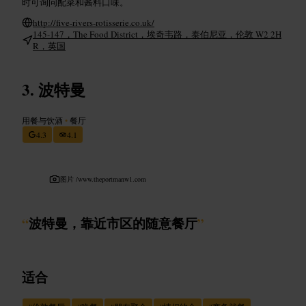
时可询问配菜和酱料口味。
http://five-rivers-rotisserie.co.uk/
145-147，The Food District，埃奇韦路，泰伯尼亚，伦敦 W2 2H
R，英国
波特曼
用餐与饮酒
•
餐厅
4.3
4.1
图片 /
www.theportmanw1.com
“
波特曼，靠近市区的随意餐厅
”
适合