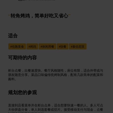
“
转角烤鸡，简单好吃又省心
”
适合
#
伦敦美食
#
烤鸡
#
休闲用餐
#
快餐
#
泰伯尼亚
可期待的内容
柜台点餐，出餐速度快。餐厅风格随性，座位有限，适合外带或与
朋友随意分享。菜品口味偏传统烤制风格，配有几款简单的配菜和
酱料。
规划您的参观
直接到店看菜单并在柜台点单，适合想要快速一餐的人。多人可点
大份拼盘分食，单人则选套餐或切片。接受移动支付与现金，点餐