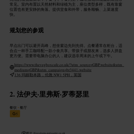
常见。室内布置以天然材料和绿植为主，座位类型多样，既有靠窗
位置也有更安静的角落。提供堂食和外带，服务顺畅、上菜速度
快。
规划您的参观
早点出门可以避开高峰，想坐窗边先到先得。点餐通常在柜台，适
合点一杯手工咖啡配一款小食共享。带孩子或朋友来，选多人拼盘
更方便。需要带电脑办公的人，建议选非周末的上午或下午。
https://www.thevegboxcafe.co.uk/?utm_source=GBP.website&utm_
medium=GBP&utm_campaign=br3441-website
136 玛丽勒本路，伦敦 NW1 5PH，英国
法伊夫·里弗斯·罗蒂瑟里
餐饮
•
餐厅
5
图片 /
five-rivers-rotisserie.co.uk