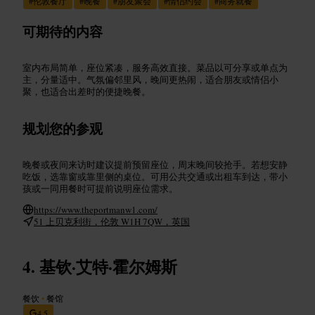
#
伦敦餐厅
#
晚餐
#
朋友聚会
#
情侣约会
#
商务就餐
可期待的内容
室内布局简单，座位紧凑，服务高效直接。菜品以可分享或单点为
主，分量适中。气氛偏邻里风，晚间更热闹，适合朋友或情侣小
聚，也适合出差时的便捷晚餐。
规划您的参观
晚餐或夜间来访时建议提前预留座位，周末晚间较抢手。若想安静
吃饭，选靠窗或靠里侧的桌位。可用公共交通或出租车到达，带小
孩或一同用餐时可提前说明座位需求。
https://www.theportmanw1.com/
51 上贝克利街，伦敦 W1H 7QW，英国
基钦·艾特·霍尔姆斯
餐饮
•
餐馆
4.5