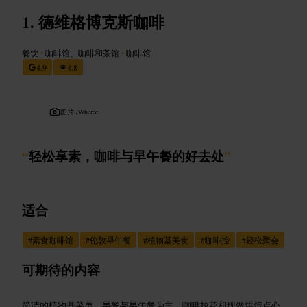
德维格博克斯咖啡
餐饮
•
咖啡馆、咖啡和茶馆
•
咖啡馆
4.9
4.8
图片 /
Wheree
“
轻松享素，咖啡与早午餐的好去处
”
适合
#
素食咖啡馆
#
伦敦早午餐
#
植物基美食
#
咖啡控
#
轻松聚会
可期待的内容
简洁的植物基菜单，早餐与早午餐为主，咖啡拉花和现做烘焙点心