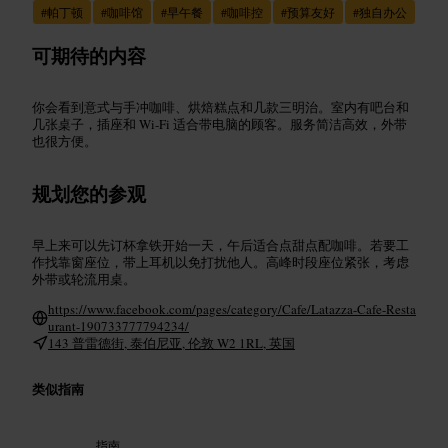
#
帕丁顿
#
咖啡馆
#
早午餐
#
咖啡控
#
预算友好
#
独自办公
可期待的内容
你会看到意式与手冲咖啡、烘焙糕点和几款三明治。室内有吧台和
几张桌子，插座和 Wi‑Fi 适合带电脑的顾客。服务简洁高效，外带
也很方便。
规划您的参观
早上来可以先订杯拿铁开始一天，午后适合点甜点配咖啡。若要工
作找靠窗座位，带上耳机以免打扰他人。高峰时段座位紧张，考虑
外带或轮流用桌。
https://www.facebook.com/pages/category/Cafe/Latazza-Cafe-Resta
urant-190733777794234/
143 普雷德街, 泰伯尼亚, 伦敦 W2 1RL, 英国
类似指南
指南