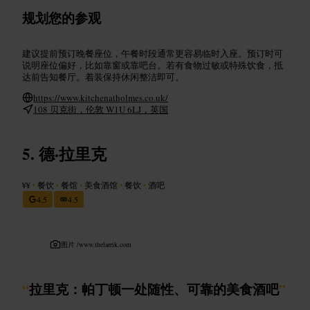
规划您的参观
建议提前预订晚餐座位，午餐时段通常更容易临时入座。预订时可
说明座位偏好，比如靠窗或靠吧台。若有食物过敏或特殊饮食，抵
达前告知餐厅。着装保持休闲整洁即可。
https://www.kitchenatholmes.co.uk/
108 贝克街，伦敦 W1U 6LJ，英国
德·拉里克
¥¥
•
餐饮
•
餐馆
•
美食酒馆
•
餐饮
•
酒吧
4.5
4.5
图片 /
www.thelarrik.com
“
拉里克：帕丁顿一处随性、可靠的美食酒吧
”