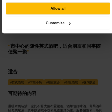
¥¥
•
餐饮
•
酒吧
•
酒吧
Allow all
4.4
Customize
图片 /
Cubitt House
“
市中心的随性英式酒吧，适合朋友和同事随
便聚一聚
”
适合
#
英式酒吧
#
下班小酌
#
朋友聚会
#
邻里酒吧
#
休闲饮食
可期待的内容
温暖木质装潢，空间不算大但布置紧凑。酒单包括啤酒、葡萄酒和
经典鸡尾酒，菜单以酒吧小吃和几道主菜为主。服务偏随和，晚间