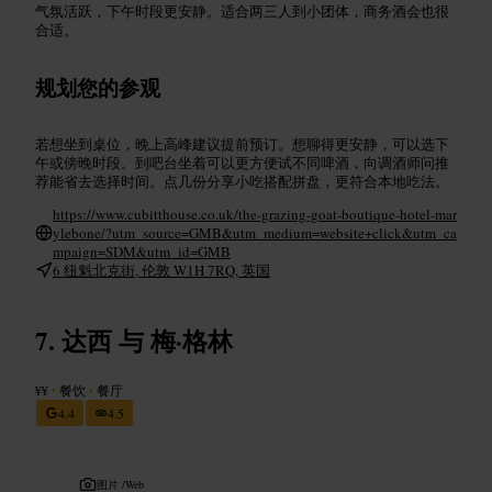
气氛活跃，下午时段更安静。适合两三人到小团体，商务酒会也很
合适。
规划您的参观
若想坐到桌位，晚上高峰建议提前预订。想聊得更安静，可以选下
午或傍晚时段。到吧台坐着可以更方便试不同啤酒，向调酒师问推
荐能省去选择时间。点几份分享小吃搭配拼盘，更符合本地吃法。
https://www.cubitthouse.co.uk/the-grazing-goat-boutique-hotel-mar
ylebone/?utm_source=GMB&utm_medium=website+click&utm_ca
mpaign=SDM&utm_id=GMB
6 纽魁北克街, 伦敦 W1H 7RQ, 英国
达西 与 梅·格林
¥¥
•
餐饮
•
餐厅
4.4
4.5
图片 /
Web