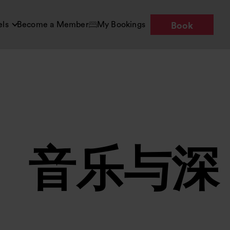
els
Become a Member
My Bookings
Book
、音乐与深