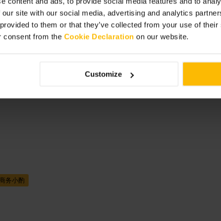
e content and ads, to provide social media features and to analy
 our site with our social media, advertising and analytics partn
 provided to them or that they’ve collected from your use of thei
r consent from the
Cookie Declaration
on our website.
聚或晚酒都合
Customize
商务小酌