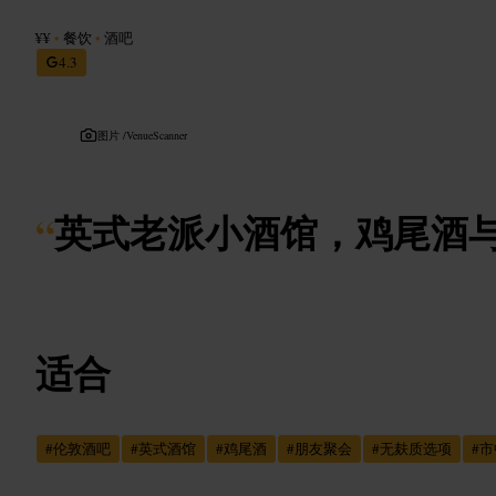
¥¥
•
餐饮
•
酒吧
4.3
图片 /
VenueScanner
“
英式老派小酒馆，鸡尾酒
适合
#
伦敦酒吧
#
英式酒馆
#
鸡尾酒
#
朋友聚会
#
无麸质选项
#
市