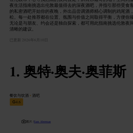
夜生活指南挑选出伦敦最值得去的深夜酒吧，并指引那些受食
的私密酒吧开始你的夜晚，外出品尝调酒师精心调制的鸡尾酒
松。每一处推荐都在位置、氛围与价值之间取得平衡，方便你
无论是与朋友、约会还是独自探索，都可用此指南挑选伦敦夜
清晰的建议。
已更新
2026年6月10日
奥特·奥夫·奥菲斯
餐饮与饮酒
•
酒吧
4.6
图片 /
Sam Aberman