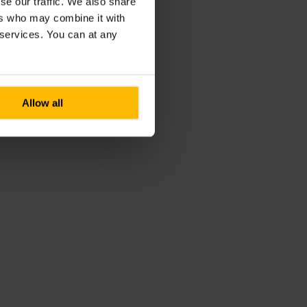
se our traffic. We also share
ers who may combine it with
r services. You can at any
Allow all