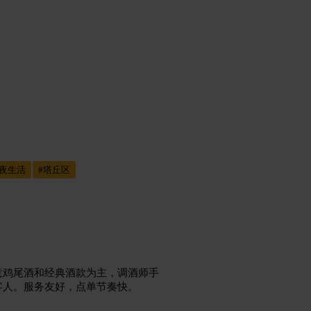
夜生活
#
塔丘区
意鸡尾酒和经典酒款为主，调酒师手
客人。服务友好，点单节奏快。