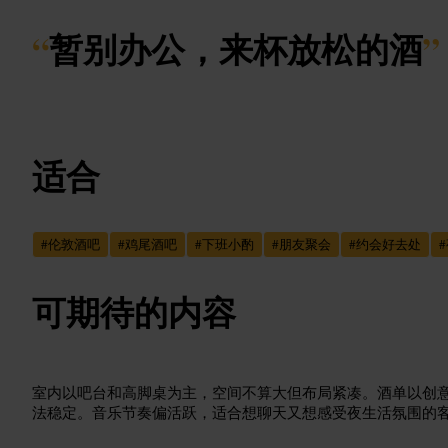
“
暂别办公，来杯放松的酒
”
适合
#
伦敦酒吧
#
鸡尾酒吧
#
下班小酌
#
朋友聚会
#
约会好去处
#
可期待的内容
室内以吧台和高脚桌为主，空间不算大但布局紧凑。酒单以创
法稳定。音乐节奏偏活跃，适合想聊天又想感受夜生活氛围的