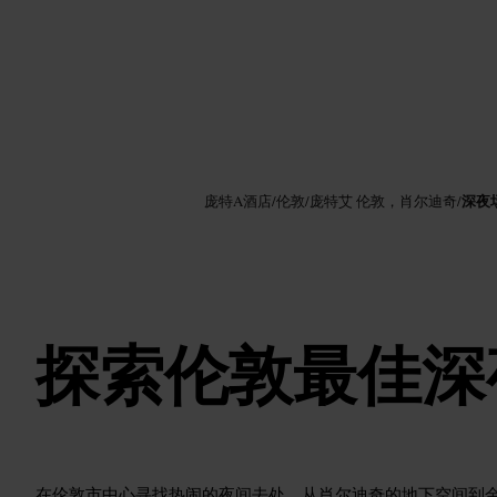
图片 /
Google AI
深夜
庞特A酒店
/
伦敦
/
庞特艾 伦敦，肖尔迪奇
/
探索伦敦最佳深
在伦敦市中心寻找热闹的夜间去处，从肖尔迪奇的地下空间到