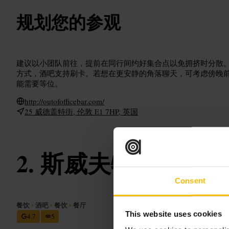
规划您的参观
建议以小团队前往，提前在同行间约好集合点以免拥挤时分散
方式，酒吧支持刷卡。若想在更安静的角落聊天，可考虑傍晚
能需要等位。
http://outofofficebar.com/
25 威德盖特街, 伦敦 E1 7HP, 英国
斯威夫特·肖尔迪
Consent
餐饮
•
酒吧
•
餐饮
•
餐厅
This website uses cookies
4.7
5