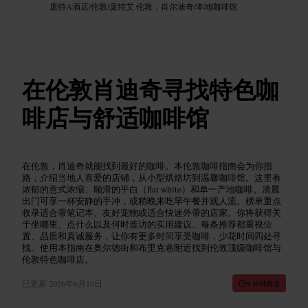
庞特A酒店
/
伦敦
/
庞特艾 伦敦，肖尔迪奇
/
本地咖啡馆
在伦敦肖迪奇寻找特色咖
啡店与舒适咖啡馆
在伦敦，肖迪奇就能找到最好的咖啡。本伦敦咖啡指南会为你指
路，介绍当地人喜爱的店铺，从小型烘焙坊到温馨咖啡馆。这里有
浓郁的意式浓缩、顺滑的平白（flat white）和单一产地咖啡。清晨
出门可享一杯安静的手冲，或稍晚来吃早午餐并观人流。榜单重点
收录适合带笔记本、友好宠物或适合快速外带的店家。你将获得关
于坐哪里、点什么以及何时造访的实用建议。每条推荐都重视位
置、品质和真诚服务，让你有更多时间享受咖啡，少花时间四处寻
找。使用本指南在奥尔德街和布里克巷附近找到伦敦顶级咖啡馆与
伦敦特色咖啡店。
已更新
2026年6月10日
8 分钟阅读