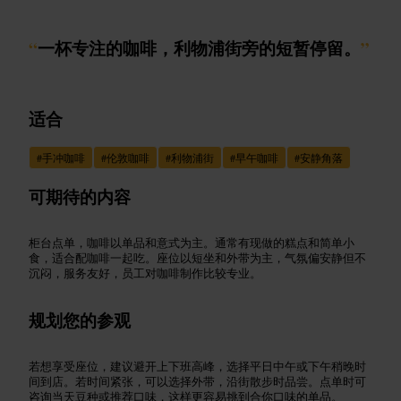
“
一杯专注的咖啡，利物浦街旁的短暂停留。
”
适合
#
手冲咖啡
#
伦敦咖啡
#
利物浦街
#
早午咖啡
#
安静角落
可期待的内容
柜台点单，咖啡以单品和意式为主。通常有现做的糕点和简单小
食，适合配咖啡一起吃。座位以短坐和外带为主，气氛偏安静但不
沉闷，服务友好，员工对咖啡制作比较专业。
规划您的参观
若想享受座位，建议避开上下班高峰，选择平日中午或下午稍晚时
间到店。若时间紧张，可以选择外带，沿街散步时品尝。点单时可
咨询当天豆种或推荐口味，这样更容易挑到合你口味的单品。