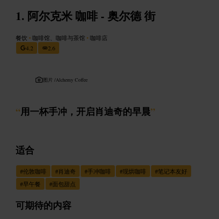
阿尔克米 咖啡 - 奥尔德 街
餐饮
•
咖啡馆、咖啡与茶馆
•
咖啡店
4.2
2.6
图片 /
Alchemy Coffee
“
用一杯手冲，开启肖迪奇的早晨
”
适合
#
伦敦咖啡
#
肖迪奇
#
手冲咖啡
#
现烘咖啡
#
笔记本友好
#
早午餐
#
面包甜点
可期待的内容