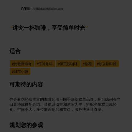
图片 /
coffeematterslondon.com
“
讲究一杯咖啡，享受简单时光
”
适合
#
伦敦肖迪奇
#
手冲咖啡
#
第三波咖啡
#
拉花
#
独立咖啡馆
#
城市小憩
可期待的内容
你会看到经验丰富的咖啡师用不同手法萃取单品豆，吧台陈列有当
日豆种或拼配介绍。菜单以滤挂和浓缩为主，搭配少量糕点或轻
食。空间不大，座位靠近吧台和窗边，服务快速且直率。
规划您的参观