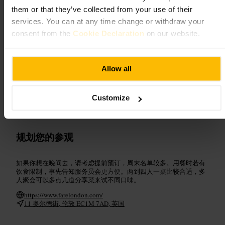
them or that they’ve collected from your use of their
适合
services. You can at any time change or withdraw your
consent from the
Cookie Declaration
on our website.
#
伦敦美食
#
社交用餐
#
旧街附近
#
朋友聚会
#
情侣约会
可期待的内容
Allow all
菜单以轻松随意为主，适合点几道小份或共享菜。室内空间紧凑，
Customize
座位安排靠近吧台和落地窗，声音不会太安静也不过分喧闹。服务
友好，点餐和结账流程都很顺畅。
规划您的参观
如果你想在晚间去，请考虑提前预订，周末名单较多。用餐时若有
饮食限制，事先告知服务员会更方便。两到四人一桌比较合适，多
人聚会可以多点几道分享菜来试不同口味。
https://www.farelondon.com/
11 奥尔德街, 伦敦 EC1M 7AD, 英国