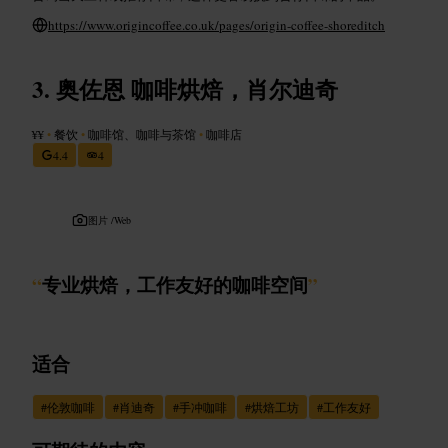
https://www.origincoffee.co.uk/pages/origin-coffee-shoreditch
奥佐恩 咖啡烘焙，肖尔迪奇
¥¥
•
餐饮
•
咖啡馆、咖啡与茶馆
•
咖啡店
4.4
4
图片 /
Web
“
专业烘焙，工作友好的咖啡空间
”
适合
#
伦敦咖啡
#
肖迪奇
#
手冲咖啡
#
烘焙工坊
#
工作友好