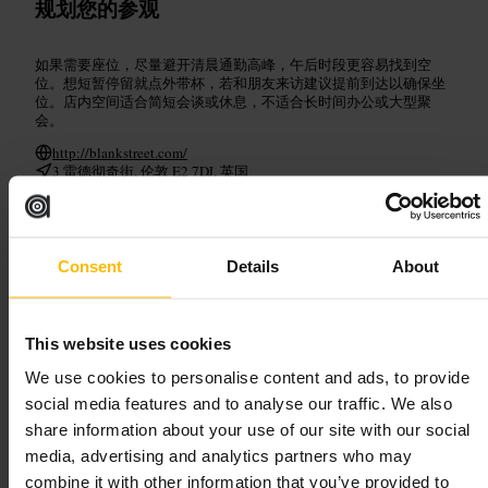
规划您的参观
如果需要座位，尽量避开清晨通勤高峰，午后时段更容易找到空
位。想短暂停留就点外带杯，若和朋友来访建议提前到达以确保坐
位。店内空间适合简短会谈或休息，不适合长时间办公或大型聚
会。
http://blankstreet.com/
3 雷德彻奇街, 伦敦 E2 7DJ, 英国
费尔
Consent
Details
About
¥¥
•
餐饮
•
餐厅
4.5
This website uses cookies
We use cookies to personalise content and ads, to provide
图片 /
Fare
social media features and to analyse our traffic. We also
share information about your use of our site with our social
“
在旧街一处适合小聚的当代餐桌
”
media, advertising and analytics partners who may
combine it with other information that you’ve provided to