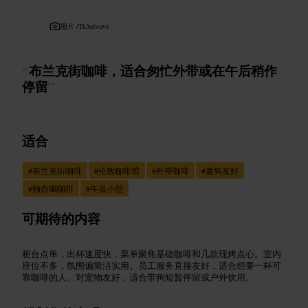
图片 /
Th3rdwave
“
布兰克街咖啡，适合匆忙外带或在午后稍作
停留
”
适合
#
布兰克街咖啡
#
伦敦咖啡馆
#
外带咖啡
#
遛狗友好
#
独自喝咖啡
#
午后小憩
可期待的内容
柜台点单，出杯速度快，菜单聚焦基础咖啡和几款现烤点心。室内
座位不多，氛围偏简洁实用。员工服务直接友好，适合想要一杯可
靠咖啡的人。对宠物友好，适合带狗短暂停留或户外饮用。