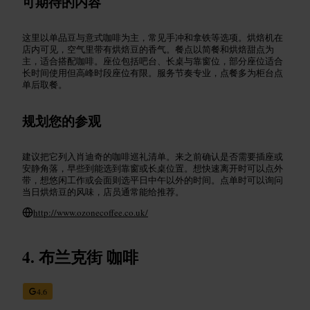
可期待的内容
这里以单品豆与意式咖啡为主，常见手冲和拿铁等选项。烘焙机在
店内可见，空气里带有烘焙豆的香气。餐点以简餐和烘焙甜点为
主，适合搭配咖啡。座位包括吧台、长桌与靠窗位，部分座位适合
长时间使用但高峰时段座位有限。服务节奏专业，点餐多为柜台点
单后取餐。
规划您的参观
建议把它列入肖迪奇的咖啡巡礼清单。来之前确认是否需要插座或
安静角落，早些到能选到靠窗或长桌位置。想快速离开时可以点外
带，想悠闲工作或会面则选平日中午以外的时间。点单时可以询问
当日烘焙豆的风味，店员通常能给推荐。
http://www.ozonecoffee.co.uk/
布兰克街 咖啡
4.6