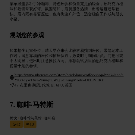
菜单涵盖多种手冲咖啡、特色热饮和份量充足的轻食，热巧克力橙
味和卷饼常获好评。氛围随和，店员服务热情，出餐速度通常较
快。店内既有靠窗座位，也有街边户外位，适合独自工作或与朋友
小聚。
规划您的参观
如果想坐到室外位，晴天早点来会比较容易找到座位。带笔记本工
作时，留意靠墙的座位和插座位置，必要时可询问店员。门把可能
不太明显，进出时注意推拉方向。推荐尝试店里的热巧克力橙味和
份量十足的卷饼。
https://www.ubereats.com/store/brick-lane-coffee-shop-brick-lane/a
YKz4cywT8enZyuuqtGWag?diningMode=DELIVERY
47 布里克·莱恩, 伦敦 E1 6PU, 英国
咖啡·马特斯
餐饮
•
咖啡馆与茶馆
•
咖啡店
4.7
4.5