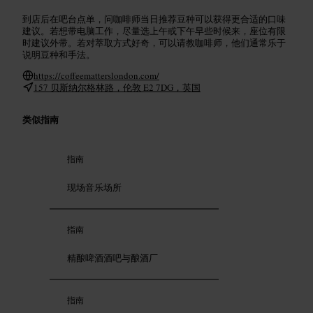
到店后在吧台点单，问咖啡师当日推荐豆种可以获得更合适的口味
建议。若想带电脑工作，尽量选上午或下午早些时候来，座位有限
时建议外带。若对萃取方式好奇，可以请教咖啡师，他们通常乐于
说明豆种和手法。
https://coffeematterslondon.com/
157 贝斯纳尔格林路，伦敦 E2 7DG，英国
类似指南
指南
现场音乐场所
指南
精酿啤酒酒吧与酿酒厂
指南