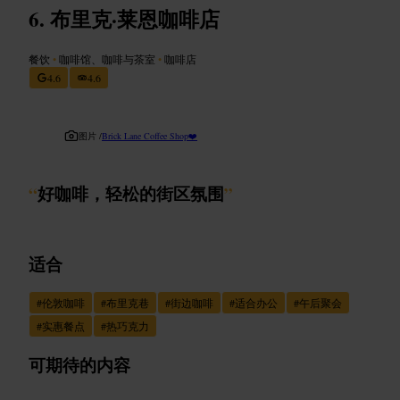
布里克·莱恩咖啡店
餐饮
•
咖啡馆、咖啡与茶室
•
咖啡店
4.6
4.6
图片 /
Brick Lane Coffee Shop❤️
“
好咖啡，轻松的街区氛围
”
适合
#
伦敦咖啡
#
布里克巷
#
街边咖啡
#
适合办公
#
午后聚会
#
实惠餐点
#
热巧克力
可期待的内容