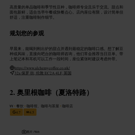
高质量的单品咖啡和季节性豆种，咖啡师专业且乐于交流。甜点和
面包新鲜，适合当早午餐或快餐点心。店内座位有限，设计简单但
舒适，注重咖啡制作细节。
规划您的参观
早晨来，能喝到刚出炉的甜点并遇到最稳定的咖啡口感。想了解豆
种或风味，直接向吧台的咖啡师咨询，他们常会推荐当日豆单。带
上笔记本和耳机可以工作一段时间，座位紧张时建议考虑外带。
https://www.alchemycoffee.co.uk/
32a 保罗 街, 伦敦 EC2A 4LF, 英国
奥里根咖啡（夏洛特路）
¥¥
•
餐饮
•
咖啡馆、咖啡与茶屋
•
咖啡店
4.7
4.5
图片 /
Web