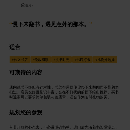
图片 /
“
慢下来翻书，遇见意外的那本。
”
适合
#
独立书店
#
伦敦阅读
#
挑书时光
#
书店打卡
#
礼物好选择
可期待的内容
店内藏书不多但有针对性，书架布局促使你停下来翻阅而不是匆匆
扫过。店员友好且见识丰富，会在不打扰的前提下给出推荐。买书
时通常可以要求简单包装与盖店章，适合作为临时礼物购买。
规划您的参观
带着开放的心态去，不必带明确书单。进门后先沿着书架慢慢走，