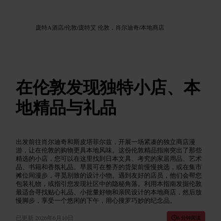
图片 /
Google AI
庞特A酒店
/
伦敦
/
庞特艾 伦敦，肖尔迪奇
/
本地商店
在伦敦发现独特小店、本
地精品与礼品
出发前往肖尔迪奇和斯皮塔菲尔兹，开展一场紧凑的独立商店漫
游，让在伦敦的购物更具本地风味。这份伦敦精品指南突出了那些
精选的小店，您可以在这里找到日本文具、考究的家居用品、艺术
品、书籍和香氛礼品。早晨可在整齐的货架前慢慢挑选，或在集市
摊位间漫步，寻觅别致的设计小物。遇到友好的店员，他们会帮您
包装礼物，或指引您发现社区中的隐秘角落。利用本指南发掘伦敦
最适合寻找贴心礼品、小批量好物和亲民设计的本地商店，然后放
慢脚步，享受一个悠闲的下午，用心搜罗巧妙的纪念品。
已更新
2026年6月10日
6 分钟阅读