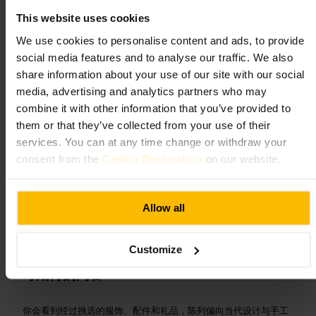
零售
•
精品店
This website uses cookies
4.9
We use cookies to personalise content and ads, to provide
social media features and to analyse our traffic. We also
share information about your use of our site with our social
图片 /
brut
media, advertising and analytics partners who may
combine it with other information that you’ve provided to
“
精挑细选的独立精品店，适合挑礼物和看看
them or that they’ve collected from your use of their
当代设计。
”
services. You can at any time change or withdraw your
consent from the
Cookie Declaration
on our website.
适合
Allow all
#
精品店
#
独立设计
#
手作礼物
#
伦敦东区
#
创意购物
#
小众品牌
Customize
可期待的内容
你会看到经过挑选的服饰、配件和礼品，陈列偏向当代设计与手工