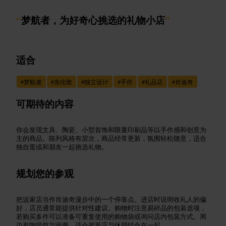
“
梦航者，为好奇心挑选的礼物小店
”
适合
#
梦航者
#
东伦敦
#
独立设计
#
手作
#
礼品店
#
肖迪奇
可期待的内容
你会发现文具、陶瓷、小型首饰和限量印刷品等以手作感和创意为
主的商品。陈列风格有层次，商品经常更新，氛围轻松随意，适合
独自逛或和朋友一起挑选礼物。
规划您的参观
把这家店当作肖迪奇漫步中的一个停靠点。进店时说明收礼人的偏
好，店员通常能提供针对性建议。购物时注意易碎品的包装选项，
若购买多件可以准备可重复使用的购物袋或询问店内包装方式。周
边有咖啡馆与画廊，适合把逛店与休憩结合在一起。