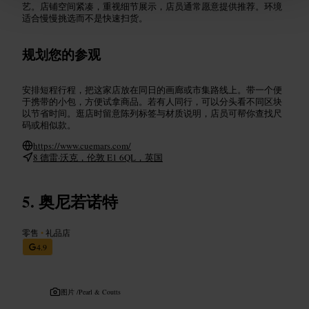
艺。店铺空间紧凑，重视细节展示，店员通常愿意提供推荐。环境
适合慢慢挑选而不是快速扫货。
规划您的参观
安排短程行程，把这家店放在同日的画廊或市集路线上。带一个便
于携带的小包，方便试拿商品。若有人同行，可以分头看不同区块
以节省时间。逛店时留意陈列标签与材质说明，店员可帮你查找尺
码或相似款。
https://www.cuemars.com/
8 德雷·沃克，伦敦 E1 6QL，英国
奥尼若诺特
零售
•
礼品店
4.9
图片 /
Pearl & Coutts