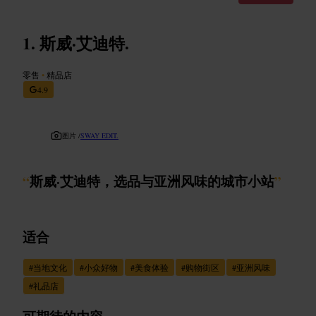
斯威·艾迪特.
零售
•
精品店
4.9
图片 /
SWAY EDIT.
“
斯威·艾迪特，选品与亚洲风味的城市小站
”
适合
#
当地文化
#
小众好物
#
美食体验
#
购物街区
#
亚洲风味
#
礼品店