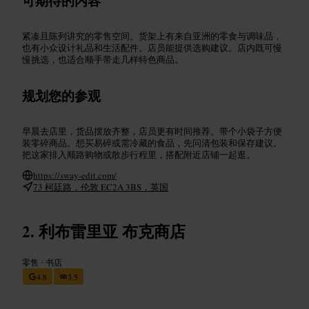
可期待的内容
紧凑且陈列讲究的零售空间。货架上有来自亚洲的零食与调味品，
也有小众设计礼品和生活配件。店员能提供选购建议。店内既可慢
慢挑选，也适合顺手带走几样特色商品。
规划您的参观
早晨去店里，货品摆放齐整，店员更有时间推荐。带个小袋子方便
装零碎商品。想买易碎或需冷藏的食品，先问清包装和保存建议。
把这家排入顺路购物或散步行程里，搭配附近店铺一起逛。
https://sway-edit.com/
73 柯廷路，伦敦 EC2A 3BS，英国
利布雷里亚 布克商店
零售
•
书店
4.8
3.5