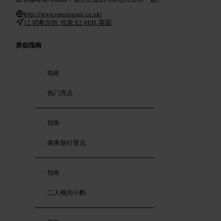
http://www.oneironaut.co.uk/
12 切希尔街, 伦敦 E2 6EH, 英国
类似指南
指南
热门亮点
指南
商务旅行景点
指南
二人晚间小酌