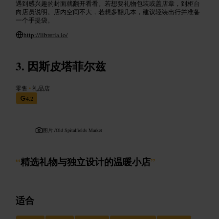
遇到感兴趣的封面就翻开看看。若想要礼物包装或盖店章，到柜台
向店员说明。店内空间不大，若想多翻几本，建议轻装出行并准备
一个手提袋。
http://libreria.io/
因斯皮塔菲尔兹
零售
•
礼品店
4.2
图片 /
Old Spitalfields Market
“
精选礼物与独立设计的温暖小店
”
适合