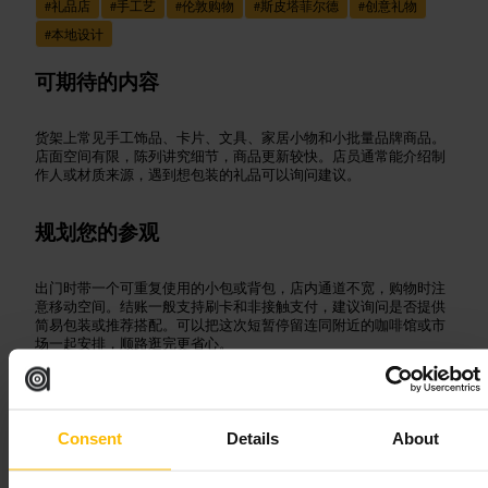
#
礼品店
#
手工艺
#
伦敦购物
#
斯皮塔菲尔德
#
创意礼物
#
本地设计
可期待的内容
货架上常见手工饰品、卡片、文具、家居小物和小批量品牌商品。
店面空间有限，陈列讲究细节，商品更新较快。店员通常能介绍制
作人或材质来源，遇到想包装的礼品可以询问建议。
规划您的参观
出门时带一个可重复使用的小包或背包，店内通道不宽，购物时注
意移动空间。结账一般支持刷卡和非接触支付，建议询问是否提供
简易包装或推荐搭配。可以把这次短暂停留连同附近的咖啡馆或市
场一起安排，顺路逛完更省心。
https://www.inspitalfields.co.uk/
13a 兰姆街, 伦敦 E1 6EA, 英国
Consent
Details
About
库马斯