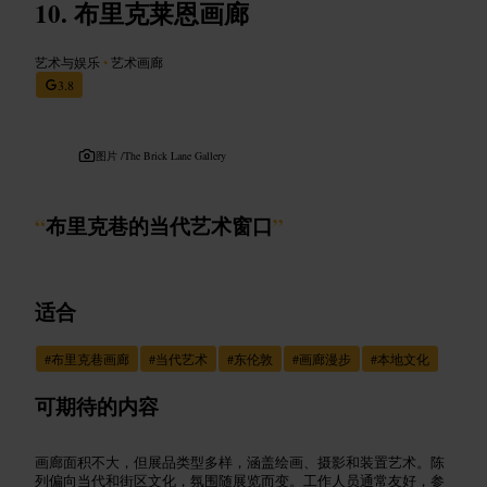
布里克莱恩画廊
艺术与娱乐
•
艺术画廊
3.8
图片 /
The Brick Lane Gallery
“
布里克巷的当代艺术窗口
”
适合
#
布里克巷画廊
#
当代艺术
#
东伦敦
#
画廊漫步
#
本地文化
可期待的内容
画廊面积不大，但展品类型多样，涵盖绘画、摄影和装置艺术。陈
列偏向当代和街区文化，氛围随展览而变。工作人员通常友好，参