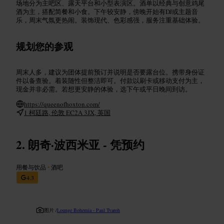
场地分为主吧区、露天平台和小型表演区。酒单以经典与创意鸡尾
酒为主，搭配简餐和小食。下午较安静，傍晚开始有DJ或主题音
乐，周末气氛更热闹。装饰现代、色彩感强，服务注重基础体验。
规划您的参观
周末人多，建议为团体提前预订并说明是否要露台位。携带身份证
件以备查验。着装随性但整洁即可。付款以刷卡或移动支付为主，
现金并非必需。若想更安静的体验，选下午或平日晚间到访。
https://queenofhoxton.com/
1 柯廷路, 伦敦 EC2A 3JX, 英国
朗奇·波西米亚 - 凭预约
用餐与饮品
•
酒吧
4.3
图片 /
Lounge Bohemia - Paul Tvaroh