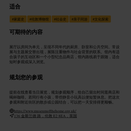
适合
#
家庭史
#
伦敦博物馆
#
社会史
#
亲子同游
#
文化探索
可期待的内容
展厅以房间为单元，呈现不同年代的厨房、卧室和公共空间。常设
展与主题展交替出现，展陈注重物件与社会背景的联系。馆内有适
合孩子的互动区和一个小型纪念品商店，馆内路线易于跟随，适合
短时参观或深入浏览。
规划您的参观
提前在线查看当日展览，规划参观顺序，给自己留出时间逛商店和
喝杯咖啡。若同行有小孩，带些静音小玩具以便短暂休息。把这次
参观和附近街区的散步或公园结合，可以把一天安排得更顺畅。
https://www.museumofthehome.org.uk/
136 金斯兰德 路，伦敦 E2 8EA，英国