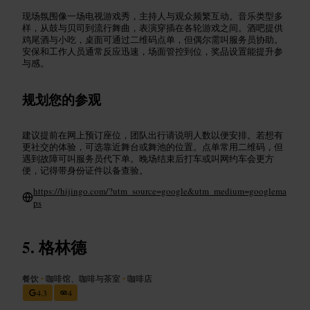
现场氛围像一场电视游戏秀，主持人与观众频繁互动。音乐类型多
样，从鼓与贝司到流行舞曲，表演穿插在各轮游戏之间。酒吧提供
鸡尾酒与小吃，桌面可通过二维码点单，但偶尔需叫服务员协助。
安保和工作人员通常反应迅速，场面管控到位，奖品设置能提升参
与感。
规划您的参观
建议提前在网上预订座位，团队出行请说明人数以便安排。若想有
更社交的体验，可选靠近舞台或舞池的位置。点单常用二维码，但
遇到故障可叫服务员代下单。晚场结束后打车或叫网约车会更方
便，记得带身份证件以备查验。
https://hijingo.com/?utm_source=google&utm_medium=googlema
ps
格林德
餐饮
•
咖啡馆、咖啡与茶室
•
咖啡店
4.3
4