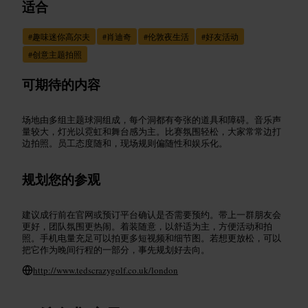
适合
#
趣味迷你高尔夫
#
肖迪奇
#
伦敦夜生活
#
好友活动
#
创意主题拍照
可期待的内容
场地由多组主题球洞组成，每个洞都有夸张的道具和障碍。音乐声
量较大，灯光以霓虹和舞台感为主。比赛氛围轻松，大家常常边打
边拍照。员工态度随和，现场规则偏随性和娱乐化。
规划您的参观
建议成行前在官网或预订平台确认是否需要预约。带上一群朋友会
更好，团队氛围更热闹。着装随意，以舒适为主，方便活动和拍
照。手机电量充足可以拍更多短视频和细节图。若想更放松，可以
把它作为晚间行程的一部分，事先规划好去向。
http://www.tedscrazygolf.co.uk/london