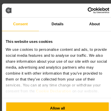
适合
#
斯皮塔菲尔德市场
#
伦敦市集
#
街头美食
#
古着淘货
Consent
Details
About
#
手作购物
可期待的内容
This website uses cookies
We use cookies to personalise content and ads, to provide
你会看到排列紧凑的摊位，摊主来自本地的手工和食品品牌。有人
卖古着和复古收藏，有人做现点现做的街头小吃。市场内有部分遮
social media features and to analyse our traffic. We also
蔽的长廊，周边也有小店和咖啡馆，整体节奏适中。
share information about your use of our site with our social
media, advertising and analytics partners who may
规划您的参观
combine it with other information that you’ve provided to
them or that they’ve collected from your use of their
建议带一个轻便购物袋，这样便于装小件战利品。许多摊位支持刷
services. You can at any time change or withdraw your
卡，但零钱仍有用处。穿舒适的鞋，准备步行与站立浏览。若想一
consent from the
Cookie Declaration
on our website.
边吃一边逛，可以先点几份小吃分着尝。逛完市场后，可顺路探索
周边的街区小店。
https://oldspitalfieldsmarket.com/
Allow all