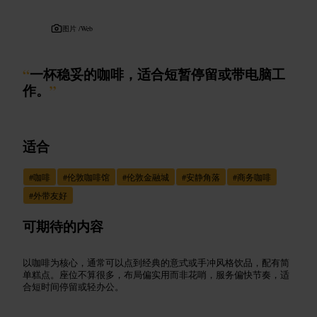
图片 /
Web
“
一杯稳妥的咖啡，适合短暂停留或带电脑工
作。
”
适合
#
咖啡
#
伦敦咖啡馆
#
伦敦金融城
#
安静角落
#
商务咖啡
#
外带友好
可期待的内容
以咖啡为核心，通常可以点到经典的意式或手冲风格饮品，配有简
单糕点。座位不算很多，布局偏实用而非花哨，服务偏快节奏，适
合短时间停留或轻办公。