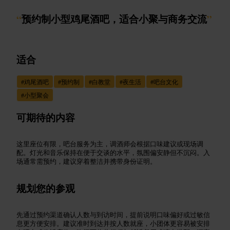
“
预约制小型鸡尾酒吧，适合小聚与商务交流
”
适合
#
鸡尾酒吧
#
预约制
#
白教堂
#
夜生活
#
吧台文化
#
小型聚会
可期待的内容
这里座位有限，吧台服务为主，调酒师会根据口味建议或现场调
配。灯光和音乐保持在便于交谈的水平，氛围偏安静但不沉闷。入
场通常需预约，建议穿着整洁并携带身份证明。
规划您的参观
先通过预约渠道确认人数与到访时间，提前说明口味偏好或过敏信
息更方便安排。建议准时到达并按人数就座，小团体更容易被安排