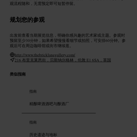
观流程随和，无需预定即可短暂停留。
规划您的参观
出发前查看当期展览信息，明确你感兴趣的艺术家或主题。参观时
预留至少30分钟，如果希望慢慢看细节或拍照，可安排60分钟。参
观后可在周边咖啡馆或街市继续逛。
http://www.thebricklanegallery.com/
216 布里克莱恩街，贝斯纳尔格林，伦敦 E1 6SA，英国
类似指南
指南
精酿啤酒酒吧与酿酒厂
指南
历史遗迹与地标