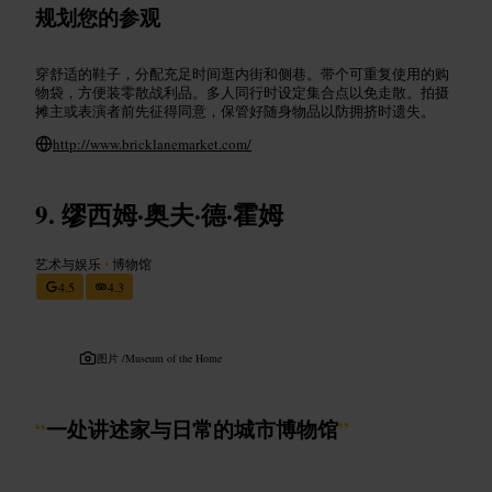
规划您的参观
穿舒适的鞋子，分配充足时间逛内街和侧巷。带个可重复使用的购
物袋，方便装零散战利品。多人同行时设定集合点以免走散。拍摄
摊主或表演者前先征得同意，保管好随身物品以防拥挤时遗失。
http://www.bricklanemarket.com/
缪西姆·奥夫·德·霍姆
艺术与娱乐
•
博物馆
4.5
4.3
图片 /
Museum of the Home
“
一处讲述家与日常的城市博物馆
”