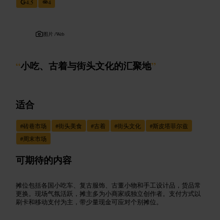
4.5
4
图片 /
Web
“
小吃、古着与街头文化的汇聚地
”
适合
#
砖巷市场
#
街头美食
#
古着
#
街头文化
#
斯皮塔菲尔兹
#
周末市场
可期待的内容
摊位包括各国小吃车、复古服饰、古董小物和手工设计品，货品常
更换。现场气氛活跃，摊主多为小商家或独立创作者。支付方式以
刷卡和移动支付为主，带少量现金可应对个别摊位。