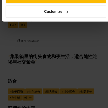
博克斯帕克 肖尔迪奇
Customize
¥¥
•
零售
•
购物中心
4.3
4
图片 /
Tripadvisor
“
集装箱里的街头食物和夜生活，适合随性吃
喝与社交聚会
”
适合
#
盒子商场
#
肖尔迪奇
#
街头美食
#
社交聚会
#
创意购物
#
夜生活
#
打卡