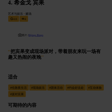
希金戈 宾果
艺术与娱乐
•
赌场
4.6
4
图片 /
Hijingo Bingo
“
把宾果变成现场派对，带着朋友来玩一场有
趣又热闹的夜晚
”
适合
#
伦敦夜生活
#
现场娱乐
#
团体活动
#
约会好去处
#
互动体验
#
派对宾果
可期待的内容