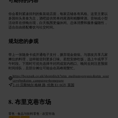
可期待的内容
你会看到紧凑排列的集装箱店面，每家店铺各有风格。这里主要以
多国街头美食为主，酒吧提供简单鸡尾酒和精酿啤酒。音响或小型
活动常在傍晚出现，白天氛围更偏休闲。总体消费和服务偏随性，
适合自由搭配餐饮与社交时间。
规划您的参观
带上一张随身卡或开通电子支付，摒弃现金烦恼。与朋友共享几家
摊位的料理，这样能尝到更多口味。若想安静吃饭，选上午或早下
午时段。下雨时可优先选择半封闭或室内档口。晚间去则注意预留
时间排队，且部分摊位可能会在高峰期繁忙。
https://boxpark.co.uk/shoreditch?utm_medium=organic&utm_sour
ce=gbp&utm_campaign=homepage
2-10 贝斯纳尔 格林 路, 伦敦 E1 6GY, 英国
布里克巷市场
零售
•
食品与饮料零售
•
农贸市场