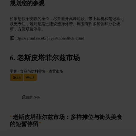
规划您的参观
如果想找个安静的座位，尽量避开高峰时段。带上耳机和笔记本可
以更专注，若只是路过建议选择外带。周围有许多餐饮和办公场
所，方便顺路停靠。
https://grind.co.uk/pages/shoreditch-grind
老斯皮塔菲尔兹市场
零售
•
食品与饮料零售
•
农贸市场
4.6
4.5
图片 /
Web
“
老斯皮塔菲尔兹市场：多样摊位与街头美食
的短暂停留
”