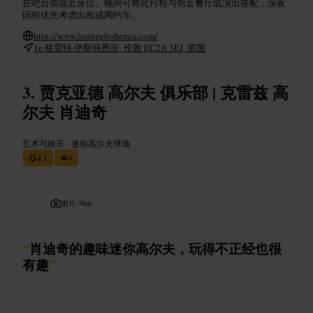
在吧台或临近座位。晚间可将此行程与邻近餐厅或演出搭配，深夜
回程优先考虑出租或网约车。
http://www.loungebohemia.com/
1e 格雷特·伊斯特恩街, 伦敦 EC2A 3EJ, 英国
贾克亚德 高尔夫 俱乐部 | 克雷兹 高
尔夫 肖迪奇
艺术与娱乐
•
迷你高尔夫球场
4.3
4
图片 /
Web
“
肖迪奇的趣味迷你高尔夫，玩得不正经也很
有趣
”