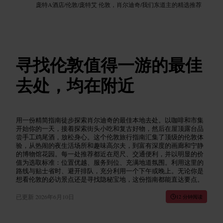
庞特A酒店
/
伦敦
/
庞特艾 伦敦，肖尔迪奇
/
我们东道主的精选推荐
寻找伦敦值得一游的最佳
去处，均在附近
用一份精简指南徒步探索肖尔迪奇的最佳本地去处。以咖啡和市集
开始你的一天，接着探索街头小吃和复古好物，然后在屋顶露台品
尝手工鸡尾酒，放松身心。这个伦敦旅行指南汇集了顶级的伦敦体
验，从热闹的夜生活场所和趣味高尔夫，到富有深度的画廊和宁静
的博物馆花园。每一处推荐都近在咫尺、交通便利，并以明显的价
值为选取标准：位置优越、服务到位、充满地道氛围。利用这里的
路线与贴士省时、避开排队，充分利用一个下午或晚上。无论你是
想看伦敦的必访景点还是寻找隐秘宝地，这份指南都能直达要点。
已更新
2026年6月10日
12 分钟阅读