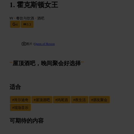
霍克斯顿女王
¥¥
•
餐饮与饮酒
•
酒吧
4
3.3
图片 /
Queen of Hoxton
“
屋顶酒吧，晚间聚会好选择
”
适合
#
肖尔迪奇
#
屋顶酒吧
#
鸡尾酒
#
夜生活
#
朋友聚会
#
现场音乐
可期待的内容