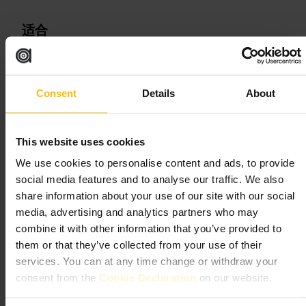
适合
#
伦敦博物馆
#
金融史
#
城市漫步
#
家庭友好
#
互动展览
可期待的内容
Consent
Details
About
馆内展区布局紧凑，可自助参观。你会看到历史文献、旧钞票样本
和关于伪钞识别的展示。展厅包含互动环节，适合带孩子的家庭和
This website uses cookies
希望快速了解金融史的单人游客。展览以时间线和实物为主，文字
说明简明实用。
We use cookies to personalise content and ads, to provide
social media features and to analyse our traffic. We also
规划您的参观
share information about your use of our site with our social
media, advertising and analytics partners who may
combine it with other information that you’ve provided to
把参观安排在你探索金融城的行程中。先浏览时间线与历史展柜，
再到钞票与防伪展示区，最后体验互动区。带轻便相机或手机，选
them or that they’ve collected from your use of their
择靠近展板的视角拍细节。若随团出行，把它当作城市半日路线的
services. You can at any time change or withdraw your
一部分。
consent from the
Cookie Declaration
on our website.
https://www.bankofengland.co.uk/museum
巴塞洛缪 莱恩, 伦敦 伊西2艾儿 8艾艾尺, 英国