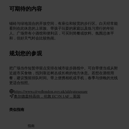
可期待的内容
铺砖与绿地混合的开放空间，有座位和较宽的步行区。白天经常能
看到在此休息的上班族、带孩子玩耍的家庭以及练习滑行的年轻
人。广场旁有小酒馆和便利店，可买到简餐或饮料。氛围总体平
和，但好天气时会比较热闹。
规划您的参观
把广场当作短暂停留点安排在城市徒步路线中。可自带便当或从附
近超市买食物，找到靠近树丛或长椅的地方休息。若想在酒馆用
餐，建议预留排队时间。带上便携相机或手机，春季与傍晚的光线
更适合拍照。
https://www.cityoflondon.gov.uk/aldgatesquare
奥尔德盖特高街，伦敦 EC3N 1AF，英国
类似指南
指南