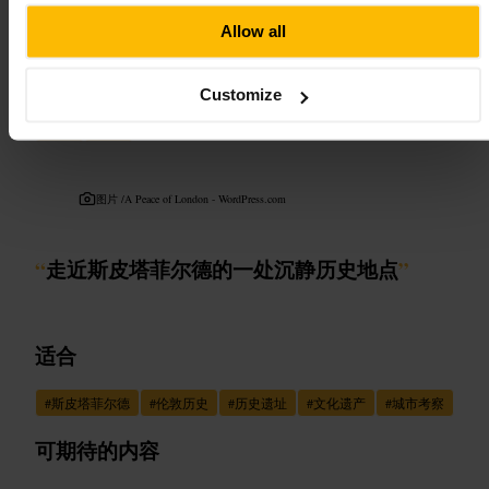
Allow all
斯皮塔菲尔兹 查内尔 豪斯
Customize
地标与户外
•
历史与受保护的遗址
4.3
3.6
图片 /
A Peace of London - WordPress.com
“
走近斯皮塔菲尔德的一处沉静历史地点
”
适合
#
斯皮塔菲尔德
#
伦敦历史
#
历史遗址
#
文化遗产
#
城市考察
可期待的内容