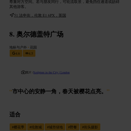
尊重对方空间。若与朋友同行，可轮流取景，避免挡住通道或妨碍
其他游客。
51 法申街，伦敦 E1 6PX，英国
奥尔德盖特广场
地标与户外
•
花园
4.6
4.5
图片 /
Sculpture in the City | London
“
市中心的安静一角，春天被樱花点亮。
”
适合
#
樱花季
#
伦敦城
#
城市绿地
#
野餐
#
街头摄影