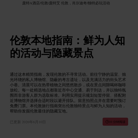
庞特A酒店
/
伦敦
/
庞特艾 伦敦，肖尔迪奇
/
独特必玩活动
伦敦本地指南：鲜为人知
的活动与隐藏景点
通过这本精简指南，发现伦敦的不寻常活动。前往宁静的温室、烛
光环绕的私人博物馆、隐蔽的考古遗址，以及充满活力的街头艺术
小巷。清晨可以在热带植物之间悠然散步，或在景点间隙喝杯咖啡
放松。每一处精选地点都靠近市中心交通、易于到达，并以独特氛
围而非游客人群为选取标准。利用实用提示规划短暂停留、搭配附
近博物馆并选择合适时段以避开排队。留意拍照点并在需要时预订
免费门票。本伦敦旅行指南突出伦敦独特景点与鲜为人知的活动，
帮助你发掘伦敦最佳的隐藏宝地。
已更新
2026年6月10日
10 分钟阅读