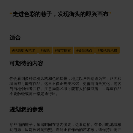
“
走进色彩的巷子，发现街头的即兴画布
”
适合
#
伦敦街头艺术
#
涂鸦
#
城市探索
#
摄影地点
#
东伦敦风格
可期待的内容
你会看到多种涂鸦风格和色彩层叠，地点以户外巷道为主，路面和
墙面都可能有作品。这里不像正规美术馆，更偏向街头文化，游客
与当地创作者共存。注意局部区域可能有人拍摄或施工，尊重作品
不要触碰或离开指定通行区。
规划您的参观
穿舒适的鞋子，预留时间在巷内慢走，边看边拍。带备用电池或移
动电源，应对长时间拍照。遇到正在作画的艺术家，请保持距离并