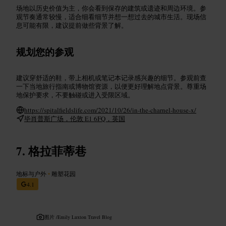
场地以历史价值为主，你会看到保存的建筑或遗迹和周边环境。参
观节奏通常较慢，适合细看细节并想一想过去的城市生活。现场信
息可能有限，建议提前做些背景了解。
规划您的参观
建议穿舒适的鞋，带上相机或笔记本记录感兴趣的细节。参观前查
一下当地旅行指南或博物馆资源，以便更好理解地点背景。尊重场
地保护要求，不要触碰或进入受限区域。
https://spitalfieldslife.com/2021/10/26/in-the-charnel-house-x/
毕肖普斯广场，伦敦 E1 6FQ，英国
格拉菲蒂巷
地标与户外
•
雕塑花园
4.1
图片 /
Emily Luxton Travel Blog