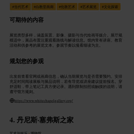
#
当代艺术
#
白教堂画廊
#
伦敦艺术
#
艺术展览
#
文化探索
可期待的内容
展览类型多样，涵盖装置、影像、摄影与当代绘画等媒介。展厅规
模适中，展品布置注重观看路线与解读信息。馆内常有讲座、教育
活动和供参考的展览文本。参观节奏以慢看细读为主。
规划您的参观
出发前查看官网或画廊信息，确认当期展览与是否需要预约。安排
充足时间阅读展板与展品说明，若有导览或讲座建议提前报名。穿
舒适鞋，带上笔记工具方便记录。遇到限制拍照或触摸的说明，请
遵守馆方规则。
https://www.whitechapelgallery.org/
丹尼斯·塞弗斯之家
艺术与娱乐
•
博物馆