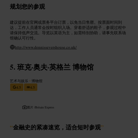
规划您的参观
建议提前在官网或票务平台订票，以免当日售罄。按票面时间到
达，工作人员通常会按时组织入场。穿着舒适的鞋子，参观过程中
请保持低声交流。导览以英语为主，如需特别协助，请事先联系场
馆确认可行性。
http://www.dennissevershouse.co.uk/
班克·奥夫·英格兰 博物馆
艺术与娱乐
•
博物馆
4.5
4.5
图片 /
Britain Express
“
金融史的紧凑速览，适合短时参观
”