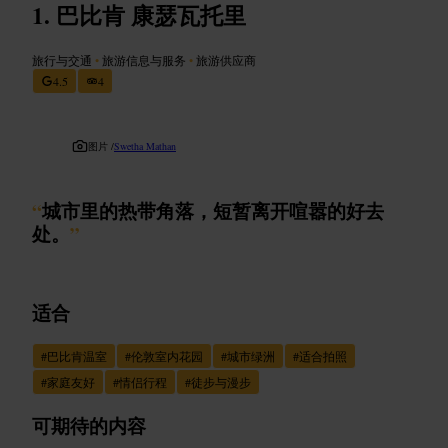
巴比肯 康瑟瓦托里
旅行与交通
•
旅游信息与服务
•
旅游供应商
4.5
4
图片 /
Swetha Mathan
“
城市里的热带角落，短暂离开喧嚣的好去
处。
”
适合
#
巴比肯温室
#
伦敦室内花园
#
城市绿洲
#
适合拍照
#
家庭友好
#
情侣行程
#
徒步与漫步
可期待的内容