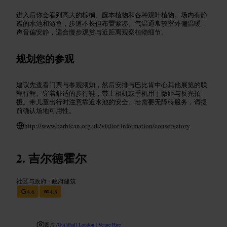
进入后你会看到高大的棕榈、藤本植物和各种观叶植物。场内有静
谧的水池和游鱼，步道不长但布置紧凑。气温通常较室外偏温暖，
声音偏安静，适合慢步观赏与近距离观察植物细节。
规划您的参观
建议先查看门票与参观须知，然后安排与巴比肯中心其他展览的联
程行程。穿着舒适的步行鞋，带上相机或手机用于微距与反光拍
摄。带儿童出行时注意靠近水池的安全。若需要无障碍服务，请提
前确认场地可用性。
http://www.barbican.org.uk/visitor-information/conservatory
吉尔德霍尔
社区与政府
•
政府建筑
4.6
4.5
图片 /
Guildhall London | Venue Hire