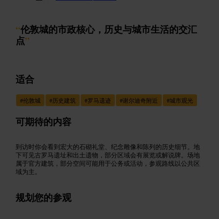
“
伦敦城的市政核心，历史与城市生活的交汇
点
”
适合
#
伦敦城
#
历史建筑
#
罗马遗迹
#
谢尔迪奇附近
#
城市观光
可期待的内容
到访时你会看到宏大的石砌礼堂、纪念雕像和陈列的历史细节。地
下可见古罗马遗址和出土遗物，部分区域会有展览或解说牌。场地
属于官方建筑，部分空间可能用于公务或活动，参观路线以公共区
域为主。
规划您的参观