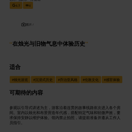
4.5
4
图片 /
“
在烛光与旧物气息中体验历史
”
适合
#
烛光游览
#
沉浸式历史
#
乔治亚风格
#
伦敦文化
#
感官体验
可期待的内容
参观以引导式讲述为主，游客沿着连贯的故事线路依次进入各个房
间。室内以烛光和布景营造年代感，搭配特定气味和轻微声效，要
求保持安静以维护体验。馆内禁止拍照，请提前准备并遵从工作人
员指引。