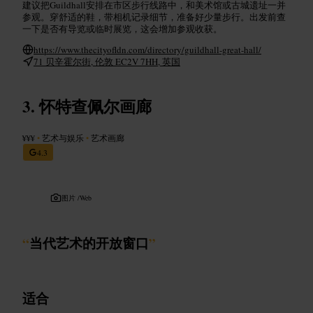
建议把Guildhall安排在市区步行线路中，和美术馆或古城遗址一并
参观。穿舒适的鞋，带相机记录细节，准备好少量步行。出发前查
一下是否有导览或临时展览，这会增加参观收获。
https://www.thecityofldn.com/directory/guildhall-great-hall/
71 贝辛霍尔街, 伦敦 EC2V 7HH, 英国
怀特查佩尔画廊
¥¥¥
•
艺术与娱乐
•
艺术画廊
4.3
图片 /
Web
“
当代艺术的开放窗口
”
适合