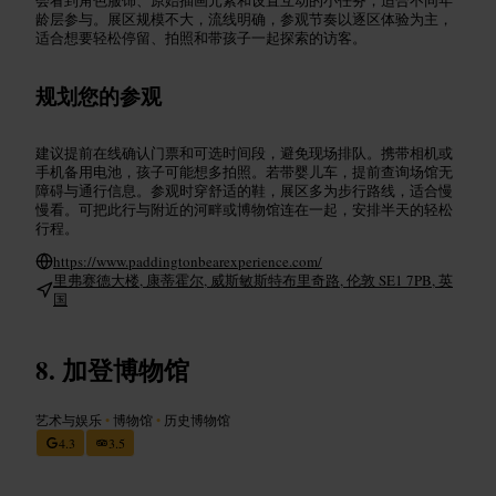
龄层参与。展区规模不大，流线明确，参观节奏以逐区体验为主，
适合想要轻松停留、拍照和带孩子一起探索的访客。
规划您的参观
建议提前在线确认门票和可选时间段，避免现场排队。携带相机或
手机备用电池，孩子可能想多拍照。若带婴儿车，提前查询场馆无
障碍与通行信息。参观时穿舒适的鞋，展区多为步行路线，适合慢
慢看。可把此行与附近的河畔或博物馆连在一起，安排半天的轻松
行程。
https://www.paddingtonbearexperience.com/
里弗赛德大楼, 康蒂霍尔, 威斯敏斯特布里奇路, 伦敦 SE1 7PB, 英
国
加登博物馆
艺术与娱乐
•
博物馆
•
历史博物馆
4.3
3.5