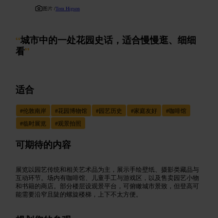
图片 /
Tom Higson
“
城市中的一处花园史话，适合慢慢逛、细细
看
”
适合
#
伦敦南岸
#
花园博物馆
#
园艺历史
#
家庭友好
#
咖啡馆
#
临时展览
#
观景拍照
可期待的内容
展览以园艺传统和相关艺术品为主，展示手绘壁纸、摄影类藏品与
互动环节。场内有咖啡馆、儿童手工与游戏区，以及售卖园艺小物
和书籍的商店。部分楼层设观景平台，可俯瞰城市景致，但登高可
能需要沿窄且陡的螺旋楼梯，上下不太方便。