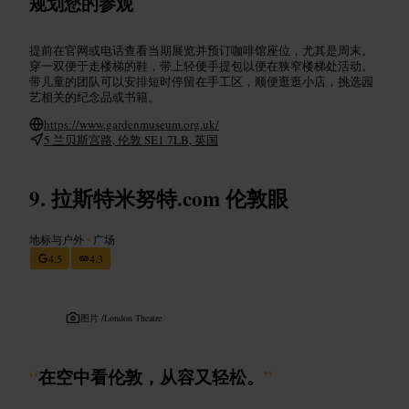
规划您的参观
提前在官网或电话查看当期展览并预订咖啡馆座位，尤其是周末。
穿一双便于走楼梯的鞋，带上轻便手提包以便在狭窄楼梯处活动。
带儿童的团队可以安排短时停留在手工区，顺便逛逛小店，挑选园
艺相关的纪念品或书籍。
https://www.gardenmuseum.org.uk/
5 兰贝斯宫路, 伦敦 SE1 7LB, 英国
拉斯特米努特.com 伦敦眼
地标与户外
•
广场
4.5
4.3
图片 /
London Theatre
“
在空中看伦敦，从容又轻松。
”