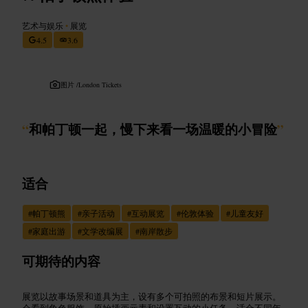
艺术与娱乐
•
展览
4.5
3.6
图片 /
London Tickets
“
和帕丁顿一起，慢下来看一场温暖的小冒险
”
适合
#
帕丁顿熊
#
亲子活动
#
互动展览
#
伦敦体验
#
儿童友好
#
家庭出游
#
文学改编展
#
南岸散步
可期待的内容
展览以故事场景和道具为主，设有多个可拍照的布景和短片展示。
会看到角色服饰、原始插画元素和设置互动的小任务，适合不同年