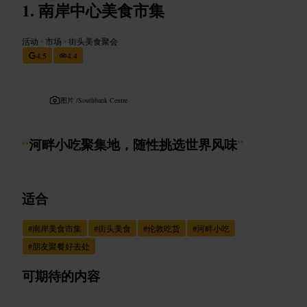
南岸中心美食市集
活动
•
市场
•
街头美食聚会
4.5
4.4
图片 /
Southbank Centre
“
河畔小吃聚集地，随性挑选世界风味
”
适合
#
南岸美食市集
#
街头美食
#
伦敦吃货
#
河畔小吃
#
朋友聚餐好去处
可期待的内容