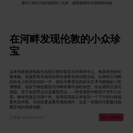
庞特A酒店
/
伦敦
/
波因特A·伦敦，威斯敏斯特
/
伦敦独特体验
在河畔发现伦敦的小众珍
宝
这本伦敦旅游指南为你指引那些靠近河岸和市中心、独具特色的伦
敦体验。发掘更有本地风味而非游客化的伦敦活动。以泰晤士河畔
的街头小吃开始你的一天，前往不断变化的街头艺术与精致的小型
博物馆，或在宁静的庭院与河畔拱廊中放松休憩。你会遇到沉浸式
戏剧、亲子友好景点以及建筑亮点——所有推荐均精选于市中心位
置、物有所值且充满个性。使用实用提示来规划一个下午的行程或
更长的停留。当你想要远离常规路线时，这是一张指向伦敦最佳隐
藏宝地的便捷地图。
已更新
2026年6月10日
11 分钟阅读