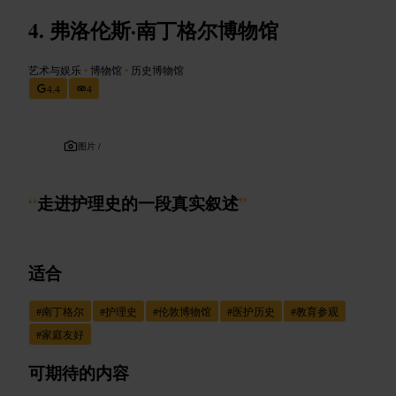
弗洛伦斯·南丁格尔博物馆
艺术与娱乐
•
博物馆
•
历史博物馆
4.4
4
图片 /
“
走进护理史的一段真实叙述
”
适合
#
南丁格尔
#
护理史
#
伦敦博物馆
#
医护历史
#
教育参观
#
家庭友好
可期待的内容