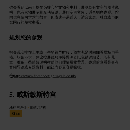
你会看到以南丁格尔为核心的文物和史料，展览既有文字与图片说
明，也有实物展示和互动解说。展厅空间紧凑，适合循序参观。馆
内信息偏向学术与教育，但表达平易近人，适合家庭、独自或与朋
友同行的短程参观。
规划您的参观
把参观安排在上午或下午的较早时段，预留充足时间细看展板与手
稿。场馆不大，建议按展线顺序慢慢浏览以免错过细节。若带儿
童，准备一些简短说明帮助他们理解展物背景。参观前查看是否有
音频导览或专题资料，能让内容更容易吸收。
https://www.florence-nightingale.co.uk/
威斯敏斯特宫
地标与户外
•
建筑 / 结构
4.6