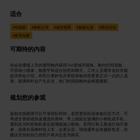
适合
#
伦敦眼
#
泰晤士河
#
城市观景
#
家庭出游
#
情侣活动
#
夜景拍摄
可期待的内容
你会在缓慢上升的透明舱内获得360度城市视角。舱内空间宽敞，
可容纳小团体，氛围平和适合拍照和聊天。工作人员通常友好并能
提供简短介绍，有部分票种包含香槟体验供想要更正式一点的人选
择。玻璃有时会产生反光，热门时间段舱内会稍显拥挤。
规划您的参观
提前在线购票可以节省排队时间，若想更轻松或体验纪念方式，可
考虑含香槟或快速通道的票种。带上能贴近玻璃的小相机或手机，
遇到反光时把相机靠近玻璃能减少影响。若同行有儿童或行动不便
者，选择非高峰时段上车，会更从容。现场通常会有摄影售卖，但
建议先拍好自己的照片再决定是否购买。