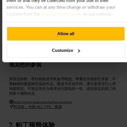
them or that they’ve collected from your use of their
services. You can at any time change or withdraw your
#
涂鸦
#
街头艺术
#
南岸
#
摄影打卡
#
城市漫步
consent from the
Cookie Declaration
on our website.
可期待的内容
Allow all
色彩浓烈且不断更新的墙面，风格从人物肖像到抽象图案都有。你
会看到艺术家现场作画，作品之间保留一定的尊重与秩序。环境开
放且随性，地面和墙面多为喷漆痕迹，适合随意漫步和短时间观
摩。
Customize
规划您的参观
穿舒适的鞋，带好相机或手机备用电池。尊重在作画的艺术家，不
要触碰或覆盖刚完成的作品。隧道为开放空间，请注意来往行人和
地面情况。可把这里作为南岸步行路线的一站，或在附近的拱门内
找家小酒吧休息。
https://www.leakestreetarches.london/
利克街，伦敦 SE1 7NN，英国
帕丁顿熊体验