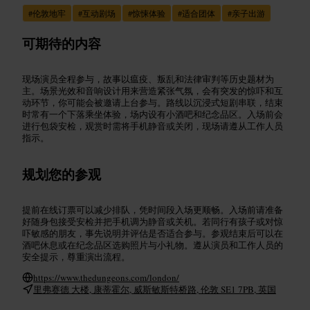
#
伦敦地牢
#
互动剧场
#
惊悚体验
#
适合团体
#
亲子出游
可期待的内容
现场演员全程参与，故事以瘟疫、叛乱和法律审判等历史题材为
主。场景光效和音响设计用来营造紧张气氛，会有突发的惊吓和互
动环节，你可能会被邀请上台参与。路线以沉浸式短剧串联，结束
时常有一个下落乘坐体验，场内设有小酒吧和纪念品区。入场前会
进行包袋安检，观赏时需将手机静音或关闭，现场请遵从工作人员
指示。
规划您的参观
提前在线订票可以减少排队，凭时间段入场更顺畅。入场前请准备
好随身包接受安检并把手机调为静音或关机。若同行有孩子或对惊
吓敏感的朋友，事先说明并评估是否适合参与。参观结束后可以在
酒吧休息或在纪念品区选购照片与小礼物。遵从演员和工作人员的
安全提示，尊重演出流程。
https://www.thedungeons.com/london/
里弗赛德 大楼, 康蒂霍尔, 威斯敏斯特桥路, 伦敦 SE1 7PB, 英国