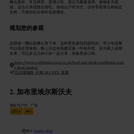
摊位多样，常见烤类、亚洲小吃、甜点与素食选择。食物多为现
做，适合分享或随走随吃。场地以户外为主，设有零星座位和临近
长椅，节奏轻松但有时会较嘈杂。
规划您的参观
先绕场一圈比较摊位再下单，这样更容易找到想吃的。带小包或餐
巾以便处理食物，晚上河边有风建议备一件轻外套。若与家人或朋
友来，可以多点几种小份一起分享，体验更多口味。
https://www.southbankcentre.co.uk/food-and-drink/southbank-centr
e-food-market/
贝尔维德路, 伦敦 SE1 8XX, 英国
加布里埃尔斯沃夫
地标与户外
•
广场
4.4
4
图片 /
Gabriel's Wharf