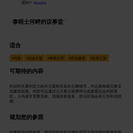
图片 /
Misterkwa
“
泰晤士河畔的议事堂
”
适合
#
伦敦
#
议会大厦
#
泰晤士河
#
历史建筑
#
文化之旅
可期待的内容
到访时先看到宏大的外立面和丰富的石雕细节，河边视角能完整呈
现建筑轮廓。内部可以通过公共看台观摩辩论或参观议会内部展
区，入内通常需要安检。现场游客较多，部分区域会有引导和说明
牌。
规划您的参观
如果想进内部参观，建议提前在官方网站或官方渠道预约参观名额