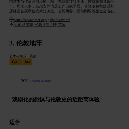
把这里当作沿河散步的一站，先随意转转小店，再找家咖啡馆坐
下。周末人多，若想安静请选工作日或早晨。带轻便包和舒适鞋，
店铺适合买手信或简短浏览。若想用餐，提前到场找座位会省心。
https://coinstreet.org/gabriels-wharf
阿珀·格劳德, 伦敦 SE1 9PP, 英国
伦敦地牢
艺术与娱乐
•
展览
4.3
4
图片 /
Anette Mißbach
“
戏剧化的恐惧与伦敦史的近距离体验
”
适合