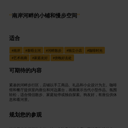
“
南岸河畔的小铺和慢步空间
”
适合
#
南岸
#
泰晤士河
#
河畔散步
#
独立小店
#
咖啡时光
#
艺术画廊
#
家庭友好
#
傍晚好去处
可期待的内容
紧凑的河畔步行区，店铺以手工商品、礼品和小众设计为主。咖啡
馆和餐厅提供室内座位和河边露台，画廊展示当代小型作品。氛围
轻松，适合情侣散步、家庭短停或独自探索。狗友好，有座位供休
息和看河景。
规划您的参观