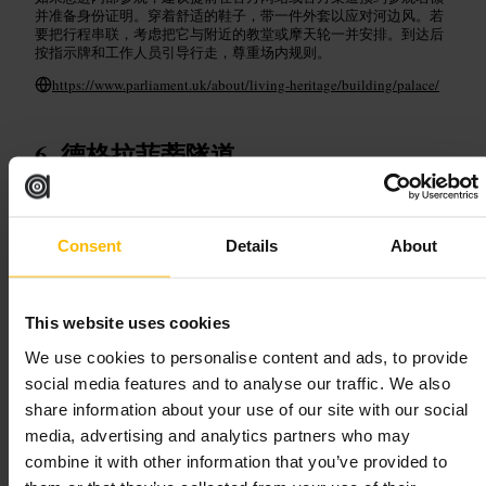
并准备身份证明。穿着舒适的鞋子，带一件外套以应对河边风。若
要把行程串联，考虑把它与附近的教堂或摩天轮一并安排。到达后
按指示牌和工作人员引导行走，尊重场内规则。
https://www.parliament.uk/about/living-heritage/building/palace/
德格拉菲蒂隧道
艺术与娱乐
•
公共艺术
•
艺术与娱乐
•
博物馆
•
地标与户外
•
纪念碑
•
艺术
与娱乐
•
艺术画廊
•
商业与专业服务
•
活动空间
4.7
5
Consent
Details
About
图片 /
Emma
This website uses cookies
We use cookies to personalise content and ads, to provide
“
活力涂鸦长廊，伦敦街头艺术的开放画布
”
social media features and to analyse our traffic. We also
share information about your use of our site with our social
media, advertising and analytics partners who may
combine it with other information that you’ve provided to
适合