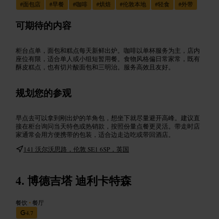
#
面包店
#
早餐
#
咖啡
#
烘焙
#
伦敦本地
#
轻食
#
外带
可期待的内容
柜台点单，面包和糕点每天新鲜出炉。咖啡以单杯服务为主，店内
座位有限，适合单人或小组短暂用餐。食物风格偏日常家常，既有
酥皮糕点，也有切片酸面包和三明治。服务高效且友好。
规划您的参观
早点去可以拿到刚出炉的羊角包，想坐下就尽量避开高峰。建议直
接在柜台询问当天特色或热销款，按照份量点餐更灵活。带走时店
家通常会用方便携带的包装，适合边走边吃或带回酒店。
141 沃尔沃思路，伦敦 SE1 6SP，英国
博德吉塔 迪利卡特森
餐饮
•
餐厅
4.7