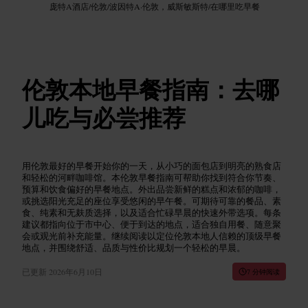
庞特A酒店
/
伦敦
/
波因特A·伦敦，威斯敏斯特
/
在哪里吃早餐
伦敦本地早餐指南：去哪
儿吃与必尝推荐
用伦敦最好的早餐开始你的一天，从小巧的面包店到明亮的熟食店
和轻松的河畔咖啡馆。本伦敦早餐指南可帮助你找到符合你节奏、
预算和饮食偏好的早餐地点。外出品尝新鲜的糕点和浓郁的咖啡，
或挑选阳光充足的座位享受悠闲的早午餐。可期待可靠的餐品、素
食、纯素和无麸质选择，以及适合忙碌早晨的快速外带选项。每条
建议都指向位于市中心、便于到达的地点，适合独自用餐、随意聚
会或观光前补充能量。继续阅读以定位伦敦本地人信赖的顶级早餐
地点，并围绕舒适、品质与性价比规划一个轻松的早晨。
已更新
2026年6月10日
7 分钟阅读