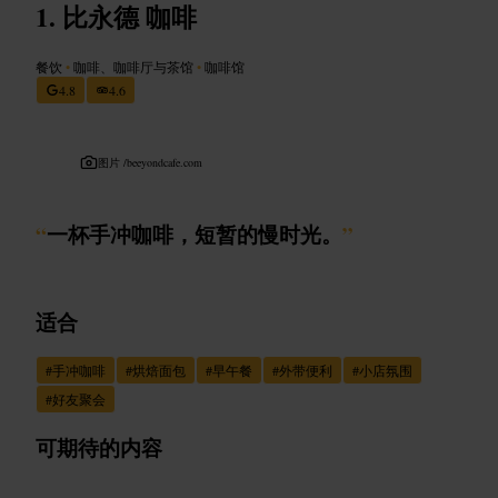
比永德 咖啡
餐饮
•
咖啡、咖啡厅与茶馆
•
咖啡馆
4.8
4.6
图片 /
beeyondcafe.com
“
一杯手冲咖啡，短暂的慢时光。
”
适合
#
手冲咖啡
#
烘焙面包
#
早午餐
#
外带便利
#
小店氛围
#
好友聚会
可期待的内容