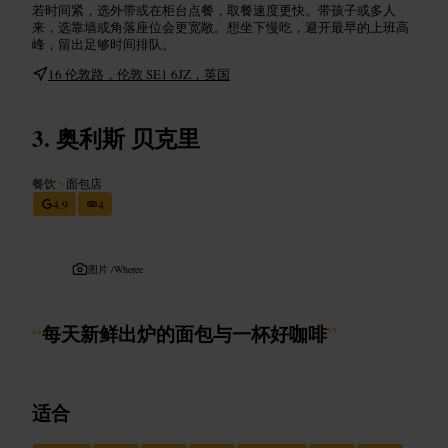
若时间紧，选外带或在柜台点餐，取餐速度更快。带孩子或多人
来，选靠墙或角落座位会更宽敞。想坐下慢吃，避开最早的上班高
峰，留出足够时间排队。
16 伦敦路，伦敦 SE1 6JZ，英国
奥利斯 贝克里
餐饮
•
面包店
4.9
4
图片 /
Wheree
“
每天新鲜出炉的面包与一杯好咖啡
”
适合