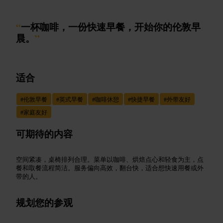
“
一杯咖啡，一份快速早餐，开始你的伦敦早
晨。
”
适合
#
伦敦早餐
#
英式早餐
#
咖啡休憩
#
快捷早餐
#
外带友好
#
家庭友好
可期待的内容
空间紧凑，桌椅排列合理。菜单以咖啡、烘焙点心和轻食为主，点
餐和取餐流程简洁。服务偏向高效，翻台快，适合想快速用餐或外
带的人。
规划您的参观