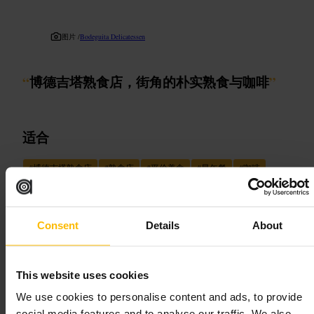
图片 /
Bodeguita Delicatessen
“
博德吉塔熟食店，街角的朴实熟食与咖啡
”
适合
#
博德吉塔熟食店
#
熟食店
#
平价美食
#
早午餐
#
咖啡
#
面包糕点
#
本地口碑
可期待的内容
Consent
Details
About
柜台点单，座位不多，主要提供手工三明治、糕点和手冲或意式咖
啡。食物走家常路线，份量适中，既适合外带也适合短时坐下吃。
This website uses cookies
店内布置偏实用，光线和座位分布更适合独自或两三人轻松用餐。
We use cookies to personalise content and ads, to provide
规划您的参观