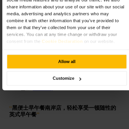
social media features and to analyse our traffic. We also
share information about your use of our site with our social
media, advertising and analytics partners who may
想坐下就早去或避开午餐高峰，赶时间可以直接外带。和朋友来可
各点几款小食分着吃；需要工作空间时找窗边靠插座的位置。点单
combine it with other information that you’ve provided to
时可以询问当日推荐或当天现烤的糕点。
them or that they’ve collected from your use of their
3号单元, 达什伍德工作室, 118 瓦尔沃斯路, 伦敦 SE17 1JY, 英国
services. You can at any time change or withdraw your
consent from the
Cookie Declaration
on our website.
黑便士早午餐 南岸
Allow all
用餐与饮品
•
餐厅
4.2
4.1
Customize
图片 /
The Black Penny
“
黑便士早午餐南岸店，轻松享受一顿随性的
英式早午餐
”