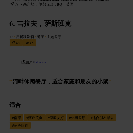
17 卡森广场，伦敦 SE1 7BQ，英国
吉拉夫，萨斯班克
¥¥
•
用餐和饮酒
•
餐厅
•
主题餐厅
4.2
3.5
图片 /
Indoorfish
“
河畔休闲餐厅，适合家庭和朋友的小聚
”
适合
#
南岸
#
河畔美食
#
家庭友好
#
休闲餐厅
#
适合朋友聚会
#
适合情侣