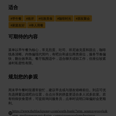
适合
#
早午餐
#
南岸
#
伦敦美食
#
咖啡时光
#
朋友聚会
#
家庭友好
#
单人用餐
可期待的内容
菜单以早午餐为核心，常见煎蛋、吐司、班尼迪克蛋和甜点，咖啡
线条清晰。内饰偏现代简约，有吧台和桌位两类座位，服务节奏偏
快，翻台效率高。餐厅氛围适中，适合聊天或轻工作，但座位较紧
凑时私密性有限。
规划您的参观
周末早午餐时段通常较忙，建议早去或与朋友错峰前往。到店可优
先选择窗边或吧台位置，合点分享的拼盘更适合多人试多款菜。若
有特殊饮食需求，可提前询问服务员，点单时说明口味偏好会更顺
利。
https://www.theblackpenny.com/south-bank/?utm_source=google&
utm_medium=organic&utm_campaign=googlemybusiness