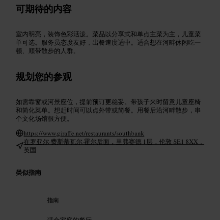
可期待的内容
室内明亮，装饰色彩活泼。菜品以分享式和单点主菜为主，儿童菜
单可选。服务员态度友好，出餐速度适中。适合想在河畔休闲吃一
顿、顺带散步的人群。
规划您的参观
如需靠窗或河景座位，提前预订更稳妥。带孩子来时留意儿童座椅
和简化菜单。想赶时间可以点外带或简餐。用餐后沿河畔散步，串
个文化场馆很方便。
https://www.giraffe.net/restaurants/southbank
在罗亚尔·费斯蒂瓦尔·霍尔后面，里弗赛德 1层，伦敦 SE1 8XX，
英国
类似指南
指南