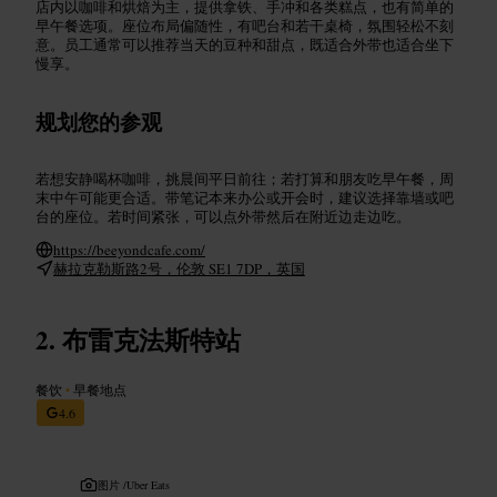
店内以咖啡和烘焙为主，提供拿铁、手冲和各类糕点，也有简单的
早午餐选项。座位布局偏随性，有吧台和若干桌椅，氛围轻松不刻
意。员工通常可以推荐当天的豆种和甜点，既适合外带也适合坐下
慢享。
规划您的参观
若想安静喝杯咖啡，挑晨间平日前往；若打算和朋友吃早午餐，周
末中午可能更合适。带笔记本来办公或开会时，建议选择靠墙或吧
台的座位。若时间紧张，可以点外带然后在附近边走边吃。
https://beeyondcafe.com/
赫拉克勒斯路2号，伦敦 SE1 7DP，英国
布雷克法斯特站
餐饮
•
早餐地点
4.6
图片 /
Uber Eats