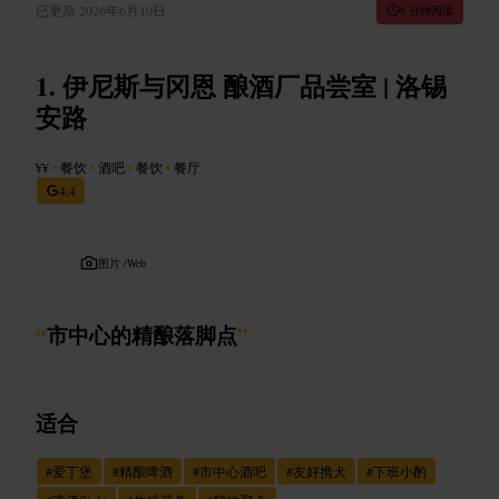
已更新
2026年6月10日
8 分钟阅读
伊尼斯与冈恩 酿酒厂品尝室 | 洛锡
安路
¥¥
•
餐饮
•
酒吧
•
餐饮
•
餐厅
4.4
图片 /
Web
“
市中心的精酿落脚点
”
适合
#
爱丁堡
#
精酿啤酒
#
市中心酒吧
#
友好携犬
#
下班小酌