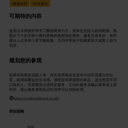
#
家庭友好
#
火坑座位
可期待的内容
这里以木烤披萨和手工酿造啤酒为主，酒单也包括几款鸡尾酒。氛
围从下午的安静小聚到夜晚的热闹放松都有。服务总体友好，有时
露台上点单和上菜节奏较慢。店内对带孩子的家庭和大桌客人较为
包容。
规划您的参观
如果你和朋友或家人来，优先选择能坐在室内火坑区或露台的位
置，能增加聚会的互动感。酒吧提供啤酒组合样品，适合想尝不同
口味的人。若需要甜点或特定服务，主动向服务员确认菜单或上菜
时间，露台服务偶有延迟时这样可以加快处理。
https://coldtownhouse.co.uk/
类似指南
指南