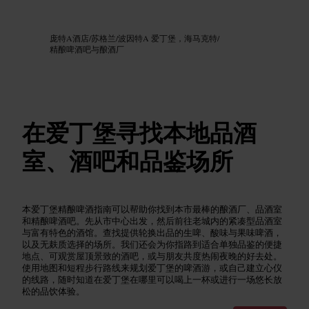
图片 /
Google AI
庞特A酒店
/
苏格兰
/
波因特A 爱丁堡，海马克特
/
精酿啤酒吧与酿酒厂
在爱丁堡寻找本地品酒
室、酒吧和品鉴场所
本爱丁堡精酿啤酒指南可以帮助你找到本市最棒的酿酒厂、品酒室
和精酿啤酒吧。先从市中心出发，然后前往老城内的紧凑型品酒室
与富有特色的酒馆。查找提供轮换出品的生啤、酸味与果味啤酒，
以及无麸质选择的场所。我们还会为你指路到适合单独品鉴的便捷
地点、可观赏屋顶景致的酒吧，或与朋友共度热闹夜晚的好去处。
使用地图和短程步行路线来规划爱丁堡的啤酒游，或自己建立心仪
的线路，随时知道在爱丁堡在哪里可以喝上一杯或进行一场悠长放
松的品饮体验。