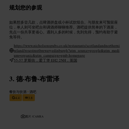
规划您的参观
如果想多尝几款，点啤酒拼盘或小杯试饮组合。与朋友来可预留座
位，单人则可坐吧台和调酒师聊聊推荐。酒吧提供简单的下酒菜，
先点一份共享更省心。遇到人多的时候，先到先得，预约有助于避
免等待。
https://www.nicholsonspubs.co.uk/restaurants/scotlandandnortherni
reland/rosestreetbreweryedinburgh?utm_source=google&utm_medi
um=organic&utm_campaign=gmb-homepage
55-57 罗斯街，爱丁堡 EH2 2NH，英国
德·布鲁·布雷泽
餐饮与饮酒
•
酒吧
4.4
3.8
图片 /
CAMRA