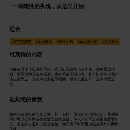
“
一杯随性的夜晚，从这里开始
”
适合
#
爱丁堡酒吧
#
本地聚会
#
随性小酌
#
单人喝一杯
#
朋友聚会
可期待的内容
内部装潢偏传统酒吧风格，座位以吧台和小桌为主。酒单覆盖啤
酒、葡萄酒和基础鸡尾酒，也有简便下酒小食。客群以本地人和来
访旅客为主，交谈声较多但不喧闹。服务态度友好，点单流程直
接。
规划您的参观
如果想在放松的气氛里喝一杯，安排一段轻松的时间来访。和朋友
同行可以提前到达抢靠近吧台的座位，单人来访可选靠窗位置看街
景。带上身份证件以防需查验。晚间离开时可用出租或网约车回到
住处。