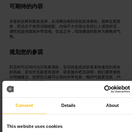
可期待的内容
丰富的生啤和瓶装选择，从清爽拉格到深色世涛都有。酒单定期更
换，吧员乐于推荐试喝搭配。内场不大但座位安排让人感觉舒适，
酒吧也提供罐装外带选项。饮品之外，现场播放的歌单为整晚添气
氛。
规划您的参观
到店时可以询问当日轮换酒款，尝试拼盘或试饮装来快速找到喜欢
的风味。若你对无麸质有需求，请直接向吧员说明，他们通常能给
出明确建议。想带回几罐可以询问外带包装，晚间气氛更活跃，约
会或朋友聚会都合适。
http://www.fiercebeer.com/
167 罗丝街, 爱丁堡 EH2 4LS, 英国
Consent
Details
About
德·汉宁·巴特
This website uses cookies
用餐与饮酒
•
酒吧