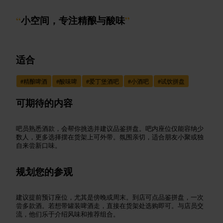
“
小空间，专注精酿与酸味
”
适合
#
精酿啤酒
#
酸味啤
#
爱丁堡酒吧
#
小酒吧
#
试饮拼盘
可期待的内容
吧员熟悉酒款，会帮你挑选并建议品鉴拼盘。吧内座位仅能容纳少
数人，更多选择摆在货架上可外带。氛围亲切，适合朋友小聚或独
自来尝新口味。
规划您的参观
建议提前预订座位，尤其是傍晚或周末。到店可点品鉴拼盘，一次
尝多款酒。若想带罐装啤酒走，直接在货架处选购即可。与店员交
流，他们乐于介绍风味和推荐组合。