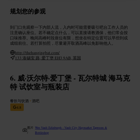
规划您的参观
到门口先观察一下内部人流，入内时可能需要吸引吧台工作人员的
注意确认座位。若不确定点什么，可以直接请教酒保，他们常会按
口味推荐。晚间高峰时段座位有限，想坐在特定位置可以早些到或
成组前往。若打算拍照，尽量避开取酒高峰以免影响他人。
http://thehangingbat.com/
133 洛锡安 路, 爱丁堡 EH3 9AB, 英国
威·沃尔特·爱丁堡 - 瓦尔特城 海马克
特 试饮室与瓶装店
餐饮与饮酒
•
酒吧
4.8
图片
Wee Vault Edinburgh - Vault City Haymarket Taproom &
/
Bottleshop