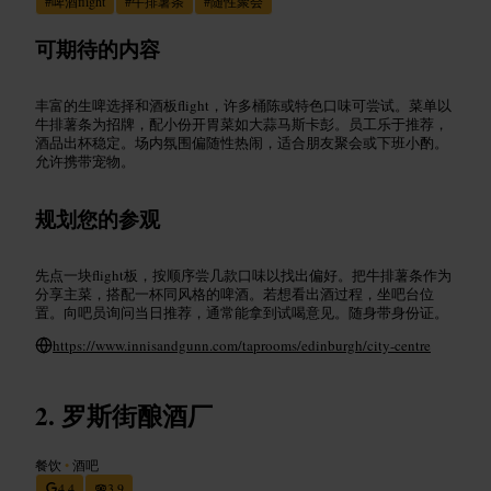
#
啤酒flight
#
牛排薯条
#
随性聚会
可期待的内容
丰富的生啤选择和酒板flight，许多桶陈或特色口味可尝试。菜单以
牛排薯条为招牌，配小份开胃菜如大蒜马斯卡彭。员工乐于推荐，
酒品出杯稳定。场内氛围偏随性热闹，适合朋友聚会或下班小酌。
允许携带宠物。
规划您的参观
先点一块flight板，按顺序尝几款口味以找出偏好。把牛排薯条作为
分享主菜，搭配一杯同风格的啤酒。若想看出酒过程，坐吧台位
置。向吧员询问当日推荐，通常能拿到试喝意见。随身带身份证。
https://www.innisandgunn.com/taprooms/edinburgh/city-centre
罗斯街酿酒厂
餐饮
•
酒吧
4.4
3.9