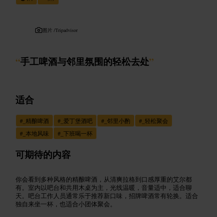
图片 /
Tripadvisor
“
手工啤酒与邻里氛围的轻松去处
”
适合
#
_精酿啤酒
#
_爱丁堡酒吧
#
_邻里小酌
#
_轻松聚会
#
_本地风味
#
_下班喝一杯
可期待的内容
你会看到多种风格的精酿啤酒，从清爽拉格到口感厚重的艾尔都
有。室内以吧台和共用木桌为主，光线温暖，音量适中，适合聊
天。吧台工作人员通常乐于推荐新口味，招牌啤酒常有轮换。适合
独自来坐一杯，也适合小团体聚会。