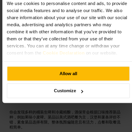
4.5
We use cookies to personalise content and ads, to provide
social media features and to analyse our traffic. We also
share information about your use of our site with our social
图片 /
PubQuizzy
media, advertising and analytics partners who may
combine it with other information that you’ve provided to
“
精酿为主，氛围随性，适合慢慢喝一杯
”
them or that they’ve collected from your use of their
services. You can at any time change or withdraw your
consent from the
Cookie Declaration
on our website.
适合
Allow all
#
精酿啤酒
#
爱丁堡酒吧
#
朋友聚会
#
夜生活
#
汉堡小食
#
威士忌
Customize
可期待的内容
你会发现多样的桶装生啤和冷藏精酿，酒保常会根据口味推荐新品
种，例如果味小麦啤。菜品以美式酒吧餐为主，汉堡和薯条评价不
错，素食菜品选择有限。整体氛围偏随意且有活力，点餐和取餐流
程简单。