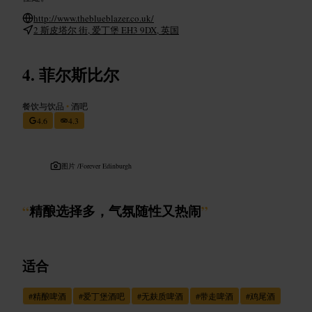
http://www.theblueblazer.co.uk/
2 斯皮塔尔 街, 爱丁堡 EH3 9DX, 英国
菲尔斯比尔
餐饮与饮品
•
酒吧
4.6
4.3
图片 /
Forever Edinburgh
“
精酿选择多，气氛随性又热闹
”
适合
#
精酿啤酒
#
爱丁堡酒吧
#
无麸质啤酒
#
带走啤酒
#
鸡尾酒