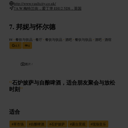
http://www.vaultcity.co.uk/
7A W 梅特兰街，爱丁堡 EH12 5DS，英国
邦妮与怀尔德
¥¥
•
餐饮与饮品
•
餐厅
•
餐饮与饮品
•
酒吧
•
餐饮与饮品
•
酒吧
•
酒馆
4.5
4
图片 /
“
石炉披萨与自酿啤酒，适合朋友聚会与放松
时刻
”
适合
#
草市场
#
自酿啤酒
#
石炉披萨
#
露台景观
#
现场音乐