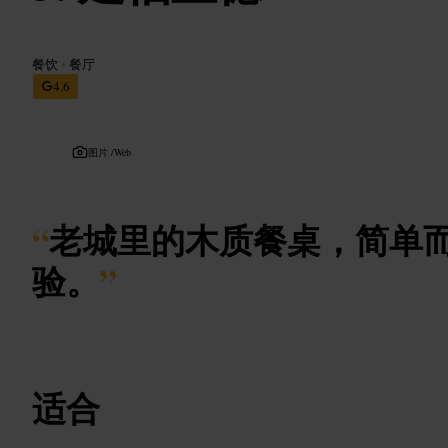
餐饮
•
餐厅
4.6
图片 /
Web
“
老城里的木质餐桌，简单
验。
”
适合