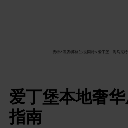
图片 /
Google AI
庞特A酒店
/
苏格兰
/
波因特A 爱丁堡，海马克特
爱丁堡本地奢华
指南