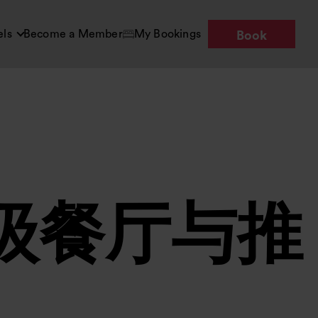
els
Become a Member
My Bookings
Book
级餐厅与推