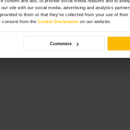
e content and ads, to provide social media features and to analy
 our site with our social media, advertising and analytics partn
 provided to them or that they’ve collected from your use of thei
r consent from the
Cookie Declaration
on our website.
式风味的牛肉小
Customize