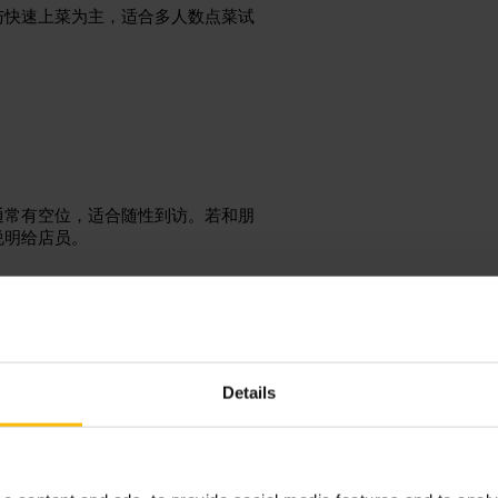
与快速上菜为主，适合多人数点菜试
通常有空位，适合随性到访。若和朋
说明给店员。
丁堡
Details