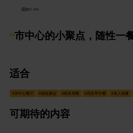
图片 /
Web
“
市中心的小聚点，随性一
适合
#
市中心餐厅
#
朋友聚会
#
商务用餐
#
周末早午餐
#
单人就餐
可期待的内容