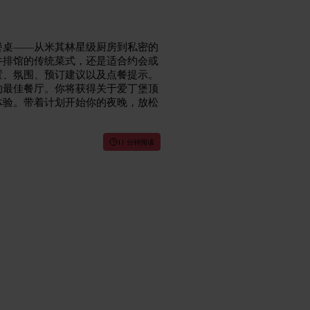
餐桌——从米其林星级厨房到私密的
牛排馆的传统菜式，还是适合约会或
置、氛围、预订建议以及点餐提示。
的最佳餐厅。你将获得关于爱丁堡顶
体验。带着计划开始你的夜晚，放松
11 分钟阅读