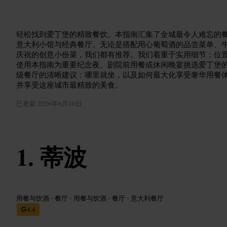
轻松找到爱丁堡的精致餐饮。本指南汇集了全城最令人难忘的
意大利小馆与经典餐厅。无论是搭配用心葡萄酒的品尝菜单、
庆祝的创意小份菜，我们都有推荐。我们着重于实用细节：位
使用本指南为重要纪念夜、剧院前用餐或休闲晚宴挑选爱丁堡
级餐厅的清晰建议：哪里就坐，以及如何最大化享受奢华用餐
并享受这座城市最精致的美食。
已更新
2026年6月10日
蒂波
用餐与饮酒
•
餐厅
•
用餐与饮酒
•
餐厅
•
意大利餐厅
4.4