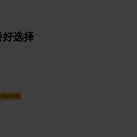
餐好选择
”
#
轻松小吃