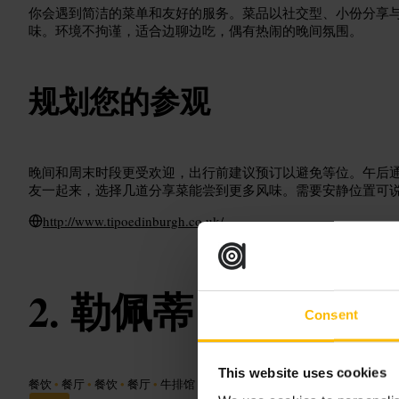
你会遇到简洁的菜单和友好的服务。菜品以社交型、小份分享
味。环境不拘谨，适合边聊边吃，偶有热闹的晚间氛围。
规划您的参观
晚间和周末时段更受欢迎，出行前建议预订以避免等位。午后
友一起来，选择几道分享菜能尝到更多风味。需要安静位置可
http://www.tipoedinburgh.co.uk/
勒佩蒂 比夫巴 爱
Consent
This website uses cookies
餐饮
•
餐厅
•
餐饮
•
餐厅
•
牛排馆