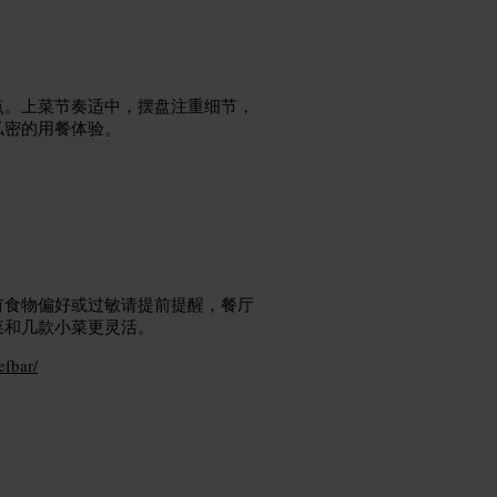
点。上菜节奏适中，摆盘注重细节，
私密的用餐体验。
有食物偏好或过敏请提前提醒，餐厅
菜和几款小菜更灵活。
efbar/