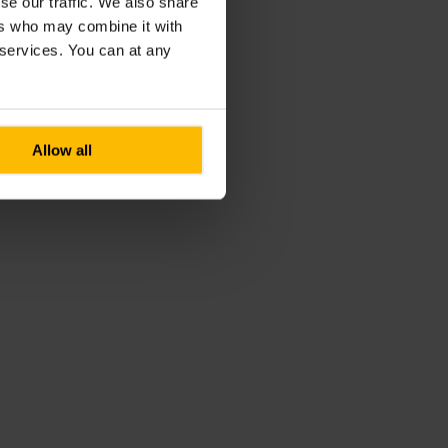
se our traffic. We also share
ers who may combine it with
r services. You can at any
Allow all