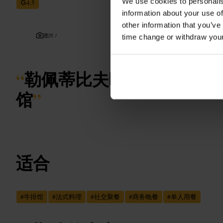
We use cookies to personalis
4.5
information about your use of
other information that you’ve
图片 /
time change or withdraw you
“
勒佩蒂比夫吧 爱丁堡：法
馆
”
适合
#
牛排馆
#
法式料理
#
社交聚餐
#
商务晚餐
#
单人用餐