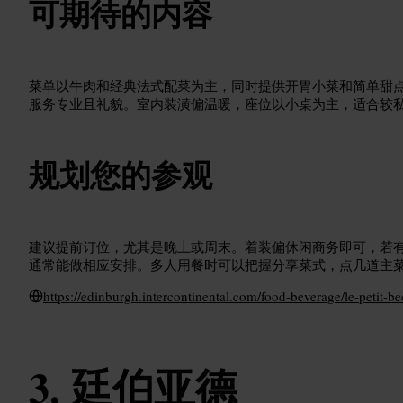
可期待的内容
菜单以牛肉和经典法式配菜为主，同时提供开胃小菜和简单甜
服务专业且礼貌。室内装潢偏温暖，座位以小桌为主，适合较
规划您的参观
建议提前订位，尤其是晚上或周末。着装偏休闲商务即可，若
通常能做相应安排。多人用餐时可以把握分享菜式，点几道主
https://edinburgh.intercontinental.com/food-beverage/le-petit-be
廷伯亚德