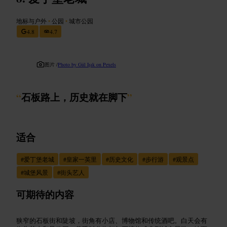
地标与户外
•
公园
•
城市公园
4.8
4.7
图片 /
Photo by Gül Işık on Pexels
“
石板路上，历史就在脚下
”
适合
#
爱丁堡老城
#
皇家一英里
#
历史文化
#
步行游
#
观景点
#
城堡风景
#
街头艺人
可期待的内容
狭窄的石板街和陡坡，街角有小店、博物馆和传统酒吧。白天会有