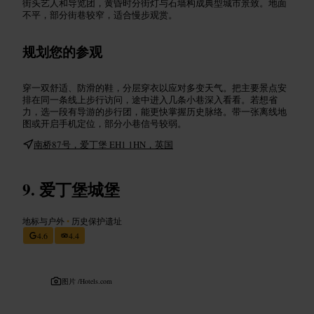
街头艺人和导览团，黄昏时分街灯与石墙构成典型城市景致。地面
不平，部分街巷较窄，适合慢步观赏。
规划您的参观
穿一双舒适、防滑的鞋，分层穿衣以应对多变天气。把主要景点安
排在同一条线上步行访问，途中进入几条小巷深入看看。若想省
力，选一段有导游的步行团，能更快掌握历史脉络。带一张离线地
图或开启手机定位，部分小巷信号较弱。
南桥87号，爱丁堡 EH1 1HN，英国
爱丁堡城堡
地标与户外
•
历史保护遗址
4.6
4.4
图片 /
Hotels.com