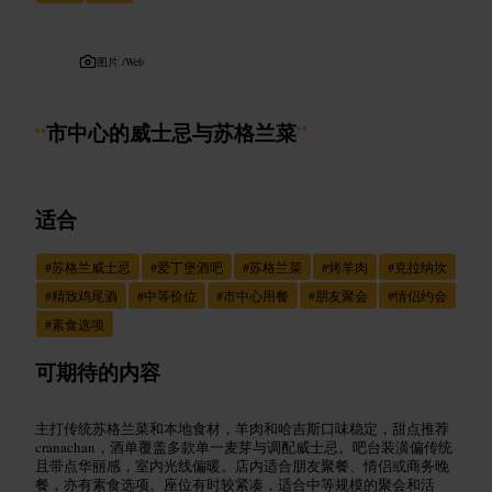
图片 /
Web
“
市中心的威士忌与苏格兰菜
”
适合
#
苏格兰威士忌
#
爱丁堡酒吧
#
苏格兰菜
#
烤羊肉
#
克拉纳坎
#
精致鸡尾酒
#
中等价位
#
市中心用餐
#
朋友聚会
#
情侣约会
#
素食选项
可期待的内容
主打传统苏格兰菜和本地食材，羊肉和哈吉斯口味稳定，甜点推荐
cranachan，酒单覆盖多款单一麦芽与调配威士忌。吧台装潢偏传统
且带点华丽感，室内光线偏暖。店内适合朋友聚餐、情侣或商务晚
餐，亦有素食选项。座位有时较紧凑，适合中等规模的聚会和活