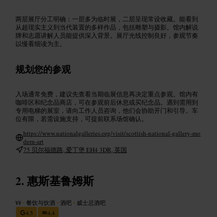
两层展厅分工明确：一层多为临时展，二层呈现常设收藏。能看到
从超现实主义到当代装置的多样作品，包括雕塑与摄影。馆内解说
牌和志愿讲解人员能提供深入背景。展厅光线控制良好，参观节奏
以慢看细读为主。
规划您的参观
入场通常免费，建议先查看当期临展信息再决定重点参观。馆内有
咖啡区和纪念品商店，可在参观前后休息或买纪念品。遇到需用到
专用电梯的展室，请向工作人员咨询，他们会协助开门和引导。车
位有限，若需设施支持，可提前联系场馆确认。
https://www.nationalgalleries.org/visit/scottish-national-gallery-mo
dern-art
75 贝尔福德路, 爱丁堡 EH4 3DR, 英国
惠斯基鲁姆斯
¥¥
•
餐饮与饮酒
•
酒吧
•
威士忌酒吧
4.5
4.4