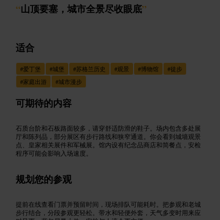
“
山顶要塞，城市全景尽收眼底
”
适合
#
爱丁堡
#
城堡
#
苏格兰历史
#
观景
#
博物馆
#
徒步
#
家庭出游
#
城市漫步
可期待的内容
石质台阶和石板路面较多，请穿舒适防滑的鞋子。场内包含多处展
厅和陈列品，部分展区有步行路线和狭窄通道。你会看到城墙观景
点、皇家相关展件和军械展。馆内设有纪念品商店和简餐点，安检
程序可能会影响入场速度。
规划您的参观
提前在线查看门票并预留时间，现场排队可能耗时。把参观和老城
步行结合，分段参观更轻松。带水和轻便外套，天气多变时用来应