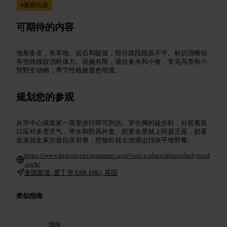
#
家庭出游
可期待的内容
地形多变，有草地、岩石和陡坡，部分路段路面不平。标识清晰但
有些路线较消耗体力。设施有限，请自备水和小食。常见鸟类和小
型野生动物，季节性植被显色明显。
规划您的参观
从市中心或皇家一英里步行即可到达。穿合脚的徒步鞋，分层着装
以应对多变天气，带水和防风外套。想要全景就上阿瑟王座，想看
岩崖就走索尔兹伯里岩脊，想放松就去池塘边找块平地野餐。
https://www.historicenvironment.scot/visit-a-place/places/holyrood
-park/
奎因斯道, 爱丁堡 EH8 8HG, 英国
类似指南
指南