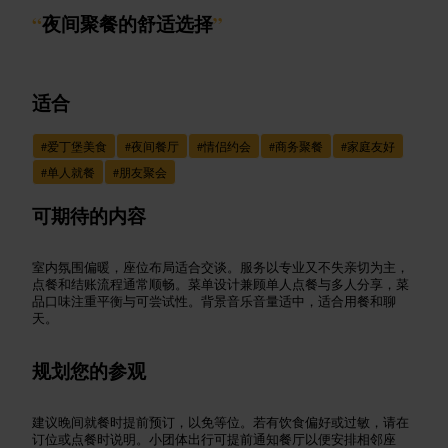
“
夜间聚餐的舒适选择
”
适合
#
爱丁堡美食
#
夜间餐厅
#
情侣约会
#
商务聚餐
#
家庭友好
#
单人就餐
#
朋友聚会
可期待的内容
室内氛围偏暖，座位布局适合交谈。服务以专业又不失亲切为主，
点餐和结账流程通常顺畅。菜单设计兼顾单人点餐与多人分享，菜
品口味注重平衡与可尝试性。背景音乐音量适中，适合用餐和聊
天。
规划您的参观
建议晚间就餐时提前预订，以免等位。若有饮食偏好或过敏，请在
订位或点餐时说明。小团体出行可提前通知餐厅以便安排相邻座