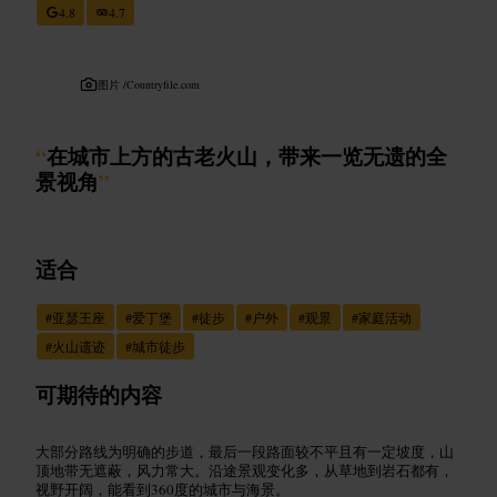
4.8
4.7
图片 /
Countryfile.com
“
在城市上方的古老火山，带来一览无遗的全
景视角
”
适合
#
亚瑟王座
#
爱丁堡
#
徒步
#
户外
#
观景
#
家庭活动
#
火山遗迹
#
城市徒步
可期待的内容
大部分路线为明确的步道，最后一段路面较不平且有一定坡度，山
顶地带无遮蔽，风力常大。沿途景观变化多，从草地到岩石都有，
视野开阔，能看到360度的城市与海景。