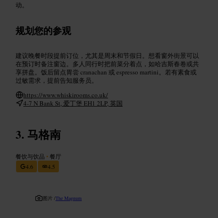
动。
规划您的参观
建议晚餐时段提前订位，尤其是周末和节假日。想看窗外街景可以
在预订时备注窗边。多人同行时把前菜分着点，如哈吉斯春卷或共
享拼盘。饭后留点胃尝 cranachan 或 espresso martini。若有素食或
过敏需求，提前告知服务员。
https://www.whiskirooms.co.uk/
4-7 N Bank St, 爱丁堡 EH1 2LP, 英国
马格南
餐饮与饮品
•
餐厅
4.6
4.5
图片 /
The Magnum