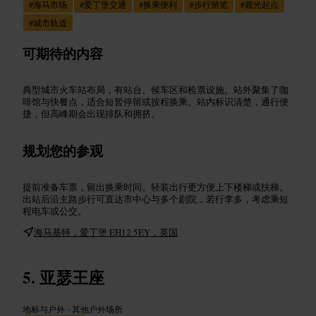
#
海马市场
#
爱丁堡交通
#
换乘便利
#
步行游览
#
观光起点
#
城市轨道
可期待的内容
典型城市火车站布局，有站台、候车区和检票设施。站外聚集了咖
啡馆与快餐点，适合短暂停留或按程换乘。站内标识清楚，通行便
捷，但高峰期会出现排队和拥挤。
规划您的参观
提前准备车票，留出换乘时间。轻装出行更方便上下楼梯或扶梯。
出站后沿主路步行可直达市中心与多个剧院，若行李多，考虑乘短
程电车或公交。
海马基特，爱丁堡 EH12 5EY，英国
亚瑟王座
地标与户外
•
其他户外场所