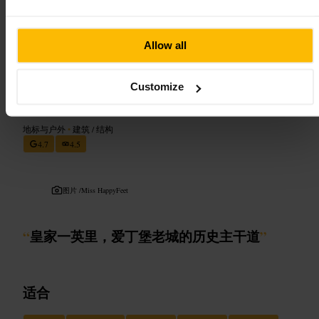
有休息区和咖啡角，适时休息。临时展有时需要预约，请事先查看
官网或馆内告示。拍照通常允许，请避免闪光灯和触碰展品。
https://www.nms.ac.uk/national-museum-of-scotland/
Allow all
切姆伯斯街，爱丁堡 EH1 1JF，英国
Customize
罗伊尔迈尔
地标与户外
•
建筑 / 结构
4.7
4.5
图片 /
Miss HappyFeet
“
皇家一英里，爱丁堡老城的历史主干道
”
适合