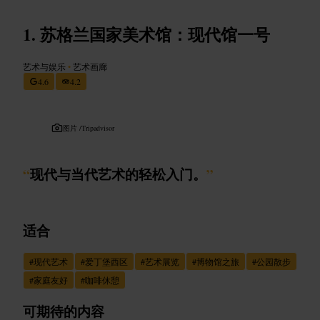
苏格兰国家美术馆：现代馆一号
艺术与娱乐
•
艺术画廊
4.6
4.2
图片 /
Tripadvisor
“
现代与当代艺术的轻松入门。
”
适合
#
现代艺术
#
爱丁堡西区
#
艺术展览
#
博物馆之旅
#
公园散步
#
家庭友好
#
咖啡休憩
可期待的内容