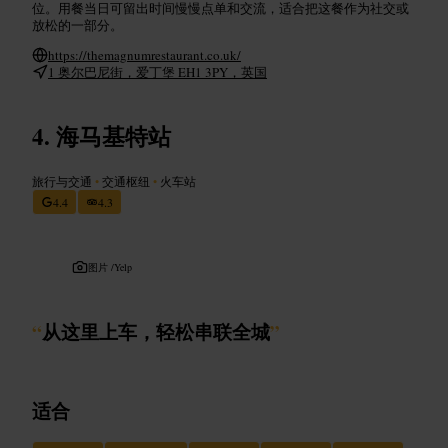
位。用餐当日可留出时间慢慢点单和交流，适合把这餐作为社交或
放松的一部分。
https://themagnumrestaurant.co.uk/
1 奥尔巴尼街，爱丁堡 EH1 3PY，英国
海马基特站
旅行与交通
•
交通枢纽
•
火车站
4.4
4.3
图片 /
Yelp
“
从这里上车，轻松串联全城
”
适合