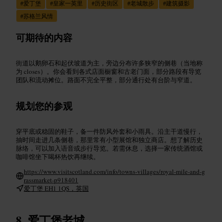
#
爱丁堡
#
皇家一英里
#
历史街区
#
老城散步
#
建筑摄影
#
苏格兰风情
可期待的内容
街道以鹅卵石和起伏坡道为主，旁边分布许多狭窄的侧巷（当地称
为 closes）。你会看到各式店面橱窗和古老门面，部分路段有导览
团队和流动摊位。路面不完全平整，部分通行处有台阶与窄道。
规划您的参观
穿平底或稳固的鞋子，备一件防风外套和小雨具。沿主干道慢行，
抽时间走进几条侧巷，那里常有小型展馆和独立商店。想了解历史
脉络，可以加入语音或步行导览。若需休息，选择一家传统酒馆或
咖啡馆坐下喝杯热饮再继续。
https://www.visitscotland.com/info/towns-villages/royal-mile-and-g
rassmarket-p918401
爱丁堡 EH1 1QS，英国
爱丁堡老城