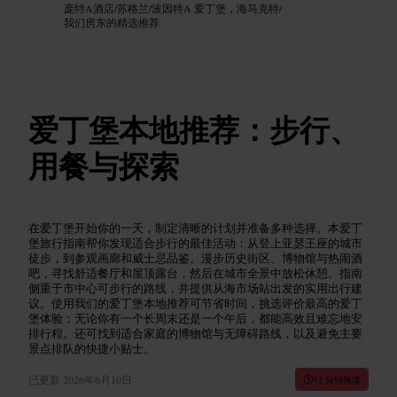
庞特A酒店
/
苏格兰
/
波因特A 爱丁堡，海马克特
/
我们房东的精选推荐
爱丁堡本地推荐：步行、
用餐与探索
在爱丁堡开始你的一天，制定清晰的计划并准备多种选择。本爱丁
堡旅行指南帮你发现适合步行的最佳活动：从登上亚瑟王座的城市
徒步，到参观画廊和威士忌品鉴。漫步历史街区、博物馆与热闹酒
吧，寻找舒适餐厅和屋顶露台，然后在城市全景中放松休憩。指南
侧重于市中心可步行的路线，并提供从海市场站出发的实用出行建
议。使用我们的爱丁堡本地推荐可节省时间，挑选评价最高的爱丁
堡体验；无论你有一个长周末还是一个午后，都能高效且难忘地安
排行程。还可找到适合家庭的博物馆与无障碍路线，以及避免主要
景点排队的快捷小贴士。
已更新
2026年6月10日
12 分钟阅读