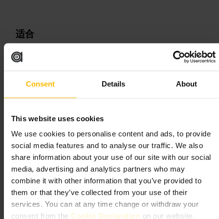
适合
#
国家苏格兰博物馆
#
爱丁堡
#
历史与文化
#
亲子友好
#
互动展览
#
观景平台
Consent
Details
About
可期待的内容
入口是宽敞的中庭，周围环绕着各类常设展厅。苏格兰历史馆陈列
This website uses cookies
详实，能看到考古、服饰和社会史物件。科学与工程区有互动装
置，适合孩子动手体验。馆内还能看到有代表性的标本与早期机
We use cookies to personalise content and ads, to provide
械，比如著名的展品与蒸汽机车。部分临时展需要单独安排，但常
social media features and to analyse our traffic. We also
设展能覆盖多种兴趣点。
share information about your use of our site with our social
media, advertising and analytics partners who may
规划您的参观
combine it with other information that you’ve provided to
them or that they’ve collected from your use of their
建议先在入口索取路线图或打开馆内地图，规划好想重点看的展区
services. You can at any time change or withdraw your
以减少来回。上、下层可按照主题顺序参观，遇到大型展品或互动
区可留出额外时间。带上舒适的步行鞋，博物馆内走动较多。馆内
consent from the
Cookie Declaration
on our website.