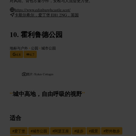
对风雨。背包尽量小件，安检与人流会更方便。
https://www.edinburghcastle.scot/
卡斯尔希尔，爱丁堡 EH1 2NG，英国
霍利鲁德公园
地标与户外
•
公园
•
城市公园
4.8
4.7
图片 /
Sykes Cottages
“
城中高地，自由呼吸的视野
”
适合
#
爱丁堡
#
城市公园
#
阿瑟王座
#
徒步
#
观景
#
野外散步