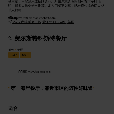
份主菜，再配酒水或招牌饮品。对辣度或饮食限制可在下单时说
明，服务人员会给出推荐。多人用餐更划算，吧台座位适合两人或
单人就餐。
http://durbarindiankitchen.com/
35-37 尚德威克广场, 爱丁堡 EH2 4RG, 英国
费尔斯特科斯特餐厅
餐饮
•
餐厅
4.6
4.7
图片 /
www.first-coast.co.uk
“
第一海岸餐厅，靠近市区的随性好味道
”
适合