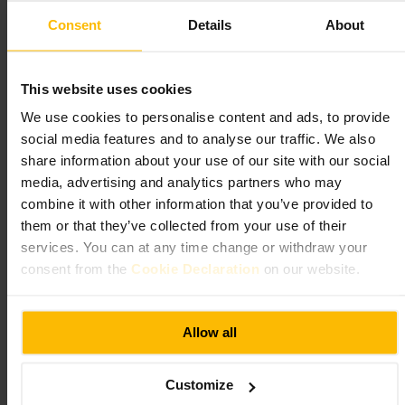
可期待的内容
Consent
Details
About
这里以木烤披萨和手工酿造啤酒为主，酒单也包括几款鸡尾酒。氛
围从下午的安静小聚到夜晚的热闹放松都有。服务总体友好，有时
露台上点单和上菜节奏较慢。店内对带孩子的家庭和大桌客人较为
This website uses cookies
包容。
We use cookies to personalise content and ads, to provide
social media features and to analyse our traffic. We also
规划您的参观
share information about your use of our site with our social
media, advertising and analytics partners who may
如果你和朋友或家人来，优先选择能坐在室内火坑区或露台的位
combine it with other information that you’ve provided to
置，能增加聚会的互动感。酒吧提供啤酒组合样品，适合想尝不同
them or that they’ve collected from your use of their
口味的人。若需要甜点或特定服务，主动向服务员确认菜单或上菜
时间，露台服务偶有延迟时这样可以加快处理。
services. You can at any time change or withdraw your
consent from the
Cookie Declaration
on our website.
https://coldtownhouse.co.uk/
亨德森斯
Allow all
餐饮与饮品
•
餐厅
Customize
4.9