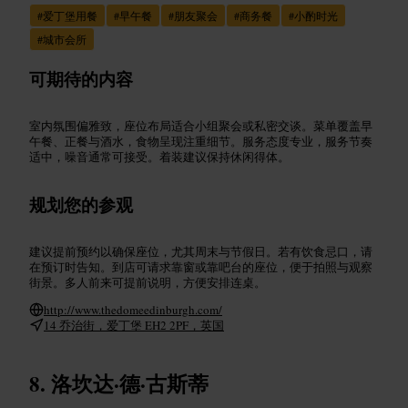
#
爱丁堡用餐
#
早午餐
#
朋友聚会
#
商务餐
#
小酌时光
#
城市会所
可期待的内容
室内氛围偏雅致，座位布局适合小组聚会或私密交谈。菜单覆盖早
午餐、正餐与酒水，食物呈现注重细节。服务态度专业，服务节奏
适中，噪音通常可接受。着装建议保持休闲得体。
规划您的参观
建议提前预约以确保座位，尤其周末与节假日。若有饮食忌口，请
在预订时告知。到店可请求靠窗或靠吧台的座位，便于拍照与观察
街景。多人前来可提前说明，方便安排连桌。
http://www.thedomeedinburgh.com/
14 乔治街，爱丁堡 EH2 2PF，英国
洛坎达·德·古斯蒂