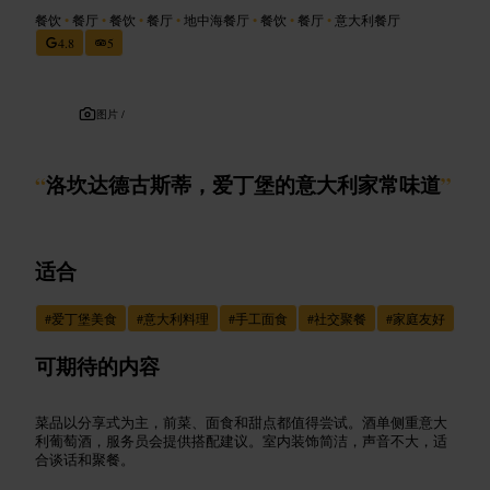
餐饮
•
餐厅
•
餐饮
•
餐厅
•
地中海餐厅
•
餐饮
•
餐厅
•
意大利餐厅
4.8
5
图片 /
“
洛坎达德古斯蒂，爱丁堡的意大利家常味道
”
适合
#
爱丁堡美食
#
意大利料理
#
手工面食
#
社交聚餐
#
家庭友好
可期待的内容
菜品以分享式为主，前菜、面食和甜点都值得尝试。酒单侧重意大
利葡萄酒，服务员会提供搭配建议。室内装饰简洁，声音不大，适
合谈话和聚餐。