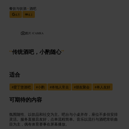
餐饮与饮酒
•
酒吧
4.5
4.1
图片 /
CAMRA
“
传统酒吧，小酌随心
”
适合
#
爱丁堡酒吧
#
小酌
#
本地人常去
#
朋友聚会
#
单人友好
可期待的内容
氛围随性、以饮品和社交为主。吧台与小桌并存，座位不多但安排
灵活。服务直接且友好，点单流程简单。音乐以流行与酒吧常听曲
目为主，偶有体育赛事在屏幕播放。