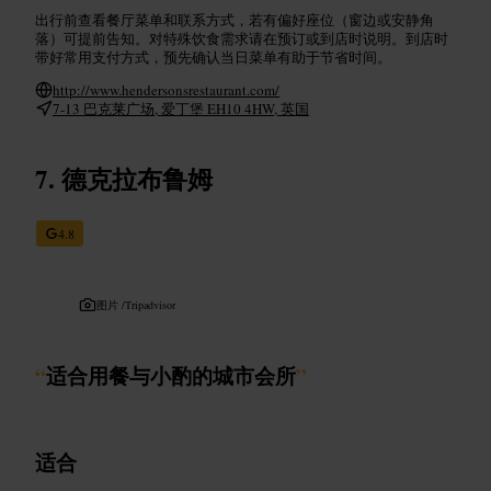
出行前查看餐厅菜单和联系方式，若有偏好座位（窗边或安静角
落）可提前告知。对特殊饮食需求请在预订或到店时说明。到店时
带好常用支付方式，预先确认当日菜单有助于节省时间。
http://www.hendersonsrestaurant.com/
7-13 巴克莱广场, 爱丁堡 EH10 4HW, 英国
德克拉布鲁姆
4.8
图片 /
Tripadvisor
“
适合用餐与小酌的城市会所
”
适合