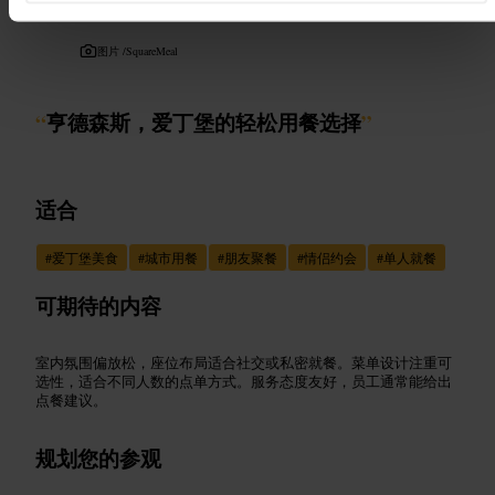
图片 /
SquareMeal
“
亨德森斯，爱丁堡的轻松用餐选择
”
适合
#
爱丁堡美食
#
城市用餐
#
朋友聚餐
#
情侣约会
#
单人就餐
可期待的内容
室内氛围偏放松，座位布局适合社交或私密就餐。菜单设计注重可
选性，适合不同人数的点单方式。服务态度友好，员工通常能给出
点餐建议。
规划您的参观