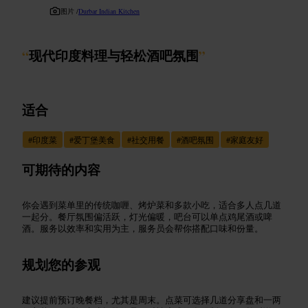
图片 /
Durbar Indian Kitchen
“
现代印度料理与轻松酒吧氛围
”
适合
#
印度菜
#
爱丁堡美食
#
社交用餐
#
酒吧氛围
#
家庭友好
可期待的内容
你会遇到菜单里的传统咖喱、烤炉菜和多款小吃，适合多人点几道
一起分。餐厅氛围偏活跃，灯光偏暖，吧台可以单点鸡尾酒或啤
酒。服务以效率和实用为主，服务员会帮你搭配口味和份量。
规划您的参观
建议提前预订晚餐档，尤其是周末。点菜可选择几道分享盘和一两