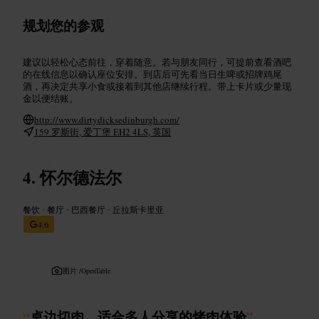
规划您的参观
建议以轻松心态前往，穿着随意。若与朋友同行，可提前查看酒吧
的在线信息以确认座位安排。到店后可先看当日生啤或招牌鸡尾
酒，再决定共享小食或接着到其他店继续行程。带上卡片或少量现
金以便结账。
http://www.dirtydicksedinburgh.com/
159 罗斯街, 爱丁堡 EH2 4LS, 英国
怀尔德法尔
餐饮
•
餐厅
•
巴西餐厅
•
丘拉斯卡里亚
4.6
图片 /
OpenTable
“
桌边切肉，适合多人分享的烤肉体验
”