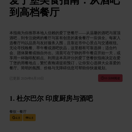
到高档餐厅
本指南为你推荐本地人信赖的爱丁堡餐厅——从温馨的酒吧与屋顶
酒吧，到专注烧烤的餐厅与富有创意的素食餐厅一应俱全。每家入
选餐厅均以品质与友好服务入围，且靠近市中心景点与交通枢纽。
无论寻找晚餐、早午餐或酒吧饮品，这里都有可靠选择；适合约
会、团体聚餐或独自外出。清晨可在宁静的早午餐店开始一天，或
享用一杯咖啡配糕点。利用这本高评分的爱丁堡餐饮指南决定在爱
丁堡的用餐地点，繁忙夜晚请提前预订，让你安心选择大众喜爱的
餐厅。简明的氛围、价格与无障碍信息可帮助你快速规划。
已更新
2026年6月10日
10 分钟阅读
杜尔巴尔 印度厨房与酒吧
餐饮
•
餐厅
4.8
4.8