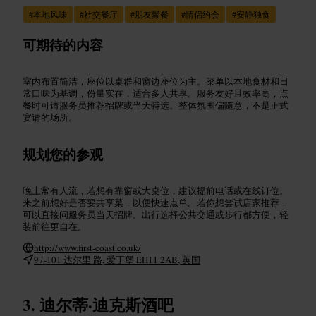
#
本地风味
#
社交餐厅
#
朋友聚餐
#
情侣约会
#
安静独食
可期待的内容
室内布置简洁，座位以桌群和窗边座位为主。菜单以本地食材和日
常口味为基调，份量实在，适合多人共享。服务友好且效率高，点
餐时可请服务员推荐招牌或当天特选。整体氛围偏随意，不是正式
宴请的场所。
规划您的参观
晚上常有人流，若想有靠窗或大桌位，建议提前电话或在线订位。
来之前想好是否要共享菜，以便快速点单。若你想尝试店家推荐，
可以直接问服务员当天招牌。出行选择公共交通或步行都方便，轻
装前往更自在。
http://www.first-coast.co.uk/
97-101 达尔里 路, 爱丁堡 EH11 2AB, 英国
迪尔蒂·迪克斯酒吧