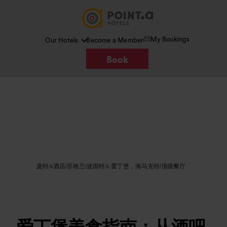
My Bookings
Our Hotels
Become a Member
Book
图片 /
Google AI
庞特A酒店
/
苏格兰
/
波因特A 爱丁堡，海马克特
/
顶级餐厅
爱丁堡美食指南：从酒吧