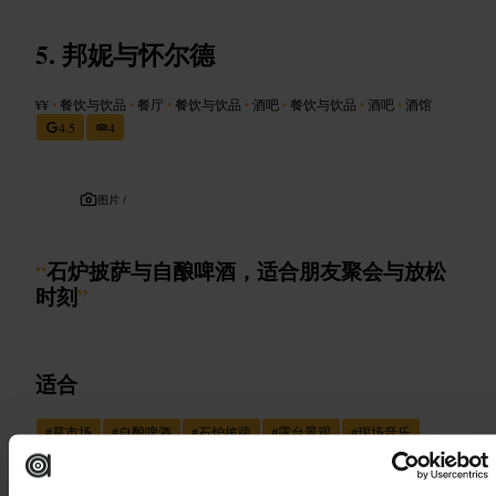
邦妮与怀尔德
¥¥
•
餐饮与饮品
•
餐厅
•
餐饮与饮品
•
酒吧
•
餐饮与饮品
•
酒吧
•
酒馆
4.5
4
图片 /
“
石炉披萨与自酿啤酒，适合朋友聚会与放松
时刻
”
适合
#
草市场
#
自酿啤酒
#
石炉披萨
#
露台景观
#
现场音乐
#
家庭友好
#
火坑座位