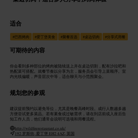
适合
#
巴西烤肉
#
爱丁堡美食
#
聚餐首选
#
桌边切肉
#
分享式用餐
可期待的内容
你会看到多种部位的烤肉被陆续送上并在桌边切割，配有沙拉吧和
热配菜可搭配。就餐节奏以分享为主，服务员会引导上菜顺序。室
内光线偏暖，声音层次中等，适合聊天与小范围聚会。
规划您的参观
建议提前预约以避免等位，尤其是晚餐高峰时段。成行人数越多越
方便尝试更多菜品。若有素食或过敏需求，请在到店前或入座后告
知工作人员，他们通常会说明可选项和用餐流程。
http://wildfirerestaurant.co.uk/
192 罗斯街, 爱丁堡 EH2 4AZ, 英国